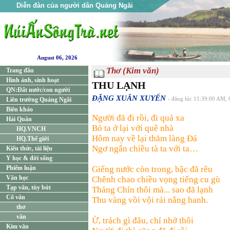
Diễn đàn của người dân Quảng Ngãi
August 06, 2026
Thơ (Kim văn)
Trang đầu
Hình ảnh, sinh hoạt
THU LẠNH
QN:Đất nước/con người
ĐẶNG XUÂN XUYẾN
Liên trường Quảng Ngãi
- đăng lúc 11:39:00 AM, 
Biên khảo
Người đã đi rồi, đi quá xa
Hải Quân
Bỏ ta ở lại với quê nhà
HQ.VNCH
Hôm nay về lại thăm làng Đá
HQ.Thế giới
Ngơ ngẩn chiều tà ta với ta…
Kiến thức, tài liệu
Y học & đời sống
Phiếm luận
Giếng nước còn trong, bậc đã rêu
Văn học
Chênh chao chiều vọng tiếng cu gù
Tạp văn, tùy bút
Tháng Chín thôi mà... sao đã lạnh
Cổ văn
Thu vàng vồi vội rải nắng hanh.
thơ
văn
Ừ, trách gì đâu, chỉ nhớ thôi
Kim văn