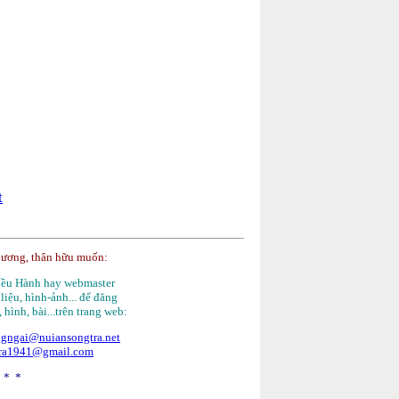
t
hương, thân hữu muốn:
Điều Hành hay webmaster
 liệu, hình-ảnh... để đăng
, hình, bài...trên trang web:
gngai@nuiansongtra.net
tra1941@gmail.com
 * *