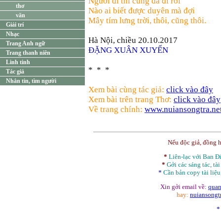
Người đi thì cũng đã đi rồi
thơ
Nào ai biết được duyên mà đợi
văn
Mây tím lưng trời, thôi, cũng thôi.
Giải trí
Nhạc
Hà Nội, chiều 20.10.2017
Trang Anh ngữ
ĐẶNG XUÂN XUYẾN
Trang thanh niên
Linh tinh
* * *
Tác giả
Nhắn tin, tìm người
Xem bài cùng tác giả:
click vào đây
Xem bài trên trang Thơ:
click vào đây
Về trang chính:
www.nuiansongtra.ne
Nếu độc giả, đồng 
*
Liên-lạc với Ban 
*
Gởi các sáng tác, tài
*
Cần bản
copy
tài liệu
Xin gởi email về:
quan
hay:
nuiansong
*