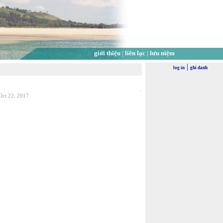
giới thiệu
|
liên lạc
|
lưu niệm
|
log in
ghi danh
Oct 22, 2017