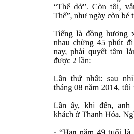
“Thế dở”. Còn tôi, v
Thế”, như ngày còn bé t
Tiếng là đồng hương 
nhau chừng 45 phút đ
nay, phải quyết tâm l
được 2 lần:
Lần thứ nhất: sau nh
tháng 08 năm 2014, tôi
Lần ấy, khi đến, an
khách ở Thanh Hóa. Ngh
- “Hạn năm 49 tuổi là 