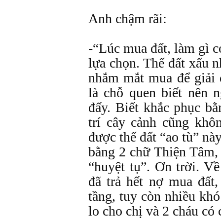
Anh chậm rãi:
-“Lúc mua đất, làm gì 
lựa chọn. Thế đất xấu 
nhắm mắt mua để giải 
là chỗ quen biết nên 
đấy. Biết khắc phục bằ
trí cây cảnh cũng khôn
được thế đất “ao tù” nà
bằng 2 chữ Thiện Tâm, 
“huyệt tụ”. Ơn trời. 
đã trả hết nợ mua đất
tầng, tuy còn nhiều kh
lo cho chị và 2 cháu có