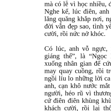
mà có lẽ vì học nhiều, 
Nghe kể, lúc điên, anh
lăng quăng khắp nơi, 
đời vẫn đẹp sao, tình y
cười, rồi nức nở khóc.
Có lúc, anh vỗ ngực, 
giáng thế”, là “Ngọc
xuống nhân gian để cứ
may quay cuồng, rồi tr
ngồi líu lo những lời c
anh, cạn khô nước mắt 
người, héo rũ vì thươ
cứ điên điên khùng khù
khách cười, rồi lại t