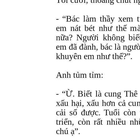
- “Bác làm thầy xem t
em nát bét như thế m
nữa? Người không biế
em đã đành, bác là ngườ
khuyên em như thế?”.
Anh tủm tỉm:
- “Ừ. Biết là cung Thê
xấu hại, xấu hơn cả c
cải số được. Tuổi còn 
triển, còn rất nhiều n
chú ạ”.