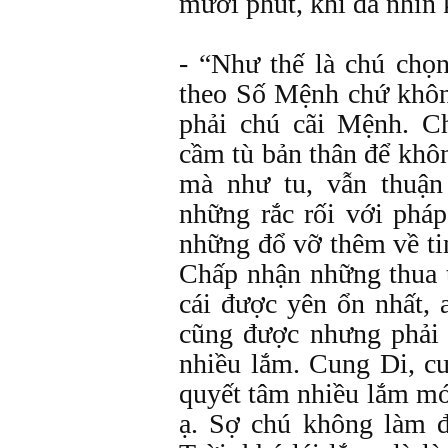
mười phút, khi đã nhìn 
- “Như thế là chú chọ
theo Số Mệnh chứ khôn
phải chú cãi Mệnh. C
cầm tù bản thân để khô
mà như tu, vẫn thuận
những rắc rối với pháp
những đổ vỡ thêm về tin
Chấp nhận những thua t
cái được yên ổn nhất, 
cũng được nhưng phải t
nhiều lắm. Cung Di, c
quyết tâm nhiều lắm m
ạ. Sợ chú không làm đ