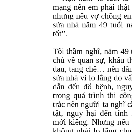
mạng nên em phải thật
nhưng nếu vợ chồng em
sửa nhà năm 49 tuổi nà
tốt”.
Tôi thầm nghĩ, năm 49 
chủ về quan sự, khẩu th
đau, tang chế… nên dân
sửa nhà vì lo lắng do v
dẫn đến đổ bệnh, ngu
trong quá trình thi côn
trắc nên người ta nghĩ
tật, nguy hại đến tính
mới kiêng. Nhưng nếu n
không phải lo lắng chu