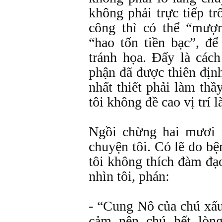
không phải trực tiếp tr
công thì có thể “mượ
“hao tốn tiền bạc”, đ
tránh họa. Đấy là các
phận đã được thiên địn
nhất thiết phải làm thầ
tôi không đề cao vị trí 
Ngồi chừng hai mươi p
chuyện tôi. Có lẽ do bệ
tôi không thích đàm đạ
nhìn tôi, phán:
- “Cung Nô của chú xấu
cảm nên chú hết lòn