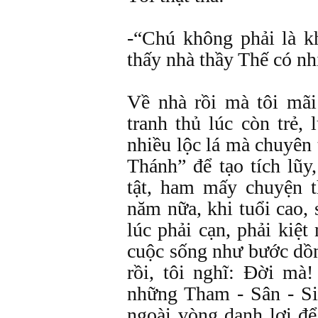
-“Chú không phải là 
thấy nhà thầy Thế có n
Về nhà rồi mà tôi mã
tranh thủ lúc còn trẻ,
nhiều lộc lá mà chuyên
Thánh” để tạo tích lũ
tật, ham mấy chuyện 
năm nữa, khi tuổi cao, 
lúc phải cạn, phải kiệt
cuộc sống như bước dồ
rồi, tôi nghĩ: Đời mà
những Tham - Sân - Si
ngoài vòng danh lợi để