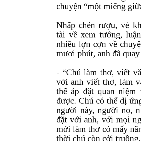
chuyện “một miếng giữa
Nhấp chén rượu, vẻ k
tài về xem tướng, luậ
nhiều lợn cợn về chuy
mươi phút, anh đã quay l
- “Chú làm thơ, viết v
với anh viết thơ, làm
thể áp đặt quan niệm
được. Chú có thể dị ứng
người này, người nọ, 
đặt với anh, với mọi ng
mới làm thơ có mấy năm
thời chú còn cởi truồng..