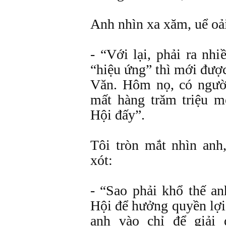
Anh nhìn xa xăm, uể oả
- “Với lại, phải ra nhi
“hiệu ứng” thì mới đượ
Văn. Hôm nọ, có người
mất hàng trăm triệu m
Hội đấy”.
Tôi tròn mắt nhìn an
xót:
- “Sao phải khổ thế a
Hội để hưởng quyền lợi
anh vào chỉ để giải 