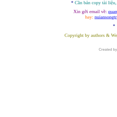
*
Cần bản
copy
tài liệu
Xin gởi email về:
quan
hay:
nuiansongt
*
Copyright by authors & We
Created b