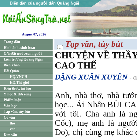
Diễn đàn của người dân Quảng Ngãi
August 07, 2026
Tạp văn, tùy bút
Trang đầu
Hình ảnh, sinh hoạt
CHUYỆN VỀ THẦY
QN:Đất nước/con người
Liên trường Quảng Ngãi
CAO THẾ
Biên khảo
Hải Quân
ĐẶNG XUÂN XUYẾN
HQ.VNCH
- đ
HQ.Thế giới
Kiến thức, tài liệu
Anh, nhà thơ, nhà tướ
Y học & đời sống
Phiếm luận
học... Ái Nhân BÙI C
Văn học
với tôi. Cha anh là n
Tạp văn, tùy bút
Cổ văn
Cốc), mẹ anh là ngườ
thơ
văn
Đọ), chị cùng mẹ khác 
Kim văn