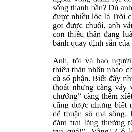
sống thanh bần? Dù anh
được nhiều lộc lá Trời 
gọt được chuôi, anh vẫ
con thiêu thân đang l
bánh quay định sẵn của 
Anh, tôi và bao người
thiêu thân nhốn nháo c
cù số phận. Biết đấy n
thoát nhưng càng vẫy 
chướng” càng thêm xiết
cũng được nhưng biết r
để thuận số mà sống. B
đám trai làng thường 
vui quá!”. Vâng! Có 