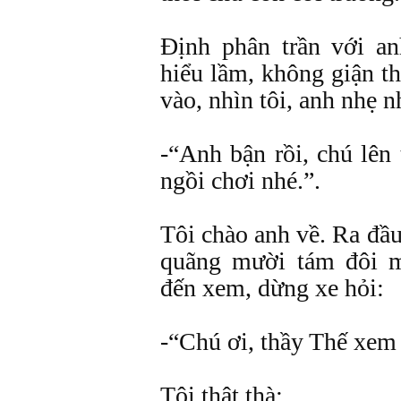
Định phân trần với a
hiểu lầm, không giận t
vào, nhìn tôi, anh nhẹ n
-“Anh bận rồi, chú lên
ngồi chơi nhé.”.
Tôi chào anh về. Ra đầ
quãng mười tám đôi m
đến xem, dừng xe hỏi:
-“Chú ơi, thầy Thế xem
Tôi thật thà: