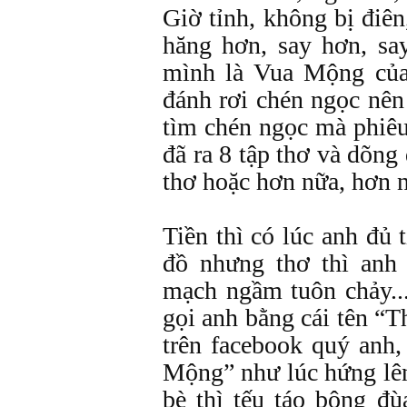
Giờ tỉnh, không bị điê
hăng hơn, say hơn, sa
mình là Vua Mộng của 
đánh rơi chén ngọc nê
tìm chén ngọc mà phiê
đã ra 8 tập thơ và dõng 
thơ hoặc hơn nữa, hơn n
Tiền thì có lúc anh đủ 
đồ nhưng thơ thì anh
mạch ngầm tuôn chảy..
gọi anh bằng cái tên “T
trên facebook quý anh,
Mộng” như lúc hứng lên
bè thì tếu táo bông đ