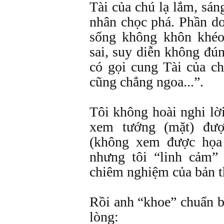
Tài của chú lạ lắm, sán
nhân chọc phá. Phần do
sống không khôn khéo
sai, suy diễn không đú
có gọi cung Tài của c
cũng chẳng ngoa...”.
Tôi không hoài nghi lờ
xem tướng (mặt) đư
(không xem được họa
nhưng tôi “linh cảm”
chiêm nghiệm của bản t
Rồi anh “khoe” chuẩn bị 
lòng: