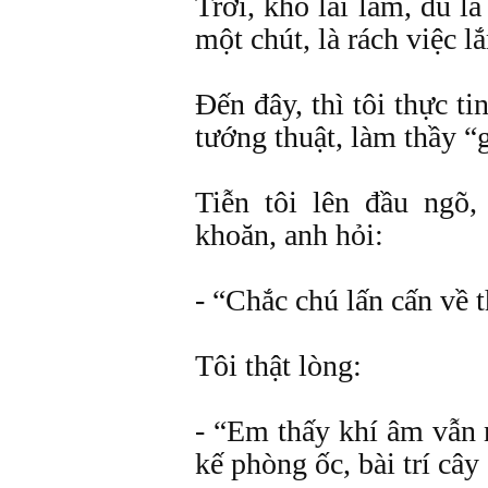
Trời, khó lái lắm, dù l
một chút, là rách việc l
Đến đây, thì tôi thực t
tướng thuật, làm thầy “
Tiễn tôi lên đầu ngõ,
khoăn, anh hỏi:
- “Chắc chú lấn cấn về t
Tôi thật lòng:
- “Em thấy khí âm vẫn 
kế phòng ốc, bài trí cây