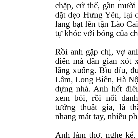
chặp, cứ thế, gần mười
dặt dẹo Hưng Yên, lại 
lang bạt lên tận Lào Ca
tự khóc với bóng của c
Rồi anh gặp chị, vợ an
điên mà dân gian xót x
lắng xuống. Bìu díu, 
Lâm, Long Biên, Hà Nộ
dựng nhà. Anh hết điê
xem bói, rồi nổi danh
tướng thuật gia, là t
nhang mát tay, nhiều phé
Anh làm thơ, nghe kể, 