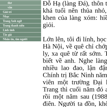
Đỗ Hạ (làng Đá), thôn 
thơ
văn
khá tuổi nên thủa nhỏ,
Giải trí
khen của làng xóm: hi
Nhạc
Trang Anh ngữ
giỏi.
Trang thanh niên
Linh tinh
Tác giả
Lớn lên, tôi đi lính, họ
Nhắn tin, tìm người
Hà Nội, về quê chỉ chớ
ly, xa quê từ rất sớm.
biết về anh. Nghe làn
nhiều lao đao, lận đ
Chính trị Bắc Ninh năm
viên một trường Đại
Trang thì cuối năm đó a
rồi một năm sau (1988
điên. Người ta đồn, kh