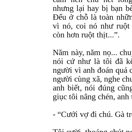
nhưng lại hay bị bạn b
Đểu ở chỗ là toàn nhữ
vì nó, coi nó như ruột
còn hơn ruột thịt...”.
Năm này, năm nọ... chu
nói cứ như là tôi đã 
người vì anh đoán quá c
người cùng xã, nghe ch
anh biết, nói đúng cũng
giục tôi nâng chén, anh
- “Cưới vợ đi chú. Gà t
Tôi cười, thoáng chút n