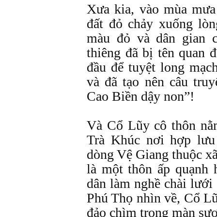
Xưa kia, vào mùa mưa
đất đỏ chảy xuống lò
màu đỏ và dân gian 
thiêng đã bị tên quan
đầu để tuyệt long mạ
và đã tạo nên câu tru
Cao Biền dậy non”!
Và Cổ Lũy cô thôn nằ
Trà Khúc nơi hợp lưu
dòng Vệ Giang thuộc x
là một thôn ấp quạnh h
dân làm nghề chài lưới 
Phú Thọ nhìn về, Cổ L
đảo chìm trong màn sư