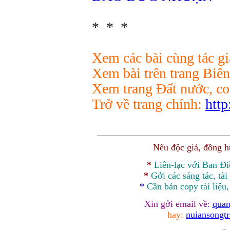
* * *
Xem các bài cùng tác g
Xem bài trên trang Biê
Xem trang Đất nước, c
Trở về trang chính:
http
Nếu độc giả, đồng 
*
Liên-lạc với Ban Đ
*
Gởi các sáng tác, tài
*
Cần bản
copy
tài liệu
Xin gởi email về:
quan
hay:
nuiansongt