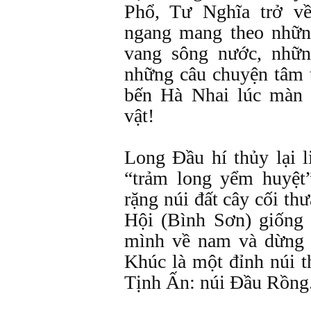
Phổ, Tư Nghĩa trở v
ngang mang theo nhữn
vang sông nước, nhữn
những câu chuyện tâm t
bến Hà Nhai lúc màn
vật!
Long Đầu hí thủy lại 
“trảm long yểm huyệt
rặng núi đất cây cối th
Hội (Bình Sơn) giống
mình về nam và dừng l
Khúc là một đỉnh núi t
Tịnh Ấn: núi Đầu Rồng