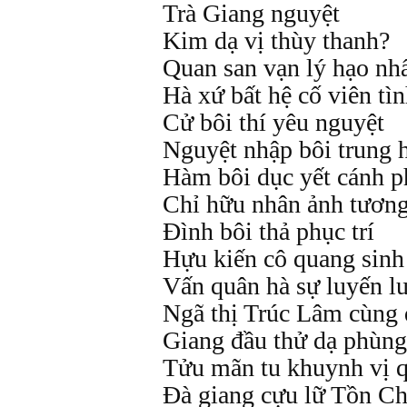
Trà Giang nguyệt
Kim dạ vị thùy thanh?
Quan san vạn lý hạo nhấ
Hà xứ bất hệ cố viên tì
Cử bôi thí yêu nguyệt
Nguyệt nhập bôi trung 
Hàm bôi dục yết cánh p
Chỉ hữu nhân ảnh tươn
Đình bôi thả phục trí
Hựu kiến cô quang sinh
Vấn quân hà sự luyến l
Ngã thị Trúc Lâm cùng 
Giang đầu thử dạ phùng 
Tửu mãn tu khuynh vị q
Đà giang cựu lữ Tồn C