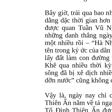
Bây giờ, trải qua bao n
dằng dặc thời gian hơn 
được quan Tuần Vũ Ng
những danh thắng ngà
một nhiều rồi – “Hà Nh
tên trong ký ức của dân
lấy đất làm con đườn
Khê qua nhiều thời kỳ
sông đã bị xê dịch nhi
dỡn nước” cũng không c
Vậy là, ngày nay chỉ 
Thiên Ấn nằm về tả ngạ
Tổ Đình Thiên Ấn đượ