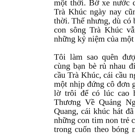
một thời. Bờ xe nước 
Trà Khúc ngày nay cũ
thời. Thế nhưng, dù có 
con sông Trà Khúc vẫ
những kỷ niệm của một t
Tôi làm sao quên đư
cùng bạn bè rủ nhau đ
cầu Trà Khúc, cái cầu 
một nhịp đứng cô đơn 
lờ trôi để có lúc cao
Thương Về Quảng Ng
Quang, cái khúc hát đ
những con tim non trẻ 
trong cuốn theo bóng 