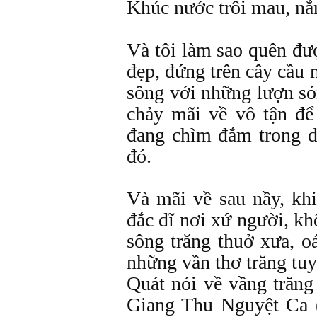
Khúc nước trôi mau, nắ
Và tôi làm sao quên đư
đẹp, đứng trên cây cầu
sông với những lượn só
chảy mãi về vô tận đ
đang chìm đắm trong d
đó.
Và mãi về sau nầy, kh
đắc dĩ nơi xứ người, kh
sông trăng thuở xưa, o
những vần thơ trăng tuy
Quát nói về vầng trăng 
Giang Thu Nguyệt Ca 