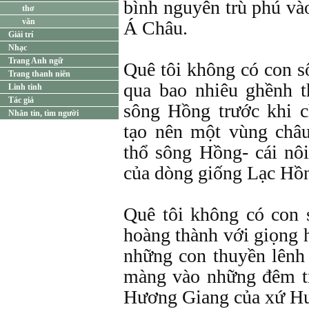
bình nguyên trù phú v
thơ
văn
Á Châu.
Giải trí
Nhạc
Trang Anh ngữ
Quê tôi không có con 
Trang thanh niên
qua bao nhiêu ghềnh 
Linh tinh
Tác giả
sông Hồng trước khi 
Nhắn tin, tìm người
tạo nên một vùng châ
thổ sông Hồng- cái nô
của dòng giống Lạc Hồ
Quê tôi không có con
hoàng thành với giọng 
những con thuyền lênh
màng vào những đêm t
Hương Giang của xứ Hu