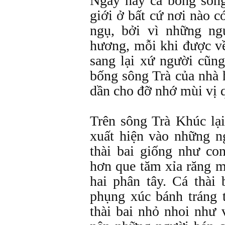
Ngày nay cá bống sông
giới ở bất cứ nơi nào 
ngụ, bởi vì những n
hương, mỗi khi được về
sang lại xứ người cũn
bống sông Trà của nhà
dần cho đỡ nhớ mùi vị 
Trên sông Trà Khúc lại 
xuất hiện vào những n
thài bai giống như co
hơn que tăm xỉa răng m
hai phân tây. Cá thà
phụng xúc bánh tráng 
thài bai nhỏ nhoi như 