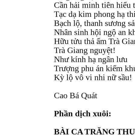
Cần hải minh tiên hiểu 
Tạc dạ kim phong hạ th
Bạch lộ, thanh sương s
Nhân sinh hội ngộ an k
Hữu tửu thả ẩm Trà Gia
Trà Giang nguyệt!
Như kính hạ ngân lưu
Trượng phu án kiếm khứ
Kỳ lộ vô vi nhi nữ sầu!
Cao Bá Quát
Phần dịch xuôi:
BÀI CA TRĂNG TH