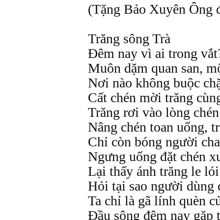
(Tặng Bảo Xuyên Ông đ
Trăng sông Trà
Đêm nay vì ai trong vắt
Muôn dặm quan san, mộ
Nơi nào không buộc chặ
Cất chén mời trăng cùn
Trăng rơi vào lòng chén
Nâng chén toan uống, tr
Chỉ còn bóng người ch
Ngưng uống đặt chén x
Lại thấy ánh trăng le lói
Hỏi tại sao người dùng
Ta chỉ là gã lính quèn 
Đầu sông đêm nay gặp t