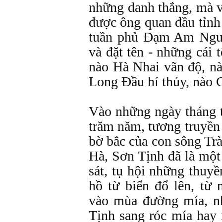
những danh thắng, mà v
được ông quan đầu tỉnh
tuần phủ Đạm Am Ngu
và đặt tên - những cái 
nào Hà Nhai vãn độ, n
Long Đầu hí thủy, nào C
Vào những ngày tháng 
trăm năm, tương truyền
bờ bắc của con sông Tr
Hà, Sơn Tịnh đã là một
sát, tụ hội những thuy
hồ từ biển đổ lên, từ
vào mùa đường mía, nh
Tịnh sang róc mía hay