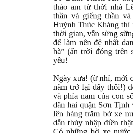
thảo am từ thời nhà L
thần và giếng thần và
Huỳnh Thúc Kháng thì 
thời gian, vẫn sừng sữn
để làm nên đệ nhất da
hà” (ấn trời đóng trên
yêu!
Ngày xưa! (ừ nhỉ, mới 
năm trở lại dây thôi!) 
và phía nam của con s
dân hai quận Sơn Tịnh
lên hàng trăm bờ xe n
dẫn thủy nhập điền thậ
Có những bờ xe nước 