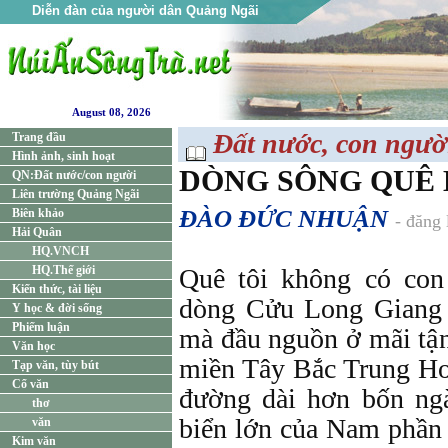
Diễn đàn của người dân Quảng Ngãi
August 08, 2026
Đất nước, con ngườ
Trang đầu
Hình ảnh, sinh hoạt
DÒNG SÔNG QUÊ
QN:Đất nước/con người
Liên trường Quảng Ngãi
ĐÀO ĐỨC NHUẬN
Biên khảo
- đăng
Hải Quân
HQ.VNCH
HQ.Thế giới
Quê tôi không có con
Kiến thức, tài liệu
dòng Cửu Long Giang
Y học & đời sống
Phiếm luận
mà đầu nguồn ở mãi tận
Văn học
miền Tây Bắc Trung Ho
Tạp văn, tùy bút
Cổ văn
đường dài hơn bốn ngà
thơ
biển lớn của Nam phần
văn
Kim văn