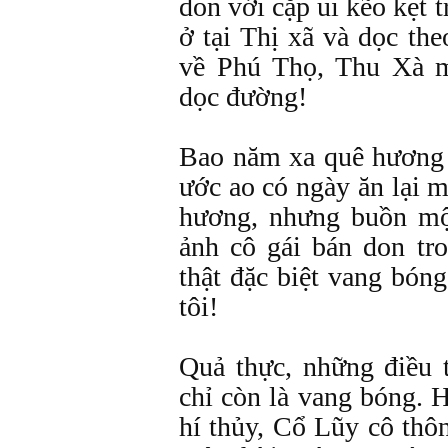
don với cặp ui kẽo kẹt 
ở tại Thị xã và dọc th
về Phú Thọ, Thu Xà 
dọc đường!
Bao năm xa quê hương 
ước ao có ngày ăn lại 
hương, nhưng buồn mộ
ảnh cô gái bán don tr
thật đặc biệt vang bón
tôi!
Quả thực, những điều 
chỉ còn là vang bóng. 
hí thủy, Cổ Lũy cô thô