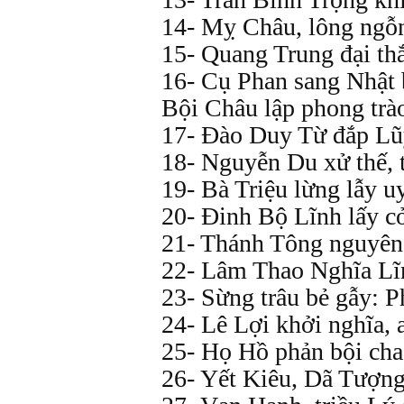
14- Mỵ Châu, lông ngỗn
15- Quang Trung đại t
16- Cụ Phan sang Nhật 
Bội Châu lập phong tr
17- Đào Duy Từ đắp Lũ
18- Nguyễn Du xử thế, 
19- Bà Triệu lừng lẫy u
20- Đinh Bộ Lĩnh lấy cỏ
21- Thánh Tông nguyên
22- Lâm Thao Nghĩa Lĩ
23- Sừng trâu bẻ gẫy: 
24- Lê Lợi khởi nghĩa,
25- Họ Hồ phản bội cha
26- Yết Kiêu, Dã Tượng