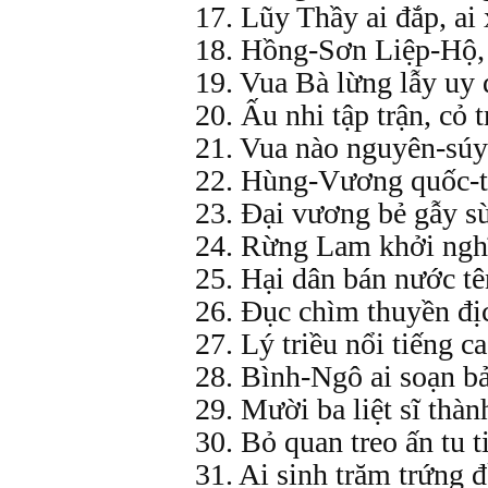
17. Lũy Thầy ai đắp, ai
18. Hồng-Sơn Liệp-Hộ, 
19. Vua Bà lừng lẫy uy
20. Ấu nhi tập trận, cỏ 
21. Vua nào nguyên-súy
22. Hùng-Vương quốc-t
23. Đại vương bẻ gẫy s
24. Rừng Lam khởi ngh
25. Hại dân bán nước t
26. Đục chìm thuyền đ
27. Lý triều nổi tiếng c
28. Bình-Ngô ai soạn bả
29. Mười ba liệt sĩ thà
30. Bỏ quan treo ấn tu t
31. Ai sinh trăm trứng 