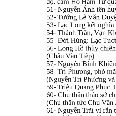
độ. cầm Hồ Hàm Tử qu
51- Nguyễn Ánh tên hu
52- Tướng Lê Văn Duyệ
53- Lạc Long kết nghĩ
54- Thánh Trần, Vạn Kiế
55- Đời Hùng: Lạc Tướ
56- Long Hồ thủy chiế
(Châu Văn Tiếp)
57- Nguyễn Bỉnh Khiêm,
58- Tri Phương, phò mã
(Nguyễn Tri Phương v
59- Triệu Quang Phục,
60- Chu thần thảo sớ c
(Chu thần tức Chu Văn
61- Nguyễn Trãi vì rắn 