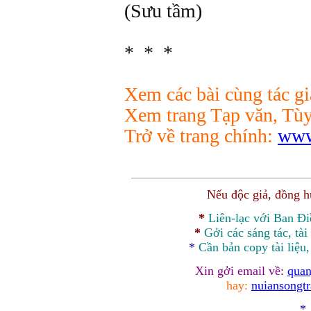
(Sưu tầm)
* * *
Xem các bài cùng tác g
Xem trang Tạp văn, Tùy
Trở về trang chính:
www
Nếu độc giả, đồng 
*
Liên-lạc với Ban Đ
*
Gởi các sáng tác, tài
*
Cần bản
copy
tài liệu
Xin gởi email về:
quan
hay:
nuiansongt
*