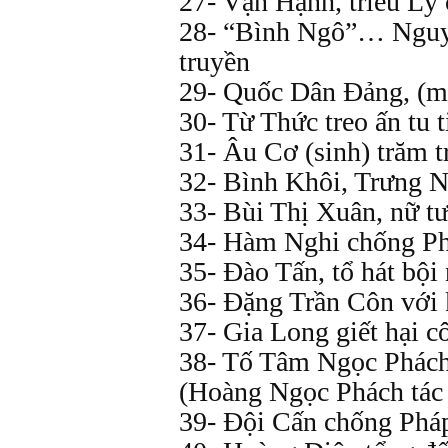
27- Vạn Hạnh, triều Lý 
28- “Bình Ngô”… Nguyễ
truyền
29- Quốc Dân Đảng, (mư
30- Từ Thức treo ấn tu 
31- Âu Cơ (sinh) trăm 
32- Bình Khôi, Trưng N
33- Bùi Thị Xuân, nữ tư
34- Hàm Nghi chống Phá
35- Đào Tấn, tổ hát bội
36- Đặng Trần Côn với
37- Gia Long giết hại c
38- Tố Tâm Ngọc Phách 
(Hoàng Ngọc Phách tác 
39- Đội Cấn chống Pháp