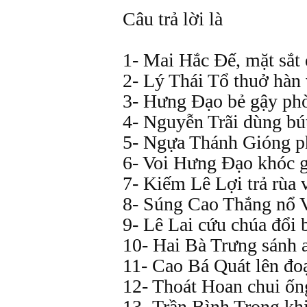
Câu trả lời là
1- Mai Hắc Đế, mặt sắt 
2- Lý Thái Tổ thuở hàn 
3- Hưng Đạo bẻ gậy ph
4- Nguyễn Trãi dùng bú
5- Ngựa Thánh Gióng p
6- Voi Hưng Đạo khóc 
7- Kiếm Lê Lợi trả rùa 
8- Súng Cao Thắng nổ 
9- Lê Lai cứu chúa đổi 
10- Hai Bà Trưng sánh a
11- Cao Bá Quát lên đo
12- Thoát Hoan chui ốn
13- Trần Bình Trọng k