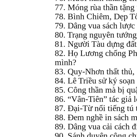
77. Móng rùa thần tặng
78. Bình Chiêm, Dẹp Tố
79. Dâng vua sách lược
80. Trạng nguyên tướng
81. Người Tàu dựng đất
82. Họ Lương chống Ph
mình?
83. Quy-Nhơn thất thủ,
84. Lê Triều sử ký soạ
85. Công thần mà bị qu
86. “Vân-Tiên” tác giả l
87. Đại-Từ nổi tiếng tú 
88. Đem nghề in sách m
89. Dâng vua cải cách đ
90. Sánh duyên công c