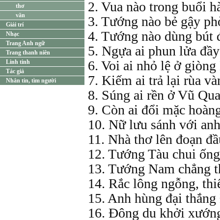
2. Vua nào trong buổi h
thơ
văn
3. Tướng nào bẻ gậy ph
Giải trí
4. Tướng nào dùng bút
Nhạc
Trang Anh ngữ
5. Ngựa ai phun lửa đầ
Trang thanh niên
6. Voi ai nhỏ lệ ở giòn
Linh tinh
Tác giả
7. Kiếm ai trả lại rùa v
Nhắn tin, tìm người
8. Súng ai rền ở Vũ Qu
9. Còn ai đổi mặc hoàn
10. Nữ lưu sánh với an
11. Nhà thơ lên đoạn đầ
12. Tướng Tàu chui ống
13. Tướng Nam chẳng t
14. Rắc lông ngỗng, thi
15. Anh hùng đại thắn
16. Đông du khởi xướn