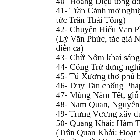
40- Hoàng Diệu tổng đố
41- Trần Cảnh mở nghiệ
tức Trần Thái Tông)
42- Chuyện Hiếu Văn Ph
(Lý Văn Phức, tác giả 
diễn ca)
43- Chữ Nôm khai sáng
44- Công Trứ dựng nghi
45- Tú Xương thơ phú bi
46- Duy Tân chống Phàp
47- Mùng Năm Tết, gi
48- Nam Quan, Nguyễn 
49- Trưng Vương xây d
50- Quang Khải: Hàm T
(Trần Quan Khải: Đoạt