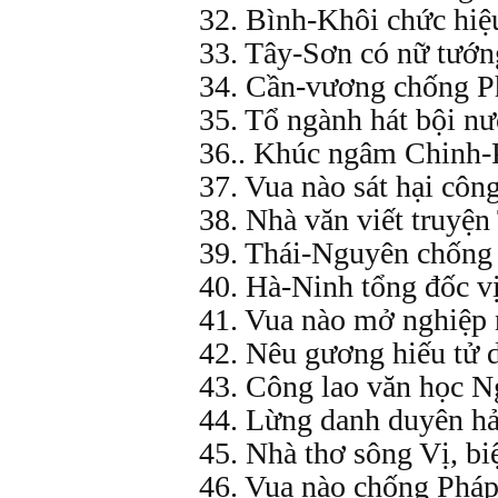
32. Bình-Khôi chức hiệ
33. Tây-Sơn có nữ tướng
34. Cần-vương chống Ph
35. Tổ ngành hát bội nư
36.. Khúc ngâm Chinh-P
37. Vua nào sát hại côn
38. Nhà văn viết truyện
39. Thái-Nguyên chống
40. Hà-Ninh tổng đốc v
41. Vua nào mở nghiệp 
42. Nêu gương hiếu tử 
43. Công lao văn học 
44. Lừng danh duyên hả
45. Nhà thơ sông Vị, biệ
46. Vua nào chống Pháp