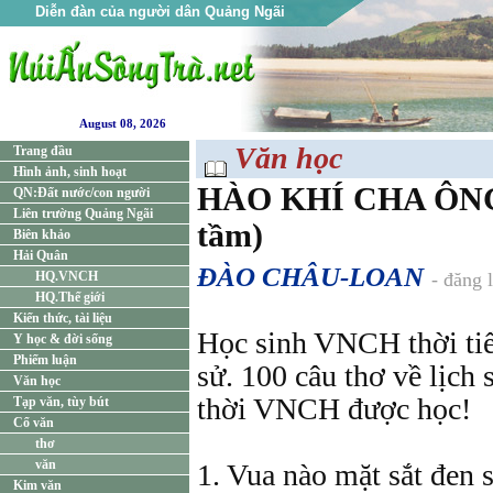
Diễn đàn của người dân Quảng Ngãi
August 08, 2026
Văn học
Trang đầu
Hình ảnh, sinh hoạt
HÀO KHÍ CHA ÔN
QN:Đất nước/con người
Liên trường Quảng Ngãi
tầm)
Biên khảo
Hải Quân
ĐÀO CHÂU-LOAN
HQ.VNCH
- đăng 
HQ.Thế giới
Kiến thức, tài liệu
Học sinh VNCH thời tiể
Y học & đời sống
Phiếm luận
sử. 100 câu thơ về lịch
Văn học
thời VNCH được học!
Tạp văn, tùy bút
Cổ văn
thơ
văn
1. Vua nào mặt sắt đen s
Kim văn