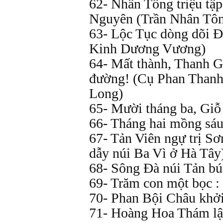
62- Nhân Tông triệu tậ
Nguyên (Trần Nhân Tô
63- Lộc Tục dòng dõi Đ
Kinh Dương Vương)
64- Mất thành, Thanh G
đường! (Cụ Phan Thanh
Long)
65- Mười tháng ba, Gi
66- Tháng hai mồng sá
67- Tản Viên ngự trị Sơ
dẫy núi Ba Vì ở Hà Tây
68- Sông Đà núi Tản bút
69- Trăm con một bọc 
70- Phan Bội Châu khở
71- Hoàng Hoa Thám lậ