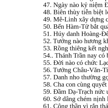
47. Ngày nào kỷ niệm 
48. Biên thùy tiễn biệt 
49. Mê-Linh xây dựng 
50. Bến Hàm-Tử bắt qu
51. Húy danh Hoàng-Đ
52. Tướng nào hương k
53. Rồng thiêng kết ng
54.. Thánh Trần nay có 
55. Đời nào có chức Lạ
56. Tướng Châu-Văn-Ti
57. Danh nho thường gọ
58. Cha con cùng quyết 
59. Đầm Dạ-Trạch nức 
60. Sớ dâng chém nịnh 
61. Công thần vì rắn th