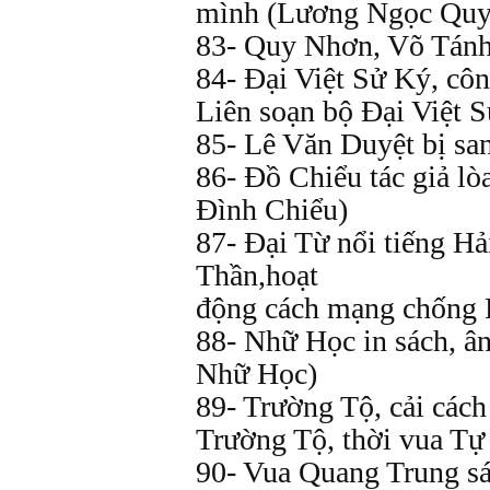
mình (Lương Ngọc Quy
83- Quy Nhơn, Võ Tánh
84- Đại Việt Sử Ký, cô
Liên soạn bộ Đại Việt 
85- Lê Văn Duyệt bị sa
86- Đồ Chiểu tác giả l
Đình Chiểu)
87- Đại Từ nổi tiếng H
Thần,hoạt
động cách mạng chống 
88- Nhữ Học in sách, â
Nhữ Học)
89- Trường Tộ, cải cách
Trường Tộ, thời vua Tự
90- Vua Quang Trung s