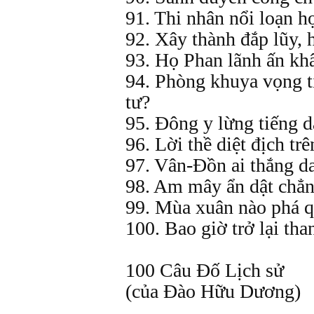
91. Thi nhân nổi loạn h
92. Xây thành đắp lũy, 
93. Họ Phan lãnh ấn kh
94. Phòng khuya vọng t
tư?
95. Đông y lừng tiếng 
96. Lời thề diệt địch t
97. Vân-Đồn ai thắng d
98. Am mây ẩn dật chẳn
99. Mùa xuân nào phá 
100. Bao giờ trở lại th
100 Câu Đố Lịch sử
(của Đào Hữu Dương)