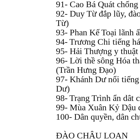
91- Cao Bá Quát chống 
92- Duy Từ đắp lũy, đà
Từ)
93- Phan Kế Toại lãnh 
94- Trương Chi tiếng h
95- Hải Thượng y thuật
96- Lời thề sông Hóa t
(Trần Hưng Đạo)
97- Khánh Dư nổi tiến
Dư)
98- Trạng Trình ẩn dât 
99- Mùa Xuân Kỷ Dậu 
100- Dân quyền, dân ch
ĐÀO CHÂU LOAN