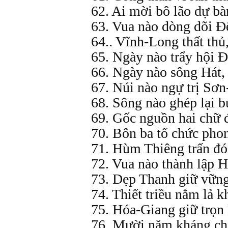
62. Ai mời bô lão dự bà
63. Vua nào dòng dõi 
64.. Vĩnh-Long thất thủ,
65. Ngày nào trẩy hội 
66. Ngày nào sông Hát,
67. Núi nào ngự trị Sơn
68. Sông nào ghép lại b
69. Gốc nguồn hai chữ 
70. Bôn ba tổ chức pho
71. Hùm Thiêng trấn đó
72. Vua nào thành lập 
73. Dẹp Thanh giữ vững
74. Thiết triều nằm lả k
75. Hóa-Giang giữ trọn 
76. Mười năm kháng chi