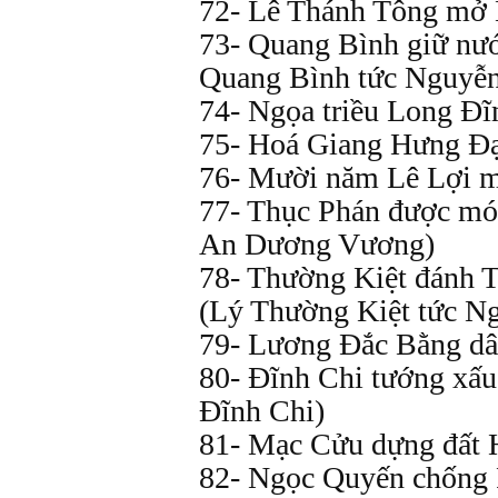
72- Lê Thánh Tông mở 
73- Quang Bình giữ nư
Quang Bình tức Nguyễ
74- Ngọa triều Long Đĩn
75- Hoá Giang Hưng Đạ
76- Mười năm Lê Lợi m
77- Thục Phán được mó
An Dương Vương)
78- Thường Kiệt đánh 
(Lý Thường Kiệt tức N
79- Lương Đắc Bằng dâ
80- Đĩnh Chi tướng xấu
Đĩnh Chi)
81- Mạc Cửu dựng đất 
82- Ngọc Quyến chống 