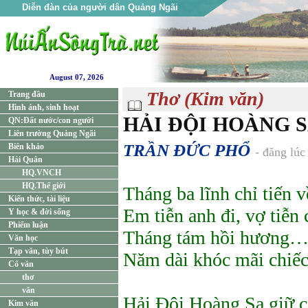
Diễn đàn của người dân Quảng Ngãi
August 07, 2026
Thơ (Kim văn)
Trang đầu
Hình ảnh, sinh hoạt
HẢI ĐỘI HOÀNG 
QN:Đất nước/con người
Liên trường Quảng Ngãi
TRẦN ĐỨC PHỔ
Biên khảo
- đăng lú
Hải Quân
HQ.VNCH
HQ.Thế giới
Tháng ba lĩnh chỉ tiến 
Kiến thức, tài liệu
Em tiễn anh đi, vợ tiễn
Y học & đời sống
Phiếm luận
Tháng tám hồi hương… 
Văn học
Tạp văn, tùy bút
Năm dài khóc mãi chiếc
Cổ văn
thơ
văn
Hải Đội Hoàng Sa giữ c
Kim văn