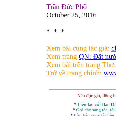
Trần Đức Phổ
October 25, 2016
* * *
Xem bài cùng tác giả:
c
Xem trang
QN: Đất nướ
Xem bài trên trang Thơ
Trở về trang chính:
www
Nếu độc giả, đồng 
*
Liên-lạc với Ban Đ
*
Gởi các sáng tác, tài
*
Cần bản
copy
tài liệu