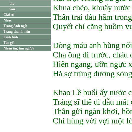
thơ
Khua chèo, khuấy nước
văn
Thân trai đâu hãm tron
Giải trí
Nhạc
Quyết chí căng buồm vư
Trang Anh ngữ
Trang thanh niên
Linh tinh
Tác giả
Dòng máu anh hùng nối
Nhắn tin, tìm người
Cha ông đi trước, cháu 
Hiên ngang, ưỡn ngực x
Há sợ trùng dương sóng
Khao Lề buổi ấy nước 
Tráng sĩ thề đi dẫu mất
Thân gửi ngàn khơi, h
Chí hùng vời vợi một l