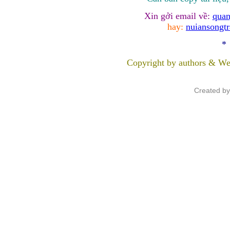
Xin gởi email về:
quan
hay:
nuiansongt
*
Copyright by authors & We
Created b