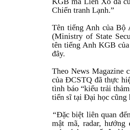
KGB mà Liên Xô đã cử 
Chiến tranh Lạnh.”
Tên tiếng Anh của B
(Ministry of State Secu
tên tiếng Anh KGB của
đây.
Theo News Magazine củ
của ĐCSTQ đã thực hiện
tình báo “kiểu trải thả
tiến sĩ tại Đại học cũng
“
Đặc biệt liên quan đến
mật mã, radar, hướng 