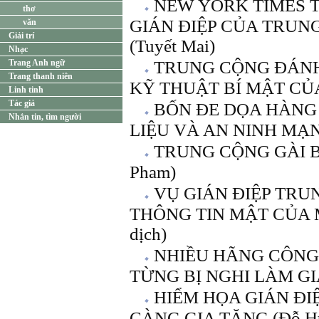
NEW YORK TIMES T
thơ
GIÁN ĐIỆP CỦA TRUN
văn
Giải trí
(Tuyết Mai)
Nhạc
Trang Anh ngữ
TRUNG CỘNG ĐÁNH
Trang thanh niên
KỸ THUẬT BÍ MẬT CỦ
Linh tinh
Tác giả
BỐN ĐE DỌA HÀNG
Nhắn tin, tìm người
LIỆU VÀ AN NINH MẠ
TRUNG CỘNG GÀI B
Pham)
VỤ GIÁN ĐIỆP TR
THÔNG TIN MẬT CỦA M
dịch)
NHIỀU HÃNG CÔNG
TỪNG BỊ NGHI LÀM GIÁ
HIỂM HỌA GIÁN Đ
CÀNG GIA TĂNG (Ðỗ Hữ