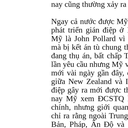
nay cũng thường xảy ra 
Ngay cả nước được Mỹ h
phát triển gián điệp 
Mỹ là John Pollard vì 
mà bị kết án tù chung 
đang thụ án, bất chấp 
lần yêu cầu nhưng Mỹ v
mới vài ngày gần đây, 
giữa New Zealand và I
điệp gây ra mới được 
nay Mỹ xem ĐCSTQ là
chính, nhưng giới qua
chỉ ra rằng ngoài Trun
Bản, Pháp, Ấn Độ và 