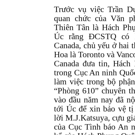
Trước vụ việc Trần D
quan chức của Văn p
Thiên Tân là Hách Phụ
Úc rằng ĐCSTQ có h
Canada, chủ yếu ở hai 
Hoa là Toronto và Vanc
Canada đưa tin, Hách
trong Cục An ninh Quốc
làm việc trong bộ phận
“Phòng 610” chuyên t
vào đầu năm nay đã nộp
tới Úc để xin bảo vệ t
lời M.J.Katsuya, cựu g
của Cục Tình báo An n