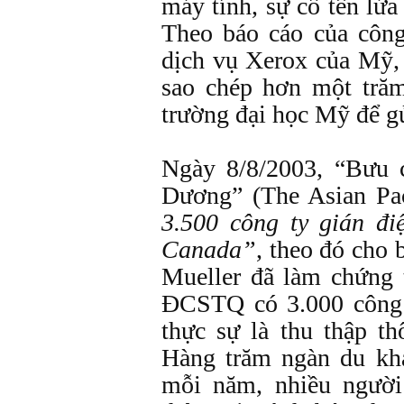
máy tính, sự cố tên lửa
Theo báo cáo của công 
dịch vụ Xerox của Mỹ,
sao chép hơn một trăm
trường đại học Mỹ để g
Ngày 8/8/2003, “Bưu 
Dương” (The Asian Pac
3.500 công ty gián đ
Canada”
, theo đó cho
Mueller đã làm chứng
ĐCSTQ có 3.000 công 
thực sự là thu thập th
Hàng trăm ngàn du k
mỗi năm, nhiều người