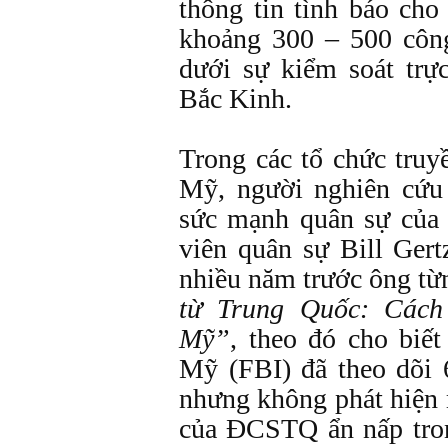
thông tin tình báo ch
khoảng 300 – 500 cô
dưới sự kiểm soát trực
Bắc Kinh.
Trong các tổ chức truy
Mỹ, người nghiên cứu 
sức mạnh quân sự củ
viên quân sự Bill Ger
nhiều năm trước ông từ
từ Trung Quốc: Các
Mỹ”
, theo đó cho biế
Mỹ (FBI) đã theo dõi
nhưng không phát hiện 
của ĐCSTQ ẩn nấp tro