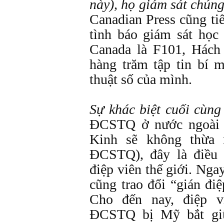
này), họ giám sát chúng 
Canadian Press cũng tiế
tình báo giám sát họ
Canada là F101, Hác
hàng trăm tập tin bí m
thuật số của mình.
Sự khác biệt cuối cùng
ĐCSTQ ở nước ngoài b
Kinh sẽ không thừa 
ĐCSTQ), đây là điều 
điệp viên thế giới. Ng
cũng trao đổi “gián đi
Cho đến nay, điệp v
ĐCSTQ bị Mỹ bắt gi