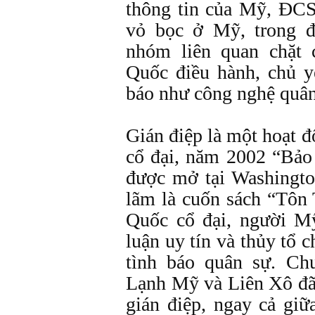
thông tin của Mỹ, ĐCS
vỏ bọc ở Mỹ, trong đ
nhóm liên quan chặt 
Quốc điều hành, chủ yế
báo như công nghệ quâ
Gián điệp là một hoạt đ
cổ đại, năm 2002 “Bảo
được mở tại Washingto
lãm là cuốn sách “Tôn
Quốc cổ đại, người M
luận uy tín và thủy tổ c
tình báo quân sự. Ch
Lạnh Mỹ và Liên Xô đã 
gián điệp, ngay cả gi