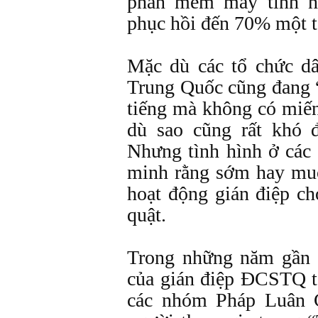
phần mềm máy tính n
phục hồi đến 70% một tà
Mặc dù các tổ chức d
Trung Quốc cũng đang “
tiếng mà không có miến
dù sao cũng rất khó 
Nhưng tình hình ở cá
minh rằng sớm hay muộn
hoạt động gián điệp c
quật.
Trong những năm gần 
của gián điệp ĐCSTQ tạ
các nhóm Pháp Luân 