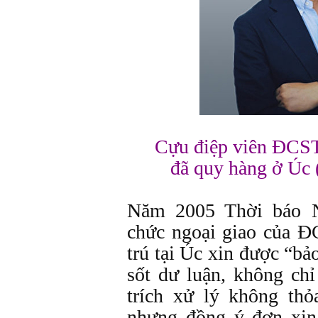
Cựu điệp viên ĐC
đã quy hàng ở Úc 
Năm 2005 Thời báo N
chức ngoại giao của 
trú tại Úc xin được “bả
sốt dư luận, không ch
trích xử lý không thỏ
nhưng đồng ý đơn xin 