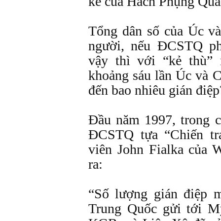
kể của Hách Phụng Quân
Tổng dân số của Úc và
người, nếu ĐCSTQ phá
vậy thì với “kẻ thù
khoảng sáu lần Úc và 
đến bao nhiêu gián điệp
Đầu năm 1997, trong c
ĐCSTQ tựa “Chiến tr
viên John Fialka của W
ra:
“Số lượng gián điệp 
Trung Quốc gửi tới M