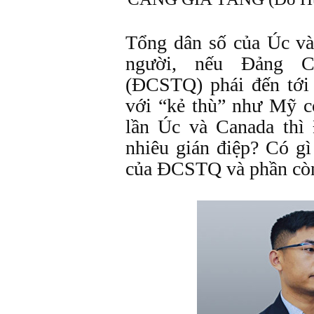
Tổng dân số của Úc và
người, nếu Đảng C
(ĐCSTQ) phái đến tới 
với “kẻ thù” như Mỹ c
lần Úc và Canada th
nhiêu gián điệp? Có gì
của ĐCSTQ và phần còn 