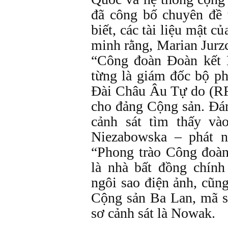
đã công bố chuyên đề
biết, các tài liệu mật 
minh rằng, Marian Jurzc
“Công đoàn Đoàn kết 
từng là giám đốc bộ p
Đài Châu Âu Tự do (RF
cho đảng Cộng sản. Đán
cảnh sát tìm thấy và
Niezabowska – phát n
“Phong trào Công đoàn
là nhà bất đồng chính
ngôi sao điện ảnh, cũn
Cộng sản Ba Lan, mã s
sơ cảnh sát là Nowak.