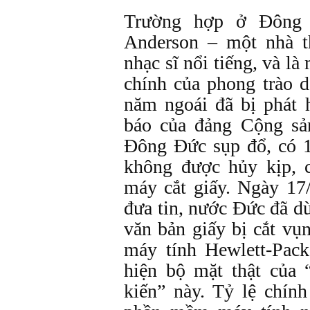
Trường hợp ở Đông 
Anderson – một nhà t
nhạc sĩ nổi tiếng, và l
chính của phong trào
năm ngoái đã bị phát h
báo của đảng Cộng sả
Đông Đức sụp đổ, có 16
không được hủy kịp, 
máy cắt giấy. Ngày 1
đưa tin, nước Đức đã d
văn bản giấy bị cắt vụ
máy tính Hewlett-Pac
hiện bộ mặt thật của 
kiến” này. Tỷ lệ chính