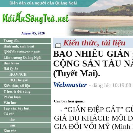
Diễn đàn của người dân Quảng Ngãi
August 05, 2026
Kiến thức, tài liệu
Trang đầu
Hình ảnh, sinh hoạt
BAO NHIÊU GIÁN
QN:Đất nước/con người
Liên trường Quảng Ngãi
CỘNG SẢN TÀU N
Biên khảo
Hải Quân
(Tuyết Mai).
HQ.VNCH
HQ.Thế giới
Webmaster
- đăng lúc 10:19:0
Kiến thức, tài liệu
Y học & đời sống
Phiếm luận
Các bài liên quan:
Văn học
“GIÁN ĐIỆP CÁT” 
Tạp văn, tùy bút
Cổ văn
GIẢ DU KHÁCH: MỐI 
thơ
GIA ĐỐI VỚI MỸ (Minh 
văn
Kim văn