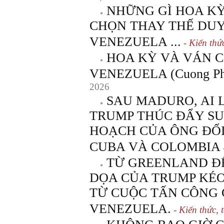
NHỮNG GÌ HOA KỲ
CHỌN THAY THẾ DU
VENEZUELA ...
- Kiến thức
HOA KỲ VÀ VÁN C
VENEZUELA (Cuong Ph
2026
SAU MADURO, AI 
TRUMP THÚC ĐẨY SU
HOẠCH CỦA ÔNG ĐỐI
CUBA VÀ COLOMBIA
TỪ GREENLAND ĐẾ
DỌA CỦA TRUMP KÉO
TỪ CUỘC TẤN CÔNG 
VENEZUELA.
- Kiến thức, t