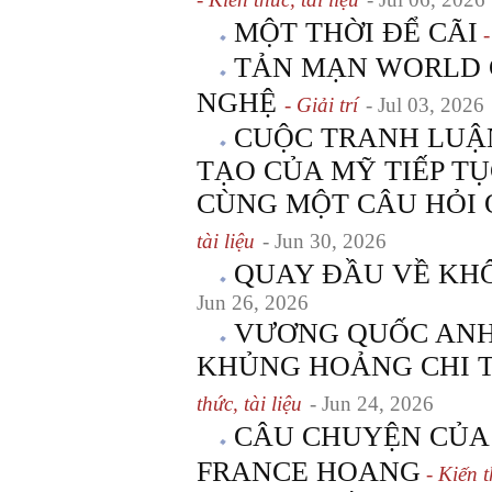
MỘT THỜI ĐỂ CÃI
-
TẢN MẠN WORLD C
NGHỆ
- Giải trí
- Jul 03, 2026
CUỘC TRANH LUẬN
TẠO CỦA MỸ TIẾP TỤ
CÙNG MỘT CÂU HỎI 
tài liệu
- Jun 30, 2026
QUAY ĐẦU VỀ KH
Jun 26, 2026
VƯƠNG QUỐC ANH
KHỦNG HOẢNG CHI T
thức, tài liệu
- Jun 24, 2026
CÂU CHUYỆN CỦA
FRANCE HOANG
- Kiến t