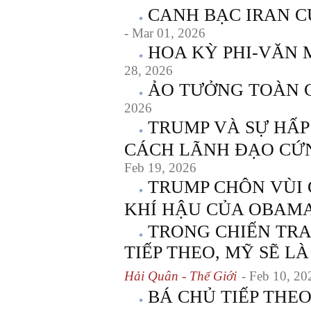
CANH BẠC IRAN C
- Mar 01, 2026
HOA KỲ PHI-VĂN 
28, 2026
ẢO TƯỞNG TOÀN 
2026
TRUMP VÀ SỰ HẤP
CÁCH LÃNH ĐẠO CỨ
Feb 19, 2026
TRUMP CHÔN VÙI 
KHÍ HẬU CỦA OBAM
TRONG CHIẾN TR
TIẾP THEO, MỸ SẼ L
Hải Quân - Thế Giới
- Feb 10, 20
BÁ CHỦ TIẾP THE