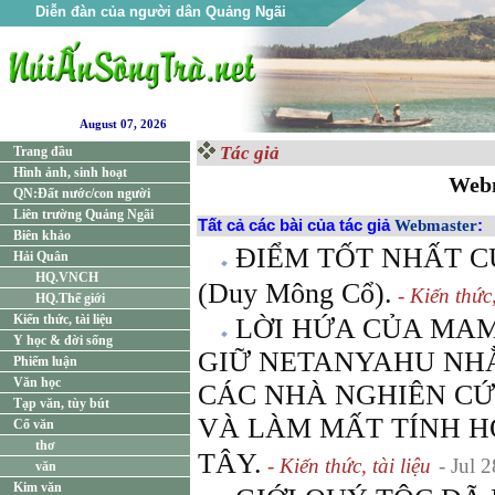
Diễn đàn của người dân Quảng Ngãi
August 07, 2026
Tác giả
Trang đầu
Hình ảnh, sinh hoạt
Web
QN:Đất nước/con người
Liên trường Quảng Ngãi
Tất cả các bài của tác giả
Webmaster
:
Biên khảo
ĐIỂM TỐT NHẤT C
Hải Quân
HQ.VNCH
(Duy Mông Cổ).
- Kiến thức,
HQ.Thế giới
Kiến thức, tài liệu
LỜI HỨA CỦA MAM
Y học & đời sống
GIỮ NETANYAHU NH
Phiếm luận
Văn học
CÁC NHÀ NGHIÊN CỨU
Tạp văn, tùy bút
VÀ LÀM MẤT TÍNH H
Cổ văn
thơ
TÂY.
- Kiến thức, tài liệu
- Jul 
văn
Kim văn