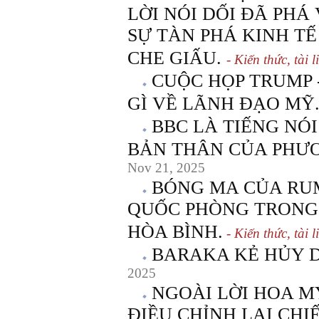
LỜI NÓI DỐI ĐÃ PHÁ
SỰ TÀN PHÁ KINH TẾ
CHE GIẤU.
- Kiến thức, tài l
CUỘC HỌP TRUMP 
GÌ VỀ LÃNH ĐẠO MỸ
BBC LÀ TIẾNG NÓ
BẢN THÂN CỦA PHƯ
Nov 21, 2025
BÓNG MA CỦA RUM
QUỐC PHÒNG TRONG
HÒA BÌNH.
- Kiến thức, tài l
BARAKA KẺ HỦY D
2025
NGOÀI LỜI HOA M
ĐIỀU CHỈNH LẠI CH