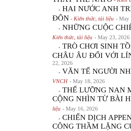
HAI NƯỚC ANH T
ĐÔN
- Kiến thức, tài liệu
- May 
NHỮNG CUỘC CHIẾ
Kiến thức, tài liệu
- May 23, 2026
TRÒ CHƠI SINH T
CHÂU ÂU ĐỐI VỚI L
22, 2026
VĂN TẾ NGƯỜI NH
VNCH
- May 18, 2026
THẾ LƯỠNG NAN 
CỘNG NHÌN TỪ BÀI 
liệu
- May 16, 2026
CHIẾN DỊCH APPEN
CÔNG THẦM LẶNG C