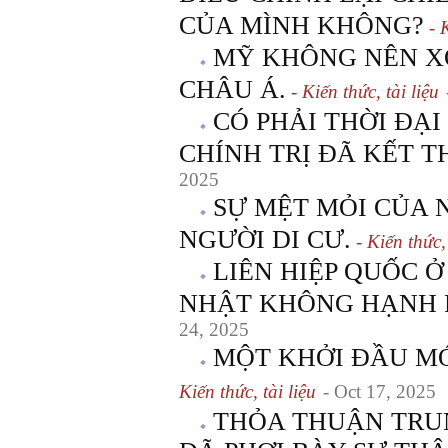
CỦA MÌNH KHÔNG?
- K
MỸ KHÔNG NÊN X
CHÂU Á.
- Kiến thức, tài liệu
CÓ PHẢI THỜI ĐẠI
CHÍNH TRỊ ĐÃ KẾT T
2025
SỰ MỆT MỎI CỦA 
NGƯỜI DI CƯ.
- Kiến thức, 
LIÊN HIỆP QUỐC Ở
NHẬT KHÔNG HẠNH 
24, 2025
MỘT KHỞI ĐẦU M
Kiến thức, tài liệu
- Oct 17, 2025
THỎA THUẬN TRU