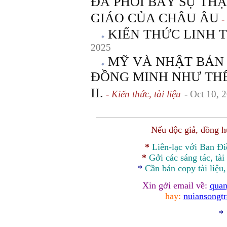
ĐÃ PHƠI BÀY SỰ THẬ
GIÁO CỦA CHÂU ÂU
- 
KIẾN THỨC LINH 
2025
MỸ VÀ NHẬT BẢN 
ĐỒNG MINH NHƯ THẾ
II.
- Kiến thức, tài liệu
- Oct 10, 
Nếu độc giả, đồng 
*
Liên-lạc với Ban Đ
*
Gởi các sáng tác, tài
*
Cần bản
copy
tài liệu
Xin gởi email về:
quan
hay:
nuiansongt
*