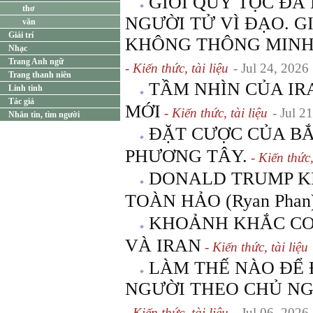
GIỚI QUÝ TỘC ĐÃ
thơ
NGƯỜI TỬ VÌ ĐẠO. G
văn
Giải trí
KHÔNG THÔNG MINH
Nhạc
Trang Anh ngữ
- Kiến thức, tài liệu
- Jul 24, 2026
Trang thanh niên
TẦM NHÌN CỦA IR
Linh tinh
Tác giả
MỚI
- Kiến thức, tài liệu
- Jul 2
Nhắn tin, tìm người
ĐẶT CƯỢC CỦA BẮ
PHƯƠNG TÂY.
- Kiến thức,
DONALD TRUMP K
TOÀN HẢO (Ryan Phan)
KHOẢNH KHẮC CƠ 
VÀ IRAN
- Kiến thức, tài liệu
LÀM THẾ NÀO ĐỂ
NGƯỜI THEO CHỦ NG
- Kiến thức, tài liệu
- Jul 06, 2026