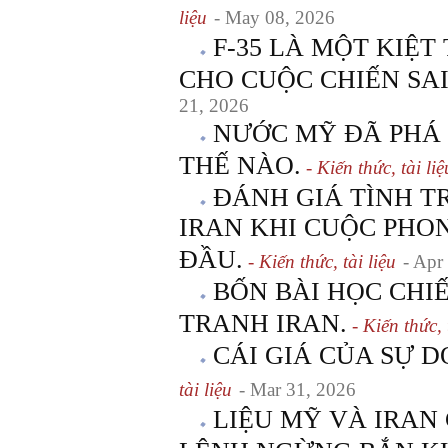
liệu
- May 08, 2026
F-35 LÀ MỘT KIỆT
CHO CUỘC CHIẾN SA
21, 2026
NƯỚC MỸ ĐÃ PHÁ 
THẾ NÀO.
- Kiến thức, tài liệ
ĐÁNH GIÁ TÌNH T
IRAN KHI CUỘC PHO
ĐẦU.
- Kiến thức, tài liệu
- Apr
BỐN BÀI HỌC CHI
TRANH IRAN.
- Kiến thức, 
CÁI GIÁ CỦA SỰ D
tài liệu
- Mar 31, 2026
LIỆU MỸ VÀ IRAN