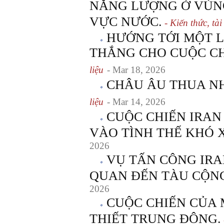
NĂNG LƯỢNG Ở VÙNG
VỰC NƯỚC.
- Kiến thức, tài 
HƯỚNG TỚI MỘT L
THẮNG CHO CUỘC CH
liệu
- Mar 18, 2026
CHÂU ÂU THUA N
liệu
- Mar 14, 2026
CUỘC CHIẾN IRAN
VÀO TÌNH THẾ KHÓ 
2026
VỤ TẤN CÔNG IRA
QUAN ĐẾN TÀU CỘN
2026
CUỘC CHIẾN CỦA 
THIẾT TRUNG ĐÔNG.