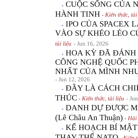
CUỘC SỐNG CỦA 
HÀNH TINH
- Kiến thức, tài
IPO CỦA SPACEX 
VÀO SỰ KHÉO LÉO C
tài liệu
- Jun 16, 2026
HOA KỲ ĐÃ ĐÁNH
CÔNG NGHỆ QUỐC P
NHẤT CỦA MÌNH NH
- Jun 12, 2026
ĐÂY LÀ CÁCH CHI
THÚC
- Kiến thức, tài liệu
- Ju
DANH DỰ ĐƯỢC M
(Lê Châu An Thuận)
- Hải
KẾ HOẠCH BÍ MẬT
THAY THẾ NATO
- Kiến t