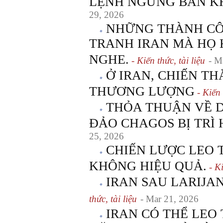
LỆNH NGỪNG BẮN K
29, 2026
NHỮNG THÀNH CÔ
TRANH IRAN MÀ HỌ
NGHE.
- Kiến thức, tài liệu
- M
Ở IRAN, CHIẾN T
THƯƠNG LƯỢNG
- Kiến 
THỎA THUẬN VỀ D
ĐẢO CHAGOS BỊ TRÌ 
25, 2026
CHIẾN LƯỢC LEO 
KHÔNG HIỆU QUẢ.
- Ki
IRAN SAU LARIJA
thức, tài liệu
- Mar 21, 2026
IRAN CÓ THỂ LEO