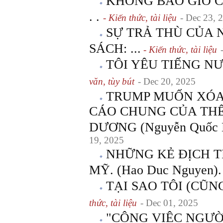
KHÔNG BAO GIỜ C
. .
- Kiến thức, tài liệu
- Dec 23, 
SỰ TRẢ THÙ CỦA
SÁCH: ...
- Kiến thức, tài liệu
TÔI YÊU TIẾNG NƯỚ
văn, tùy bút
- Dec 20, 2025
TRUMP MUỐN XÓA
CÁO CHUNG CỦA THẾ
DƯƠNG (Nguyễn Quốc 
19, 2025
NHỮNG KẺ ĐỊCH 
MỸ. (Hao Duc Nguyen).
TẠI SAO TÔI (CŨN
thức, tài liệu
- Dec 01, 2025
"CÔNG VIỆC NGƯỜ