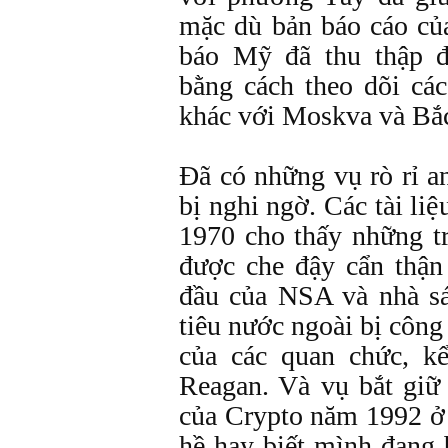
mặc dù bản báo cáo củ
báo Mỹ đã thu thập đ
bằng cách theo dõi cá
khác với Moskva và Bắ
Đã có những vụ rò rỉ a
bị nghi ngờ. Các tài l
1970 cho thấy những tr
được che đậy cẩn thận
đầu của NSA và nhà s
tiêu nước ngoài bị công
của các quan chức, k
Reagan. Và vụ bắt giữ
của Crypto năm 1992 ở 
hề hay biết mình đang b