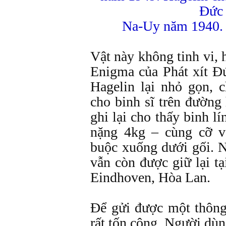
Đức
Na-Uy năm 1940. 
Vật này không tinh vi,
Enigma của Phát xít 
Hagelin lại nhỏ gọn, 
cho binh sĩ trên đường
ghi lại cho thấy binh 
nặng 4kg – cùng cỡ v
buộc xuống dưới gối. N
vẫn còn được giữ lại t
Eindhoven, Hòa Lan.
Để gửi được một thông 
rất tốn công. Người dù