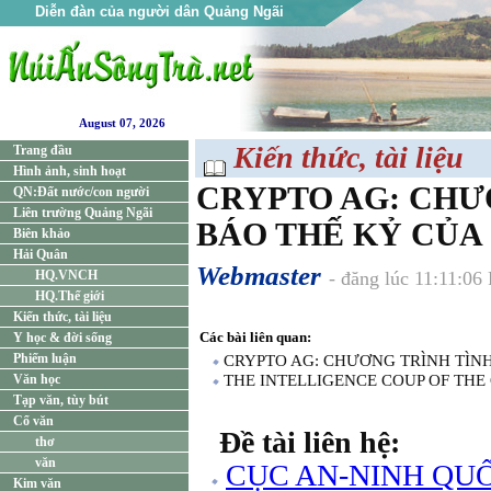
Diễn đàn của người dân Quảng Ngãi
August 07, 2026
Kiến thức, tài liệu
Trang đầu
Hình ảnh, sinh hoạt
CRYPTO AG: CHƯ
QN:Đất nước/con người
Liên trường Quảng Ngãi
BÁO THẾ KỶ CỦA C
Biên khảo
Hải Quân
Webmaster
HQ.VNCH
- đăng lúc 11:11:06
HQ.Thế giới
Kiến thức, tài liệu
Các bài liên quan:
Y học & đời sống
Phiếm luận
CRYPTO AG: CHƯƠNG TRÌNH TÌNH 
Văn học
THE INTELLIGENCE COUP OF THE
Tạp văn, tùy bút
Cổ văn
Đề tài liên hệ:
thơ
văn
CỤC AN-NINH QUỐ
Kim văn