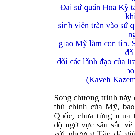
Đại sứ quán Hoa Kỳ t
kh
sinh viên tràn vào sứ 
n
giao Mỹ làm con tin.
đã
dõi các lãnh đạo của I
ho
(Kaveh Kazem
Song chương trình này 
thủ chính của Mỹ, ba
Quốc, chưa từng mua t
độ ngờ vực sâu sắc về
với phương Tây đã giú