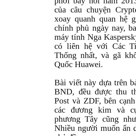
phơi bày hồi năm 201
của câu chuyện Cryp
xoay quanh quan hệ g
chính phủ ngày nay, b
máy tính Nga Kaspersk
có liên hệ với Các 
Thống nhất, và gã kh
Quốc Huawei.
Bài viết này dựa trên 
BND, đều được thu t
Post và ZDF, bên cạnh
các đương kim và c
phương Tây cũng như
Nhiều người muốn ẩn d