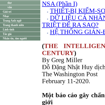
NSA (Phần I)
thơ
văn
THIẾT-BỊ KIỂM-S
Giải trí
DỮ LIỆU CÁ NHÂ
Nhạc
Trang Anh ngữ
TRIỆT ĐỂ RA SAO?
Trang thanh niên
Linh tinh
HỆ THỐNG GIÁN-
Tác giả
Nhắn tin, tìm người
(
THE INTELLIGE
CENTURY
)
By Greg Miller
Đỗ Đặng Nhật Huy dịc
The Washington Post
February 11-2020.
Một báo cáo gây chấn
giới