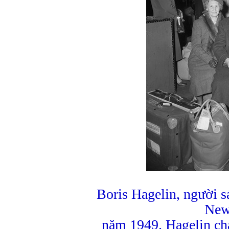
Boris Hagelin, người s
New
năm 1949. Hagelin ch