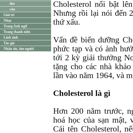
Cholesterol nổi bật lê
thơ
văn
Nhưng rồi lại nói đến 2
Giải trí
thứ xấu.
Nhạc
Trang Anh ngữ
Trang thanh niên
Vấn đề biến dưỡng Chol
Linh tinh
Tác giả
phức tạp và có ảnh hưở
Nhắn tin, tìm người
tới 2 kỳ giải thưởng N
tặng cho các nhà khảo
lần vào năm 1964, và m
Cholesterol là gì
Hơn 200 năm trước, ng
hoá học của sạn mật, v
Cái tên Cholesterol, nế