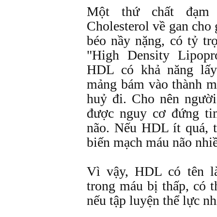
Một thứ chất đạm 
Cholesterol về gan cho
béo nầy nặng, có tỷ tr
"High Density Lipopr
HDL có khả năng lấy 
mảng bám vào thành m
huỷ đi. Cho nên ngườ
được nguy cơ đứng ti
não. Nếu HDL ít quá, t
biến mạch máu não nhiề
Vì vậy, HDL có tên là
trong máu bị thấp, có t
nếu tập luyện thể lực nh