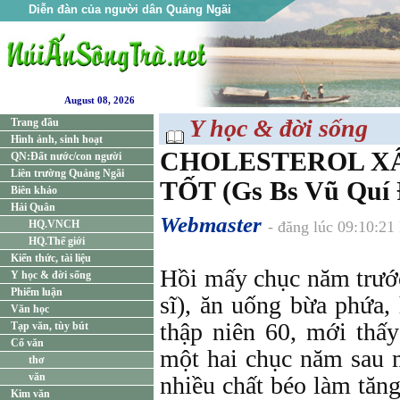
Diễn đàn của người dân Quảng Ngãi
August 08, 2026
Y học & đời sống
Trang đầu
Hình ảnh, sinh hoạt
CHOLESTEROL X
QN:Đất nước/con người
Liên trường Quảng Ngãi
TỐT (Gs Bs Vũ Quí 
Biên khảo
Hải Quân
Webmaster
HQ.VNCH
- đăng lúc 09:10:2
HQ.Thế giới
Kiến thức, tài liệu
Hồi mấy chục năm trước
Y học & đời sống
Phiếm luận
sĩ), ăn uống bừa phứa, 
Văn học
thập niên 60, mới thấy
Tạp văn, tùy bút
Cổ văn
một hai chục năm sau 
thơ
văn
nhiều chất béo làm tăn
Kim văn