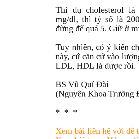
Thí dụ cholesterol l
mg/dl, thì tỷ số là 20
đừng để quá 5. Giữ ở mứ
Tuy nhiên, có ý kiến ch
này, cứ căn cứ vào lượn
LDL, HDL là được rồi.
BS Vũ Quí Đài
(Nguyên Khoa Trưởng 
* * *
Xem bài liên hệ với đề t