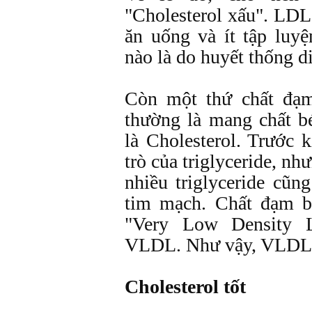
"Cholesterol xấu". LDL
ăn uống và ít tập luy
nào là do huyết thống di
Còn một thứ chất đạm 
thường là mang chất bé
là Cholesterol. Trước 
trò của triglyceride, nh
nhiều triglyceride cũn
tim mạch. Chất đạm b
"Very Low Density Li
VLDL. Như vậy, VLDL c
Cholesterol tốt