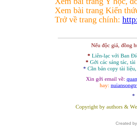
Xem bài trang Y học, đờ
Xem bài trang Kiến thức,
Trở về trang chính:
http
Nếu độc giả, đồng 
*
Liên-lạc với Ban Đ
*
Gởi các sáng tác, tài
*
Cần bản
copy
tài liệu
Xin gởi email về:
quan
hay:
nuiansongt
*
Copyright by authors & We
Created b