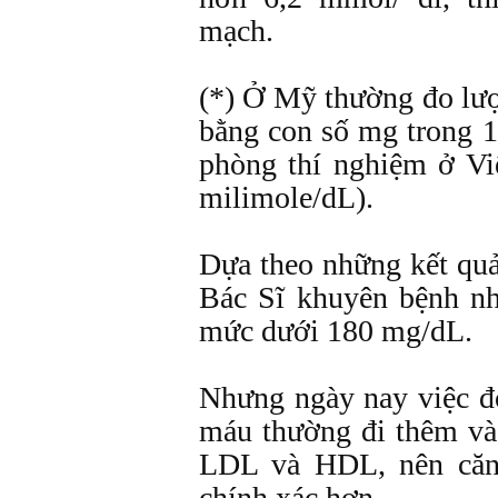
mạch.
(*) Ở Mỹ thường đo lượ
bằng con số mg trong 1
phòng thí nghiệm ở V
milimole/dL).
Dựa theo những kết quả
Bác Sĩ khuyên bệnh nh
mức dưới 180 mg/dL.
Nhưng ngày nay việc đo
máu thường đi thêm vào
LDL và HDL, nên căn 
chính xác hơn.