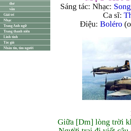
thơ
Sáng tác: Nhạc:
Song
văn
Ca sĩ:
T
Giải trí
Nhạc
Điệu:
Boléro
(o
Trang Anh ngữ
Trang thanh niên
Linh tinh
Tác giả
Nhắn tin, tìm người
Giữa [Dm] lòng trời 
Người trai đi viết câ