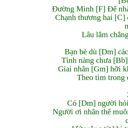
[B
Đường Minh [F] Đế nhà
Chạnh thương hai [C] 
Lâu lắm chẳng
Bạn bè dù [Dm] cá
Tình nàng chưa [Bb]
Giai nhân [Gm] hỡi k
Theo tìm trong
Có [Dm] người hỏi
Người ơi nhân thế muô