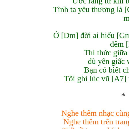
Ước rằng từ khi 
Tình ta yêu thương là [
m
Ở [Dm] đời ai hiểu [Gm
đêm [
Thì thức giữa
dù yên giấc
Bạn có biết 
Tôi ghi lúc vũ [A7]
*
Nghe thêm nhạc cùng
Nghe thêm trên tra