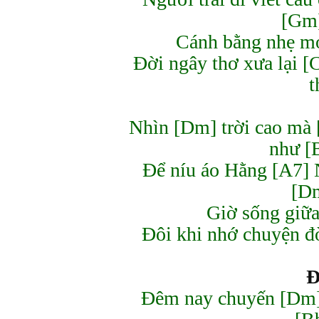
[Gm
Cánh bằng nhẹ mơ
Đời ngây thơ xưa lại [
t
Nhìn [Dm] trời cao mà
như [
Để níu áo Hằng [A7] 
[D
Giờ sống giữa
Đôi khi nhớ chuyện đ
Đ
Đêm nay chuyến [Dm]