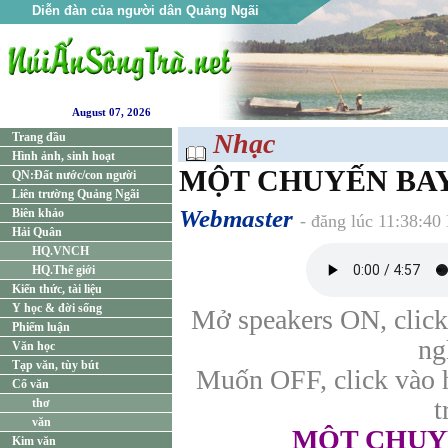
Diễn đàn của người dân Quảng Ngãi
August 07, 2026
Nhạc
Trang đầu
Hình ảnh, sinh hoạt
MỘT CHUYẾN BA
QN:Đất nước/con người
Liên trường Quảng Ngãi
Webmaster
Biên khảo
- đăng lúc 11:38:40
Hải Quân
HQ.VNCH
HQ.Thế giới
Kiến thức, tài liệu
Y học & đời sống
Mở speakers ON, click 
Phiếm luận
ng
Văn học
Tạp văn, tùy bút
Muốn OFF, click vào 
Cổ văn
t
thơ
văn
MỘT CHUY
Kim văn