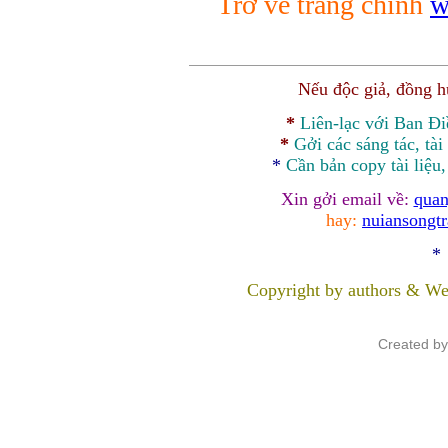
Trở về trang chính
w
Nếu độc giả, đồng 
*
Liên-lạc với Ban Đ
*
Gởi các sáng tác, tài
*
Cần bản
copy
tài liệu
Xin gởi email về:
quan
hay:
nuiansongt
*
Copyright by authors & We
Created b