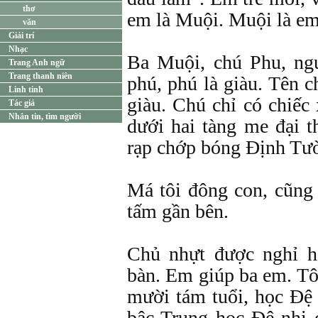
thơ
em là Muội. Muội là em
văn
Giải trí
Nhạc
Ba Muội, chú Phu, ng
Trang Anh ngữ
Trang thanh niên
phú, phú là giàu. Tên 
Linh tinh
giàu. Chú chỉ có chiếc
Tác giả
Nhắn tin, tìm người
dưới hai tàng me đại t
rạp chớp bóng Định Tư
Má tôi đông con, cũng
tấm gần bên.
Chủ nhựt được nghỉ h
bàn. Em giúp ba em. Tô
mười tám tuổi, học Đệ
bậc Trung học Đệ nhị c