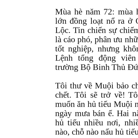
Mùa hè năm 72: mùa h
lớn đồng loạt nổ ra ở
Lộc. Tin chiến sự chiế
là cáo phó, phân ưu nhữ
tốt nghiệp, nhưng kh
Lệnh tổng động viên
trường Bộ Binh Thủ Đứ
Tôi thư về Muội bảo ch
chết. Tôi sẽ trở về! T
muốn ăn hủ tiếu Muội n
ngày mưa bán ế. Hai n
hủ tiếu nhiều nơi, nh
nào, chỗ nào nấu hủ tiế