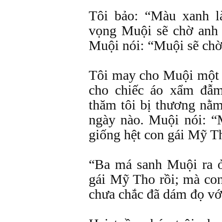
Tôi bảo: “Màu xanh 
vọng Muội sẽ chờ anh d
Muội nói: “Muội sẽ chờ
Tôi may cho Muội một c
cho chiếc áo xẩm đẫ
thăm tôi bị thương nằ
ngày nào. Muội nói: “
giống hệt con gái Mỹ T
“Ba má sanh Muội ra ở
gái Mỹ Tho rồi; mà co
chưa chắc đã dám đọ vớ