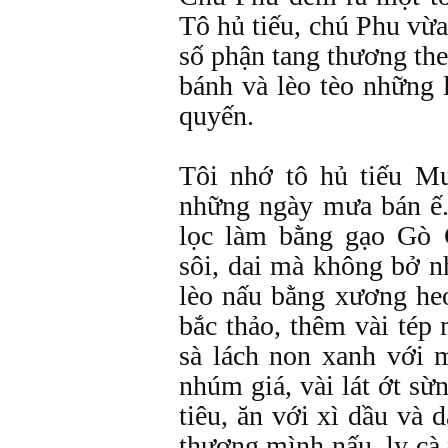
Tô hủ tiếu, chú Phu vừ
số phận tang thương the
bánh và lèo tèo những 
quyến.
Tôi nhớ tô hủ tiếu Mu
những ngày mưa bán ế.
lọc làm bằng gạo Gò C
sôi, dai mà không bở n
lèo nấu bằng xương he
bắc thảo, thêm vài tép
sà lách non xanh với 
nhúm giá, vài lát ớt sừ
tiêu, ăn với xì dầu và 
thương mình nấu, ly cà 