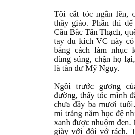
Tôi cắt tóc ngắn lên,
thầy giáo. Phần thì đ
Cầu Bắc Tân Thạch, q
tay du kích VC này có 
bằng cách làm nhục 
dùng súng, chận họ lại,
là tàn dư Mỹ Ngụy.
Ngồi trước gương củ
đường, thấy tóc mình đã
chưa đầy ba mươi tuổi.
mi trắng năm học đệ nh
xanh được nhuộm đen. 
giày với đôi vớ rách. 