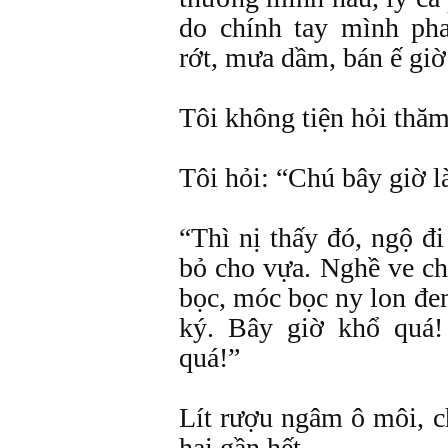
do chính tay mình ph
rớt, mưa dầm, bán ế giờ
Tôi không tiện hỏi thă
Tôi hỏi: “Chú bây giờ l
“Thì nị thấy đó, ngộ đi
bỏ cho vựa. Nghề ve ch
bọc, móc bọc ny lon đe
ký. Bây giờ khổ quá
quá!”
Lít rượu ngâm ô môi, c
hai gần hết.