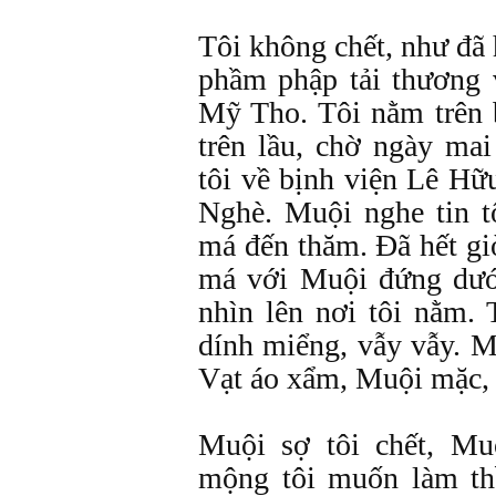
Tôi không chết, như đã
phầm phập tải thương 
Mỹ Tho. Tôi nằm trên 
trên lầu, chờ ngày ma
tôi về bịnh viện Lê Hữ
Nghè. Muội nghe tin tô
má đến thăm. Đã hết gi
má với Muội đứng dướ
nhìn lên nơi tôi nằm. 
dính miểng, vẫy vẫy. 
Vạt áo xẩm, Muội mặc,
Muội sợ tôi chết, Mu
mộng tôi muốn làm th