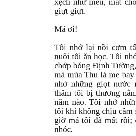
xệch như mếu, mắt ch
giựt giựt.
Má ơi!
Tôi nhớ lại nồi cơm 
nuôi tôi ăn học. Tôi nh
chớp bóng Định Tường, 
mà mùa Thu lá me bay b
nhớ những giọt nước 
thăm tôi bị thương nằ
năm nào. Tôi nhớ nhữ
tôi khi không chịu cầm 
giờ má tôi đã mất rồi;
nhóc.