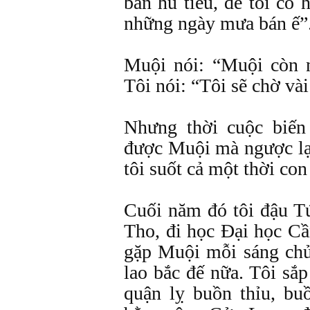
bán hủ tiếu, để tôi có 
những ngày mưa bán ế”
Muội nói: “Muội còn n
Tôi nói: “Tôi sẽ chờ và
Nhưng thời cuộc biến
được Muội mà ngược lạ
tôi suốt cả một thời con
Cuối năm đó tôi đậu T
Tho, đi học Đại học Cầ
gặp Muội mỗi sáng chủ
lao bắc đế nữa. Tôi sắp
quận lỵ buồn thỉu, bu