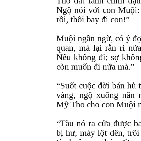
Tho đất lành chim đậu
Ngộ nói với con Muội:
rồi, thôi bay đi con!”
Muội ngần ngừ, có ý đợ
quan, mà lại rằn ri nữa
Nếu không đi; sợ không
còn muốn đi nữa mà.”
“Suốt cuộc đời bán hủ 
vàng, ngộ xuống năn 
Mỹ Tho cho con Muội m
“Tàu nó ra cửa được b
bị hư, máy lột dên, trôi