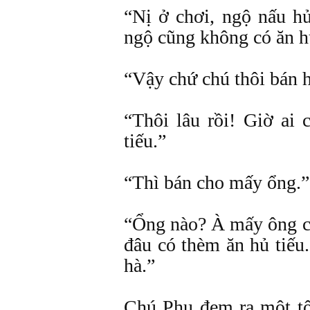
“Nị ở chơi, ngộ nấu hủ
ngộ cũng không có ăn hủ
“Vậy chứ chú thôi bán h
“Thôi lâu rồi! Giờ ai 
tiếu.”
“Thì bán cho mấy ổng.”
“Ổng nào? À mấy ông 
đâu có thèm ăn hủ tiế
hà.”
Chú Phu đem ra một tô 