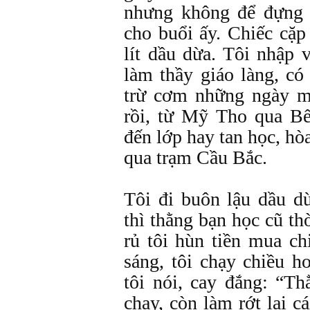
nhưng không để đựng 
cho buổi ấy. Chiếc cặ
lít dầu dừa. Tôi nhập 
làm thầy giáo làng, có
trừ cơm những ngày mư
rồi, từ Mỹ Tho qua Bế
đến lớp hay tan học, hò
qua trạm Cầu Bắc.
Tôi đi buôn lậu dầu d
thì thằng bạn học cũ th
rủ tôi hùn tiền mua ch
sáng, tôi chạy chiều h
tôi nói, cay đắng: “
chạy, còn làm rớt lại c