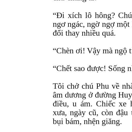
“Đi xích lô hông? Chú
ngơ ngác, ngờ ngợ một lá
đổi thay nhiều quá.
“Chèn ơi! Vậy mà ngộ tư
“Chết sao được! Sống nh
Tôi chở chú Phu về nh
âm dương ở đường Huyệ
điều, u ám. Chiếc xe 
xưa, ngày cũ, còn đậu 
bụi bám, nhện giăng.