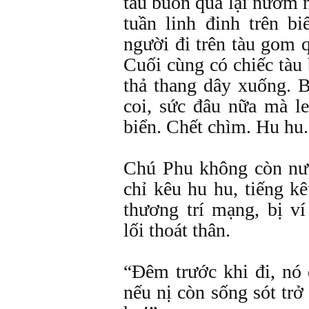
tàu buôn qua lại nườm 
tuần linh đinh trên b
người đi trên tàu gom q
Cuối cùng có chiếc tàu 
thả thang dây xuống. B
coi, sức đâu nữa mà le
biển. Chết chìm. Hu hu.
Chú Phu không còn nư
chỉ kêu hu hu, tiếng k
thương trí mạng, bị v
lối thoát thân.
“Đêm trước khi đi, nó 
nếu nị còn sống sót trở 