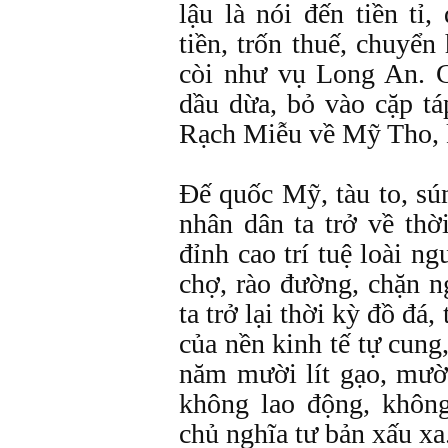
lậu là nói đến tiền tỉ
tiền, trốn thuế, chuyể
còi như vụ Long An. C
dầu dừa, bỏ vào cặp tá
Rạch Miễu về Mỹ Tho, k
Đế quốc Mỹ, tàu to, sú
nhân dân ta trở về thờ
đỉnh cao trí tuệ loài n
chợ, rào đường, chặn 
ta trở lại thời kỳ đồ đá,
của nền kinh tế tự cung
năm mười lít gạo, mười
không lao động, không 
chủ nghĩa tư bản xấu xa