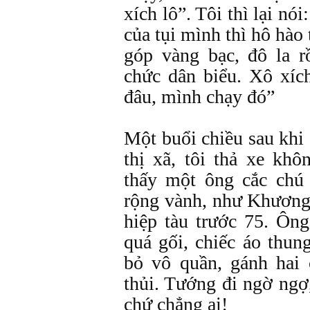
xích lô”. Tôi thì lại nó
của tụi mình thì hô hào 
góp vàng bạc, đô la r
chức dân biểu. Xô xíc
đâu, mình chạy đó”
Một buổi chiều sau khi
thị xã, tôi thả xe kh
thấy một ông cắc chú
rộng vành, như Khương
hiệp tàu trước 75. Ông
quá gối, chiếc áo thung
bỏ vô quần, gánh hai 
thủi. Tướng đi ngờ ngợ
chứ chẳng ai!