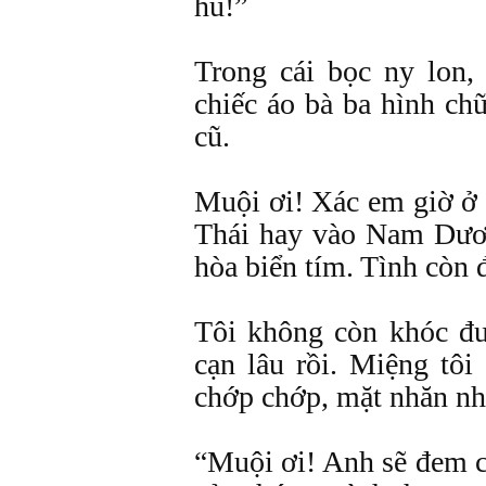
hu!”
Trong cái bọc ny lon,
chiếc áo bà ba hình ch
cũ.
Muội ơi! Xác em giờ ở 
Thái hay vào Nam Dươ
hòa biển tím. Tình còn đ
Tôi không còn khóc đư
cạn lâu rồi. Miệng tô
chớp chớp, mặt nhăn nh
“Muội ơi! Anh sẽ đem c