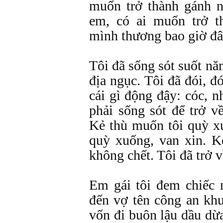
muốn trở thành gánh 
em, có ai muốn trở 
mình thương bao giờ đ
Tôi đã sống sót suốt nă
địa ngục. Tôi đã đói, đ
cái gì động đậy: cóc, n
phải sống sót để trở v
Kẻ thù muốn tôi quỳ x
quỳ xuống, van xin. K
không chết. Tôi đã trở v
Em gái tôi đem chiếc 
đến vợ tên công an khu
vốn đi buôn lậu dầu dừ