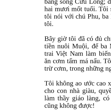
bằng sông Cửu Long; đ
hai mươi mốt tuổi. Tôi
tôi nói với chú Phu, b
tôi.
Bây giờ tôi đã có đủ ch
tiền nuôi Muội, để ba
trai Việt Nam làm biế
ăn cơm tấm má nấu. Tôi
trừ cơm, trong những n
Tôi không ao ước cao x
cho con nhà giàu, quy
làm thầy giáo làng, c
cũng không được!