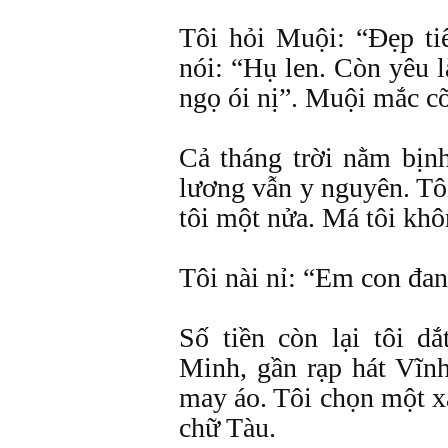
Tôi hỏi Muội: “Đẹp ti
nói: “Hụ len. Còn yêu l
ngọ ói nị”. Muội mắc c
Cả tháng trời nằm bịnh
lương vẫn y nguyên. Tôi
tôi một nửa. Má tôi khô
Tôi nài nỉ: “Em con đan
Số tiền còn lại tôi 
Minh, gần rạp hát Vĩn
may áo. Tôi chọn một 
chữ Tàu.