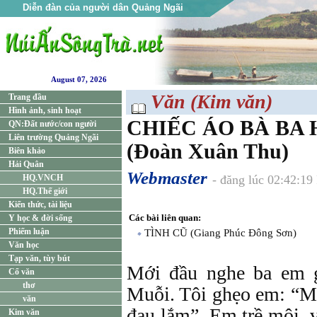
Diễn đàn của người dân Quảng Ngãi
August 07, 2026
Văn (Kim văn)
Trang đầu
Hình ảnh, sinh hoạt
CHIẾC ÁO BÀ BA
QN:Đất nước/con người
Liên trường Quảng Ngãi
(Đoàn Xuân Thu)
Biên khảo
Hải Quân
Webmaster
HQ.VNCH
- đăng lúc 02:42:1
HQ.Thế giới
Kiến thức, tài liệu
Các bài liên quan:
Y học & đời sống
Phiếm luận
TÌNH CŨ (Giang Phúc Đông Sơn)
Văn học
Tạp văn, tùy bút
Mới đầu nghe ba em g
Cổ văn
thơ
Muỗi. Tôi ghẹo em: “M
văn
đau lắm”. Em trề môi, 
Kim văn