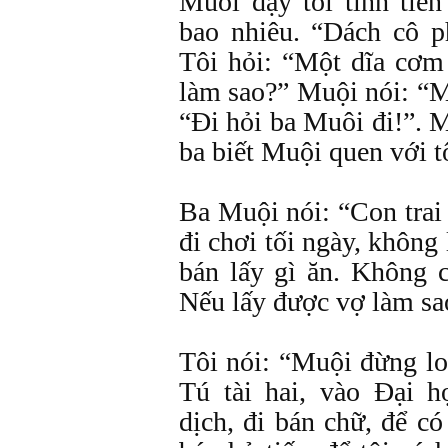
Muôi dạy tôi tính tiền
bao nhiêu. “Dách cô p
Tôi hỏi: “Một dĩa cơm
làm sao?” Muội nói: “M
“Đi hỏi ba Muôi đi!”.
ba biết Muội quen với t
Ba Muội nói: “Con trai
đi chơi tối ngày, khôn
bán lấy gì ăn. Không c
Nếu lấy được vợ làm sao
Tôi nói: “Muội đừng lo.
Tú tài hai, vào Đại 
dịch, đi bán chữ, để c