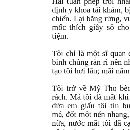
Hai tuần phép trôi nha
định y khoa tái khám, bị
chiến. Lại băng rừng, v
mốc thích giầy sô cho
tiệm.
Tôi chỉ là một sĩ quan 
binh chủng rằn ri nên n
tạo tôi hơi lâu; mãi năm
Tôi trở về Mỹ Tho bè
rách. Má tôi đã mất khi
đứa em giấu tôi tin b
má, đốt một nén nhang,
nữa, nước mắt tôi đã c