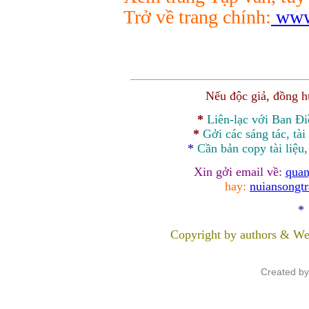
Trở về trang chính:
www.
Nếu độc giả, đồng 
*
Liên-lạc với Ban Đ
*
Gởi các sáng tác, tài
*
Cần bản
copy
tài liệu
Xin gởi email về:
quan
hay:
nuiansongt
*
Copyright by authors & We
Created b