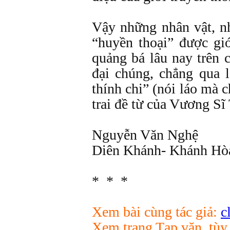
Vậy những nhân vật, n
“huyền thoại” được gi
quảng bá lâu nay trên 
đại chúng, chẳng qua 
thính chi” (nói láo mà c
trai đề từ của Vương Sĩ
Nguyễn Văn Nghệ
Diên Khánh- Khánh Hò
* * *
Xem bài cùng tác giả:
c
Xem trang Tạp văn, tùy