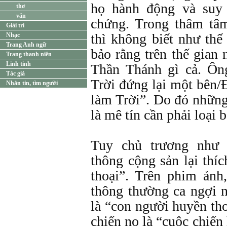
họ hành động và suy 
thơ
văn
chứng. Trong thâm tâ
Giải trí
thì không biết như th
Nhạc
Trang Anh ngữ
bảo rằng trên thế gian
Trang thanh niên
Linh tinh
Thần Thánh gì cả. Ôn
Tác giả
Trời đứng lại một bên/
Nhắn tin, tìm người
làm Trời”. Do đó những
là mê tín cần phải loại b
Tuy chủ trương như 
thông cộng sản lại thí
thoại”. Trên phim ảnh
thông thường ca ngợi 
là “con người huyền tho
chiến nọ là “cuộc chiến