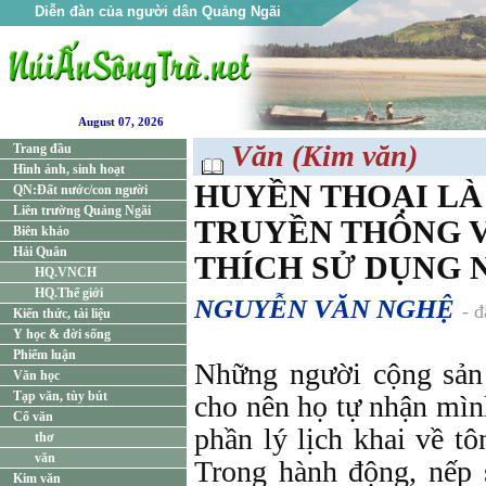
Diễn đàn của người dân Quảng Ngãi
August 07, 2026
Văn (Kim văn)
Trang đầu
Hình ảnh, sinh hoạt
HUYỀN THOẠI LÀ 
QN:Đất nước/con người
Liên trường Quảng Ngãi
TRUYỀN THÔNG V
Biên khảo
Hải Quân
THÍCH SỬ DỤNG 
HQ.VNCH
HQ.Thế giới
NGUYỄN VĂN NGHỆ
- 
Kiến thức, tài liệu
Y học & đời sống
Phiếm luận
Những người cộng sản 
Văn học
Tạp văn, tùy bút
cho nên họ tự nhận mìn
Cổ văn
phần lý lịch khai về tô
thơ
văn
Trong hành động, nếp 
Kim văn