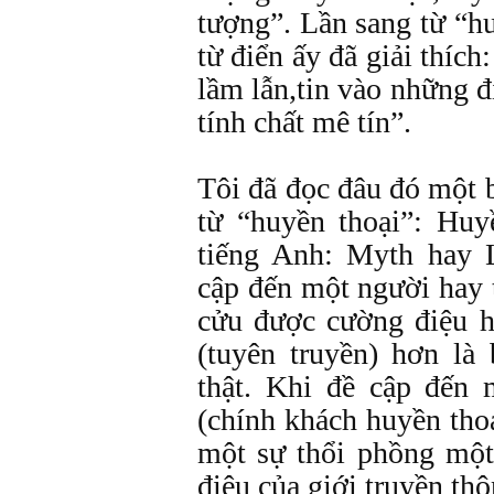
tượng”. Lần sang từ “h
từ điển ấy đã giải thíc
lầm lẫn,tin vào những đ
tính chất mê tín”.
Tôi đã đọc đâu đó một b
từ “huyền thoại”: Huy
tiếng Anh: Myth hay 
cập đến một người hay 
cửu được cường điệu h
(tuyên truyền) hơn là
thật. Khi đề cập đến 
(chính khách huyền thoạ
một sự thổi phồng mộ
điệu của giới truyền thô