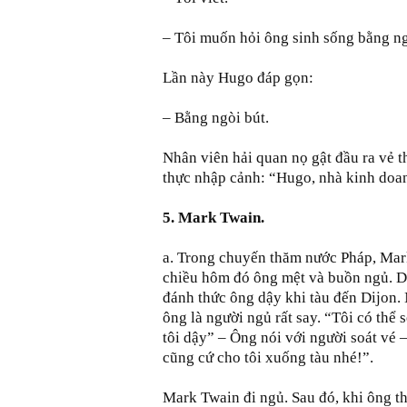
– Tôi muốn hỏi ông sinh sống bằng n
Lần này Hugo đáp gọn:
– Bằng ngòi bút.
Nhân viên hải quan nọ gật đầu ra vẻ th
thực nhập cảnh: “Hugo, nhà kinh doan
5. Mark Twain.
a. Trong chuyến thăm nước Pháp, Mark
chiều hôm đó ông mệt và buồn ngủ. Do
đánh thức ông dậy khi tàu đến Dijon. 
ông là người ngủ rất say. “Tôi có thể 
tôi dậy” – Ông nói với người soát vé
cũng cứ cho tôi xuống tàu nhé!”.
Mark Twain đi ngủ. Sau đó, khi ông th