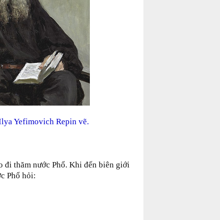
Ilya Yefimovich Repin vẽ.
o đi thăm nước Phổ. Khi đến biên giới
c Phổ hỏi: