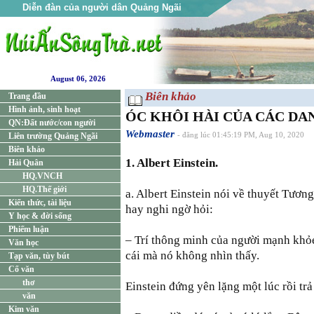
Diễn đàn của người dân Quảng Ngãi
August 06, 2026
Biên khảo
Trang đầu
Hình ảnh, sinh hoạt
ÓC KHÔI HÀI CỦA CÁC DAN
QN:Đất nước/con người
Webmaster
Liên trường Quảng Ngãi
- đăng lúc 01:45:19 PM, Aug 10, 2020
Biên khảo
1. Albert Einstein.
Hải Quân
HQ.VNCH
HQ.Thế giới
a. Albert Einstein nói về thuyết Tươn
Kiến thức, tài liệu
hay nghi ngờ hỏi:
Y học & đời sống
Phiếm luận
– Trí thông minh của người mạnh khỏ
Văn học
cái mà nó không nhìn thấy.
Tạp văn, tùy bút
Cổ văn
thơ
Einstein đứng yên lặng một lúc rồi trả 
văn
Kim văn