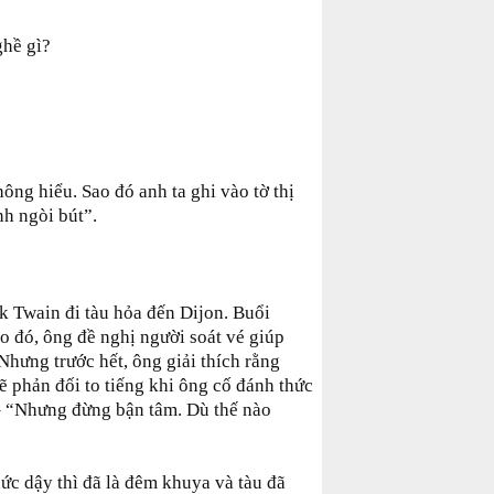
ghề gì?
ông hiểu. Sao đó anh ta ghi vào tờ thị
h ngòi bút”.
 Twain đi tàu hỏa đến Dijon. Buổi
 đó, ông đề nghị người soát vé giúp
Nhưng trước hết, ông giải thích rằng
sẽ phản đối to tiếng khi ông cố đánh thức
 – “Nhưng đừng bận tâm. Dù thế nào
ức dậy thì đã là đêm khuya và tàu đã