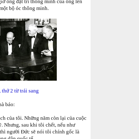
giờ ông đặt trí thông minh của ông lên
ó một bộ óc thông minh.
 thứ 2 từ trái sang
hà báo:
ịch của tôi. Những năm còn lại của cuộc
Mỹ. Nhưng, sau khi tôi chết, nếu như
 thì người Đức sẽ nói tôi chính gốc là
ông dân quốc tế.