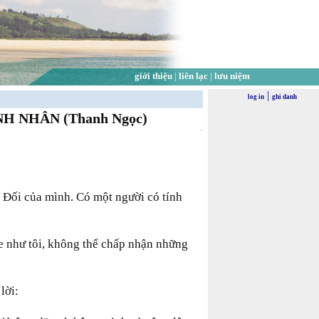
giới thiệu
|
liên lạc
|
lưu niệm
|
log in
ghi danh
H NHÂN (Thanh Ngọc)
g Đối của mình. Có một người có tính
e như tôi, không thể chấp nhận những
lời: