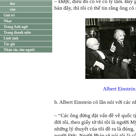
– Được, điều đó có vẻ có lý lắm. Bây 
thơ
bàn đây, thì tôi có thể tin rằng ông c
văn
Giải trí
Nhạc
Trang Anh ngữ
Trang thanh niên
Linh tinh
Tác giả
Nhắn tin, tìm người
Albert Einstein,
b. Albert Einstein có lần nói với các n
– “Các ông đừng đặt vấn đề về quốc t
đời tôi, theo giấy tờ thì tôi là người 
những lý thuyết của tôi đề ra là đúng,
người Đức. Người Pháp sẽ nói tôi là c