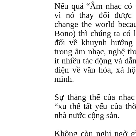
Nếu quả “Âm nhạc có t
vì nó thay đổi được
change the world becau
Bono) thì chúng ta có l
đổi về khuynh hướng
trong âm nhạc, nghệ th
ít nhiều tác động và dẫ
diện về văn hóa, xã hộ
mình.
Sự thắng thế của nhạ
“xu thế tất yếu của th
nhà nước cộng sản.
Không còn nghi ngờ gì