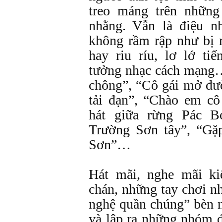
treo máng trên những
nhằng. Vẫn là điệu nh
không rầm rập như bị
hay riu ríu, lơ lớ ti
tưởng nhạc cách mạng…
chông”, “Cô gái mở đư
tải đạn”, “Chào em c
hát giữa rừng Pác B
Trường Sơn tây”, “Gặ
Sơn”…
Hát mãi, nghe mãi k
chán, những tay chơi n
nghệ quần chúng” bèn n
và lập ra những nhóm đ