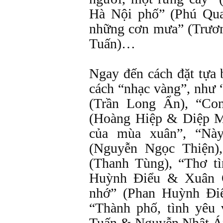
Hà Nội phố” (Phú Qu
những cơn mưa” (Trươ
Tuấn)…
Ngay đến cách đặt tựa
cách “nhạc vàng”, như
(Trần Long Ẩn), “Co
(Hoàng Hiệp & Diệp Mi
của mùa xuân”, “Nà
(Nguyễn Ngọc Thiện)
(Thanh Tùng), “Thơ t
Huỳnh Điểu & Xuân Q
nhớ” (Phan Huỳnh Đi
“Thành phố, tình yêu
Tuấn & Nguyễn Nhật 