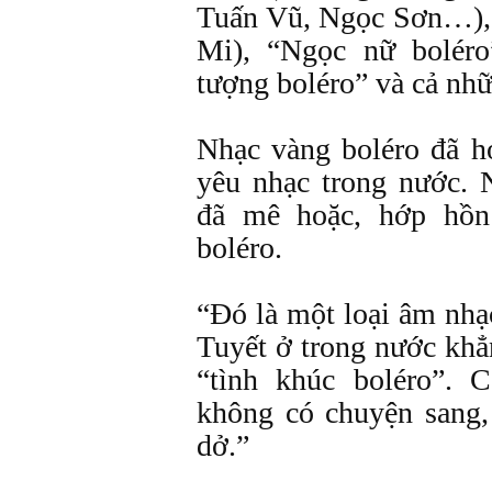
Tuấn Vũ, Ngọc Sơn…), 
Mi), “Ngọc nữ bolér
tượng boléro” và cả nh
Nhạc vàng boléro đã h
yêu nhạc trong nước. 
đã mê hoặc, hớp hồn
boléro.
“Đó là một loại âm nhạ
Tuyết ở trong nước khẳ
“tình khúc boléro”.
không có chuyện sang,
dở.”