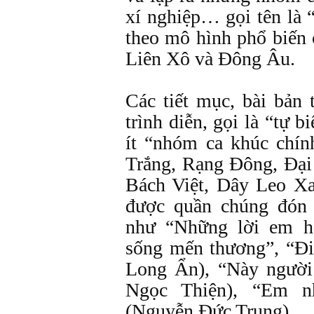
xí nghiệp… gọi tên là 
theo mô hình phổ biến
Liên Xô và Đông Âu.
Các tiết mục, bài bản 
trình diễn, gọi là “tự b
ít “nhóm ca khúc chín
Trắng, Rạng Đông, Đại
Bách Việt, Dây Leo X
được quần chúng đón 
như “Những lời em h
sống mến thương”, “Đi
Long Ẩn), “Này người
Ngọc Thiện), “Em n
(Nguyễn Đức Trung)…