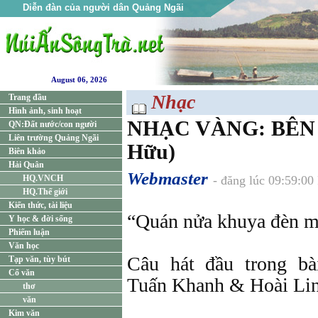
Diễn đàn của người dân Quảng Ngãi
August 06, 2026
Nhạc
Trang đầu
Hình ảnh, sinh hoạt
NHẠC VÀNG: BÊN
QN:Đất nước/con người
Liên trường Quảng Ngãi
Hữu)
Biên khảo
Hải Quân
Webmaster
HQ.VNCH
- đăng lúc 09:59:0
HQ.Thế giới
Kiến thức, tài liệu
“Quán nửa khuya đèn m
Y học & đời sống
Phiếm luận
Văn học
Câu hát đầu trong b
Tạp văn, tùy bút
Cổ văn
Tuấn Khanh & Hoài Lin
thơ
văn
Kim văn