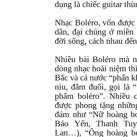
dụng là chiếc guitar thù
Nhạc Boléro, vốn được 
dân, đại chúng ở miền
đời sống, cách nhau đến
Nhiều bài Boléro mà 
dòng nhạc hoài niệm th
Bắc và cả nước “phấn k
niu, đắm đuối, gọi là “
phẩm boléro”. Nhiều c
được phong tặng những
đám như “Nữ hoàng bo
Bảo Yến, Thanh Tuy
Lan…), “Ông hoàng bo