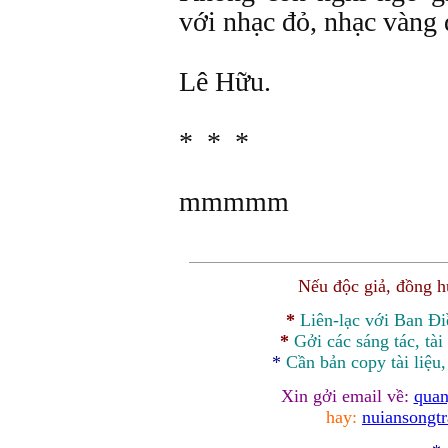
với nhạc đỏ, nhạc vàng 
Lê Hữu.
* * *
mmmmm
Nếu độc giả, đồng 
*
Liên-lạc với Ban Đ
*
Gởi các sáng tác, tài
*
Cần bản
copy
tài liệu
Xin gởi email về:
quan
hay:
nuiansongt