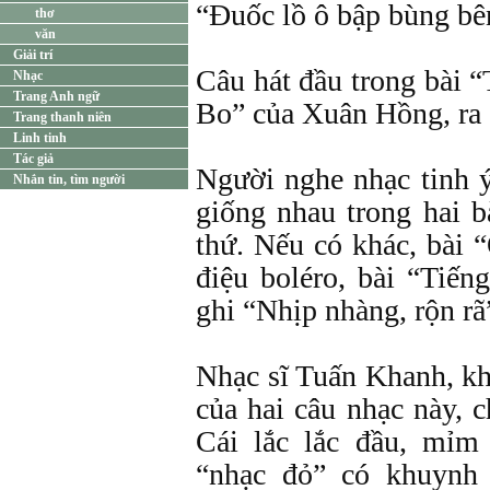
“Đuốc lồ ô bập bùng b
thơ
văn
Giải trí
Câu hát đầu trong bài 
Nhạc
Trang Anh ngữ
Bo” của Xuân Hồng, ra
Trang thanh niên
Linh tinh
Tác giả
Người nghe nhạc tinh ý
Nhắn tin, tìm người
giống nhau trong hai 
thứ. Nếu có khác, bài 
điệu boléro, bài “Tiế
ghi “Nhịp nhàng, rộn rã
Nhạc sĩ Tuấn Khanh, kh
của hai câu nhạc này, c
Cái lắc lắc đầu, mỉm
“nhạc đỏ” có khuynh