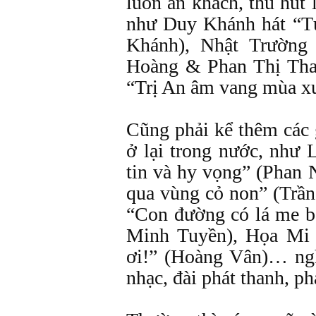
luôn ăn khách, thu hút
như Duy Khánh hát “T
Khánh), Nhật Trường
Hoàng & Phan Thị Tha
“Trị An âm vang mùa x
Cũng phải kể thêm các 
ở lại trong nước, như
tin và hy vọng” (Phan 
qua vùng cỏ non” (Trầ
“Con đường có lá me 
Minh Tuyền), Họa Mi 
ơi!” (Hoàng Vân)… ng
nhạc, đài phát thanh, ph