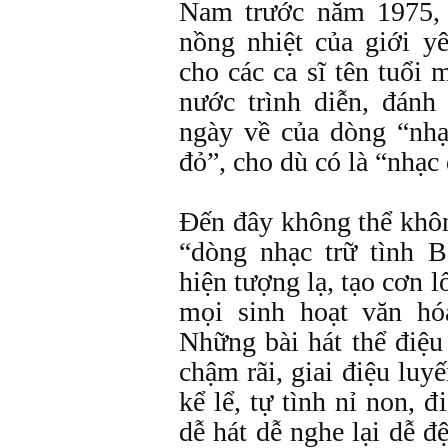
Nam trước năm 1975, 
nồng nhiệt của giới y
cho các ca sĩ tên tuổi
nước trình diễn, đánh
ngày về của dòng “nh
đỏ”, cho dù có là “nhạc 
Đến đây không thể khôn
“dòng nhạc trữ tình B
hiện tượng lạ, tạo cơn l
mọi sinh hoạt văn hó
Những bài hát thể điệu 
chậm rãi, giai điệu luy
kể lể, tự tình nỉ non, đ
dễ hát dễ nghe lại dễ 