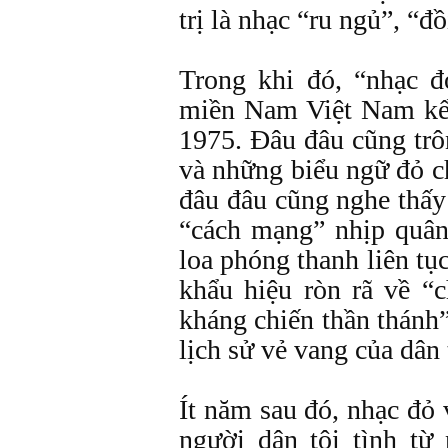
trị là nhạc “ru ngủ”, “đ
Trong khi đó, “nhạc 
miền Nam Việt Nam kể
1975. Đâu đâu cũng tr
và những biểu ngữ đỏ c
đâu đâu cũng nghe thấy
“cách mạng” nhịp quân
loa phóng thanh liên tụ
khẩu hiệu ròn rã về “c
kháng chiến thần thánh”
lịch sử vẻ vang của dâ
Ít năm sau đó, nhạc đỏ v
người dân tội tình từ