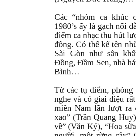
Các “nhóm ca khúc ch
1980’s ấy là gạch nối d
điểm ca nhạc thu hút l
đông. Có thể kể tên nh
Sài Gòn như sân khấ
Đồng, Đầm Sen, nhà há
Bình…
Từ các tụ điểm, phòng 
nghe và có giai điệu rấ
miền Nam lần lượt ra
xao” (Trần Quang Huy)
về” (Văn Ký), “Hoa sữ
người, một rừng cây” 