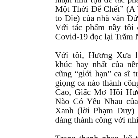
Một Thời Để Chết” (A 
to Die) của nhà văn Đ
Với tác phẩm nầy tôi
Covid-19 đọc lại Trăm
Với tôi, Hương Xưa l
khúc hay nhất của nề
cũng “giới hạn” ca sĩ t
giọng ca nào thành côn
Cao, Giấc Mơ Hồi Hư
Nào Có Yêu Nhau củ
Xanh (lời Phạm Duy)
dàng thành công với nhi