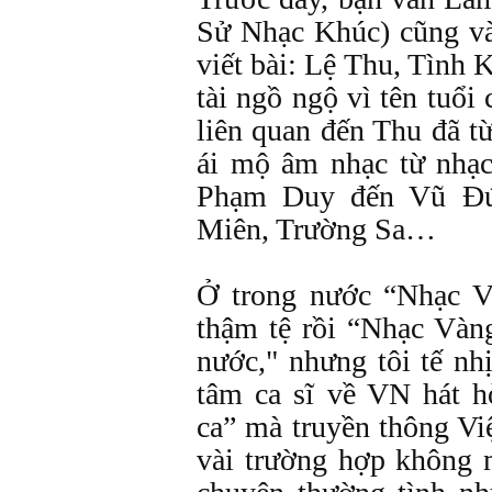
Sử Nhạc Khúc) cũng và
viết bài: Lệ Thu, Tình 
tài ngồ ngộ vì tên tuổi
liên quan đến Thu đã t
ái mộ âm nhạc từ nhạ
Phạm Duy đến Vũ Đứ
Miên, Trường Sa…
Ở trong nước “Nhạc V
thậm tệ rồi “Nhạc Vàn
nước," nhưng tôi tế nh
tâm ca sĩ về VN hát h
ca” mà truyền thông Vi
vài trường hợp không 