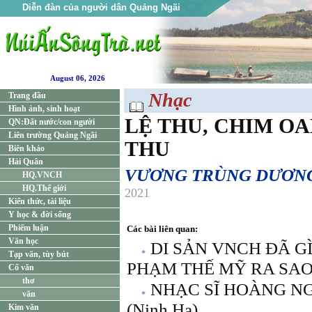
Diễn đàn của người dân Quảng Ngãi
August 06, 2026
Nhạc
Trang đầu
Hình ảnh, sinh hoạt
LỆ THU, CHIM OA
QN:Đất nước/con người
Liên trường Quảng Ngãi
THU
Biên khảo
Hải Quân
VƯƠNG TRÙNG DƯƠN
HQ.VNCH
HQ.Thế giới
2021
Kiến thức, tài liệu
Y học & đời sống
Phiếm luận
Các bài liên quan:
Văn học
DI SẢN VNCH ĐÃ G
Tạp văn, tùy bút
PHẠM THẾ MỸ RA SAO?
Cổ văn
thơ
NHẠC SĨ HOÀNG N
văn
(Ninh Hạ)
Kim văn