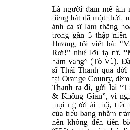
Là người đam mê âm n
tiếng hát đã một thời, 
ảnh ca sĩ làm thăng h
trong gần 3 thập niê
Hương, tôi viết bài 
Rơi!” như lời tạ từ. 
năm vang” (Tô Vũ). Đầ
sĩ Thái Thanh qua đời
tại Orange County, đêm 
Thanh ra đi, gởi lại “
& Không Gian”, vì ngh
mọi người ái mộ, tiếc
của tiểu bang nhằm trán
nên không đến tiễn biệ