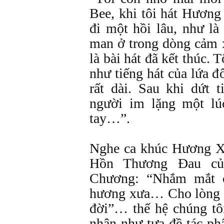
Bee, khi tôi hát Hương
đi một hồi lâu, như l
man ở trong dòng cảm x
là bài hát đã kết thúc. 
như tiếng hát của lứa đ
rất dài. Sau khi dứt t
người im lặng một lú
tay…”.
Nghe ca khúc Hương X
Hồn Thương Đau củ
Chương: “Nhắm mắt c
hương xưa… Cho lòng t
đời”… thế hệ chúng tô
nhận như tựa đề tác 