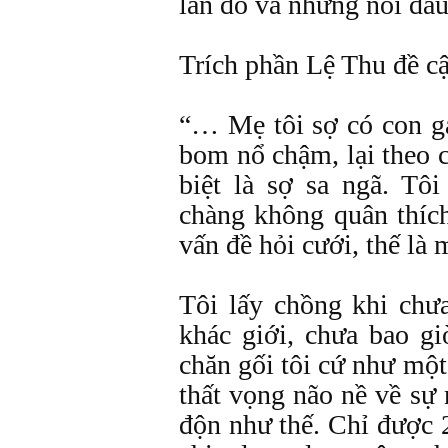
lần đò và những nỗi đau
Trích phần Lệ Thu đề cậ
“… Mẹ tôi sợ có con gá
bom nổ chậm, lại theo c
biệt là sợ sa ngã. Tô
chàng không quân thích
vấn đề hỏi cưới, thế là 
Tôi lấy chồng khi chư
khác giới, chưa bao gi
chăn gối tôi cứ như m
thất vọng não nề về sự
độn như thế. Chỉ được 