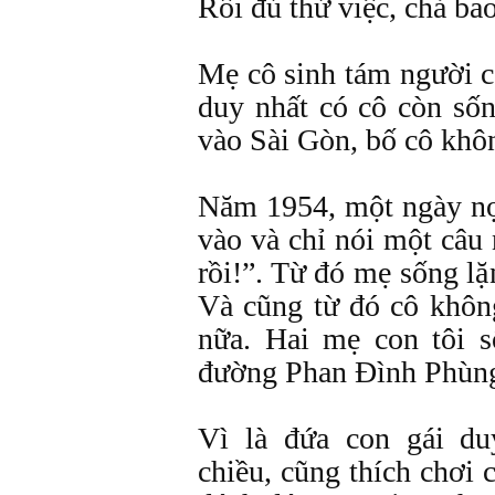
Rồi đủ thứ việc, chả ba
Mẹ cô sinh tám người co
duy nhất có cô còn số
vào Sài Gòn, bố cô không
Năm 1954, một ngày nọ 
vào và chỉ nói một câu
rồi!”. Từ đó mẹ sống lặ
Và cũng từ đó cô không
nữa. Hai mẹ con tôi 
đường Phan Đình Phùn
Vì là đứa con gái d
chiều, cũng thích chơi 