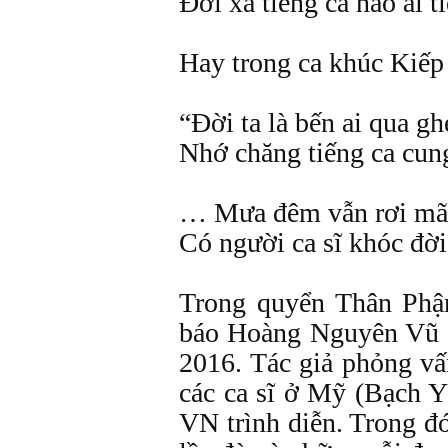
Đời xa tiếng ca nào ai 
Hay trong ca khúc Kiế
“Đời ta là bến ai qua gh
Nhớ chăng tiếng ca cun
… Mưa đêm vẫn rơi mã
Có người ca sĩ khóc đờ
Trong quyển Thân Ph
báo Hoàng Nguyên Vũ 
2016. Tác giả phỏng vấ
các ca sĩ ở Mỹ (Bạch 
VN trình diễn. Trong đó