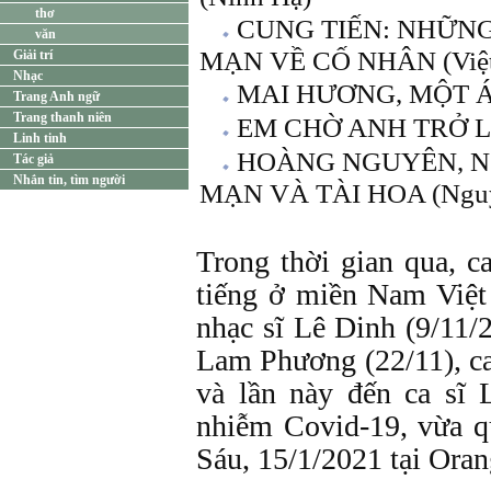
thơ
CUNG TIẾN: NHỮN
văn
MẠN VỀ CỐ NHÂN (Việt
Giải trí
Nhạc
MAI HƯƠNG, MỘT Á
Trang Anh ngữ
Trang thanh niên
EM CHỜ ANH TRỞ LẠ
Linh tinh
HOÀNG NGUYÊN, N
Tác giả
Nhắn tin, tìm người
MẠN VÀ TÀI HOA (Nguy
Trong thời gian qua, c
tiếng ở miền Nam Việt
nhạc sĩ Lê Dinh (9/11/2
Lam Phương (22/11), c
và lần này đến ca sĩ 
nhiễm Covid-19, vừa q
Sáu, 15/1/2021 tại Ora