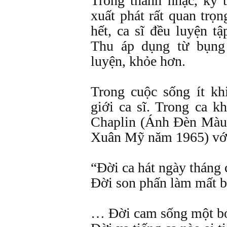
Trong thanh nhạc, kỹ t
xuất phát rất quan trọ
hết, ca sĩ đều luyện t
Thu áp dụng từ bụng
luyện, khỏe hơn.
Trong cuộc sống ít kh
giới ca sĩ. Trong ca k
Chaplin (Ánh Đèn Màu 
Xuân Mỹ năm 1965) với
“Đời ca hát ngày tháng
Đời son phấn làm mất b
… Đời cam sống một bó