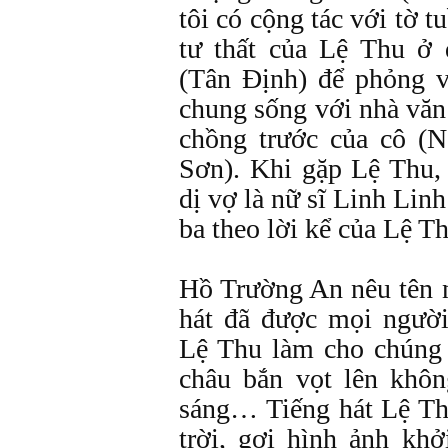
tôi có cộng tác với tờ 
tư thất của Lệ Thu ở
(Tân Định) để phỏng 
chung sống với nhà v
chồng trước của cô (N
Sơn). Khi gặp Lệ Thu
dị vợ là nữ sĩ Linh Li
ba theo lời kể của Lệ T
Hồ Trường An nêu tên 
hát đã được mọi ngườ
Lệ Thu làm cho chúng 
châu bắn vọt lên khôn
sáng… Tiếng hát Lệ Thu
trời, gợi hình ảnh kh