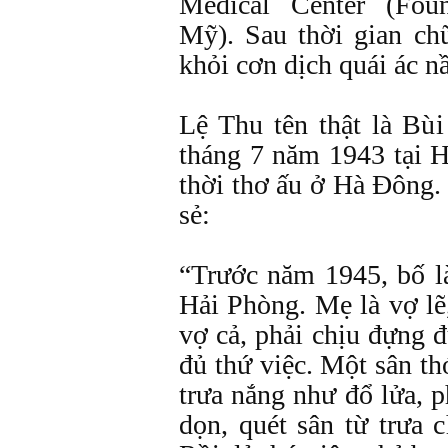
Medical Center (Fount
Mỹ). Sau thời gian ch
khỏi cơn dịch quái ác nầ
Lệ Thu tên thật là Bù
tháng 7 năm 1943 tại H
thời thơ ấu ở Hà Đông.
sẻ:
“Trước năm 1945, bố 
Hải Phòng. Mẹ là vợ lẽ
vợ cả, phải chịu đựng 
đủ thứ việc. Một sân t
trưa nắng như đổ lửa, ph
dọn, quét sân từ trưa 