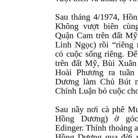
Sau tháng 4/1974, Hồ
Không vượt biên cùn
Quận Cam trên đất Mỹ,
Linh Ngọc) rồi “riêng
có cuộc sống riêng. Để
trên đất Mỹ, Bùi Xuâ
Hoài Phương ra tuần
Dương làm Chủ Bút n
Chính Luận bỏ cuộc chơ
Sau nầy nơi cà phê M
Hồng Dương) ở góc
Edinger. Thỉnh thoảng 
Hồng Dương qua đời n