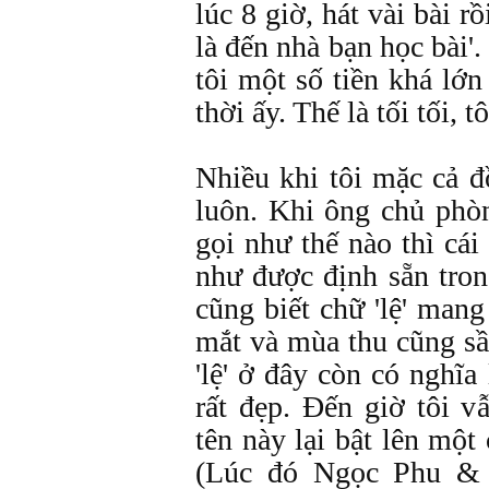
lúc 8 giờ, hát vài bài r
là đến nhà bạn học bài'
tôi một số tiền khá lớn
thời ấy. Thế là tối tối, t
Nhiều khi tôi mặc cả đ
luôn. Khi ông chủ phò
gọi như thế nào thì cái
như được định sẵn tron
cũng biết chữ 'lệ' man
mắt và mùa thu cũng s
'lệ' ở đây còn có nghĩa
rất đẹp. Đến giờ tôi v
tên này lại bật lên một 
(Lúc đó Ngọc Phu &