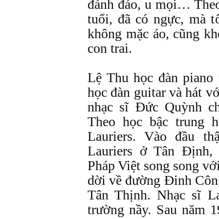
đánh đáo, u mọi… Theo
tuổi, đã có ngực, mà 
không mặc áo, cũng k
con trai.
Lệ Thu học đàn piano 
học đàn guitar và hát v
nhạc sĩ Đức Quỳnh ch
Theo học bậc trung h
Lauriers. Vào đầu th
Lauriers ở Tân Định,
Pháp Việt song song vớ
dời về đường Đinh Công
Tân Thịnh. Nhạc sĩ 
trường nầy. Sau năm 1