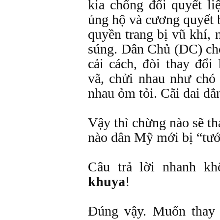
kia chống đối quyết l
ủng hộ và cương quyết 
quyền trang bị vũ khí,
súng. Dân Chủ (DC) chố
cải cách, đòi thay đổi
vã, chửi nhau như chó
nhau ỏm tỏi. Cãi dai dẳn
Vậy thì chừng nào sẽ t
nào dân Mỹ mới bị “tướ
Câu trả lời nhanh k
khuya
!
Đúng vậy. Muốn thay