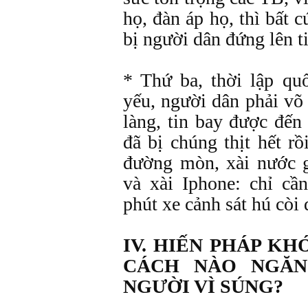
họ, đàn áp họ, thì bất 
bị người dân đứng lên ti
* Thứ ba, thời lập qu
yếu, người dân phải võ
làng, tin bay được đến 
đã bị chúng thịt hết r
đường mòn, xài nước g
và xài Iphone: chỉ cầ
phút xe cảnh sát hú còi
IV. HIẾN PHÁP KH
CÁCH NÀO NGĂN
NGƯỜI VÌ SÚNG?