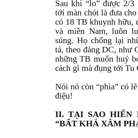
Sau khi “lo” được 2/3
tới màn chót là đưa cho
có 18 TB khuynh hữu, 
và miền Nam, luôn l
súng. Họ chống lại nh
tả, theo đảng DC, như C
những TB muốn huỷ bỏ
cách gì mà đụng tới Tu
Nói nó còn “phia” có l
điệu!
II. TẠI SAO HIẾ
“BẤT KHẢ XÂM PH