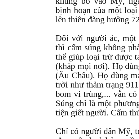
khủng bố vào Mỹ, ng
bịnh hoạn của một loại
lên thiên đàng hưởng 72
Đối với người ác, một
thì cấm súng không phải
thể giúp loại trừ được 
(khắp mọi nơi). Họ dùn
(Âu Châu). Họ dùng m
trời như thảm trạng 91
bom vi trùng,... vẫn có
Súng chỉ là một phương
tiện giết người. Cấm th
Chỉ có người dân Mỹ, t