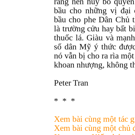
rằng nên huỷ bỏ quyền
bầu cho những vị đại 
bầu cho phe Dân Chủ t
là trường cửu hay bất bi
thuốc lá. Giàu và mạnh
số dân Mỹ ý thức được 
nó vẫn bị cho ra rìa mộ
khoan nhượng, không th
Peter Tran
* * *
Xem bài cùng một tác g
Xem bài cùng một chủ 