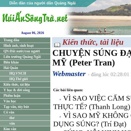
Diễn đàn của người dân Quảng Ngãi
August 06, 2026
Kiến thức, tài liệu
Trang đầu
Hình ảnh, sinh hoạt
CHUYỆN SÚNG ĐẠ
QN:Đất nước/con người
Liên trường Quảng Ngãi
MỸ (Peter Tran)
Biên khảo
Hải Quân
Webmaster
HQ.VNCH
- đăng lúc 02:28:01
HQ.Thế giới
Kiến thức, tài liệu
Các bài liên quan:
Y học & đời sống
Phiếm luận
VÌ SAO VIỆC CẤM 
Văn học
THỰC TẾ? (Thanh Long)
Tạp văn, tùy bút
Cổ văn
VÌ SAO MỸ KHÔNG
thơ
DỤNG SÚNG? (Trí Đạt)
văn
Kim văn