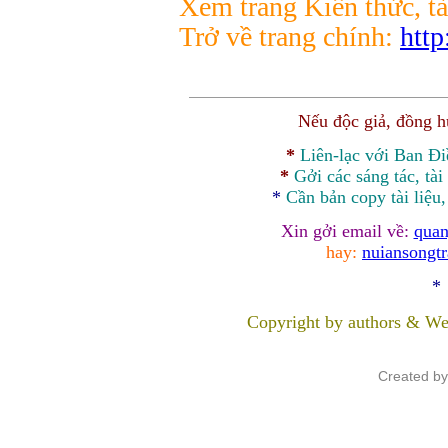
Xem trang Kiến thức, tà
Trở về trang chính:
http
Nếu độc giả, đồng 
*
Liên-lạc với Ban Đ
*
Gởi các sáng tác, tài
*
Cần bản
copy
tài liệu
Xin gởi email về:
quan
hay:
nuiansongt
*
Copyright by authors & We
Created b