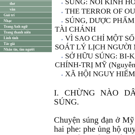
SÚNG: NỖI KINH 
thơ
THE TERROR OF O
văn
Giải trí
SÚNG, DƯỢC PHẨM
Nhạc
Trang Anh ngữ
TÀI CHÁNH
Trang thanh niên
VÌ SAO CHỈ MỘT S
Linh tinh
Tác giả
SOÁT LÝ LỊCH NGƯỜI
Nhắn tin, tìm người
SỞ HỮU SÚNG: BI-
CHÍNH-TRỊ MỸ (Nguyễn 
XÃ HỘI NGUY HIỂM
I. CHỪNG NÀO D
SÚNG.
Chuyện súng đạn ở Mỹ 
hai phe: phe ủng hộ qu