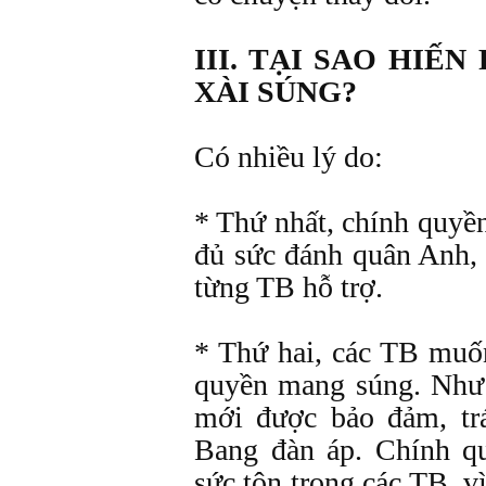
III. TẠI SAO HIẾ
XÀI SÚNG?
Có nhiều lý do:
* Thứ nhất, chính quyề
đủ sức đánh quân Anh,
từng TB hỗ trợ.
* Thứ hai, các TB muố
quyền mang súng. Như 
mới được bảo đảm, trá
Bang đàn áp. Chính q
sức tôn trọng các TB, v