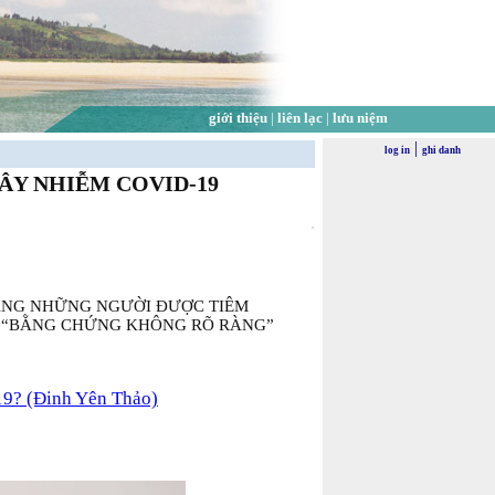
giới thiệu
|
liên lạc
|
lưu niệm
|
log in
ghi danh
ÂY NHIỄM COVID-19
ẰNG NHỮNG NGƯỜI ĐƯỢC TIÊM
 “BẰNG CHỨNG KHÔNG RÕ RÀNG”
? (Đinh Yên Thảo)