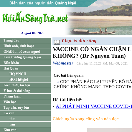
Diễn đàn của người dân Quảng Ngãi
August 06, 2026
Y học & đời sống
Trang đầu
Hình ảnh, sinh hoạt
VACCINE CÓ NGĂN CHẬN L
QN:Đất nước/con người
KHÔNG? (Dr Nguyen Tuan)
Liên trường Quảng Ngãi
Biên khảo
Webmaster
- đăng lúc 11:53:28 PM, Mar 08, 2021
Hải Quân
HQ.VNCH
Các bài liên quan:
HQ.Thế giới
CDC PHẢN BÁC LẠI TUYÊN BỐ R
Kiến thức, tài liệu
CHỦNG KHÔNG MANG THEO COVID:
Y học & đời sống
Phiếm luận
Đề tài liên hệ
:
Văn học
-
AI PHÁT MINH VACCINE COVID-19
Tạp văn, tùy bút
Cổ văn
Chích ngừa xong cũng vẫn nên đọc
thơ
văn
Kim văn