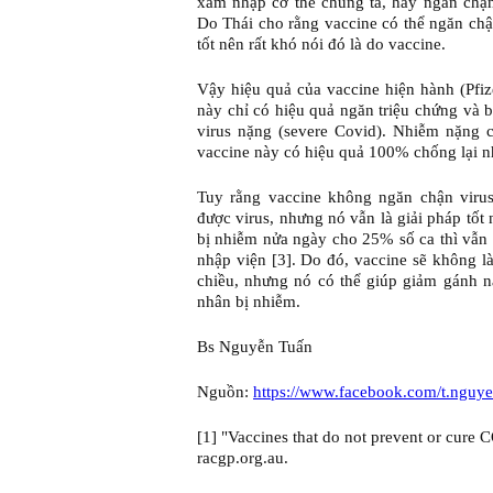
xâm nhập cơ thể chúng ta, hay ngăn chận
Do Thái cho rằng vaccine có thể ngăn chận
tốt nên rất khó nói đó là do vaccine.
Vậy hiệu quả của vaccine hiện hành (Pfiz
này chỉ có hiệu quả ngăn triệu chứng và b
virus nặng (severe Covid). Nhiễm nặng 
vaccine này có hiệu quả 100% chống lại 
Tuy rằng vaccine không ngăn chận viru
được virus, nhưng nó vẫn là giải pháp tốt
bị nhiễm nửa ngày cho 25% số ca thì vẫn 
nhập viện [3]. Do đó, vaccine sẽ không 
chiều, nhưng nó có thể giúp giảm gánh 
nhân bị nhiễm.
Bs Nguyễn Tuấn
Nguồn:
https://www.facebook.com/t.nguy
[1] "Vaccines that do not prevent or cure C
racgp.org.au.