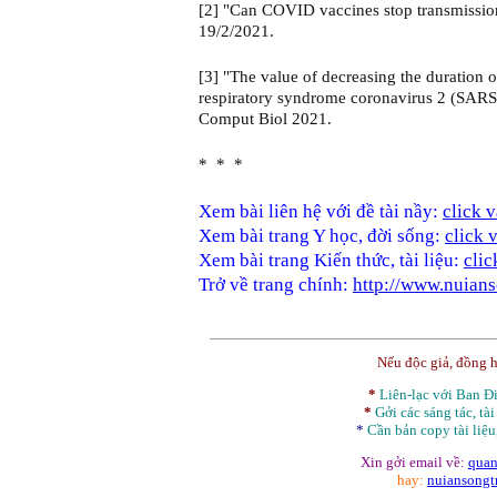
[2] "Can COVID vaccines stop transmission?
19/2/2021.
[3] "The value of decreasing the duration o
respiratory syndrome coronavirus 2 (SARS
Comput Biol 2021.
* * *
Xem bài liên hệ với đề tài nầy:
click 
Xem bài trang Y học, đời sống:
click 
Xem bài trang Kiến thức, tài liệu:
clic
Trở về trang chính:
http://www.nuians
Nếu độc giả, đồng 
*
Liên-lạc với Ban 
*
Gởi các sáng tác, tài
*
Cần bản
copy
tài liệu
Xin gởi email về:
quan
hay:
nuiansong