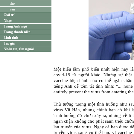
thơ
văn
Giải trí
Nhạc
Trang Anh ngữ
Trang thanh niên
Linh tinh
Tác giả
Nhắn tin, tìm người
Một hiểu lầm phổ biến nhứt hiện nay l
covid-19 từ người khác. Nhưng sự thật
vaccine hiện hành nào có thể ngăn chận 
tiếng Anh để tóm tắt tình hình: "... none
entirely prevent the virus from entering the
Thử tưởng tượng một tình huống như sa
virus Vũ Hán, nhưng chính bạn có khi lạ
Tình huống đó chưa xảy ra, nhưng về lí t
ngăn chận không cho phát sanh triệu chứ
lan truyền của virus. Ngay cả bạn được t
truyền virus sang cơ thể bạn, vì vacci