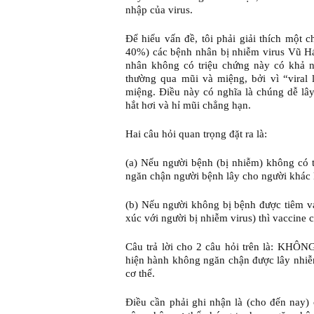
nhập của virus.
Để hiểu vấn đề, tôi phải giải thích một
40%) các bệnh nhân bị nhiễm virus Vũ H
nhân không có triệu chứng này có khả n
thường qua mũi và miệng, bởi vì “viral
miệng. Điều này có nghĩa là chúng dễ lâ
hắt hơi và hỉ mũi chẳng hạn.
Hai câu hỏi quan trọng đặt ra là:
(a) Nếu người bệnh (bị nhiễm) không có t
ngăn chận người bệnh lây cho người khác
(b) Nếu người không bị bệnh được tiêm va
xúc với người bị nhiễm virus) thì vaccine
Câu trả lời cho 2 câu hỏi trên là: KHÔN
hiện hành không ngăn chận được lây nhiễ
cơ thể.
Điều cần phải ghi nhận là (cho đến nay)