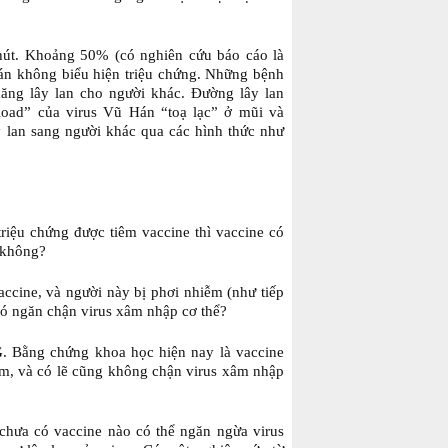
 chút. Khoảng 50% (có nghiên cứu báo cáo là
án không biểu hiện triệu chứng. Những bệnh
ăng lây lan cho người khác. Đường lây lan
 load” của virus Vũ Hán “toạ lạc” ở mũi và
y lan sang người khác qua các hình thức như
riệu chứng được tiêm vaccine thì vaccine có
 không?
ccine, và người này bị phơi nhiễm (như tiếp
 có ngăn chận virus xâm nhập cơ thể?
G. Bằng chứng khoa học hiện nay là vaccine
m, và có lẽ cũng không chận virus xâm nhập
 chưa có vaccine nào có thể ngăn ngừa virus