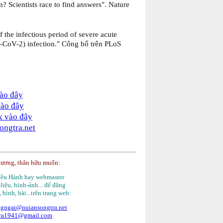
 Scientists race to find answers". Nature
f the infectious period of severe acute
-CoV-2) infection." Công bố trên PLoS
vào đây
vào đây
k vào đây
ongtra.net
hương, thân hữu muốn:
Điều Hành hay webmaster
 liệu, hình-ảnh... để đăng
, hình, bài...trên trang web:
gngai@nuiansongtra.net
tra1941@gmail.com