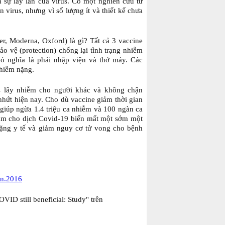
 sự lây lan của virus. Có một nghiên cứu từ
 virus, nhưng vì số lượng ít và thiết kế chưa
er, Moderna, Oxford) là gì? Tất cả 3 vaccine
ảo vệ (protection) chống lại tình trạng nhiễm
có nghĩa là phải nhập viện và thở máy. Các
nhiễm nặng.
s lây nhiễm cho người khác và không chận
 nhứt hiện nay. Cho dù vaccine giảm thời gian
giúp ngừa 1.4 triệu ca nhiễm và 100 ngàn ca
làm cho dịch Covid-19 biến mất một sớm một
nặng y tế và giảm nguy cơ tử vong cho bệnh
en.2016
OVID still beneficial: Study" trên