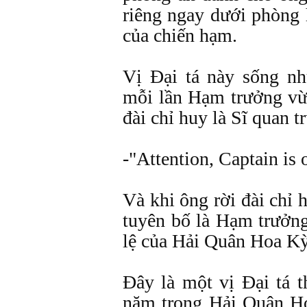
riêng ngay dưới phòng 
của chiến hạm.
Vị Ðại tá này sống n
mỗi lần Hạm trưởng vừ
đài chỉ huy là Sĩ quan t
-"Attention, Captain is 
Và khi ông rời đài chỉ h
tuyên bố là Hạm trưởng
lệ của Hải Quân Hoa Kỳ
Ðây là một vị Ðại tá 
năm trong Hải Quân H