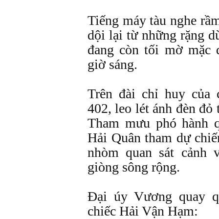
Tiếng máy tàu nghe rầm
dội lại từ những rặng d
đang còn tối mờ mặc 
giờ sáng.
Trên đài chỉ huy củ
402, leo lét ánh đèn đỏ
Tham mưu phó hành q
Hải Quân tham dự chiế
nhòm quan sát cảnh v
giòng sông rộng.
Ðại úy Vương quay q
chiếc Hải Vận Hạm: