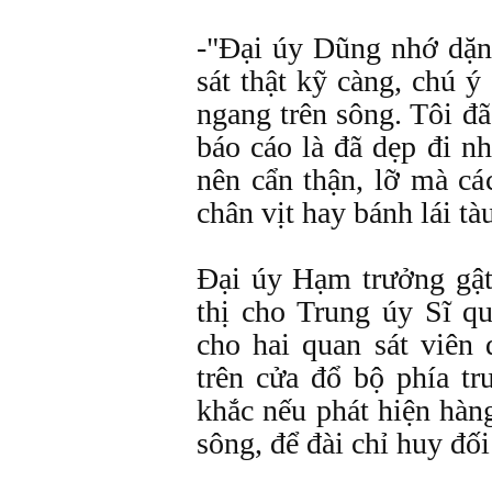
-"Ðại úy Dũng nhớ dặn
sát thật kỹ càng, chú ý
ngang trên sông. Tôi đ
báo cáo là đã dẹp đi n
nên cẩn thận, lỡ mà c
chân vịt hay bánh lái tà
Ðại úy Hạm trưởng gật
thị cho Trung úy Sĩ qu
cho hai quan sát viên
trên cửa đổ bộ phía tr
khắc nếu phát hiện hàn
sông, để đài chỉ huy đối