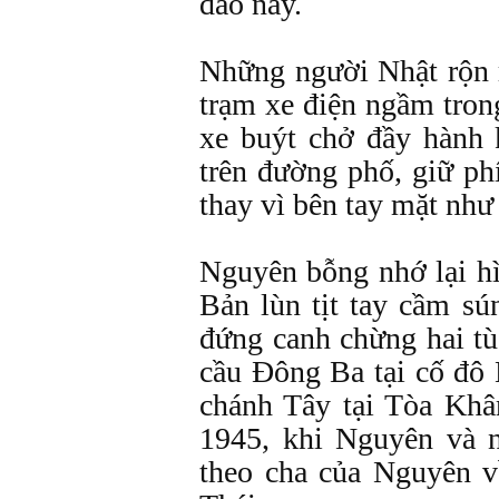
đào này.
Những người Nhật rộn r
trạm xe điện ngầm tron
xe buýt chở đầy hành 
trên đường phố, giữ ph
thay vì bên tay mặt như
Nguyên bỗng nhớ lại hì
Bản lùn tịt tay cầm sú
đứng canh chừng hai t
cầu Ðông Ba tại cố đô
chánh Tây tại Tòa Kh
1945, khi Nguyên và 
theo cha của Nguyên v