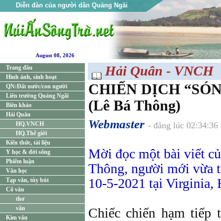
Diễn đàn của người dân Quảng Ngãi
August 08, 2026
Hải Quân - VNCH
Trang đầu
Hình ảnh, sinh hoạt
CHIẾN DỊCH “SÓ
QN:Đất nước/con người
Liên trường Quảng Ngãi
(Lê Bá Thông)
Biên khảo
Hải Quân
Webmaster
HQ.VNCH
- đăng lúc 02:34:3
HQ.Thế giới
Kiến thức, tài liệu
Mời đọc một bài viết c
Y học & đời sống
Phiếm luận
Thông, người mới vừa t
Văn học
10-5-2021 tại Virginia,
Tạp văn, tùy bút
Cổ văn
thơ
văn
Chiếc chiến hạm tiếp t
Kim văn