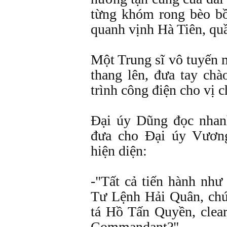
từng khóm rong bèo bồ
quanh vịnh Hà Tiên, qu
Một Trung sĩ vô tuyến 
thang lên, đưa tay ch
trình công điện cho vị 
Ðại úy Dũng đọc nhan
đưa cho Ðại úy Vương
hiện diện:
-"Tất cả tiến hành như
Tư Lệnh Hải Quân, chú
tá Hồ Tấn Quyền, clear
Commandant?"