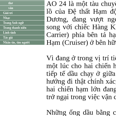
AO 24 là một tàu chuy
thơ
văn
lồ của Ðệ thất Hạm đ
Giải trí
Dương, đang vượt ng
Nhạc
Trang Anh ngữ
song với chiếc Hàng 
Trang thanh niên
Carrier) phía bên tả 
Linh tinh
Tác giả
Hạm (Cruiser) ở bên hữ
Nhắn tin, tìm người
Vì đang ở trong vị trí t
một lúc cho hai chiến 
tiếp tế dầu chạy ở giữa
hướng đi thật chính xác
hai chiến hạm lớn đang
trở ngại trong việc vận 
Những ống dầu bằng c