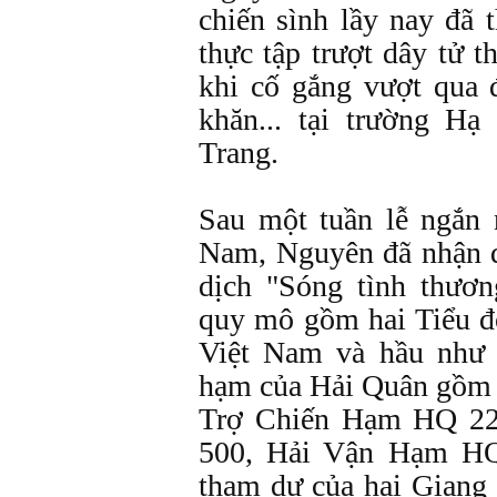
chiến sình lầy nay đã t
thực tập trượt dây tử t
khi cố gắng vượt qua 
khăn... tại trường H
Trang.
Sau một tuần lễ ngắn 
Nam, Nguyên đã nhận 
dịch "Sóng tình thươ
quy mô gồm hai Tiểu đ
Việt Nam và hầu như g
hạm của Hải Quân gồm
Trợ Chiến Hạm HQ 2
500, Hải Vận Hạm HQ
tham dự của hai Giang