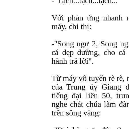
-"Tạch...tạch...tạch..."
Với phản ứng nhanh 
máy, chỉ thị:
-"Song ngư 2, Song ng
cá dẹp dường, cho cá 
hành trả lời".
Từ máy vô tuyến rè rè,
của Trung úy Giang đ
tiếng đại liên 50, tru
nghe chát chúa làm đà
trên sông vắng: