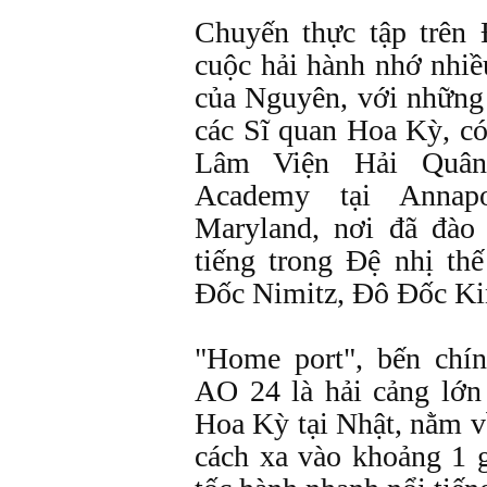
Chuyến thực tập trên
cuộc hải hành nhớ nhiề
của Nguyên, với những 
các Sĩ quan Hoa Kỳ, có
Lâm Viện Hải Quân
Academy tại Annapo
Maryland, nơi đã đào
tiếng trong Ðệ nhị t
Ðốc Nimitz, Ðô Ðốc Kin
"Home port", bến chín
AO 24 là hải cảng lớ
Hoa Kỳ tại Nhật, nằm v
cách xa vào khoảng 1 