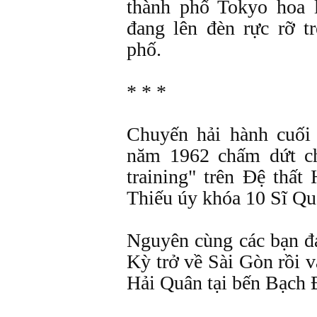
thành phố Tokyo hoa 
đang lên đèn rực rỡ 
phố.
* * *
Chuyến hải hành cuối
năm 1962 chấm dứt ch
training" trên Ðệ thấ
Thiếu úy khóa 10 Sĩ Qu
Nguyên cùng các bạn 
Kỳ trở về Sài Gòn rồi 
Hải Quân tại bến Bạch 