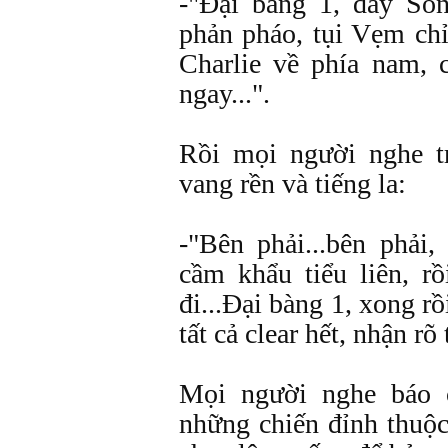
-"Ðại bàng 1, đây So
phản pháo, tụi Vẹm chỉ
Charlie về phía nam, 
ngay...".
Rồi mọi người nghe t
vang rền và tiếng la:
-"Bên phải...bên phải
cầm khẩu tiểu liên, rồi
đi...Ðại bàng 1, xong rồ
tất cả clear hết, nhận rõ 
Mọi người nghe báo 
những chiến đỉnh thuộ