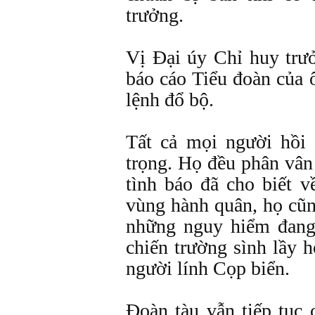
trưởng.
Vị Ðại úy Chỉ huy trư
báo cáo Tiểu đoàn của 
lệnh đổ bộ.
Tất cả mọi người hồi
trọng. Họ đều phân vân 
tình báo đã cho biết v
vùng hành quân, họ cũ
những nguy hiểm đang
chiến trường sình lầy 
người lính Cọp biển.
Ðoàn tàu vẫn tiếp tục 