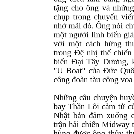
tặng cho ông và nhữn
chụp trong chuyến viế
nhớ mãi đó. Ông nói ch
một người lính biển già
vời một cách hứng thú
trong Ðệ nhị thế chiến 
biển Ðại Tây Dương, 
"U Boat" của Ðức Quố
công đoàn tàu công vo
Những câu chuyện huyề
bay Thần Lôi cảm tử c
Nhật bản đâm xuống 
trận hải chiến Midway 
hùng được ông thủy thủ