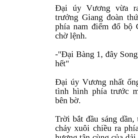
Ðại úy Vương vừa r
trưởng Giang đoàn th
phía nam điểm đổ bộ Ch
chờ lệnh.
-"Ðại Bàng 1, đây Song 
hết"
Ðại úy Vương nhất ốn
tình hình phía trước m
bên bờ.
Trời bắt đầu sáng dần,
chảy xuôi chiều ra ph
hương tận cùng của dải