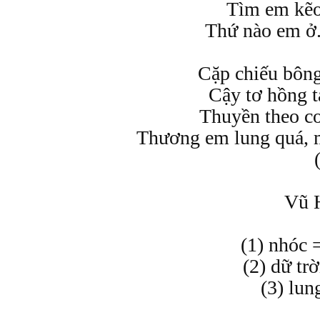
Tìm em kẽo
Thứ nào em ở..
Cặp chiếu bông
Cậy tơ hồng t
Thuyền theo co
Thương em lung quá, m
Vũ 
(1) nhóc 
(2) dữ trờ
(3) lun