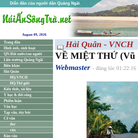
Diễn đàn của người dân Quảng Ngãi
August 09, 2026
Hải Quân - VNCH
Trang đầu
Hình ảnh, sinh hoạt
VỀ MIỆT THỨ (Vũ 
QN:Đất nước/con người
Liên trường Quảng Ngãi
Webmaster
Biên khảo
- đăng lúc 01:22:16
Hải Quân
HQ.VNCH
HQ.Thế giới
Kiến thức, tài liệu
Y học & đời sống
Phiếm luận
Văn học
Tạp văn, tùy bút
Cổ văn
thơ
văn
Kim văn