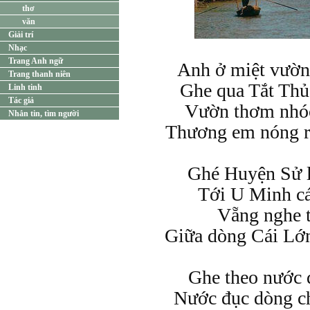
thơ
văn
Giải trí
Nhạc
Trang Anh ngữ
Anh ở miệt vườn
Trang thanh niên
Ghe qua Tắt Thủ
Linh tinh
Tác giả
Vườn thơm nhóc 
Nhắn tin, tìm người
Thương em nóng ru
Ghé Huyện Sử l
Tới U Minh cá 
Vẵng nghe t
Giữa dòng Cái Lớn
Ghe theo nước 
Nước đục dòng ch