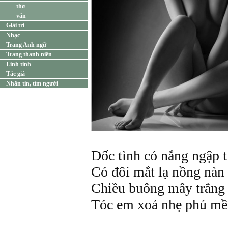
thơ
văn
Giải trí
Nhạc
Trang Anh ngữ
Trang thanh niên
Linh tinh
Tác giả
Nhắn tin, tìm người
Dốc tình có nắng ngập t
Có đôi mắt lạ nồng nàn
Chiều buông mây trắng 
Tóc em xoả nhẹ phủ mề