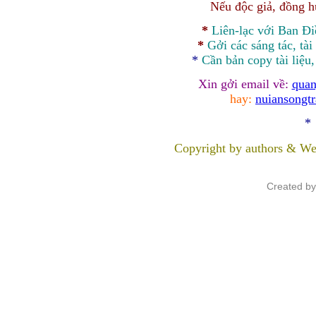
Nếu độc giả, đồng 
*
Liên-lạc với Ban Đ
*
Gởi các sáng tác, tài
*
Cần bản
copy
tài liệu
Xin gởi email về:
quan
hay:
nuiansongt
*
Copyright by authors & We
Created b