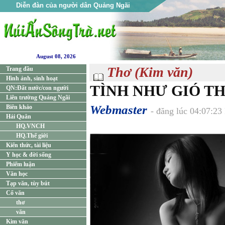
Diễn đàn của người dân Quảng Ngãi
August 08, 2026
Thơ (Kim văn)
Trang đầu
Hình ảnh, sinh hoạt
TÌNH NHƯ GIÓ T
QN:Đất nước/con người
Liên trường Quảng Ngãi
Webmaster
Biên khảo
- đăng lúc 04:07:23
Hải Quân
HQ.VNCH
HQ.Thế giới
Kiến thức, tài liệu
Y học & đời sống
Phiếm luận
Văn học
Tạp văn, tùy bút
Cổ văn
thơ
văn
Kim văn