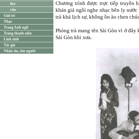
Chương trình được trực tiếp truyền 
thơ
khán giả ngồi nghe nhạc bên ly nước
văn
Giải trí
trà khá lịch sự, không ồn ào chen chú
Nhạc
Trang Anh ngữ
Phòng trà mang tên Sài Gòn vì ở đây 
Trang thanh niên
Sài Gòn khi xưa.
Linh tinh
Tác giả
Nhắn tin, tìm người