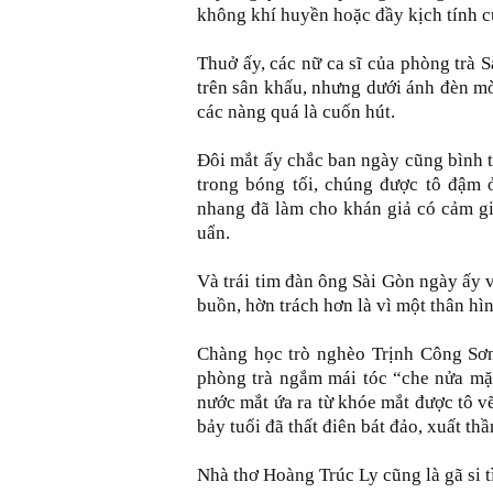
không khí huyền hoặc đầy kịch tính c
Thuở ấy, các nữ ca sĩ của phòng trà 
trên sân khấu, nhưng dưới ánh đèn mờ
các nàng quá là cuốn hút.
Đôi mắt ấy chắc ban ngày cũng bình 
trong bóng tối, chúng được tô đậm 
nhang đã làm cho khán giả có cảm g
uẩn.
Và trái tim đàn ông Sài Gòn ngày ấy 
buồn, hờn trách hơn là vì một thân h
Chàng học trò nghèo Trịnh Công Sơn
phòng trà ngắm mái tóc “che nửa mặ
nước mắt ứa ra từ khóe mắt được tô v
bảy tuổi đã thất điên bát đảo, xuất th
Nhà thơ Hoàng Trúc Ly cũng là gã si t