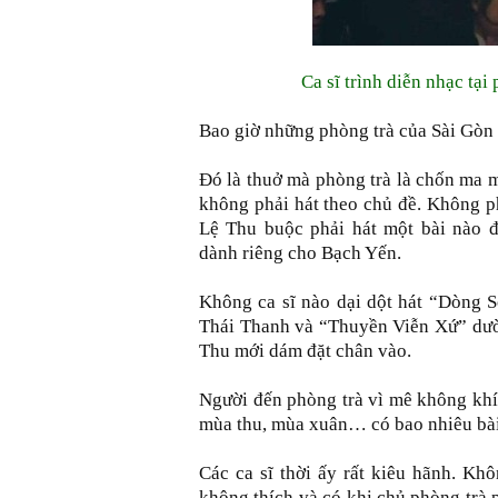
Ca sĩ trình diễn nhạc tạ
Bao giờ những phòng trà của Sài Gòn 
Đó là thuở mà phòng trà là chốn ma m
không phải hát theo chủ đề. Không p
Lệ Thu buộc phải hát một bài nào 
dành riêng cho Bạch Yến.
Không ca sĩ nào dại dột hát “Dòng S
Thái Thanh và “Thuyền Viễn Xứ” dườn
Thu mới dám đặt chân vào.
Người đến phòng trà vì mê không khí
mùa thu, mùa xuân… có bao nhiêu bài
Các ca sĩ thời ấy rất kiêu hãnh. Khô
không thích và có khi chủ phòng trà 