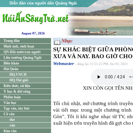
Diễn đàn của người dân Quảng Ngãi
August 07, 2026
Nhạc
Trang đầu
Hình ảnh, sinh hoạt
SỰ KHÁC BIỆT GIỮA PHÒN
QN:Đất nước/con người
XƯA VÀ NAY. BAO GIỜ CH
Liên trường Quảng Ngãi
Biên khảo
Webmaster
- đăng lúc 11:51:22 PM, Oct 01, 2021
Hải Quân
HQ.VNCH
HQ.Thế giới
Kiến thức, tài liệu
XIN CÒN GỌI TÊN NHAU
Y học & đời sống
Phiếm luận
Văn học
Tối chủ nhật, mở chương trình truyền
Tạp văn, tùy bút
vài tiết mục trong một chương trình
Cổ văn
Gòn”. Tôi ít khi nghe nhạc từ TV, n
thơ
xuất hiện trên truyền hình đã gợi cho 
văn
Kim văn