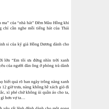
on ma” của “nhà hát” Đêm Màu Hồng khi
g chỉ cần nghe mỗi tiếng hát của Thái
ình si của ký giả Hồng Dương dành cho
ới lớn “Em tôi ưa đứng nhìn trời xanh
 yêu của người đàn ông ở phòng trà dành
.
họ biết quá rõ ban ngày trông nàng xanh
n 12 giờ trưa, nàng không hề xách giỏ đi
ắc, xì phé chứ không ủi quần áo cho ta,
 gì hơn vợ ta…
nh yêu rất lênh đênh dành cho một gọng