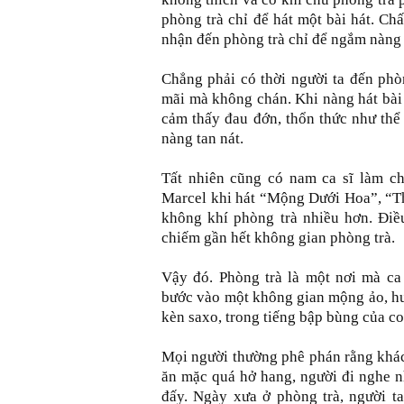
phòng trà chỉ để hát một bài hát. Ch
nhận đến phòng trà chỉ để ngắm nàng 
Chẳng phải có thời người ta đến phò
mãi mà không chán. Khi nàng hát bài 
cảm thấy đau đớn, thổn thức như thể
nàng tan nát.
Tất nhiên cũng có nam ca sĩ làm c
Marcel khi hát “Mộng Dưới Hoa”, “Th
không khí phòng trà nhiều hơn. Điề
chiếm gần hết không gian phòng trà.
Vậy đó. Phòng trà là một nơi mà ca
bước vào một không gian mộng ảo, hư 
kèn saxo, trong tiếng bập bùng của co
Mọi người thường phê phán rằng khác
ăn mặc quá hở hang, người đi nghe nh
đấy. Ngày xưa ở phòng trà, người ta