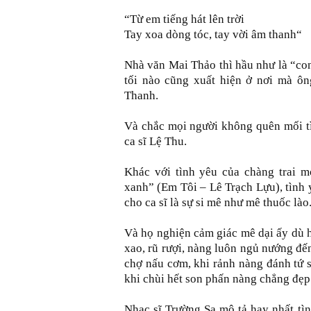
“Từ em tiếng hát lên trời
Tay xoa dòng tóc, tay vời âm thanh“
Nhà văn Mai Thảo thì hầu như là “c
tối nào cũng xuất hiện ở nơi mà ôn
Thanh.
Và chắc mọi người không quên mối t
ca sĩ Lệ Thu.
Khác với tình yêu của chàng trai m
xanh” (Em Tôi – Lê Trạch Lựu), tình
cho ca sĩ là sự si mê như mê thuốc lào
Và họ nghiện cảm giác mê dại ấy dù 
xao, rũ rượi, nàng luôn ngủ nướng đế
chợ nấu cơm, khi rảnh nàng đánh tứ s
khi chùi hết son phấn nàng chẳng đẹp
Nhạc sĩ Trường Sa mô tả hay nhất tì