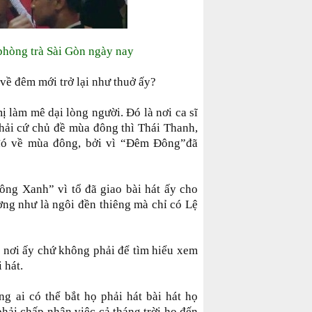
i phòng trà Sài Gòn ngày nay
về đêm mới trở lại như thuở ấy?
ị làm mê dại lòng người. Đó là nơi ca sĩ
hải cứ chủ đề mùa đông thì Thái Thanh,
đó về mùa đông, bởi vì “Đêm Đông”đã
ông Xanh” vì tổ đã giao bài hát ấy cho
g như là ngôi đền thiêng mà chỉ có Lệ
 nơi ấy chứ không phải để tìm hiểu xem
 hát.
ng ai có thể bắt họ phải hát bài hát họ
phải chấp nhận việc cả tháng trời họ đến