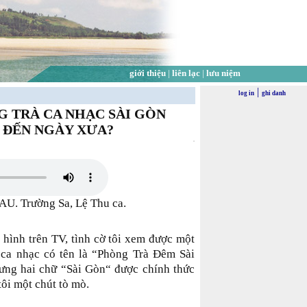
giới thiệu
|
liên lạc
|
lưu niệm
|
log in
ghi danh
G TRÀ CA NHẠC SÀI GÒN
O ĐẾN NGÀY XƯA?
. Trường Sa, Lệ Thu ca.
 hình trên TV, tình cờ tôi xem được một
 ca nhạc có tên là “Phòng Trà Đêm Sài
hưng hai chữ “Sài Gòn“ được chính thức
tôi một chút tò mò.