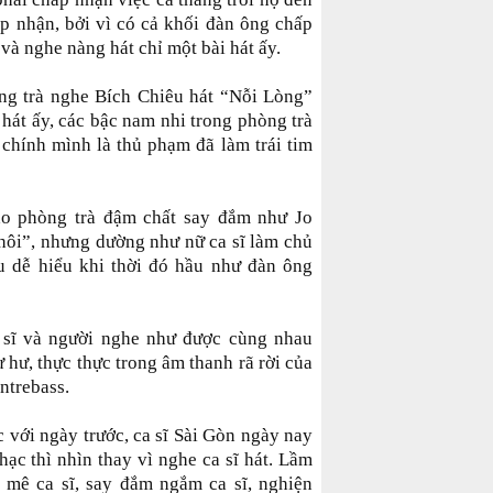
ấp nhận, bởi vì có cả khối đàn ông chấp
và nghe nàng hát chỉ một bài hát ấy.
ng trà nghe Bích Chiêu hát “Nỗi Lòng”
hát ấy, các bậc nam nhi trong phòng trà
 chính mình là thủ phạm đã làm trái tim
ho phòng trà đậm chất say đắm như Jo
ôi”, nhưng dường như nữ ca sĩ làm chủ
u dễ hiểu khi thời đó hầu như đàn ông
 sĩ và người nghe như được cùng nhau
hư, thực thực trong âm thanh rã rời của
ntrebass.
 với ngày trước, ca sĩ Sài Gòn ngày nay
ạc thì nhìn thay vì nghe ca sĩ hát. Lầm
 mê ca sĩ, say đắm ngắm ca sĩ, nghiện