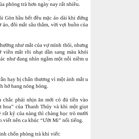
ủa phòng trà hơn ngày nay rất nhiều.
Sài Gòn hầu hết đều mặc áo dài khi đứng
 ảo, đôi mắt sâu thẳm, vời vợi buồn của
thường như mắt của vợ mình thôi, nhưng
ở viền mắt rồi nhạt dần sang màu khói
iác như đang nhìn ngắm một nỗi niềm u
vẫn hay bị chấn thương vì một ánh mắt u
ình hở hang nóng bỏng.
 chắc phải nhịn ăn mới có đủ tiền vào
t hoa” của Thanh Thúy và khi một giọt
ẽ rất kỷ của nàng thì chàng học trò mười
ần viết nên ca khúc “Ướt Mi” nổi tiếng.
ình chốn phòng trà khi viết: