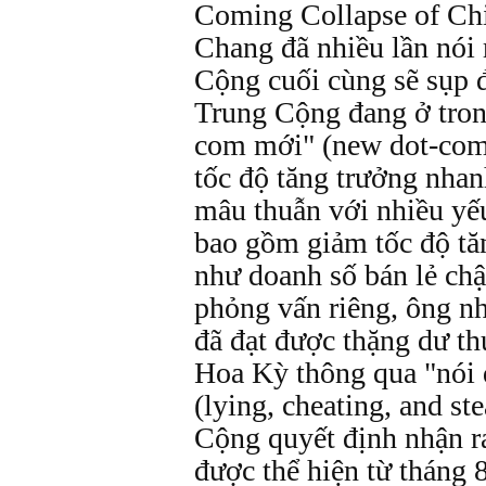
Coming Collapse of Chi
Chang đã nhiều lần nói
Cộng cuối cùng sẽ sụp 
Trung Cộng đang ở tron
com mới" (new dot-com 
tốc độ tăng trưởng nha
mâu thuẫn với nhiều yếu
bao gồm giảm tốc độ tă
như doanh số bán lẻ ch
phỏng vấn riêng, ông n
đã đạt được thặng dư t
Hoa Kỳ thông qua "nói d
(lying, cheating, and st
Cộng quyết định nhận r
được thể hiện từ tháng