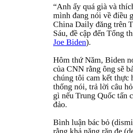
“Anh ấy quá già và thíc
mình đang nói về điều 
China Daily đăng trên T
Sáu, đề cập đến Tổng th
Joe Biden
).
Hôm thứ Năm, Biden nó
của CNN rằng ông sẽ b
chúng tôi cam kết thực 
thống nói, trả lời câu h
gì nếu Trung Quốc tấn 
đảo.
Bình luận bác bỏ (dismi
rằng khả năng răn đe (d