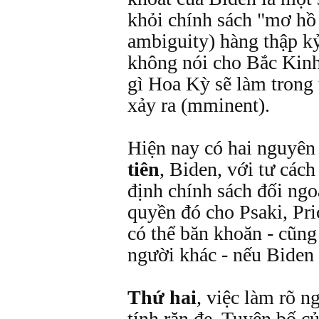
khỏi chính sách "mơ hồ 
ambiguity) hàng thập k
không nói cho Bắc Kinh
gì Hoa Kỳ sẽ làm trong
xảy ra (mminent).
Hiện nay có hai nguyên
tiên
, Biden, với tư cách
định chính sách đối ngo
quyền đó cho Psaki, Pri
có thể băn khoăn - cũn
người khác - nếu Biden
Thứ hai
, việc làm rõ n
tính răn đe. Tuyên bố củ