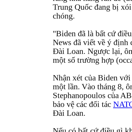
Trung Quốc đang bị xói
chóng.
"Biden đã là bất cứ điề
News đã viết về ý định 
Đài Loan. Ngược lại, ông
một số trường hợp (occa
Nhận xét của Biden với
một lần. Vào tháng 8, ô
Stephanopoulos của AB
bảo vệ các đối tác
NAT
Đài Loan.
Nếu có bất cứ điều gì kh