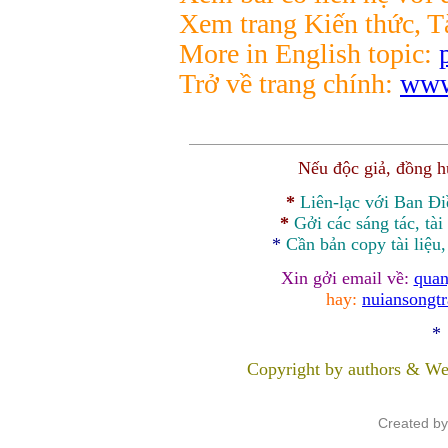
Xem trang Kiến thức, Tà
More in English topic:
Trở về trang chính:
www
Nếu độc giả, đồng 
*
Liên-lạc với Ban Đ
*
Gởi các sáng tác, tài
*
Cần bản
copy
tài liệu
Xin gởi email về:
quan
hay:
nuiansongt
*
Copyright by authors & We
Created b