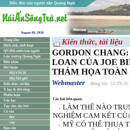
Diễn đàn của người dân Quảng Ngãi
August 09, 2026
Kiến thức, tài liệu
Trang đầu
Hình ảnh, sinh hoạt
GORDON CHANG: 
QN:Đất nước/con người
Liên trường Quảng Ngãi
LOAN CỦA JOE B
Biên khảo
Hải Quân
THẢM HỌA TOÀN 
HQ.VNCH
HQ.Thế giới
Webmaster
- đăng lúc 12:29:31
Kiến thức, tài liệu
Y học & đời sống
Phiếm luận
Các bài liên quan:
Văn học
LÀM THẾ NÀO TRU
Tạp văn, tùy bút
Cổ văn
NGHIỆM CAM KẾT CỦA
thơ
MỸ CÓ THỂ THUA 
văn
Kim văn