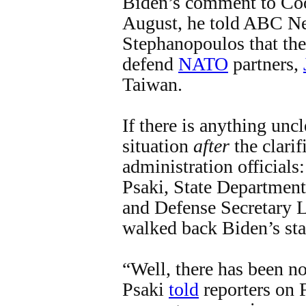
Biden’s comment to Coo
August, he told ABC N
Stephanopoulos that th
defend
NATO
partners,
Taiwan.
If there is anything uncle
situation
after
the clari
administration officials
Psaki, State Departmen
and Defense Secretary L
walked back Biden’s st
“Well, there has been no
Psaki
told
reporters on 