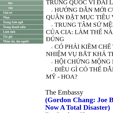
TRUNG QUỐC VÌ ĐÀI 
thơ
văn
HƯỚNG DẪN MỚI C
Giải trí
QUÂN ĐẶT MỤC TIÊU
Nhạc
Trang Anh ngữ
TRUNG TÂM SỨ MỆ
Trang thanh niên
CỦA CIA: LÀM THẾ NÀ
Linh tinh
Tác giả
ĐÚNG
Nhắn tin, tìm người
CÓ PHẢI KIỀM CHẾ
NHIỆM VỤ BẤT KHẢ TH
HỘI CHỨNG MỘNG 
ĐIỀU GÌ CÓ THỂ D
MỸ - HOA?
The Embassy
(Gordon Chang: Joe Bi
Now A Total Disaster)