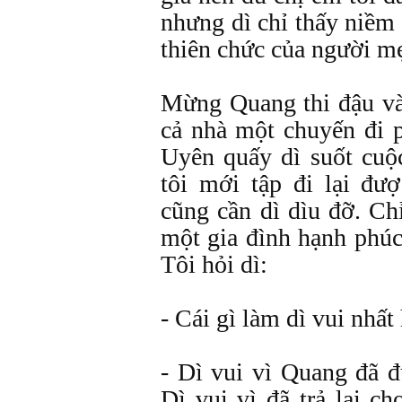
nhưng dì chỉ thấy niềm
thiên chức của người m
Mừng Quang thi đậu và
cả nhà một chuyến đi p
Uyên quấy dì suốt cuộc
tôi mới tập đi lại đượ
cũng cần dì dìu đỡ. Ch
một gia đình hạnh phúc
Tôi hỏi dì:
- Cái gì làm dì vui nhấ
- Dì vui vì Quang đã đủ
Dì vui vì đã trả lại 