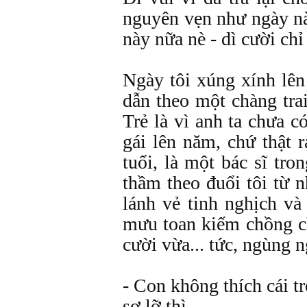
nguyên vẹn như ngày nà
này nữa nè - dì cười ch
Ngày tôi xúng xính lên
dẫn theo một chàng trai
Trẻ là vì anh ta chưa c
gái lên năm, chứ thật 
tuổi, là một bác sĩ tro
thầm theo đuổi tôi từ 
lánh vẻ tinh nghịch v
mưu toan kiếm chồng c
cười vừa... tức, ngùng 
- Con không thích cái t
sợ lỡ thì...