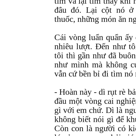
tìm và lại tìm thấy khi
đâu đó. Lại cột nó ở
thuốc, những món ăn 
Cái vòng luẩn quẩn ấy 
nhiêu lượt. Đến như tô
tôi thì gần như đã buôn
như mình mà không cứ
vẫn cứ bền bỉ đi tìm nó
- Hoàn này - dì rụt rè b
đầu một vòng cai nghiệ
gì với em chứ. Dì là ng
không biết nói gì để k
Còn con là người có kiế