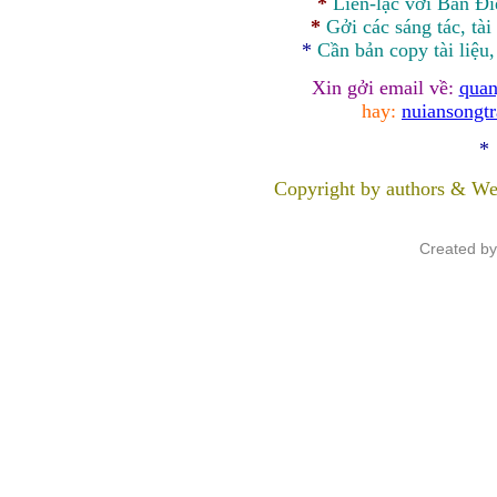
*
Liên-lạc với Ban Đ
*
Gởi các sáng tác, tài
*
Cần bản
copy
tài liệu
Xin gởi email về:
quan
hay:
nuiansongt
*
Copyright by authors & We
Created b