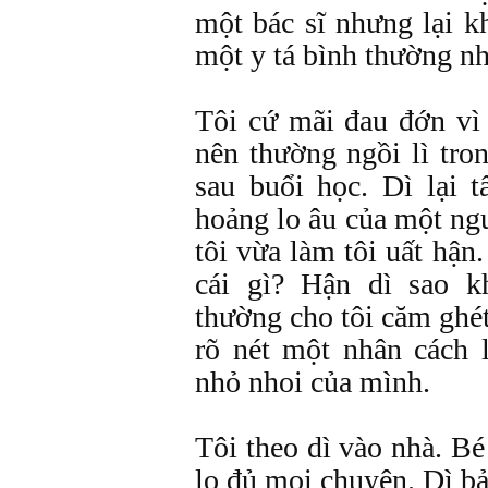
một bác sĩ nhưng lại k
một y tá bình thường nh
Tôi cứ mãi đau đớn vì
nên thường ngồi lì tro
sau buổi học. Dì lại t
hoảng lo âu của một ng
tôi vừa làm tôi uất hận
cái gì? Hận dì sao 
thường cho tôi căm ghé
rõ nét một nhân cách 
nhỏ nhoi của mình.
Tôi theo dì vào nhà. Bé
lo đủ mọi chuyện. Dì bả