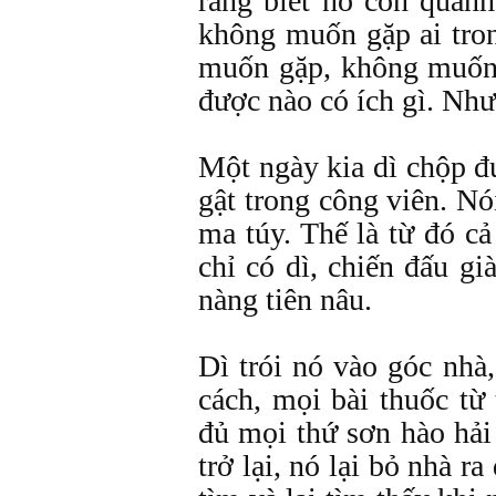
ràng biết nó còn quan
không muốn gặp ai tro
muốn gặp, không muốn 
được nào có ích gì. Như
Một ngày kia dì chộp đ
gật trong công viên. Nó
ma túy. Thế là từ đó cả
chỉ có dì, chiến đấu gi
nàng tiên nâu.
Dì trói nó vào góc nh
cách, mọi bài thuốc từ 
đủ mọi thứ sơn hào hải
trở lại, nó lại bỏ nhà ra