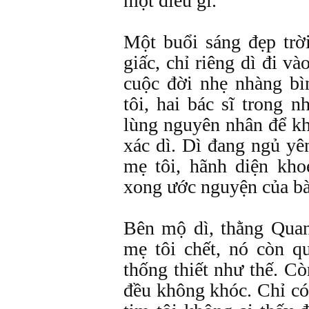
một điều gì.
Một buổi sáng đẹp trờ
giấc, chỉ riêng dì đi và
cuộc đời nhẹ nhàng bì
tôi, hai bác sĩ trong 
lùng nguyên nhân để kh
xác dì. Dì đang ngủ yê
mẹ tôi, hãnh diện kho
xong ước nguyện của bà
Bên mộ dì, thằng Qua
mẹ tôi chết, nó còn q
thống thiết như thế. Cò
đều không khóc. Chỉ có