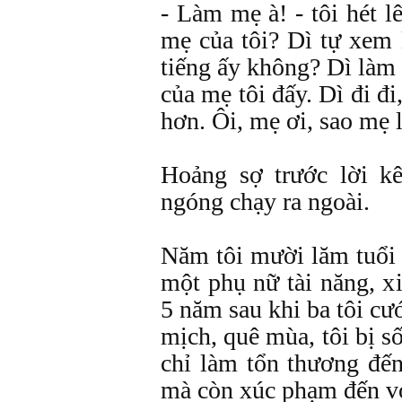
- Làm mẹ à! - tôi hét l
mẹ của tôi? Dì tự xem 
tiếng ấy không? Dì làm
của mẹ tôi đấy. Dì đi đi
hơn. Ôi, mẹ ơi, sao mẹ l
Hoảng sợ trước lời kê
ngóng chạy ra ngoài.
Năm tôi mười lăm tuổi 
một phụ nữ tài năng, x
5 năm sau khi ba tôi cướ
mịch, quê mùa, tôi bị s
chỉ làm tổn thương đến
mà còn xúc phạm đến vo