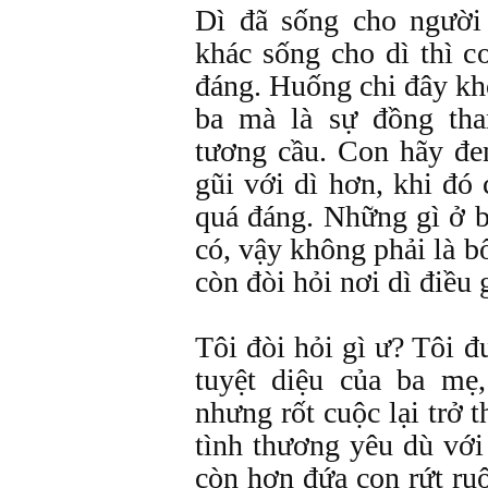
Dì đã sống cho người
khác sống cho dì thì c
đáng. Huống chi đây khô
ba mà là sự đồng th
tương cầu. Con hãy đ
gũi với dì hơn, khi đó
quá đáng. Những gì ở b
có, vậy không phải là 
còn đòi hỏi nơi dì điều 
Tôi đòi hỏi gì ư? Tôi đ
tuyệt diệu của ba mẹ,
nhưng rốt cuộc lại trở
tình thương yêu dù vớ
còn hơn đứa con rứt ruộ