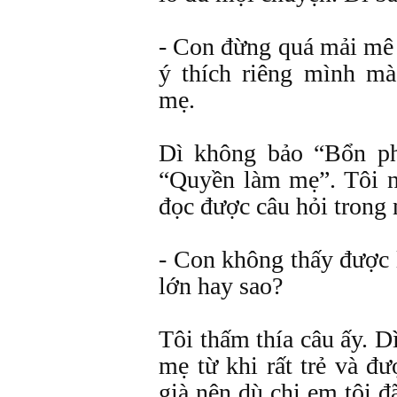
- Con đừng quá mải mê 
ý thích riêng mình m
mẹ.
Dì không bảo “Bổn p
“Quyền làm mẹ”. Tôi n
đọc được câu hỏi trong 
- Con không thấy được
lớn hay sao?
Tôi thấm thía câu ấy. D
mẹ từ khi rất trẻ và đư
già nên dù chị em tôi đã