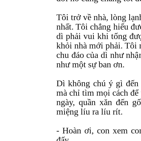
Tôi trở về nhà, lòng lạn
nhất. Tôi chẳng hiểu đư
dì phải vui khi tống đư
khỏi nhà mới phải. Tôi
chu đáo của dì như nhậ
như một sự ban ơn.
Dì không chú ý gì đến 
mà chỉ tìm mọi cách để 
ngày, quần xăn đến gối
miệng líu ra líu rít.
- Hoàn ơi, con xem con
đấy.