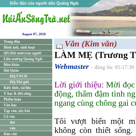
Diễn đàn của người dân Quảng Ngãi
August 07, 2026
Văn (Kim văn)
Trang đầu
Hình ảnh, sinh hoạt
LÀM MẸ (Trương Th
QN:Đất nước/con người
Liên trường Quảng Ngãi
Webmaster
Biên khảo
- đăng lúc 05:17:3
Hải Quân
HQ.VNCH
HQ.Thế giới
Lời giới thiệu:
Mời đọc
Kiến thức, tài liệu
động, thấm đậm tình ng
Y học & đời sống
Phiếm luận
ngang cùng chông gai c
Văn học
Tạp văn, tùy bút
Cổ văn
Tôi vượt biển một m
thơ
không còn thiết sống.
văn
Kim văn