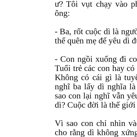
ư? Tôi vụt chạy vào p
ông:
- Ba, rốt cuộc dì là ng
thể quên mẹ để yêu dì 
- Con ngồi xuống đi co
Tuổi trẻ các con hay có
Không có cái gì là tuyệ
nghĩ ba lấy dì nghĩa l
sao con lại nghĩ vẫn yê
dì? Cuộc đời là thế giớ
Vì sao con chỉ nhìn v
cho rằng dì không xứn