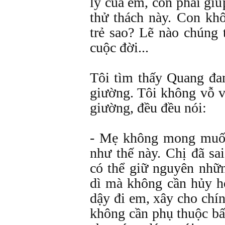
lý của em, con phải gi
thử thách này. Con kh
trẻ sao? Lẽ nào chúng 
cuộc đời...
Tôi tìm thấy Quang đa
giường. Tôi không vỗ 
giường, đều đều nói:
- Mẹ không mong muốn
như thế này. Chị đã sa
có thể giữ nguyên nhữ
dì mà không cần hủy h
dậy đi em, xây cho chí
không cần phụ thuộc bấ