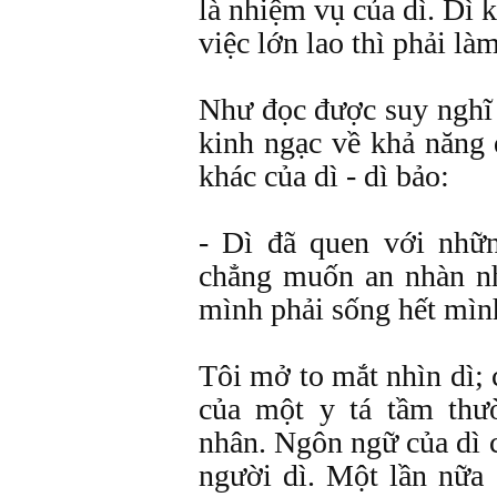
là nhiệm vụ của dì. Dì 
việc lớn lao thì phải là
Như đọc được suy nghĩ c
kinh ngạc về khả năng
khác của dì - dì bảo:
- Dì đã quen với nhữn
chẳng muốn an nhàn n
mình phải sống hết mìn
Tôi mở to mắt nhìn dì; 
của một y tá tầm thư
nhân. Ngôn ngữ của dì 
người dì. Một lần nữa 