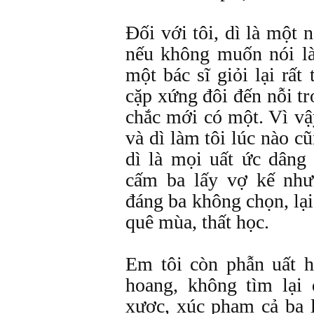
Đối với tôi, dì là một 
nếu không muốn nói là
một bác sĩ giỏi lại rất
cặp xứng đôi đến nỗi tr
chắc mới có một. Vì vậ
và dì làm tôi lúc nào c
dì là mọi uất ức dâng 
cấm ba lấy vợ kế như
đáng ba không chọn, lại
quê mùa, thất học.
Em tôi còn phẫn uất h
hoang, không tìm lại
xược, xúc phạm cả ba l