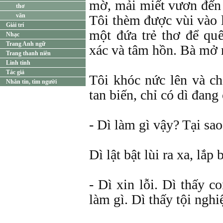
mờ, mải miết vươn đến 
thơ
văn
Tôi thèm được vùi vào 
Giải trí
một đứa trẻ thơ để qu
Nhạc
Trang Anh ngữ
xác và tâm hồn. Bà mở r
Trang thanh niên
Linh tinh
Tác giả
Tôi khóc nức lên và ch
Nhắn tin, tìm người
tan biến, chỉ có dì đang
- Dì làm gì vậy? Tại sa
Dì lật bật lùi ra xa, lắp 
- Dì xin lỗi. Dì thấy 
làm gì. Dì thấy tội nghi