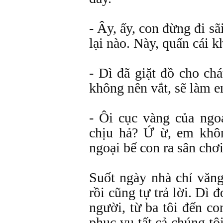
- Ây, ấy, con đừng đi s
lại nào. Này, quấn cái k
- Dì đã giặt đồ cho ch
không nên vắt, sẽ làm 
- Ôi cục vàng của ngoạ
chịu hả? Ứ ừ, em khô
ngoại bế con ra sân chơ
Suốt ngày nhà chỉ văng
rồi cũng tự trả lời. Dì 
người, từ ba tôi đến co
phục vụ tất cả chúng tô