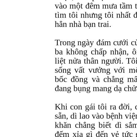
vào một đêm mưa tầm tã
tìm tôi nhưng tôi nhất 
hẳn nhà bạn trai.
Trong ngày đám cưới củ
ba không chấp nhận, ô
liệt nửa thân người. Tô
sống vất vưởng với m
bốc đồng và chẳng mấ
đang bụng mang dạ chử
Khi con gái tôi ra đời,
sẵn, dì lao vào bệnh việ
khăn chẳng biết dì sắ
đếm xỉa gì đến vẻ tức 