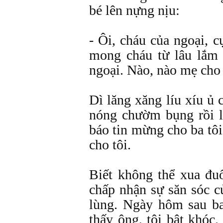
bé lên nựng nịu:
- Ôi, cháu của ngoại, 
mong cháu từ lâu lắm 
ngoại. Nào, nào mẹ cho
Dì lăng xăng líu xíu ủ 
nóng chườm bụng rồi l
báo tin mừng cho ba tô
cho tôi.
Biết không thể xua đuổ
chấp nhận sự săn sóc c
lùng. Ngày hôm sau ba
thấy ông, tôi bật khóc