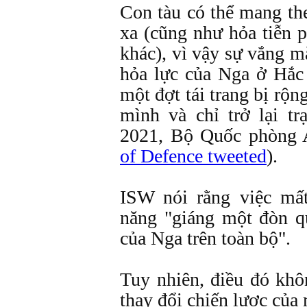
Con tàu có thể mang the
xa (cũng như hỏa tiễn 
khác), vì vậy sự vắng m
hỏa lực của Nga ở Hắc 
một đợt tái trang bị rộn
mình và chỉ trở lại t
2021, Bộ Quốc phòng A
of Defence tweeted
).
ISW nói rằng việc mấ
năng "giáng một đòn q
của Nga trên toàn bộ".
Tuy nhiên, điều đó khô
thay đổi chiến lược của 