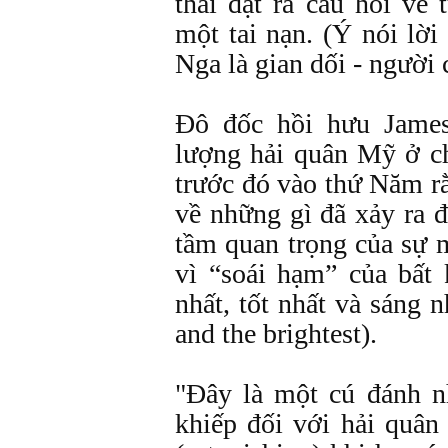
thái đặt ra câu hỏi về
một tai nạn. (Ý nói lời
Nga là gian dối - người 
Đô đốc hồi hưu James
lượng hải quân Mỹ ở ch
trước đó vào thứ Năm rằ
về những gì đã xảy ra đ
tầm quan trọng của sự mấ
vì “soái hạm” của bất 
nhất, tốt nhất và sáng n
and the brightest).
"Đây là một cú đánh n
khiếp đối với hải quân