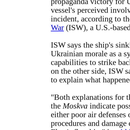
propaganda victory for U
vessel's perceived invol
incident, according to t
War
(ISW), a U.S.-based
ISW says the ship's sink
Ukrainian morale as a s
capabilities to strike ba
on the other side, ISW s
to explain what happene
"Both explanations for t
the
Moskva
indicate pos
either poor air defenses 
procedures and damage c