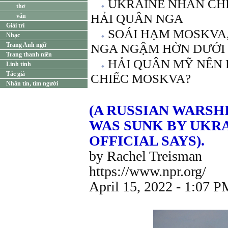
UKRAINE NHẤN CHÌ
thơ
HẢI QUÂN NGA
văn
Giải trí
SOÁI HẠM MOSKVA,
Nhạc
Trang Anh ngữ
NGA NGẬM HỜN DƯỚI 
Trang thanh niên
HẢI QUÂN MỸ NÊN 
Linh tinh
Tác giả
CHIẾC MOSKVA?
Nhắn tin, tìm người
(A RUSSIAN WARSH
WAS SUNK BY UKRAI
OFFICIAL SAYS).
by Rachel Treisman
https://www.npr.org/
April 15, 2022 - 1:07 