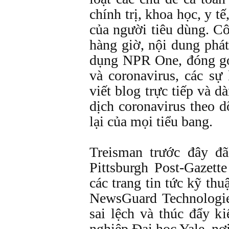
chính trị, khoa học, y t
của người tiêu dùng. Cô
hàng giờ, nội dung phá
dụng NPR One, đóng gó
và coronavirus, các s
viết blog trực tiếp và d
dịch coronavirus theo d
lại của mọi tiểu bang.
Treisman trước đây đã
Pittsburgh Post-Gazett
các trang tin tức kỹ thu
NewsGuard Technologie
sai lệch và thúc đẩy ki
nghiệp Đại học Yale, nơ