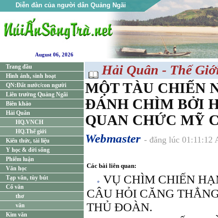
Diễn đàn của người dân Quảng Ngãi
August 06, 2026
Hải Quân - Thế Giớ
Trang đầu
Hình ảnh, sinh hoạt
MỘT TÀU CHIẾN N
QN:Đất nước/con người
Liên trường Quảng Ngãi
ĐÁNH CHÌM BỞI H
Biên khảo
Hải Quân
QUAN CHỨC MỸ C
HQ.VNCH
HQ.Thế giới
Webmaster
- đăng lúc 01:11:12
Kiến thức, tài liệu
Y học & đời sống
Phiếm luận
Các bài liên quan:
Văn học
VỤ CHÌM CHIẾN H
Tạp văn, tùy bút
Cổ văn
CÂU HỎI CĂNG THẲNG
thơ
THỦ ĐOÀN.
văn
Kim văn