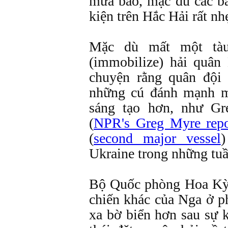
mưa bão, mặc dù các báo
kiện trên Hắc Hải rất nh
Mặc dù mất một tàu
(immobilize) hải quân
chuyện rằng quân đội 
những cú đánh mạnh m
sáng tạo hơn, như G
(
NPR's Greg Myre repo
(
second major vessel
Ukraine trong những tuầ
Bộ Quốc phòng Hoa Kỳ t
chiến khác của Nga ở p
xa bờ biển hơn sau sự