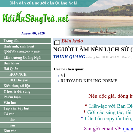
Diễn đàn của người dân Quảng Ngãi
August 06, 2026
Biên khảo
Trang đầu
Hình ảnh, sinh hoạt
NGƯỜI LÀM NÊN LỊCH SỬ (Ph
QN:Đất nước/con người
THINH QUANG
Liên trường Quảng Ngãi
- đăng lúc 10:10:49 AM, Mar 23,
Biên khảo
Hải Quân
Các bài liên quan:
HQ.VNCH
VÍ
HQ.Thế giới
RUDYARD KIPLING POEME
Kiến thức, tài liệu
Y học & đời sống
Nếu độc giả, đồng 
Phiếm luận
Văn học
*
Liên-lạc với Ban Đ
Tạp văn, tùy bút
*
Gởi các sáng tác, tài
Cổ văn
*
Cần bản
copy
tài liệu
thơ
văn
Xin gởi email về:
quan
Kim văn