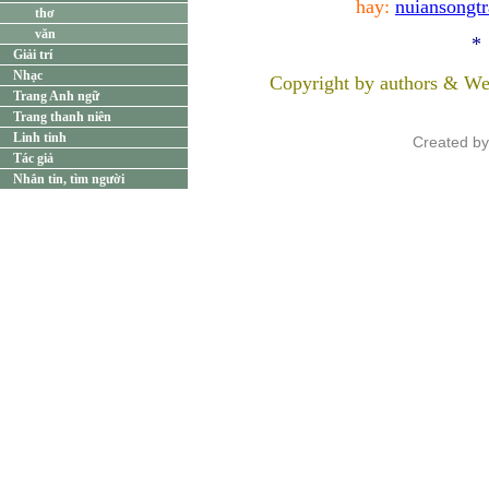
hay:
nuiansongt
thơ
văn
*
Giải trí
Nhạc
Copyright by authors & We
Trang Anh ngữ
Trang thanh niên
Linh tinh
Created b
Tác giả
Nhắn tin, tìm người