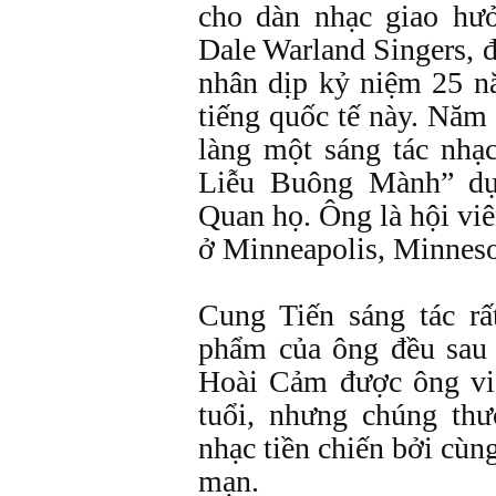
cho dàn nhạc giao hư
Dale Warland Singers, 
nhân dịp kỷ niệm 25 n
tiếng quốc tế này. Năm
làng một sáng tác nh
Liễu Buông Mành” dự
Quan họ. Ông là hội viê
ở Minneapolis, Minneso
Cung Tiến sáng tác rấ
phẩm của ông đều sau 
Hoài Cảm được ông vi
tuổi, nhưng chúng th
nhạc tiền chiến bởi cùn
mạn.