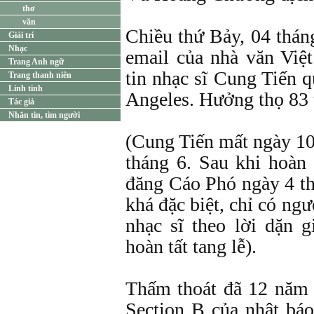
thơ
văn
Chiều thứ Bảy, 04 thá
Giải trí
Nhạc
email của nhà văn Việ
Trang Anh ngữ
tin nhạc sĩ Cung Tiến q
Trang thanh niên
Linh tinh
Angeles. Hưởng thọ 83 
Tác giả
Nhắn tin, tìm người
(Cung Tiến mất ngày 10
tháng 6. Sau khi hoàn 
đăng Cáo Phó ngày 4 th
khá đặc biệt, chỉ có ngư
nhạc sĩ theo lời dặn 
hoàn tất tang lễ).
Thấm thoát đã 12 năm q
Section B của nhật bá