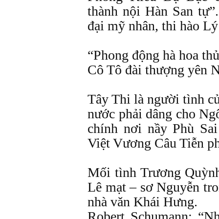
thành nội Hàn San tự”.
đại mỹ nhân, thi hào Lý
“Phong động hà hoa th
Cô Tô đài thượng yên 
Tây Thi là người tình 
nước phải dâng cho Ngô
chính nơi nầy Phù Sa
Việt Vương Câu Tiễn ph
Mối tình Trương Quỳn
Lê mạt – sơ Nguyễn tro
nhà văn Khái Hưng.
Robert Schumann: “N