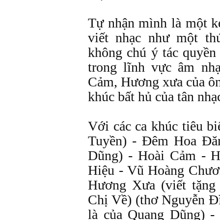
Tự nhận mình là một k
viết nhạc như một th
không chú ý tác quyền 
trong lĩnh vực âm nh
Cảm, Hương xưa của ôn
khúc bất hủ của tân nhạ
Với các ca khúc tiêu 
Tuyền) - Đêm Hoa Đă
Dũng) - Hoài Cảm - H
Hiệu - Vũ Hoàng Chươ
Hương Xưa (viết tặng
Chị Về) (thơ Nguyễn Đ
là của Quang Dũng) -