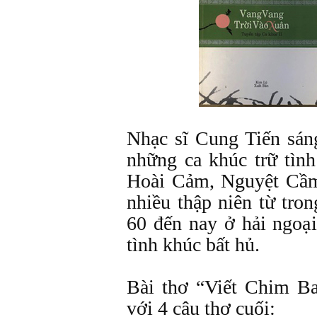
Nhạc sĩ Cung Tiến sán
những ca khúc trữ tìn
Hoài Cảm, Nguyệt Cầ
nhiều thập niên từ tro
60 đến nay ở hải ngoạ
tình khúc bất hủ.
Bài thơ “Viết Chim B
với 4 câu thơ cuối: