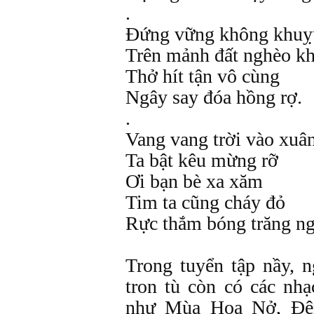
.
Đứng vững không khuỵ
Trên mảnh đất nghèo k
Thở hít tận vô cùng
Ngây say đóa hồng rợ.
.
Vang vang trời vào xuâ
Ta bật kêu mừng rỡ
Ơi bạn bè xa xăm
Tim ta cũng cháy đỏ
Rực thắm bóng trăng ng
Trong tuyển tập nầy, 
tron tù còn có các nh
như Mùa Hoa Nở, Đ