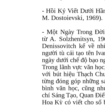
- Hồi Ký Viết Dưới Hầ
M. Dostoievski, 1969).
- Một Ngày Trong Ðời 
từ A. Solzhenitsyn, 1
Denissovitch kể về n
người tù cải tạo tên Iv
ngày dưới chế độ bạo ng
Trong lãnh vực văn học,
với bút hiệu Thạch Ch
từng đóng góp những sá
bình văn học, cũng như
chí Sáng Tạo, Quan Điể
Hoa Kỳ có viết cho số 