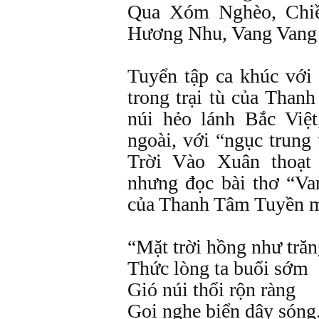
Qua Xóm Nghèo, Chi
Hương Nhu, Vang Vang 
Tuyển tập ca khúc với 
trong trại tù của Tha
núi hẻo lánh Bắc Việt
ngoài, với “ngục trung
Trời Vào Xuân thoạt
nhưng đọc bài thơ “V
của Thanh Tâm Tuyền m
“Mặt trời hồng như tră
Thức lòng ta buổi sớm
Gió núi thổi rộn ràng
Gọi nghe biển dậy sóng