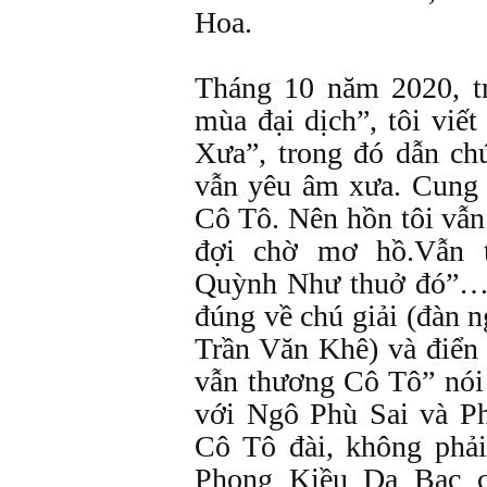
Hoa.
Tháng 10 năm 2020, tr
mùa đại dịch”, tôi vi
Xưa”, trong đó dẫn ch
vẫn yêu âm xưa. Cung
Cô Tô. Nên hồn tôi vẫn
đợi chờ mơ hồ.Vẫn 
Quỳnh Như thuở đó”… m
đúng về chú giải (đàn 
Trần Văn Khê) và điển
vẫn thương Cô Tô” nói
với Ngô Phù Sai và P
Cô Tô đài, không phải
Phong Kiều Dạ Bạc 