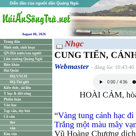
Diễn đàn của người dân Quảng Ngãi
August 06, 2026
Nhạc
Trang đầu
Hình ảnh, sinh hoạt
CUNG TIẾN, CÁNH
QN:Đất nước/con người
Liên trường Quảng Ngãi
Webmaster
Biên khảo
- đăng lúc 10:43:40
Hải Quân
HQ.VNCH
HQ.Thế giới
Kiến thức, tài liệu
HOÀI CẢM, hòa
Y học & đời sống
Phiếm luận
Văn học
Tạp văn, tùy bút
“
Vàng tung cánh hạc đi
Cổ văn
Trắng một màu mây vạn
thơ
văn
Vũ Hoàng Chương 
Kim văn