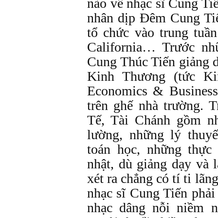
nào về nhạc sĩ Cung Ti
nhân dịp Đêm Cung Ti
tổ chức vào trung tuầ
California… Trước n
Cung Thúc Tiến giảng d
Kinh Thương (tức K
Economics & Business
trên ghế nhà trường. 
Tế, Tài Chánh gồm nh
lường, những lý thuy
toán học, những thực
nhật, dù giảng dạy và 
xét ra chẳng có tí ti l
nhạc sĩ Cung Tiến phải
nhạc dâng nỗi niềm n