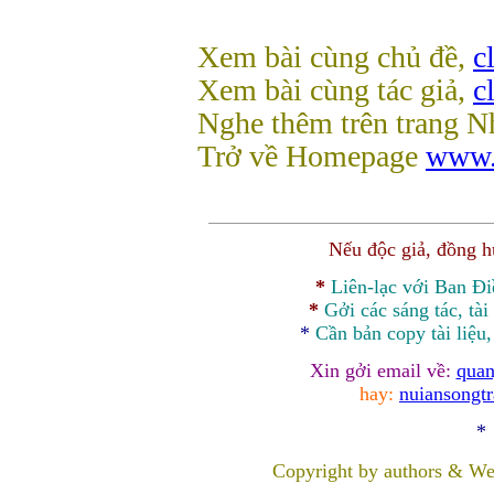
Xem bài cùng chủ đề,
c
Xem bài cùng tác giả,
c
Nghe thêm trên trang N
Trở về Homepage
www.
Nếu độc giả, đồng 
*
Liên-lạc với Ban Đ
*
Gởi các sáng tác, tài
*
Cần bản
copy
tài liệu
Xin gởi email về:
quan
hay:
nuiansongt
*
Copyright by authors & We