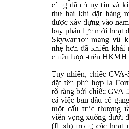
cùng đã có uy tín và k
thứ hai khi đặt hàng
được xây dựng vào năm 
bay phản lực mới hoạt
Skywarrior mang vũ k
nhẹ hơn đã khiến khá
chiến lược-trên HKMH t
Tuy nhiên, chiếc CVA-
đặt tên phù hợp là For
rõ ràng bởi chiếc CVA-
cả việc ban đầu cố gắn
một cấu trúc thượng t
viễn vọng xuống dưới đ
(flush) trong các hoạt