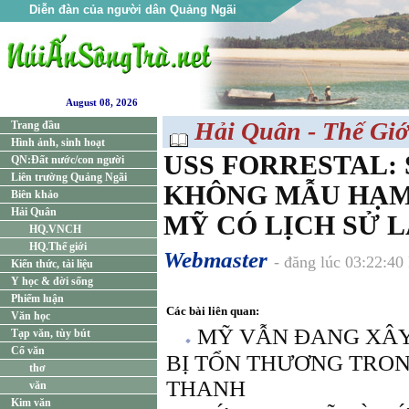
Diễn đàn của người dân Quảng Ngãi
August 08, 2026
Hải Quân - Thế Giớ
Trang đầu
Hình ảnh, sinh hoạt
USS FORRESTAL:
QN:Đất nước/con người
Liên trường Quảng Ngãi
KHÔNG MẪU HẠM
Biên khảo
Hải Quân
MỸ CÓ LỊCH SỬ L
HQ.VNCH
HQ.Thế giới
Webmaster
- đăng lúc 03:22:4
Kiến thức, tài liệu
Y học & đời sống
Phiếm luận
Các bài liên quan:
Văn học
MỸ VẪN ĐANG XÂ
Tạp văn, tùy bút
Cổ văn
BỊ TỔN THƯƠNG TRONG
thơ
THANH
văn
Kim văn