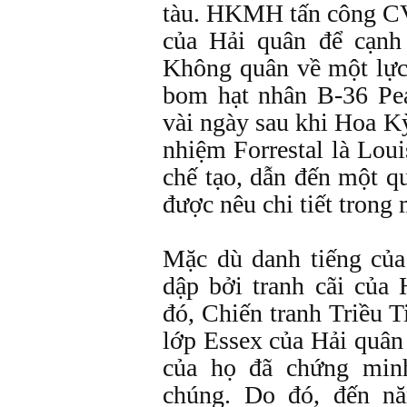
tàu. HKMH tấn công CV
của Hải quân để cạnh
Không quân về một lự
bom hạt nhân B-36 Pea
vài ngày sau khi Hoa K
nhiệm Forrestal là Lou
chế tạo, dẫn đến một q
được nêu chi tiết trong
Mặc dù danh tiếng của
dập bởi tranh cãi của
đó, Chiến tranh Triều 
lớp Essex của Hải quân
của họ đã chứng minh
chúng. Do đó, đến n