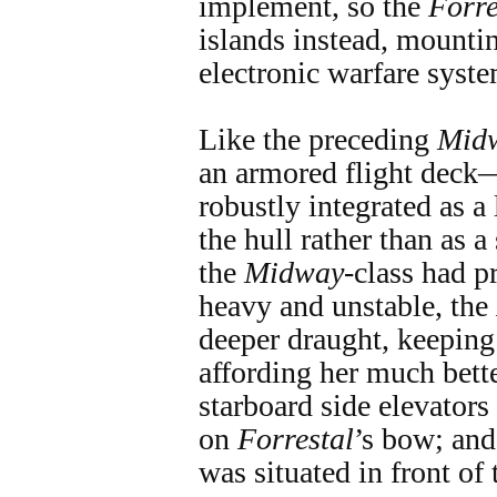
implement, so the
Forr
islands instead, mounti
electronic warfare syste
Like the preceding
Mid
an armored flight deck
robustly integrated as a
the hull rather than as a
the
Midway
-class had p
heavy and unstable, the
deeper draught, keeping
affording her much bett
starboard side elevators
on
Forrestal
’s bow; and
was situated in front of 