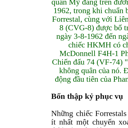
quân Mỹ đang trên đườn
1962, trong khi chuẩn b
Forrestal, cùng với L
8 (CVG-8) được bố tr
ngày 3-8-1962 đến ng
chiếc HKMH có ch
McDonnell F4H-1 Pha
Chiến đấu 74 (VF-74) 
không quân của nó. Đ
động đầu tiên của Pha
Bốn thập kỷ phục vụ
Những chiếc Forrestal
ít nhất một chuyến xo