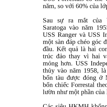
năm, so với 60% của lớ
Sau sự ra mắt của 
Saratoga vào năm 195
USS Ranger và USS In
một sàn đáp chéo góc đ
đầu. Kết quả là hai co
trúc đảo thay vì hai 
mỏng hơn. USS Indepe
thủy vào năm 1958, là
bốn tàu được đóng ở 
bốn chiếc Forrestal th
lườn như một phần của 
Các siêu HKMH khổng