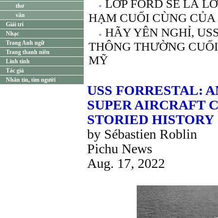
LỚP FORD SẼ LÀ 
thơ
HẠM CUỐI CÙNG CỦA 
văn
Giải trí
HÃY YÊN NGHỈ, US
Nhạc
Trang Anh ngữ
THÔNG THƯỜNG CUỐI
Trang thanh niên
MỸ
Linh tinh
Tác giả
Nhắn tin, tìm người
USS FORRESTAL: A
SUPER AIRCRAFT C
STORIED HISTORY
by Sébastien Roblin
Pichu News
Aug. 17, 2022