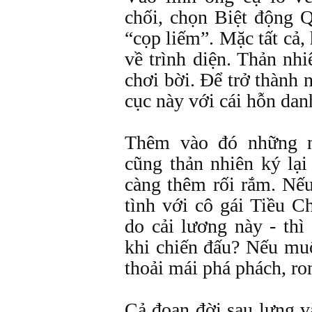
chối, chọn Biệt động 
“cọp liếm”. Mặc tất cả,
về trình diện. Thản nh
chơi bời. Để trở thành 
cục này với cái hỗn danh
Thêm vào đó những 
cũng thản nhiên ký lại
càng thêm rối rắm. Nế
tình với cô gái Tiều C
do cải lương này - th
khi chiến đấu? Nếu mu
thoải mái phá phách, ro
Cả đoạn đời sau lưng v