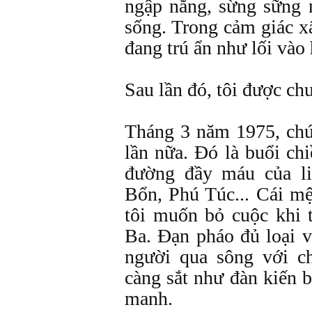
ngập nắng, sừng sững
sống. Trong cảm giác x
đang trú ẩn như lối vào
Sau lần đó, tôi được ch
Tháng 3 năm 1975, chú
lần nữa. Đó là buổi ch
đường đầy máu của li
Bổn, Phú Túc... Cái mệ
tôi muốn bỏ cuộc khi 
Ba. Đạn pháo đủ loại vẫ
người qua sông với c
càng sắt như đàn kiến 
manh.