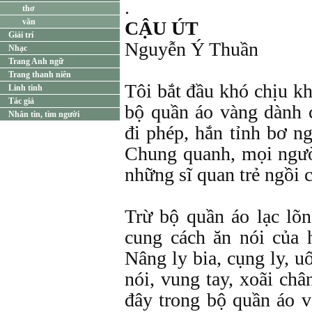
.
thơ
văn
CẬU ÚT
Giải trí
Nguyễn Ý Thuần
Nhạc
Trang Anh ngữ
Trang thanh niên
Tôi bắt đầu khó chịu kh
Linh tinh
Tác giả
bộ quần áo vàng dành c
Nhắn tin, tìm người
đi phép, hắn tỉnh bơ ng
Chung quanh, mọi ngườ
những sĩ quan trẻ ngồi 
Trừ bộ quần áo lạc lõn
cung cách ăn nói của 
Nâng ly bia, cụng ly, u
nói, vung tay, xoãi châ
đây trong bộ quần áo v