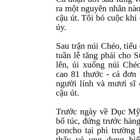
ra một nguyên nhân nào
cậu út. Tôi bỏ cuộc khi
úy.
Sau trận núi Chéo, tiểu
tuần lễ tăng phái cho 
lên, ủi xuống núi Chéo
cao 81 thước - cả đơn 
người lính và mươi sĩ 
cậu út.
Trước ngày về Dục Mỹ
bổ túc, đứng trước hàn
poncho tại phi trường 
thấy vẻ ung dung biế