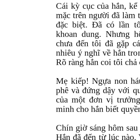
Cái kỳ cục của hắn, kể
mặc trên người đã làm 
đặc biệt. Đã có lần t
khoan dung. Nhưng h
chưa đến tôi đã gặp c
nhiêu ý nghĩ về hắn tro
Rõ ràng hắn coi tôi chả 
Mẹ kiếp! Ngựa non háu
phê và đứng dậy với qu
của một đơn vị trưởn
minh cho hắn biết quyề
Chín giờ sáng hôm sau 
Hắn đã đến từ lúc nào.