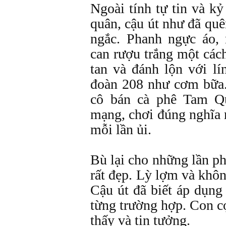
Ngoài tính tự tin và kỷ
quân, cậu út như đã qu
ngắc. Phanh ngực áo, 
can rượu trắng một các
tan và đánh lộn với l
đoàn 208 như cơm bữa.
cô bán cà phê Tam Qu
mạng, chơi đúng nghĩa 
mỗi lần ủi.
Bù lại cho những lần p
rất đẹp. Lỳ lợm và khôn
Cậu út đã biết áp dụng
từng trường hợp. Con cọ
thấy và tin tưởng.