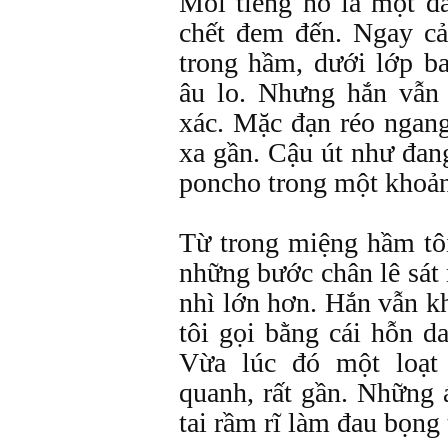
Mỗi tiếng nổ là một đ
chết đem đến. Ngay c
trong hầm, dưới lớp ba
âu lo. Nhưng hắn vẫn đ
xác. Mặc đạn réo ngan
xa gần. Cậu út như đan
poncho trong một khoản
Từ trong miệng hầm tôi
những bước chân lê sát 
nhì lớn hơn. Hắn vẫn k
tôi gọi bằng cái hỗn d
Vừa lúc đó một loạt
quanh, rất gần. Những 
tai rầm rĩ làm đau bọng 