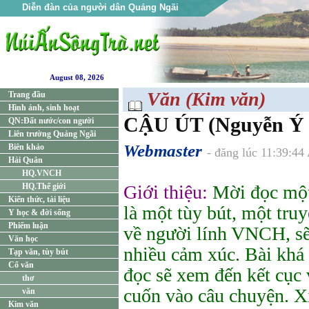
Diễn đàn của người dân Quảng Ngãi
August 08, 2026
Văn (Kim văn)
Trang đầu
Hình ảnh, sinh hoạt
CẬU ÚT (Nguyễn Ý
QN:Đất nước/con người
Liên trường Quảng Ngãi
Webmaster
Biên khảo
- đăng lúc 11:39:4
Hải Quân
HQ.VNCH
HQ.Thế giới
Giới thiệu:
Mời đọc một 
Kiến thức, tài liệu
là một tùy bút, một truy
Y học & đời sống
Phiếm luận
về người lính VNCH, sẽ
Văn học
nhiều cảm xúc. Bài khá
Tạp văn, tùy bút
Cổ văn
đọc sẽ xem đến kết cục 
thơ
cuốn vào câu chuyện. X
văn
Kim văn