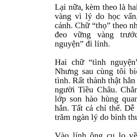
Lại nữa, kèm theo là ha
vàng vì lý do học vấn
cảnh. Chữ “thọ” theo n
đeo vững vàng trướ
nguyện” đi lính.
Hai chữ “tình nguyện
Nhưng sau cùng tôi biế
tình. Rất thành thật hắn
người Tiều Châu. Chẳ
lớp son hào hùng qua
hắn. Tất cả chỉ thế. D
trăm ngàn lý do bình t
Vào lính ông cụ lo v