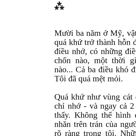
⁂
Mười ba năm ở Mỹ, vật
quá khứ trở thành hỗn 
điều nhớ, có những điề
chốn nào, một thời g
nào... Cả ba điều khó đ
Tôi đã quá mệt mỏi.
Quá khứ như vùng cát 
chỉ nhớ - và ngay cả 2
thấy. Không thể hình
nhăn trên trán của ngư
rõ ràng trong tôi. Nh