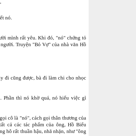
"
ết nó.
gười mình rất yêu. Khi đó, "nó" chứng tỏ
i người. Truyện "Bỏ Vợ" của nhà văn Hồ
đây đi cũng được, bà đi làm chi cho nhọc
 Phần thì nó khờ quá, nó hiểu việc gì
gọi cô là "nó", cách gọi thân thương của
tất cả các tác phẩm của ông, Hồ Biểu
g hô rất thuần hậu, nhã nhặn, như "ông