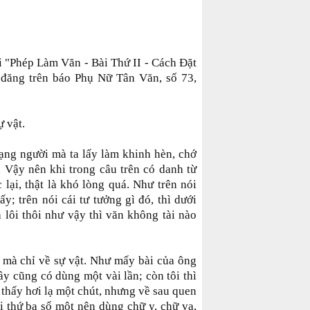
i "Phép Làm Văn - Bài Thứ II - Cách Đặt
 đăng trên báo Phụ Nữ Tân Văn, số 73,
ự vật.
hạng người mà ta lấy làm khinh hèn, chớ
Vậy nên khi trong câu trên có danh từ
lại, thật là khó lòng quá. Như trên nói
ấy; trên nói cái tư tưởng gì đó, thì dưới
à lôi thôi như vậy thì văn không tài nào
mà chỉ về sự vật. Như mấy bài của ông
y cũng có dùng một vài lần; còn tôi thì
 thấy hơi lạ một chút, nhưng về sau quen
ôi thứ ba số một nên dùng chữ y, chữ va,