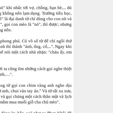
ó" khi nhắc tới vợ, chồng, bạn bè,... dù
ng không nên lạm dụng. Trường tiểu học,
ó" là đại danh từ chỉ dùng cho con nít và
ó", gọi con mèo là "nó", thì được; nhưng
ng nên.
 phong phú. Có vô số từ để chỉ ngồi thứ
anh thì thành "ảnh, ổng, cổ,...". Ngay khi
thể nói một cách nhã nhặn: "cháu ấy, em
ời ta cũng tìm những cách gọi nghe thiệt
anh,…".
ng tử gọi con chim vàng anh nghe dịu
 anh, chui vào tay áo." Và từ rất xa xưa,
t và gọi chúng một cách thân mật và lịch
 mắm mua muối giỗ cha chú mèo".