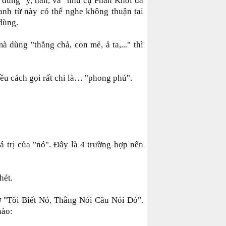
ể dùng "y, hắn, va" như cụ Phan Khôi đã
danh từ này có thể nghe không thuận tai
 dùng.
 dùng "thằng chả, con mẻ, ả ta,..." thì
iều cách gọi rất chi là… "phong phú".
á trị của "nó". Đây là 4 trường hợp nên
hét.
 "Tôi Biết Nó, Thằng Nói Câu Nói Đó".
nào: