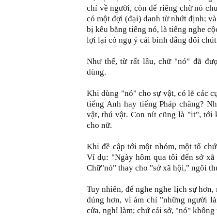
chỉ về người, còn để riêng chữ nó chu
có một đợi (đại) danh từ nhứt định; 
bị kêu bằng tiếng nó, là tiếng nghe cộ
lợi lại có ngụ ý cái bình đẳng đôi chút
Như thế, từ rất lâu, chữ "nó" đã đư
dùng.
Khi dùng "nó" cho sự vật, có lẽ các 
tiếng Anh hay tiếng Pháp chăng? Nh
vật, thú vật. Con nít cũng là "it", tớ
cho nữ.
Khi đề cập tới một nhóm, một tổ chứ
Ví dụ: "Ngày hôm qua tôi đến sở xã 
Chữ"nó" thay cho "sở xã hội," ngôi thứ
Tuy nhiên, để nghe nghe lịch sự hơn,
đúng hơn, vì ám chỉ "những người là
cửa, nghỉ làm; chứ cái sở, "nó" không 