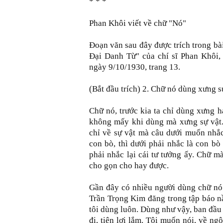
* * *
Phan Khôi viết về chữ "Nó"
Đoạn văn sau đây được trích trong bà
Đại Danh Từ" của chí sĩ Phan Khôi,
ngày 9/10/1930, trang 13.
(Bắt đầu trích) 2. Chữ nó dùng xưng s
Chữ nó, trước kia ta chỉ dùng xưng 
không mấy khi dùng mà xưng sự vật. 
chỉ về sự vật mà câu dưới muốn nhắc 
con bò, thì dưới phải nhắc là con bò 
phải nhắc lại cái tư tưởng ấy. Chữ m
cho gọn cho hay được.
Gần đây có nhiều người dùng chữ nó 
Trần Trọng Kim đăng trong tập báo nầ
tôi dùng luôn. Dùng như vậy, ban đầu
đi, tiện lợi lắm. Tôi muốn nói, về ng