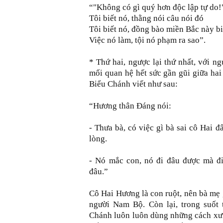
“"Không có gì quý hơn độc lập tự do!
Tôi biết nó, thằng nói câu nói đó
Tôi biết nó, đồng bào miền Bắc này bi
Việc nó làm, tội nó phạm ra sao”.
* Thứ hai, ngược lại thứ nhất, với n
mối quan hệ hết sức gần gũi giữa ha
Biểu Chánh viết như sau:
“Hương thân Đáng nói:
- Thưa bà, có việc gì bà sai cô Hai 
lòng.
- Nó mắc con, nó đi đâu được mà đi.
đâu.”
Cô Hai Hương là con ruột, nên bà mẹ 
người Nam Bộ. Còn lại, trong suốt 
Chánh luôn luôn dùng những cách xưn