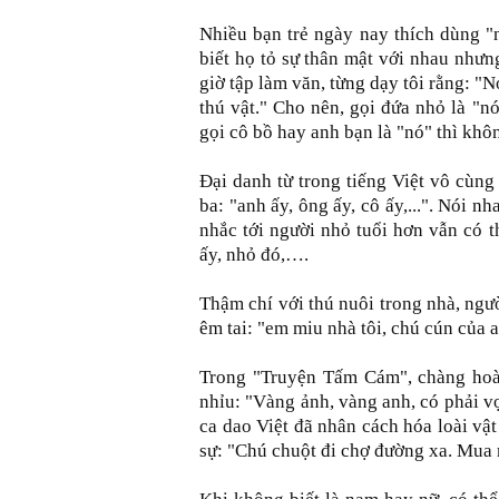
Nhiều bạn trẻ ngày nay thích dùng "n
biết họ tỏ sự thân mật với nhau như
giờ tập làm văn, từng dạy tôi rằng: "N
thú vật." Cho nên, gọi đứa nhỏ là "n
gọi cô bồ hay anh bạn là "nó" thì khô
Đại danh từ trong tiếng Việt vô cùng
ba: "anh ấy, ông ấy, cô ấy,...". Nói nh
nhắc tới người nhỏ tuổi hơn vẫn có 
ấy, nhỏ đó,….
Thậm chí với thú nuôi trong nhà, ngư
êm tai: "em miu nhà tôi, chú cún của 
Trong "Truyện Tấm Cám", chàng hoà
nhỉu: "Vàng ảnh, vàng anh, có phải vợ
ca dao Việt đã nhân cách hóa loài vậ
sự: "Chú chuột đi chợ đường xa. Mua