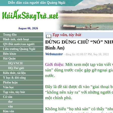
Diễn đàn của người dân Quảng Ngãi
August 08, 2026
Tạp văn, tùy bút
Trang đầu
Hình ảnh, sinh hoạt
ĐỪNG DÙNG CHỮ “NÓ” NHƯ
QN:Đất nước/con người
Bình An)
Liên trường Quảng Ngãi
Biên khảo
Webmaster
- đăng lúc 02:08:57 PM, Sep 18, 2022
Hải Quân
HQ.VNCH
Giới thiệu:
Mời xem một tạp văn viết
HQ.Thế giới
sản” dùng trước cuộc gặp gỡ ngoại gia
Kiến thức, tài liệu
nước.
Y học & đời sống
Phiếm luận
Đây là đề tài được đi vào “giai thoại 
Văn học
“không nên xảy ra” với những người đ
Tạp văn, tùy bút
Cổ văn
một chính phủ.
thơ
văn
Không hiểu “họ nhà sản” có thấy “nhụ
Kim văn