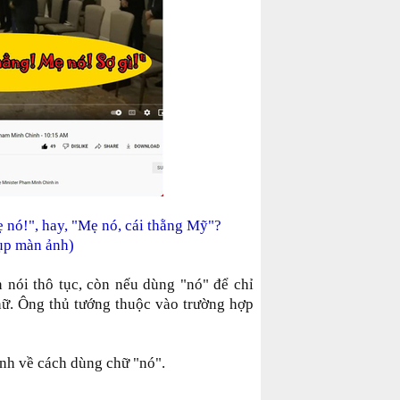
ẹ nó!", hay, "Mẹ nó, cái thằng Mỹ"?
ụp màn ảnh)
n nói thô tục, còn nếu dùng "nó" để chỉ
chữ. Ông thủ tướng thuộc vào trường hợp
ịnh về cách dùng chữ "nó".