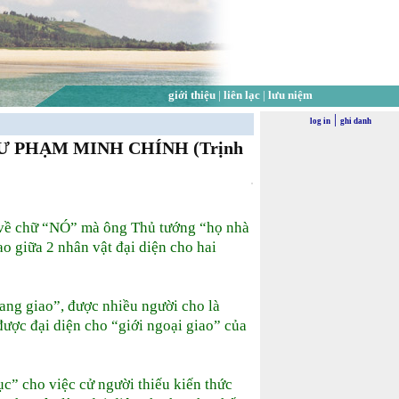
giới thiệu
|
liên lạc
|
lưu niệm
|
log in
ghi danh
 PHẠM MINH CHÍNH (Trịnh
 về chữ “NÓ” mà ông Thủ tướng “họ nhà
o giữa 2 nhân vật đại diện cho hai
bang giao”, được nhiều người cho là
ược đại diện cho “giới ngoại giao” của
c” cho việc cử người thiếu kiến thức