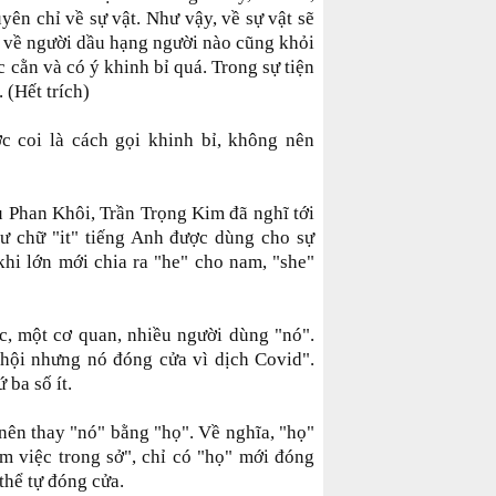
yên chỉ về sự vật. Như vậy, về sự vật sẽ
và về người dầu hạng người nào cũng khỏi
c cằn và có ý khinh bỉ quá. Trong sự tiện
. (Hết trích)
ợc coi là cách gọi khinh bỉ, không nên
cụ Phan Khôi, Trần Trọng Kim đã nghĩ tới
ư chữ "it" tiếng Anh được dùng cho sự
i khi lớn mới chia ra "he" cho nam, "she"
c, một cơ quan, nhiều người dùng "nó".
hội nhưng nó đóng cửa vì dịch Covid".
 ba số ít.
 nên thay "nó" bằng "họ". Về nghĩa, "họ"
m việc trong sở", chỉ có "họ" mới đóng
thể tự đóng cửa.