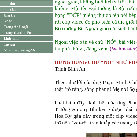
ngoại giao, không biết lịch sự tối thi
thơ
không. Một tên Đại tướng, là Bộ trưở
văn
họng "ĐỚP" miếng thịt do tên bồi bếp 
Giải trí
Nhạc
rồi clip video đó phổ biến cả thế giới
Trang Anh ngữ
Bộ trưởng Bộ Ngoại giao có cách hành
Trang thanh niên
Linh tinh
Ngoài việc bàn về chữ “NÓ”, bài viết 
Tác giả
thi phú thú vị, đáng xem.
(Webmaster
Nhắn tin, tìm người
ĐỪNG DÙNG CHỮ “NÓ” NHƯ PH
Trịnh Bình An
Theo như lời của ông Phạm Minh Chí
thật "rõ ràng, sòng phẳng! Mẹ nó! Sợ g
Phát biểu đầy "khí thế" của ông Ph
Trưởng Antony Blinken - được phát 
Hoa Kỳ gần đây trong một clip vide
trở nên "vai-rô" trên khắp các mạng x