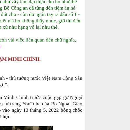
ểu như vậy làm đại diện cho họ như thế
ng Bộ Công an đã từng đến tiệm ăn há
đút cho - còn dơ ngón tay ra dấu số 1 -
 biết mà họ không thấy nhục, giờ thì đến
 xử như hạng vô lại như thế.
còn vài việc liên quan đến chữ nghĩa,
)
ẠM MINH CHÍNH.
nh - thủ tướng nước Việt Nam Cộng Sản
ì!".
ạm Minh Chính trước cuộc gặp gỡ Ngoại
ra từ trang YouTube của Bộ Ngoại Giao
o vào ngày 13 tháng 5, 2022 bỗng chốc
ã hội.