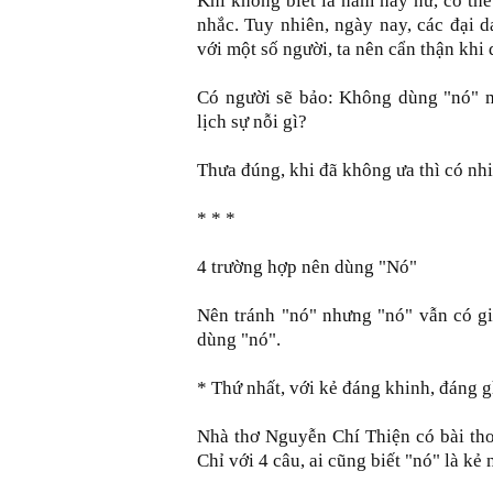
Khi không biết là nam hay nữ, có th
nhắc. Tuy nhiên, ngày nay, các đại 
với một số người, ta nên cẩn thận khi
Có người sẽ bảo: Không dùng "nó" mà
lịch sự nỗi gì?
Thưa đúng, khi đã không ưa thì có nh
* * *
4 trường hợp nên dùng "Nó"
Nên tránh "nó" nhưng "nó" vẫn có gi
dùng "nó".
* Thứ nhất, với kẻ đáng khinh, đáng g
Nhà thơ Nguyễn Chí Thiện có bài thơ
Chỉ với 4 câu, ai cũng biết "nó" là kẻ 