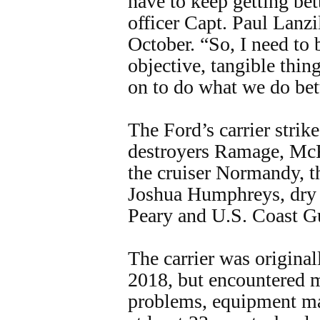
have to keep getting be
officer Capt. Paul Lanzil
October. “So, I need to 
objective, tangible thi
on to do what we do bet
The Ford’s carrier strik
destroyers Ramage, Mc
the cruiser Normandy, t
Joshua Humphreys, dry 
Peary and U.S. Coast G
The carrier was original
2018, but encountered m
problems, equipment ma