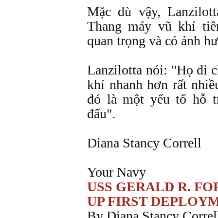
Mặc dù vậy, Lanzilott
Thang máy vũ khí tiê
quan trọng và có ảnh hư
Lanzilotta nói: "Họ di
khí nhanh hơn rất nhiề
đó là một yếu tố hỗ t
đấu".
Diana Stancy Correll
Your Navy
USS GERALD R. FO
UP FIRST DEPLOY
By Diana Stancy Correl