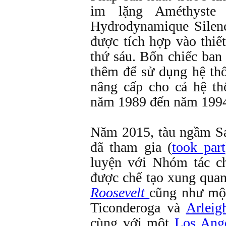
im lặng Améthyste (
Hydrodynamique Silenc
được tích hợp vào thi
thứ sáu. Bốn chiếc ban
thêm để sử dụng hệ th
nâng cấp cho cả hệ th
năm 1989 đến năm 199
Năm 2015, tàu ngầm Sa
đã tham gia (
took part
luyện với Nhóm tác 
được chế tạo xung q
Roosevelt
cũng như mộ
Ticonderoga và
Arleig
cùng với một
Los Ang