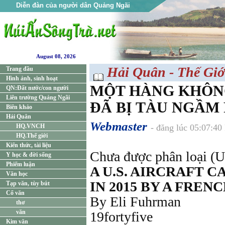
Diễn đàn của người dân Quảng Ngãi
August 08, 2026
Hải Quân - Thế Giớ
Trang đầu
Hình ảnh, sinh hoạt
MỘT HÀNG KHÔN
QN:Đất nước/con người
Liên trường Quảng Ngãi
ĐÃ BỊ TÀU NGẦM
Biên khảo
Hải Quân
Webmaster
HQ.VNCH
- đăng lúc 05:07:4
HQ.Thế giới
Kiến thức, tài liệu
Chưa được phân loại (U
Y học & đời sống
Phiếm luận
A U.S. AIRCRAFT 
Văn học
IN 2015 BY A FRE
Tạp văn, tùy bút
Cổ văn
By Eli Fuhrman
thơ
văn
19fortyfive
Kim văn