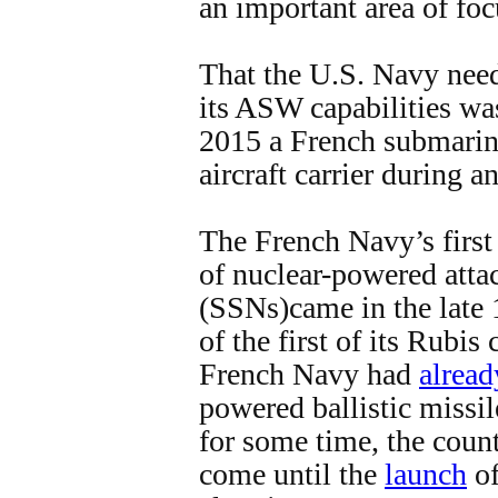
an important area of foc
That the U.S. Navy need
its ASW capabilities wa
2015 a French submarin
aircraft carrier during a
The French Navy’s first 
of nuclear-powered atta
(SSNs)came in the late 
of the first of its Rubi
French Navy had
alread
powered ballistic miss
for some time, the coun
come until the
launch
of