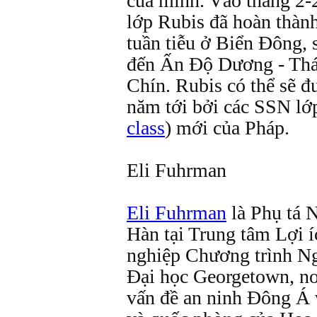
của mình. Vào tháng 2
lớp Rubis đã hoàn thành
tuần tiễu ở Biển Đông, 
đến Ấn Độ Dương - Thá
Chín. Rubis có thể sẽ đ
năm tới bởi các SSN lớ
class
) mới của Pháp.
Eli Fuhrman
Eli Fuhrman
là Phụ tá 
Hàn tại Trung tâm Lợi í
nghiệp Chương trình Ng
Đại học Georgetown, nơ
vấn đề an ninh Đông Á 