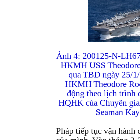
Ảnh 4: 200125-N-LH67
HKMH USS Theodore 
qua TBD ngày 25/1/
HKMH Theodore Roos
động theo lịch trìn
HQHK của Chuyên gia 
Seaman Kayl
Pháp tiếp tục vận hành 