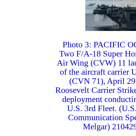
Photo 3: PACIFIC O
Two F/A-18 Super Horn
Air Wing (CVW) 11 lau
of the aircraft carrie
(CVN 71), April 29
Roosevelt Carrier Strik
deployment conductin
U.S. 3rd Fleet. (U.
Communication Spec
Melgar) 2104