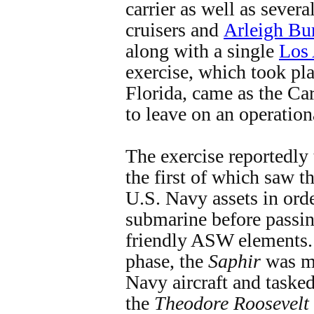
carrier as well as sever
cruisers and
Arleigh Bur
along with a single
Los 
exercise, which took pla
Florida, came as the Car
to leave on an operatio
The exercise reportedly 
the first of which saw t
U.S. Navy assets in ord
submarine before passing
friendly ASW elements.
phase, the
Saphir
was m
Navy aircraft and tasked
the
Theodore Roosevelt