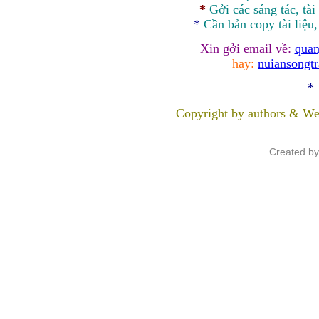
*
Gởi các sáng tác, tài
*
Cần bản
copy
tài liệu
Xin gởi email về:
quan
hay:
nuiansongt
*
Copyright by authors & We
Created b