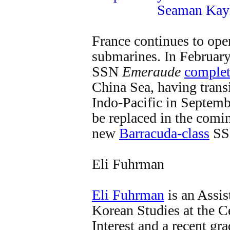
Seaman Kayl
France continues to oper
submarines. In February
SSN
Emeraude
comple
China Sea, having trans
Indo-Pacific in Septembe
be replaced in the comi
new
Barracuda-class
SS
Eli Fuhrman
Eli Fuhrman
is an Assis
Korean Studies at the Ce
Interest and a recent g