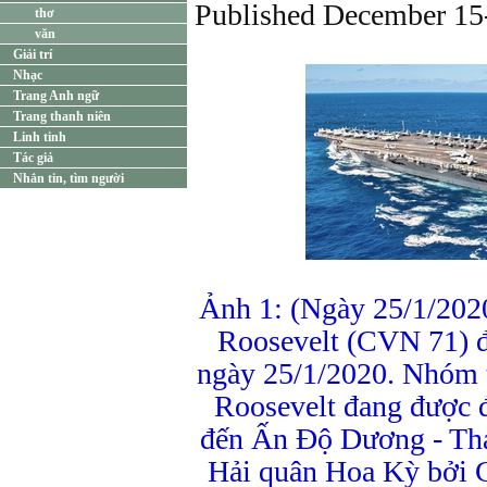
Published December 1
thơ
văn
Giải trí
Nhạc
Trang Anh ngữ
Trang thanh niên
Linh tinh
Tác giả
Nhắn tin, tìm người
Ảnh 1: (Ngày 25/1/2
Roosevelt (CVN 71) 
ngày 25/1/2020. Nhóm
Roosevelt đang được đ
đến Ấn Độ Dương - Th
Hải quân Hoa Kỳ bởi 