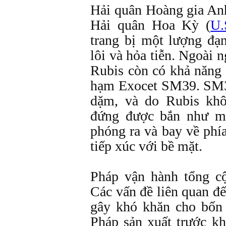
Hải quân Hoàng gia An
Hải quân Hoa Kỳ (
U.
trang bị một lượng đ
lôi và hỏa tiễn. Ngoài n
Rubis còn có khả năng 
hạm Exocet SM39. SM3
dặm, và do Rubis kh
đứng được bắn như mộ
phóng ra và bay về phí
tiếp xúc với bề mặt.
Pháp vận hành tổng c
Các vấn đề liên quan đ
gây khó khăn cho bốn 
Pháp sản xuất trước kh