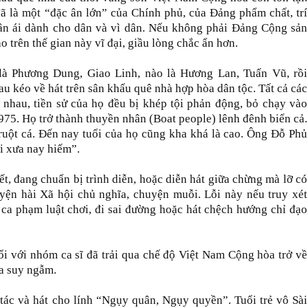
 là một “đặc ân lớn” của Chính phủ, của Đảng phẩm chất, trí
ân ái dành cho dân và vì dân. Nếu không phải Đảng Cộng sản
 trên thế gian này vĩ đại, giầu lòng chắc ẩn hơn.
là Phương Dung, Giao Linh, nào là Hương Lan, Tuấn Vũ, rồi
 kéo về hát trên sân khấu quê nhà hợp hòa dân tộc. Tất cả các
 nhau, tiền sử của họ đều bị khép tội phản động, bỏ chạy vào
75. Họ trở thành thuyền nhân (Boat people) lênh đênh biển cả.
uột cá. Đến nay tuổi của họ cũng kha khá là cao. Ông Đỗ Phủ
ời xưa nay hiếm”.
t, đang chuẩn bị trình diễn, hoặc diễn hát giữa chừng mà lỡ có
huyện hài Xã hội chủ nghĩa, chuyện muỗi. Lỗi này nếu truy xét
ca phạm luật chơi, đi sai đường hoặc hát chệch hướng chỉ đạo
i với nhóm ca sĩ đã trải qua chế độ Việt Nam Cộng hòa trở về
ta suy ngẫm.
ác và hát cho lính “Ngụy quân, Ngụy quyền”. Tuổi trẻ vô Sài