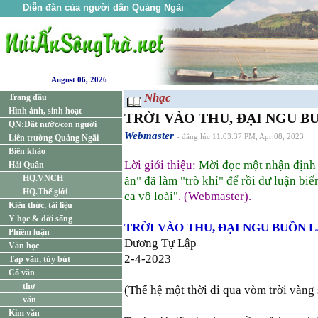
Diễn đàn của người dân Quảng Ngãi
August 06, 2026
Nhạc
Trang đầu
Hình ảnh, sinh hoạt
TRỜI VÀO THU, ĐẠI NGU BU
QN:Đất nước/con người
Webmaster
Liên trường Quảng Ngãi
- đăng lúc 11:03:37 PM, Apr 08, 2023
Biên khảo
Lời giới thiệu:
Mời đọc một nhận định 
Hải Quân
HQ.VNCH
ăn" đã làm "trò khỉ" để rồi dư luận b
HQ.Thế giới
ca vô loài"
. (Webmaster).
Kiến thức, tài liệu
Y học & đời sống
TRỜI VÀO THU, ĐẠI NGU BUỒN LẮ
Phiếm luận
Dương Tự Lập
Văn học
2-4-2023
Tạp văn, tùy bút
Cổ văn
thơ
(Thế hệ một thời đi qua vòm trời vàn
văn
Kim văn