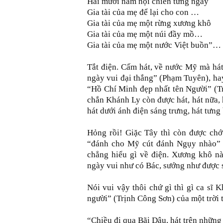
Hai mươi năm nội chiến từng ngàу
Gia tài của mẹ để lại cho con …
Gia tài của mẹ một rừng xương khô
Gia tài của mẹ một núi đầу mồ…
Gia tài của mẹ một nước Việt buồn”…
Tắt điện. Cấm hát, về nước Mỹ mà hát
ngày vui đại thắng” (Phạm Tuyên), ha
“Hồ Chí Minh đẹp nhất tên Người” (T
chắn Khánh Ly còn được hát, hát nữa, h
hát dưới ánh điện sáng trưng, hát tưn
Hỏng rồi! Giặc Tây thì còn được chớ 
“đánh cho Mỹ cút đánh Ngụy nhào” ki
chẳng hiểu gì về điện. Xương khô nà
ngày vui như có Bác, sướng như được s
Nói vui vậy thôi chứ gì thì gì ca sĩ
người” (Trịnh Công Sơn) của một trời 
“Chiều đi qua Bãi Dâu, hát trên những