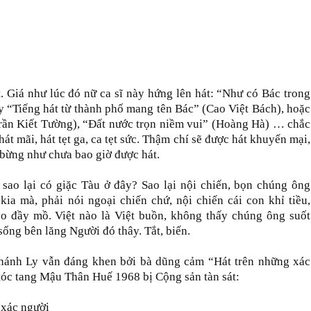
. Giá như lúc đó nữ ca sĩ này hứng lên hát: “Như có Bác trong
y “Tiếng hát từ thành phố mang tên Bác” (Cao Việt Bách), hoặc
rần Kiết Tường), “Đất nước trọn niềm vui” (Hoàng Hà) … chắc
át mãi, hát tẹt ga, ca tẹt sức. Thậm chí sẽ được hát khuyến mại,
g bừng như chưa bao giờ được hát.
sao lại có giặc Tàu ở đây? Sao lại nội chiến, bọn chúng ông
a mà, phải nói ngoại chiến chứ, nội chiến cái con khỉ tiều,
o đầy mồ. Việt nào là Việt buồn, không thấy chúng ông suốt
ống bên lăng Người đó thây. Tắt, biến.
 Khánh Ly vẫn đáng khen bởi bà dũng cảm “Hát trên những xác
tóc tang Mậu Thân Huế 1968 bị Cộng sản tàn sát:
 xác người