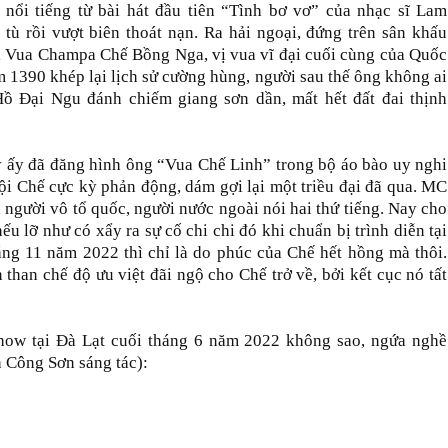
 nổi tiếng từ bài hát đầu tiên “Tình bơ vơ” của nhạc sĩ Lam
ù rồi vượt biên thoát nạn. Ra hải ngoại, đứng trên sân khấu
i Vua Champa Chế Bồng Nga, vị vua vĩ đại cuối cùng của Quốc
 1390 khép lại lịch sử cường hùng, người sau thế ông không ai
 Đại Ngu đánh chiếm giang sơn dần, mất hết đất đai thịnh
 ấy đã đăng hình ông “Vua Chế Linh” trong bộ áo bào uy nghi
 tội Chế cực kỳ phản động, dám gợi lại một triều đại đã qua. MC
người vô tổ quốc, người nước ngoài nói hai thứ tiếng. Nay cho
ếu lỡ như có xẩy ra sự cố chi chi đó khi chuẩn bị trình diễn tại
ng 11 năm 2022 thì chỉ là do phúc của Chế hết hồng mà thôi.
than chế độ ưu việt đãi ngộ cho Chế trở về, bởi kết cục nó tất
how tại Đà Lạt cuối tháng 6 năm 2022 không sao, ngứa nghề
h Công Sơn sáng tác):