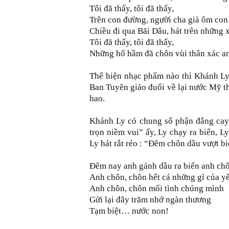
Tôi đã thấy, tôi đã thấy,
Trên con đường, người cha già ôm con 
Chiều đi qua Bãi Dâu, hát trên những 
Tôi đã thấy, tôi đã thấy,
Những hố hầm đã chôn vùi thân xác a
Thể hiện nhạc phẩm nào thì Khánh Ly c
Ban Tuyên giáo đuổi về lại nước Mỹ t
hao.
Khánh Ly có chung số phận đắng cay
trọn niềm vui” ấy, Ly chạy ra biển, L
Ly hát rắt réo : “Đêm chôn dầu vượt b
Đêm nay anh gánh dầu ra biển anh ch
Anh chôn, chôn hết cả những gì của y
Anh chôn, chôn mối tình chúng mình
Gửi lại đây trăm nhớ ngàn thương
Tạm biệt… nước non!