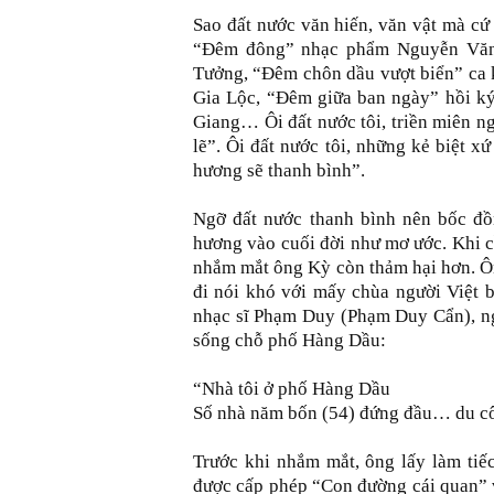
Sao đất nước văn hiến, văn vật mà cứ 
“Đêm đông” nhạc phẩm Nguyễn Văn 
Tưởng, “Đêm chôn dầu vượt biển” ca
Gia Lộc, “Đêm giữa ban ngày” hồi k
Giang… Ôi đất nước tôi, triền miên ng
lẽ”. Ôi đất nước tôi, những kẻ biệt 
hương sẽ thanh bình”.
Ngỡ đất nước thanh bình nên bốc đ
hương vào cuối đời như mơ ước. Khi c
nhắm mắt ông Kỳ còn thảm hại hơn. Ôn
đi nói khó với mấy chùa người Việt 
nhạc sĩ Phạm Duy (Phạm Duy Cẩn), ngư
sống chỗ phố Hàng Dầu:
“Nhà tôi ở phố Hàng Dầu
Số nhà năm bốn (54) đứng đầu… du cô
Trước khi nhắm mắt, ông lấy làm tiế
được cấp phép “Con đường cái quan” v