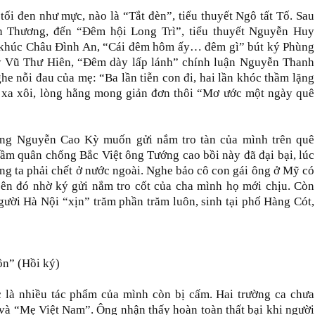
tối đen như mực, nào là “Tắt đèn”, tiểu thuyết Ngô tất Tố. Sau
Thương, đến “Đêm hội Long Trì”, tiểu thuyết Nguyễn Huy
 khúc Châu Đình An, “Cái đêm hôm ấy… đêm gì” bút ký Phùng
ý Vũ Thư Hiên, “Đêm dày lấp lánh” chính luận Nguyễn Thanh
he nỗi đau của mẹ: “Ba lần tiễn con đi, hai lần khóc thầm lặng
xứ xa xôi, lòng hằng mong giản đơn thôi “Mơ ước một ngày quê
ồng Nguyễn Cao Kỳ muốn gửi nắm tro tàn của mình trên quê
ầm quân chống Bắc Việt ông Tướng cao bồi này đã đại bại, lúc
g ta phải chết ở nước ngoài. Nghe bảo cô con gái ông ở Mỹ có
bên đó nhờ ký gửi nắm tro cốt của cha mình họ mới chịu. Còn
ời Hà Nội “xịn” trăm phần trăm luôn, sinh tại phố Hàng Cót,
n” (Hồi ký)
c là nhiều tác phẩm của mình còn bị cấm. Hai trường ca chưa
à “Mẹ Việt Nam”. Ông nhận thấy hoàn toàn thất bại khi người