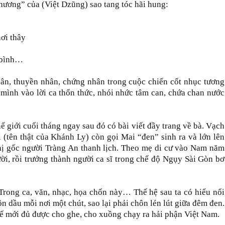
 hương” của (Việt Dzũng) sao tang tóc hãi hung:
ơi thây
 bình…
nhân, thuyền nhân, chứng nhân trong cuộc chiến cốt nhục tương
n mình vào lời ca thổn thức, nhói nhức tâm can, chứa chan nước
giới cuối tháng ngay sau đó có bài viết đầy trang về bà. Vạch
 (tên thật của Khánh Ly) còn gọi Mai “đen” sinh ra và lớn lên
hị gốc người Tràng An thanh lịch. Theo mẹ di cư vào Nam năm
ời, rồi trưởng thành người ca sĩ trong chế độ Ngụy Sài Gòn bơ
 Trong ca, văn, nhạc, họa chốn này… Thế hệ sau ta có hiểu nổi
ôn dầu mỗi nơi một chút, sao lại phải chôn lén lút giữa đêm đen.
hế mới đủ được cho ghe, cho xuồng chạy ra hải phận Việt Nam.