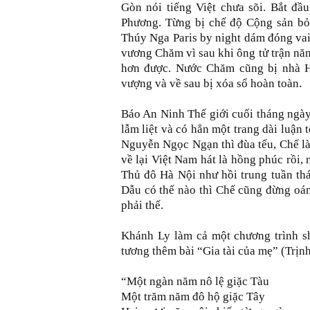
Gòn nói tiếng Việt chưa sõi. Bắt đầu
Phương. Từng bị chế độ Cộng sản bỏ t
Thúy Nga Paris by night dám đóng va
vương Chăm vì sau khi ông tử trận năm
hơn được. Nước Chăm cũng bị nhà Hồ
vượng và về sau bị xóa sổ hoàn toàn.
Báo An Ninh Thế giới cuối tháng ngày
lẫm liệt và có hẳn một trang dài luận
Nguyễn Ngọc Ngạn thì đùa tếu, Chế là 
về lại Việt Nam hát là hồng phúc rồi, n
Thủ đô Hà Nội như hồi trung tuần thá
Dẫu có thế nào thì Chế cũng đừng oán 
phải thế.
Khánh Ly làm cả một chương trình s
tương thêm bài “Gia tài của mẹ” (Trịn
“Một ngàn năm nô lệ giặc Tàu
Một trăm năm đô hộ giặc Tâу