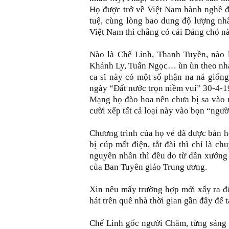
Họ được trở về Việt Nam hành nghề đã
tuệ, cùng lòng bao dung độ lượng nh
Việt Nam thì chẳng có cái Đảng chó nào
Nào là Chế Linh, Thanh Tuyền, nào 
Khánh Ly, Tuấn Ngọc… ùn ùn theo nhau
ca sĩ này có một số phận na ná giống
ngày “Đất nước trọn niềm vui” 30-4-19
Mạng họ đào hoa nên chưa bị sa vào r
cười xếp tất cả loại này vào bọn “ngư
Chương trình của họ vé đã được bán hế
bị cúp mất điện, tắt đài thì chỉ là c
nguyên nhân thì đều do từ dân xướng 
của Ban Tuyên giáo Trung ương.
Xin nêu mấy trường hợp mới xẩy ra đố
hát trên quê nhà thời gian gần đây để 
Chế Linh gốc người Chăm, từng sáng t