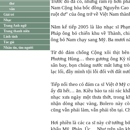
Trước đó đã có, nhưng rầm rộ hơn phả
thơ
Nam Cộng hòa bốc đồng Nguyễn Cao Kỳ
văn
ruột dư” của ông trở về Việt Nam thà
Giải trí
Nhạc
Trang Anh ngữ
Năm kế tiếp 2005 là lão nhạc sĩ Ph
Trang thanh niên
Pháp ông bỏ chiến khu về Thành, ch
Linh tinh
ông bỏ Nam chạy sang Mỹ. Ba mươi nă
Tác giả
Nhắn tin, tìm người
Từ đó đám chống Cộng xôi thịt b
Phương Hùng… theo gương ông Kỳ từ M
sân bay, bọn chúng nước mắt lưng trò
lạc lối, đầy mình tội lỗi đối với đất n
Tiếp nối theo có đám ca sĩ Việt ở Mỹ 
ấy đã hết… ăn. Kiều bào ta rải rác kh
nhạc xưa ngày một thưa thớt, trong k
nhận dòng nhạc vàng, Bolero này còn
cũng vẫn phải làm, vẫn phải tồn tại. 
Hơi phiền là các ca sĩ này cứ tưởng b
khấu Mỹ, Pháp, Úc… Như trên sân khấ