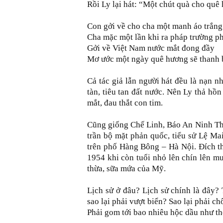
Rồi Ly lại hát: “Một chút quà cho quê
Con gởi về cho cha một manh áo trắng
Cha mặc một lần khi ra pháp trường ph
Gởi về Việt Nam nước mắt đong đầy
Mơ ước một ngày quê hương sẽ thanh
Cả tác giả lẫn người hát đều là nạn 
tàn, tiêu tan đất nước. Nên Ly thả hồ
mắt, đau thắt con tim.
Cũng giống Chế Linh, Báo An Ninh Thế 
trần bộ mặt phản quốc, tiểu sử Lệ Mai
trên phố Hàng Bông – Hà Nội. Đích t
1954 khi còn tuổi nhỏ lên chín lên mư
thừa, sữa mứa của Mỹ.
Lịch sử ở đâu? Lịch sử chính là đây?
sao lại phải vượt biển? Sao lại phải ch
Phải gom tới bao nhiêu hộc dầu như t