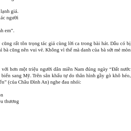
lạnh giá.
xác người
nh em”.
ũng rất tôn trọng tác giả cùng lời ca trong bài hát. Dẫu có bị
hì bà cũng nên vui vẻ. Không vì thế mà danh của bà sứt mẻ mòn
 với hơn một triệu người dân miền Nam đúng ngày “Đất nước
y biến sang Mỹ. Trên sân khấu tự do thân hình gầy gò khô héo,
iển” (của Châu Đình An) nghe đau nhói:
ôn
êu thương