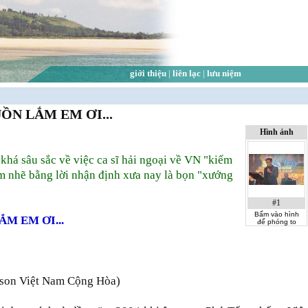
giới thiệu
|
liên lạc
|
lưu niệm
ỒN LẮM EM ƠI...
Hình ảnh
khá sâu sắc về việc ca sĩ hải ngoại về VN "kiếm
iếm nhẽ bằng lời nhận định xưa nay là bọn "xướng
#1
Bấm vào hình
M EM ƠI...
để phóng to
g son Việt Nam Cộng Hòa)