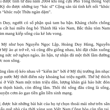
i được tính từ đầu năm 2004 khi ông cựu Phó Tổng thống Việt
 do được những tay “bác sĩ” Cộng sản tài tình kết nối “khúc
nh “khúc ruột Thừa ngàn dặm”.
ạm Duy, người có số phận quá tam ba bận. Kháng chiến chống
ia cắt hai miền ông bỏ Thành Hà vào Nam, Bắc thâu tóm Nam
m mang kiếp sống của kẻ lưu vong.
ên Mỹ như bọn Nguyễn Ngọc Lập, Hoàng Duy Hùng, Nguyễn
ỹ ào ạt trở về, và cũng đều giống nhau, khi đặt chân xuống
ng nức nở nghẹn ngào, ân hận, tự nhận đã một thời lầm đường
ước non sông.
cũng rầm rộ kéo nhau về “kiếm ăn” bởi ở Mỹ thị trường âm nhạc
ắp nước Mỹ thời điểm này khoảng hai triệu người. Thế hệ thích
hi ở Việt Nam một trăm triệu dân, lượng khán giả háo hức đón
 thịnh hành, còn đông lắm. Thôi thì sống đâu cũng là sống,
Chuyện cơm áo gạo tiền gắn liền sinh mạng.
ở, được hát những bài hát của họ tự chọn thoải mái như trên sân
u quê nhà của thời vàng son Việt Nam Cộng hòa còn tồn tại.