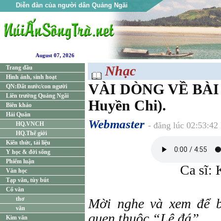
Diễn đàn của người dân Quảng Ngãi
August 07, 2026
Nhạc
Trang đầu
Hình ảnh, sinh hoạt
VÀI DÒNG VỀ BÀI
QN:Đất nước/con người
Liên trường Quảng Ngãi
Huyền Chi).
Biên khảo
Hải Quân
Webmaster
HQ.VNCH
- đăng lúc 02:53:42
HQ.Thế giới
Kiến thức, tài liệu
Y học & đời sống
Phiếm luận
Ca sĩ:
Văn học
Tạp văn, tùy bút
Cổ văn
thơ
Mời nghe và xem để b
văn
quen thuộc “Lệ đá”.
Kim văn