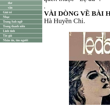
thơ
.
văn
VÀI DÒNG VỀ BÀI 
Giải trí
Nhạc
Hà Huyền Chi.
Trang Anh ngữ
Trang thanh niên
Linh tinh
Tác giả
Nhắn tin, tìm người