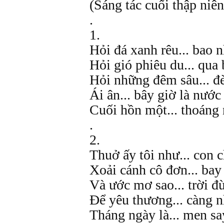
(Sáng tác cuối thập niên
.
1.
Hỏi đá xanh rêu... bao n
Hỏi gió phiêu du... qua 
Hỏi những đêm sâu... đ
Ái ân... bây giờ là nước
Cuối hồn một... thoán
.
2.
Thuở ấy tôi như... con 
Xoải cánh cô đơn... bay
Và ước mơ sao... trời đ
Để yêu thương... càng n
Tháng ngày là... men sa