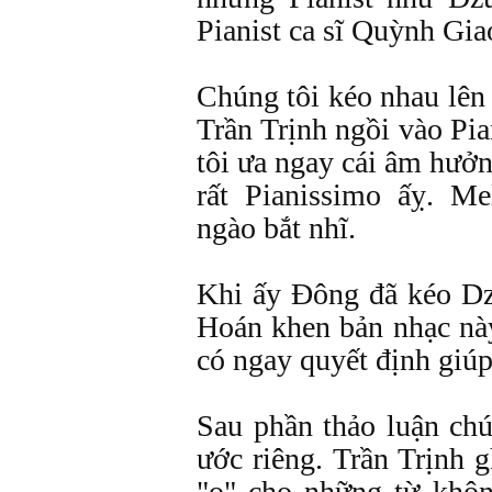
Pianist ca sĩ Quỳnh Gia
Chúng tôi kéo nhau lên
Trần Trịnh ngồi vào Pia
tôi ưa ngay cái âm hưở
rất Pianissimo ấỵ. Me
ngào bắt nhĩ.
Khi ấy Đông đã kéo D
Hoán khen bản nhạc này
có ngay quyết định giúp
Sau phần thảo luận chú
ước riêng. Trần Trịnh 
"o" cho những từ khôn