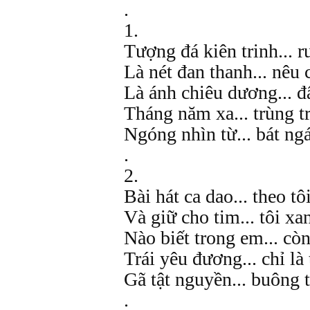
.
1.
Tượng đá kiên trinh... r
Là nét đan thanh... nêu 
Là ánh chiêu dương... đ
Tháng năm xa... trùng t
Ngóng nhìn từ... bát ng
.
2.
Bài hát ca dao... theo tô
Và giữ cho tim... tôi xa
Nào biết trong em... cò
Trái yêu đương... chỉ là 
Gã tật nguyền... buông t
.