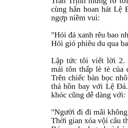
Trần Trịnh mừng rỡ tớ
cùng hân hoan hát Lệ 
ngợp niềm vui:
"Hỏi đá xanh rêu bao nh
Hỏi gió phiêu du qua ba
Lập tức tôi viết lời 2
mái tôn thấp lè tè của 
Trên chiếc bàn bọc nh
thả hồn bay với Lệ Đá.
khóc cũng dễ dàng với:
"Người đi đi mãi không
Thời gian xóa vội câu t