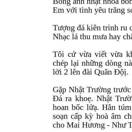
Bóng anh nhạt nhoà bón
Em với tình yêu trăng s
Tượng đá kiên trinh ru 
Nhạc lá thu mưa hay ch
Tôi cứ vừa viết vừa k
chép lại những dòng n
lời 2 lên đài Quân Độị.
Gặp Nhật Trường trước
Đá ra khoẹ. Nhật Trườ
hoan bốc lửạ. Hắn túm
soạn cấp kỳ hoà âm ch
cho Mai Hương - Như 