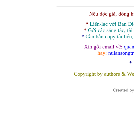
Nếu độc giả, đồng 
*
Liên-lạc với Ban Đ
*
Gởi các sáng tác, tài
*
Cần bản
copy
tài liệu
Xin gởi email về:
quan
hay:
nuiansongt
*
Copyright by authors & We
Created b