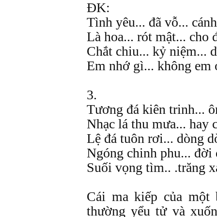
ĐK:
Tình yêu... đã vỗ... cánh
Là hoa... rót mật... cho 
Chắt chiu... kỷ niệm... 
Em nhớ gì... không em 
3.
Tương đá kiên trinh... 
Nhạc lá thu mưa... hay
Lệ đá tuôn rơi... dòng d
Ngóng chinh phu... đời 
Suối vọng tìm.. .trăng 
Cái ma kiếp của một 
thường yểu tử và xuố