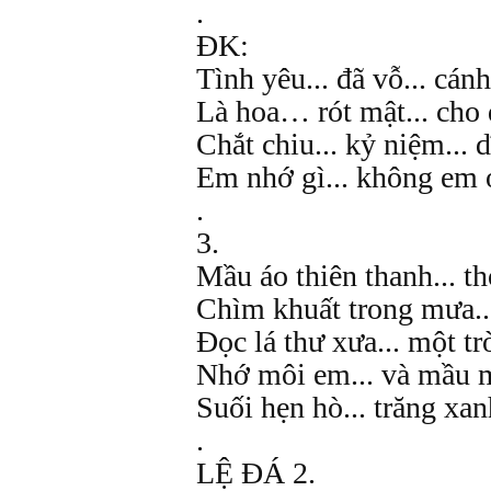
.
ĐK:
Tình yêu... đã vỗ... cánh
Là hoa… rót mật... cho 
Chắt chiu... kỷ niệm... 
Em nhớ gì... không em 
.
3.
Mầu áo thiên thanh... t
Chìm khuất trong mưa...
Đọc lá thư xưa... một tr
Nhớ môi em... và mầu m
Suối hẹn hò... trăng xa
.
LỆ ĐÁ 2.