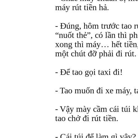
máy rút tiền hả.
- Đúng, hôm trước tao rú
“nuốt thẻ”, có lần thì p
xong thì máy… hết tiền
một chút đỡ phải đi rút.
- Để tao gọi taxi đi!
- Tao muốn đi xe máy, t
- Vậy mày cầm cái túi k
tao chở đi rút tiền.
- Cái túi để làm gì vậy