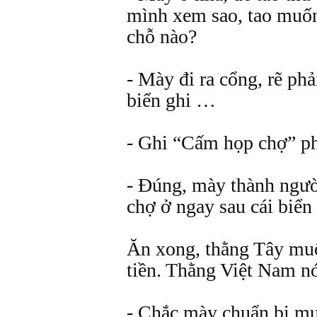
mình xem sao, tao muốn
chỗ nào?
- Mày đi ra cổng, rẽ phả
biển ghi …
- Ghi “Cấm họp chợ” p
- Đúng, mày thành ngườ
chợ ở ngay sau cái biển
Ăn xong, thằng Tây muố
tiền. Thằng Việt Nam nó
- Chắc mày chuẩn bị mu