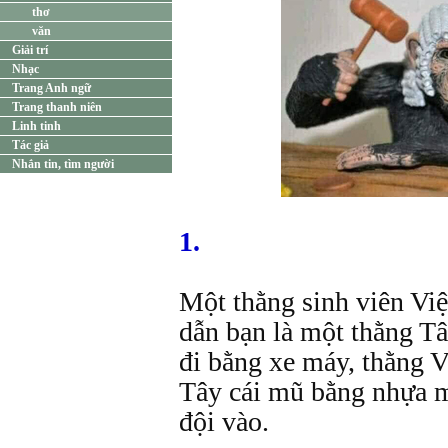
thơ
văn
Giải trí
Nhạc
Trang Anh ngữ
Trang thanh niên
Linh tinh
Tác giả
Nhắn tin, tìm người
1.
Một thằng sinh viên Vi
dẫn bạn là một thằng Tâ
đi bằng xe máy, thằng 
Tây cái mũ bằng nhựa m
đội vào.