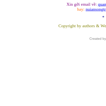
Xin gởi email về:
quan
hay:
nuiansongt
*
Copyright by authors & We
Created b