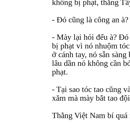
không bị phạt, thằng Tâ
- Đó cũng là công an à?
- Mày lại hỏi đểu à? Đó 
bị phạt vì nó nhuộm tó
ở cánh tay, nó sẵn sàng 
lâu dần nó không cần b
phạt.
- Tại sao tóc tao cũng v
xăm mà mày bắt tao độ
Thằng Việt Nam bí quá 