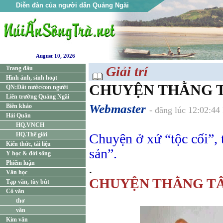
Diễn đàn của người dân Quảng Ngãi
August 10, 2026
Giải trí
Trang đầu
Hình ảnh, sinh hoạt
CHUYỆN THẰNG 
QN:Đất nước/con người
Liên trường Quảng Ngãi
Webmaster
Biên khảo
- đăng lúc 12:02:4
Hải Quân
HQ.VNCH
HQ.Thế giới
Chuyện ở xứ “tộc cối”,
Kiến thức, tài liệu
sản”.
Y học & đời sống
Phiếm luận
.
Văn học
CHUYỆN THẰNG T
Tạp văn, tùy bút
Cổ văn
thơ
văn
Kim văn