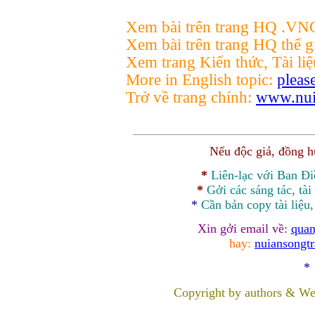
Xem bài trên trang HQ .V
Xem bài trên trang HQ thế g
Xem trang Kiến thức, Tài li
More in English topic:
please
Trở về trang chính:
www.nui
Nếu độc giả, đồng 
*
Liên-lạc với Ban Đ
*
Gởi các sáng tác, tài
*
Cần bản
copy
tài liệu
Xin gởi email về:
quan
hay:
nuiansongt
*
Copyright by authors & We