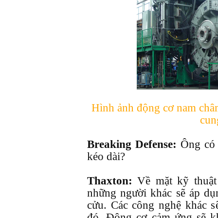
Hình ảnh động cơ nam châ
cun
Breaking Defense:
Ông có 
kéo dài?
Thaxton:
Về mặt kỹ thuật 
những người khác sẽ áp d
cửu. Các công nghệ khác s
đó. Động cơ cảm ứng sẽ kh