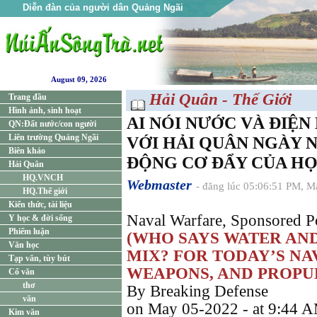
Diễn đàn của người dân Quảng Ngãi
August 09, 2026
Hải Quân - Thế Giới
Trang đầu
Hình ảnh, sinh hoạt
AI NÓI NƯỚC VÀ ĐIỆ
QN:Đất nước/con người
Liên trường Quảng Ngãi
VỚI HẢI QUÂN NGÀY N
Biên khảo
ĐỘNG CƠ ĐẨY CỦA HỌ
Hải Quân
HQ.VNCH
Webmaster
- đăng lúc 05:06:51 PM, M
HQ.Thế giới
Kiến thức, tài liệu
Naval Warfare, Sponsored P
Y học & đời sống
Phiếm luận
(WHO SAYS WATER AND
Văn học
MIX? FOR TODAY’S NAV
Tạp văn, tùy bút
WEAPONS, AND PROPUL
Cổ văn
thơ
By Breaking Defense
văn
on May 05-2022 - at 9:44 
Kim văn