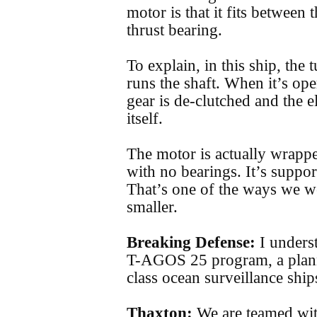
motor is that it fits between
thrust bearing.
To explain, in this ship, the 
runs the shaft. When it’s oper
gear is de-clutched and the e
itself.
The motor is actually wrappe
with no bearings. It’s suppor
That’s one of the ways we w
smaller.
Breaking Defense:
I unders
T-AGOS 25 program, a plan
class ocean surveillance ship
Thaxton:
We are teamed with