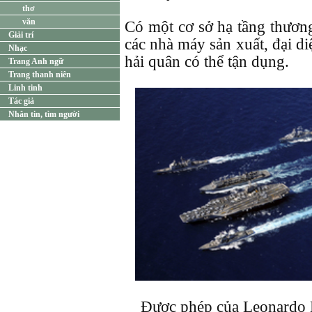
thơ
văn
Có một cơ sở hạ tầng thươn
Giải trí
các nhà máy sản xuất, đại di
Nhạc
hải quân có thể tận dụng.
Trang Anh ngữ
Trang thanh niên
Linh tinh
Tác giả
Nhắn tin, tìm người
Được phép của Leonardo 