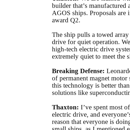
builder that’s manufactured a
AGOS ships. Proposals are i
award Q2.
The ship pulls a towed array
drive for quiet operation. We
high-tech electric drive sys
extremely quiet to meet the
Breaking Defense:
Leonardo
of permanent magnet motor 
this technology is better than
solutions like superconduct
Thaxton:
I’ve spent most o
electric drive, and everyone’
reason that everyone is doin
small ships, as I mentioned e