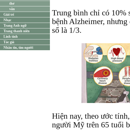
thơ
văn
Trung bình chỉ có 10% s
Giải trí
bệnh Alzheimer, nhưng 
Nhạc
Trang Anh ngữ
số là 1/3.
Trang thanh niên
Linh tinh
Tác giả
Nhắn tin, tìm người
Hiện nay, theo ước tính
người Mỹ trên 65 tuổi b