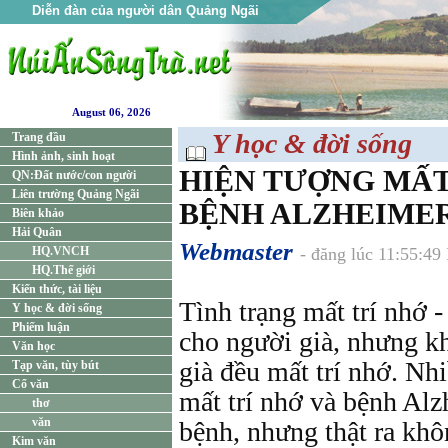
Diễn đàn của người dân Quảng Ngãi
August 06, 2026
Y học & đời sống
Trang đầu
Hình ảnh, sinh hoạt
HIỆN TƯỢNG MẤT
QN:Đất nước/con người
Liên trường Quảng Ngãi
BỆNH ALZHEIMER (
Biên khảo
Hải Quân
Webmaster
HQ.VNCH
- đăng lúc 11:55:4
HQ.Thế giới
Kiến thức, tài liệu
Tình trạng mất trí nhớ 
Y học & đời sống
Phiếm luận
cho người già, nhưng k
Văn học
già đều mất trí nhớ. Nh
Tạp văn, tùy bút
Cổ văn
mất trí nhớ và bệnh Alz
thơ
văn
bệnh, nhưng thật ra khô
Kim văn