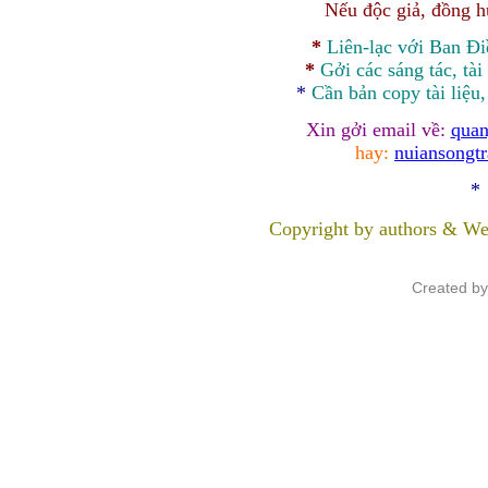
Nếu độc giả, đồng 
*
Liên-lạc với Ban Đ
*
Gởi các sáng tác, tài
*
Cần bản
copy
tài liệu
Xin gởi email về:
quan
hay:
nuiansongt
*
Copyright by authors & We
Created b