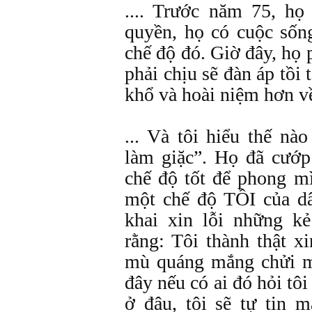
.... Trước năm 75, họ
quyền, họ có cuộc sốn
chế độ đó. Giờ đây, họ 
phải chịu sẽ đàn áp tồi 
khổ và hoài niệm hơn v
... Và tôi hiểu thế nà
làm giặc”. Họ đã cướp
chế độ tốt để phong m
một chế độ TỒI của dâ
khai xin lỗi những k
rằng: Tôi thành thật xi
mù quáng mắng chửi m
đây nếu có ai đó hỏi tôi
ở đâu, tôi sẽ tự tin 