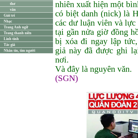
nhiên xuất hiện một bìn
thơ
văn
có biệt danh (nick) là 
Giải trí
các dư luận viên và lự
Nhạc
Trang Anh ngữ
tại gần nửa giờ đồng hồ
Trang thanh niên
bị xóa đi ngay lập tức
Linh tinh
Tác giả
giả này đã được ghi lạ
Nhắn tin, tìm người
nơi.
Và đây là nguyên văn.
(SGN)