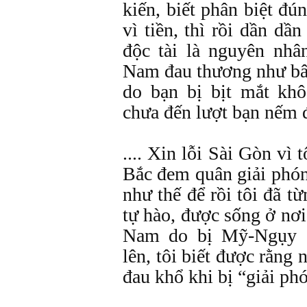
kiến, biết phân biệt đú
vì tiền, thì rồi dần dầ
độc tài là nguyên nhâ
Nam đau thương như bây
do bạn bị bịt mắt khô
chưa đến lượt bạn nếm 
.... Xin lỗi Sài Gòn vì
Bắc đem quân giải phón
như thế để rồi tôi đã t
tự hào, được sống ở nơi
Nam do bị Mỹ-Ngụy 
lên, tôi biết được rằng
đau khổ khi bị “giải ph