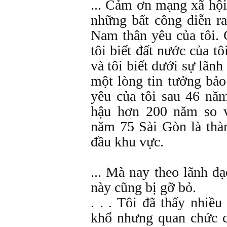
... Cảm ơn mạng xã hội
những bất công diễn ra
Nam thân yêu của tôi.
tôi biết đất nước của t
và tôi biết dưới sự lãn
một lòng tin tưởng bảo
yêu của tôi sau 46 nă
hậu hơn 200 năm so v
năm 75 Sài Gòn là thà
đầu khu vực.
... Mà nay theo lãnh đạ
này cũng bị gỡ bỏ.
. . . Tôi đã thấy nhiề
khổ nhưng quan chức c