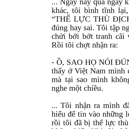
... Ngày này qua ngày 
khác, tôi bình tĩnh lạ
“THẾ LỰC THÙ ĐỊCH”,
đúng hay sai. Tôi tập ng
chửi bới bớt tranh cãi 
Rồi tôi chợt nhận ra:
- Ồ, SAO HỌ NÓI ĐÚ
thấy ở Việt Nam mình 
mà tại sao mình khôn
nghe một chiều.
... Tôi nhận ra mình đ
hiểu để tin vào những l
rồi tôi đã bị thế lực t