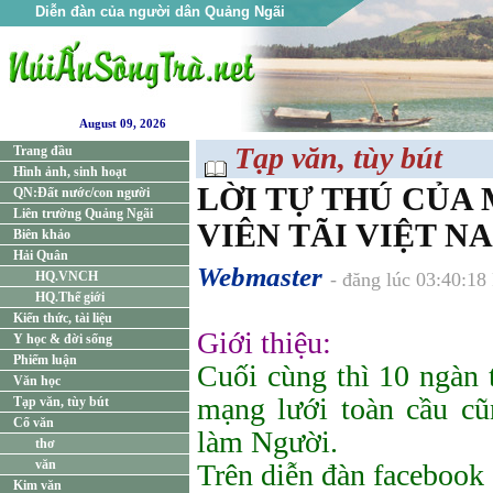
Diễn đàn của người dân Quảng Ngãi
August 09, 2026
Tạp văn, tùy bút
Trang đầu
Hình ảnh, sinh hoạt
LỜI TỰ THÚ CỦA
QN:Đất nước/con người
Liên trường Quảng Ngãi
VIÊN TÃI VIỆT N
Biên khảo
Hải Quân
Webmaster
HQ.VNCH
- đăng lúc 03:40:18
HQ.Thế giới
Kiến thức, tài liệu
Giới thiệu:
Y học & đời sống
Phiếm luận
Cuối cùng thì 10 ngàn 
Văn học
mạng lưới toàn cầu c
Tạp văn, tùy bút
Cổ văn
làm Người.
thơ
văn
Trên diễn đàn facebook
Kim văn