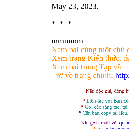
May 23, 2023.
* * *
mmmmm
Xem bài cùng một chủ đ
Xem trang Kiến thức, tà
Xem bài trang Tạp văn 
Trở về trang chính:
http
Nếu độc giả, đồng 
*
Liên-lạc với Ban Đ
*
Gởi các sáng tác, tài
*
Cần bản
copy
tài liệu
Xin gởi email về:
quan
hay:
nuiansongt