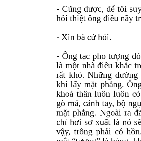
- Cũng được, để tôi su
hỏi thiệt ông điều nầy t
- Xin bà cứ hỏi.
- Ông tạc pho tượng đ
là một nhà điêu khắc t
rất khó. Những đường n
khi lấy mặt phẳng. Ôn
khoả thân luôn luôn c
gò má, cánh tay, bộ ngực
mặt phẳng. Ngoài ra đ
chỉ hơi sơ xuất là nó s
vậy, trông phải có hồ
mắt “tượng” là hỏng, k