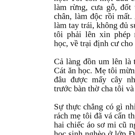
làm rừng, cưa gỗ, đốt 
chân, làm độc rồi mất. 
làm tay trái, không đủ 
tôi phải lên xin phép
học, về trại định cư cho
Cả làng đồn um lên là 
Cát ăn học. Mẹ tôi mừn
đâu được mấy cây nha
trước bàn thờ cha tôi và
Sự thực chẳng có gì nh
rách mẹ tôi đã vá cẩn t
hai chiếc áo sơ mi cũ n
học sinh nghèo ở lớp Đ