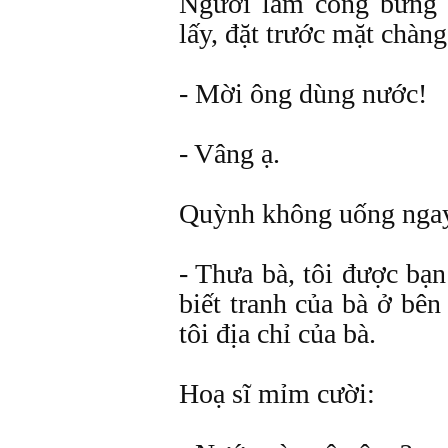
Người làm công bưng 
lấy, đặt trước mặt chàng
- Mời ông dùng nước!
- Vâng ạ.
Quỳnh không uống ngay,
- Thưa bà, tôi được bạ
biết tranh của bà ở bê
tôi địa chỉ của bà.
Hoạ sĩ mỉm cười: