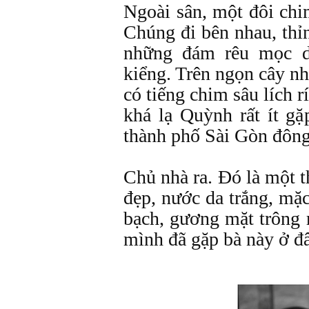
Ngoài sân, một đôi chi
Chúng đi bên nhau, thỉ
những đám rêu mọc d
kiểng. Trên ngọn cây nh
có tiếng chim sâu lích 
khá lạ Quỳnh rất ít gặ
thành phố Sài Gòn đông 
Chủ nhà ra. Đó là một t
đẹp, nước da trắng, mặ
bạch, gương mặt trông 
mình đã gặp bà này ở đâ