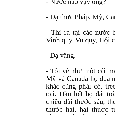
- Nước nào vậy ông?
- Dạ thưa Pháp, Mỹ, Can
- Thì ra tại các nước 
Vinh quy, Vu quy, Hội
- Dạ vâng.
- Tôi vẽ như một cái m
Mỹ và Canada họ đua n
khác cũng phải có, tr
oai. Hầu hết họ đăt to
chiều dài thước sáu, th
thước hai, hai thước 