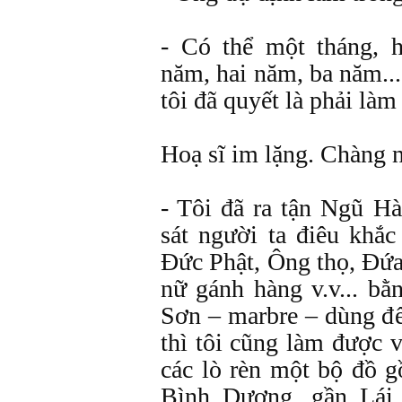
- Có thể một tháng, h
năm, hai năm, ba năm...
tôi đã quyết là phải làm
Hoạ sĩ im lặng. Chàng n
- Tôi đã ra tận Ngũ 
sát người ta điêu khắ
Đức Phật, Ông thọ, Đứa
nữ gánh hàng v.v... b
Sơn – marbre – dùng đ
thì tôi cũng làm được v
các lò rèn một bộ đồ 
Bình Dương, gần Lái 