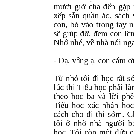
mười giờ cha đến gặp
xếp sẵn quần áo, sách
con, bỏ vào trong tay 
sẽ giúp đỡ, đem con lê
Nhớ nhé, về nhà nói ng
- Dạ, vâng ạ, con cám ơ
Từ nhỏ tôi đi học rất s
lúc thi Tiểu học phải l
theo học bạ và lời p
Tiểu học xác nhận học
cách cho đi thi sớm. Ch
tôi ở nhờ nhà người b
học. Tôi còn một đứa e