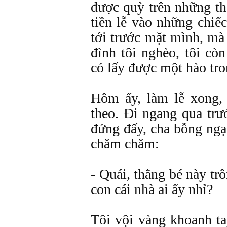
được quỳ trên những t
tiền lễ vào những chiế
tới trước mặt mình, mà 
đình tôi nghèo, tôi cò
có lấy được một hào tron
Hôm ấy, làm lễ xong, 
theo. Đi ngang qua trướ
đứng đấy, cha bỗng ngạc
chăm chăm:
- Quái, thằng bé này tr
con cái nhà ai ấy nhỉ?
Tôi vội vàng khoanh ta