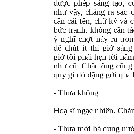
được phép sáng tạo, 
như vậy, chẳng ra sao 
cần cái tên, chữ ký và 
bức tranh, không cần t
ý nghĩ chợt nảy ra tro
để chút ít thì giờ sán
giờ tôi phải hẹn tới nă
như cũ. Chắc ông cũng 
quy gì đó đặng gởi qua
- Thưa không.
Hoạ sĩ ngạc nhiên. Chà
- Thưa mời bà dùng nướ