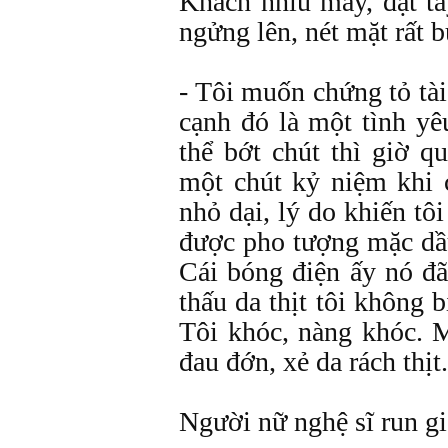
Khách nhíu mày, đặt ta
ngửng lên, nét mặt rất 
- Tôi muốn chứng tỏ tà
cạnh đó là một tình yêu
thể bớt chút thì giờ q
một chút kỷ niệm khi 
nhỏ dại, lý do khiến tô
được pho tượng mặc dầu 
Cái bóng điện ấy nó đã
thấu da thịt tôi không 
Tôi khóc, nàng khóc. M
đau đớn, xẻ da rách thịt.
Người nữ nghệ sĩ run g