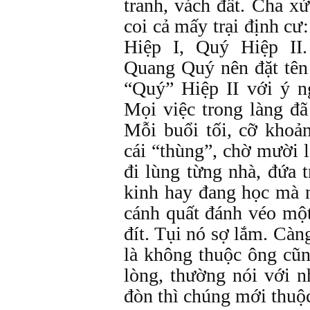
tranh, vách đất. Cha x
coi cả mấy trại định c
Hiệp I, Quý Hiệp II
Quang Quý nên đặt tên 
“Quý” Hiệp II với ý n
Mọi việc trong làng đ
Mỗi buổi tối, cỡ khoả
cái “thùng”, chờ mười 
đi lùng từng nhà, đứa 
kinh hay đang học mà n
cánh quất đánh véo mộ
đít. Tụi nó sợ lắm. Cà
là không thuộc ông cũ
lòng, thường nói với 
đòn thì chúng mới thuộ