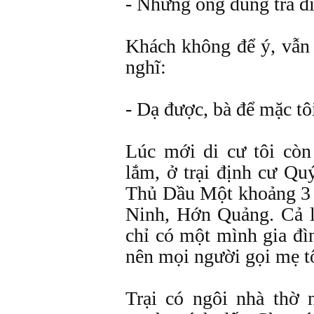
- Nhưng ông dùng trà đi
Khách không để ý, vẫn
nghĩ:
- Dạ được, bà để mặc tô
Lúc mới di cư tôi còn
lắm, ở trại định cư Qu
Thủ Dầu Một khoảng 3 
Ninh, Hớn Quảng. Cả l
chỉ có một mình gia đì
nên mọi người gọi mẹ t
Trại có ngôi nhà thờ 