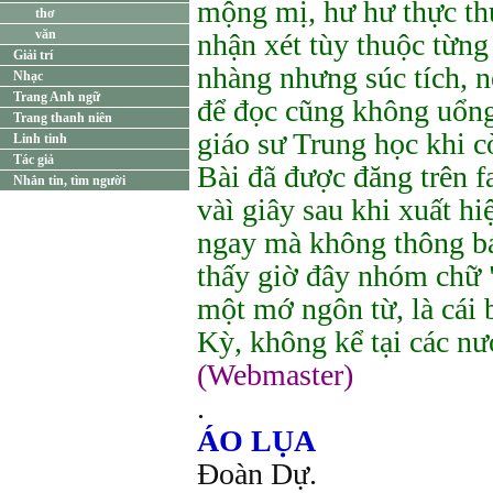
mộng mị, hư hư thực th
thơ
văn
nhận xét tùy thuộc từn
Giải trí
nhàng nhưng súc tích, n
Nhạc
Trang Anh ngữ
để đọc cũng không uổng
Trang thanh niên
giáo sư Trung học khi 
Linh tinh
Tác giả
Bài đã được đăng trên 
Nhắn tin, tìm người
vàì giây sau khi xuất hi
ngay mà không thông bá
thấy giờ đây nhóm chữ "
một mớ ngôn từ, là cái 
Kỳ, không kể tại các nư
(Webmaster)
.
ÁO LỤA
Đoàn Dự.