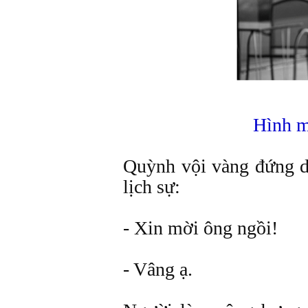
Hình m
Quỳnh vội vàng đứng dậ
lịch sự:
- Xin mời ông ngồi!
- Vâng ạ.