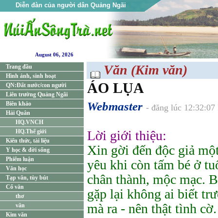
Diễn đàn của người dân Quảng Ngãi
August 06, 2026
Văn (Kim văn)
Trang đầu
Hình ảnh, sinh hoạt
ÁO LỤA
QN:Đất nước/con người
Liên trường Quảng Ngãi
Webmaster
Biên khảo
- đăng lúc 12:32:0
Hải Quân
HQ.VNCH
HQ.Thế giới
Lời giới thiệu:
Kiến thức, tài liệu
Xin gời đến độc giả một
Y học & đời sống
Phiếm luận
yêu khi còn tấm bé ở tu
Văn học
chân thành, mộc mạc. B
Tạp văn, tùy bút
Cổ văn
gặp lại không ai biết tr
thơ
mà ra - nên thật tình c
văn
Kim văn