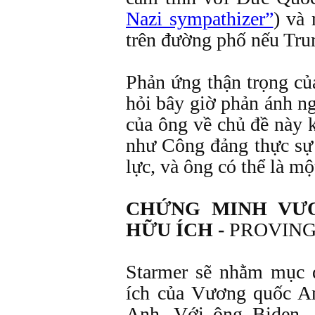
Nazi sympathizer”
) và 
trên đường phố nếu Tr
Phản ứng thận trọng c
hỏi bây giờ phản ánh n
của ông về chủ đề này k
như Công đảng thực sự
lực, và ông có thể là mộ
CHỨNG MINH VƯ
HỮU ÍCH -
PROVING
Starmer sẽ nhằm mục 
ích của Vương quốc A
Anh. Với ông Biden, 