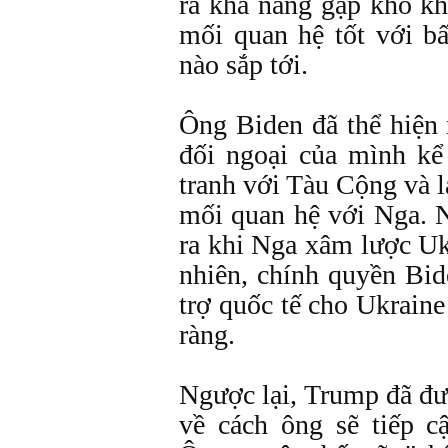
ra khả năng gặp khó k
mối quan hệ tốt với b
nào sắp tới.
Ông Biden đã thể hiện 
đối ngoại của mình kể
tranh với Tàu Cộng và l
mối quan hệ với Nga. 
ra khi Nga xâm lược U
nhiên, chính quyền Bid
trợ quốc tế cho Ukraine
ràng.
Ngược lại, Trump đã đưa 
về cách ông sẽ tiếp c