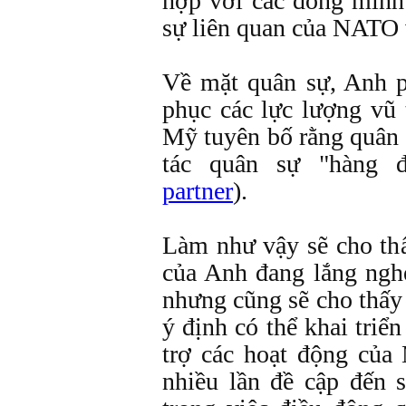
hợp với các đồng min
sự liên quan của NATO
Về mặt quân sự, Anh p
phục các lực lượng vũ t
Mỹ tuyên bố rằng quân 
tác quân sự "hàng đ
partner
).
Làm như vậy sẽ cho th
của Anh đang lắng ng
nhưng cũng sẽ cho thấ
ý định có thể khai triể
trợ các hoạt động củ
nhiều lần đề cập đến