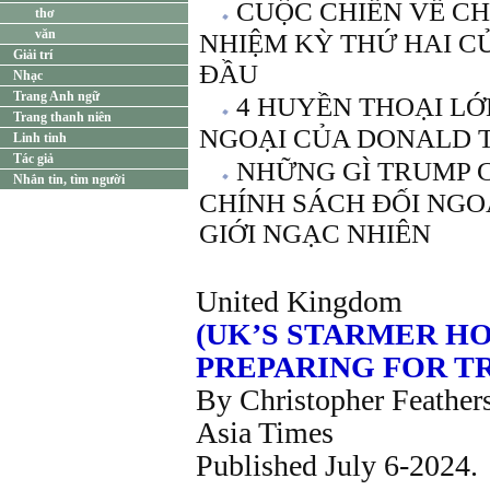
CUỘC CHIẾN VỀ CH
thơ
văn
NHIỆM KỲ THỨ HAI 
Giải trí
ĐẦU
Nhạc
Trang Anh ngữ
4 HUYỀN THOẠI LỚ
Trang thanh niên
NGOẠI CỦA DONALD 
Linh tinh
Tác giả
NHỮNG GÌ TRUMP 
Nhắn tin, tìm người
CHÍNH SÁCH ĐỐI NGO
GIỚI NGẠC NHIÊN
United Kingdom
(UK’S STARMER HO
PREPARING FOR T
By Christopher Feather
Asia Times
Published July 6-2024.