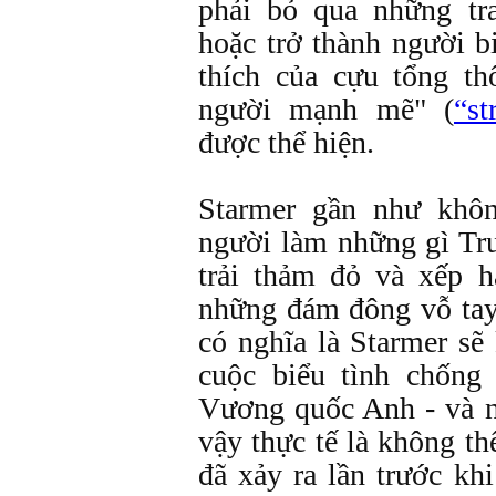
phải bỏ qua những tr
hoặc trở thành người 
thích của cựu tổng t
người mạnh mẽ" (
“s
được thể hiện.
Starmer gần như khô
người làm những gì Tr
trải thảm đỏ và xếp 
những đám đông vỗ tay
có nghĩa là Starmer sẽ
cuộc biểu tình chống
Vương quốc Anh - và n
vậy thực tế là không th
đã xảy ra lần trước kh