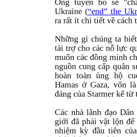
Ông tuyên bố sẽ "ch
Ukraine (
“end” the Ukr
ra rất ít chi tiết về cách 
Những gì chúng ta biế
tài trợ cho các nỗ lực 
muốn các đồng minh châ
nguồn cung cấp quân 
hoàn toàn ủng hộ cuộ
Hamas ở Gaza, vốn là
đảng của Starmer kể từ 
Các nhà lãnh đạo Dân 
giới đã phải vật lộn đ
nhiệm kỳ đầu tiên củ