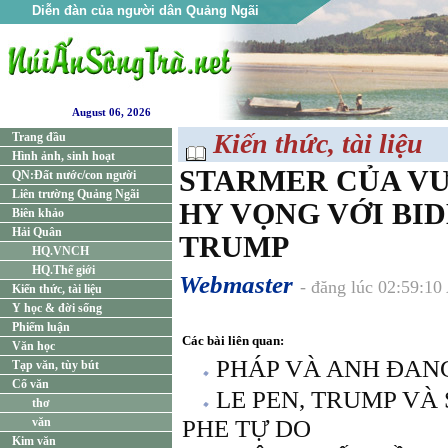
Diễn đàn của người dân Quảng Ngãi
August 06, 2026
Kiến thức, tài liệu
Trang đầu
Hình ảnh, sinh hoạt
STARMER CỦA V
QN:Đất nước/con người
Liên trường Quảng Ngãi
HY VỌNG VỚI BID
Biên khảo
Hải Quân
TRUMP
HQ.VNCH
HQ.Thế giới
Webmaster
- đăng lúc 02:59:10
Kiến thức, tài liệu
Y học & đời sống
Phiếm luận
Các bài liên quan:
Văn học
PHÁP VÀ ANH ĐAN
Tạp văn, tùy bút
Cổ văn
LE PEN, TRUMP VÀ
thơ
văn
PHE TỰ DO
Kim văn