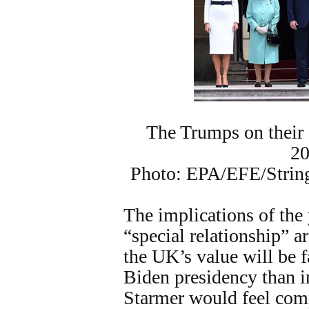
The Trumps on their s
2
Photo: EPA/EFE/String
The implications of the 
“special relationship” a
the UK’s value will be f
Biden presidency than i
Starmer would feel comp