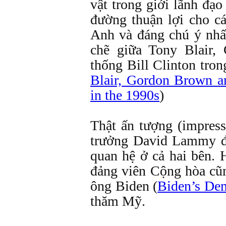
vật trong giới lãnh đạ
đường thuận lợi cho cá
Anh và đáng chú ý nhấ
chẽ giữa Tony Blair
thống Bill Clinton tro
Blair, Gordon Brown an
in the 1990s
)
Thật ấn tượng (impress
trưởng David Lammy đ
quan hệ ở cả hai bên. 
đảng viên Cộng hòa cũ
ông Biden (
Biden’s De
thăm Mỹ.