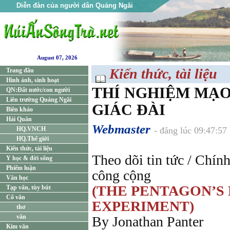
Diễn đàn của người dân Quảng Ngãi
August 07, 2026
Kiến thức, tài liệu
Trang đầu
Hình ảnh, sinh hoạt
THÍ NGHIỆM MẠO
QN:Đất nước/con người
Liên trường Quảng Ngãi
GIÁC ĐÀI
Biên khảo
Hải Quân
Webmaster
HQ.VNCH
- đăng lúc 09:47:5
HQ.Thế giới
Kiến thức, tài liệu
Theo dõi tin tức / Chính
Y học & đời sống
Phiếm luận
công cộng
Văn học
(THE PENTAGON’S 
Tạp văn, tùy bút
Cổ văn
EXPERIMENT)
thơ
văn
By Jonathan Panter
Kim văn