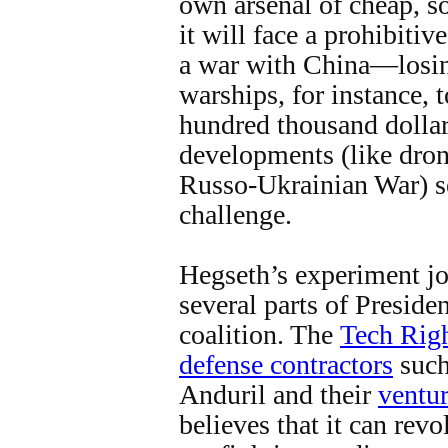
own arsenal of cheap, s
it will face a prohibitiv
a war with China—losin
warships, for instance, t
hundred thousand dolla
developments (like dro
Russo-Ukrainian War) s
challenge.
Hegseth’s experiment joi
several parts of Presid
coalition. The
Tech Rig
defense contractors
such
Anduril and their
ventur
believes that it can revo