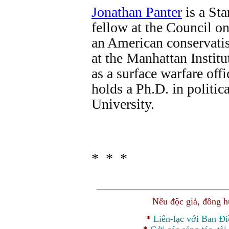
Jonathan Panter
is a Sta
fellow at the Council o
an American conservati
at the Manhattan Institu
as a surface warfare off
holds a Ph.D. in politi
University.
* * *
Nếu độc giả, đồng 
*
Liên-lạc với Ban Đ