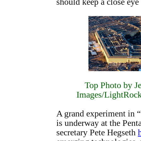
should keep a close eye
Top Photo by 
Images/LightRock
A grand experiment in “
is underway at the Pen
secretary Pete Hegseth