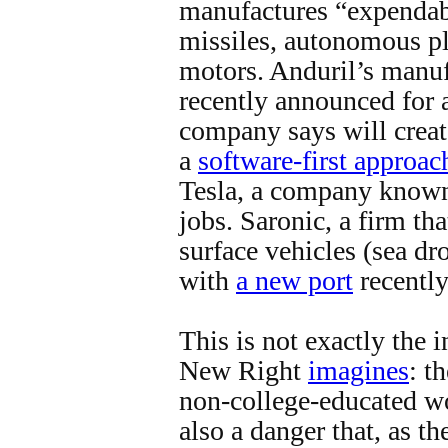
manufactures “expendabl
missiles, autonomous pl
motors. Anduril’s manu
recently announced for a
company says will crea
a
software-first approac
Tesla, a company known
jobs. Saronic, a firm t
surface vehicles (sea dr
with
a new port
recently
This is not exactly the i
New Right
imagines
: t
non-college-educated w
also a danger that, as t