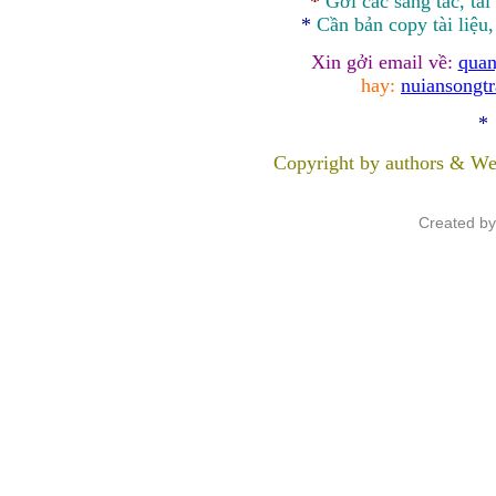
*
Gởi các sáng tác, tài
*
Cần bản
copy
tài liệu
Xin gởi email về:
quan
hay:
nuiansongt
*
Copyright by authors & We
Created b