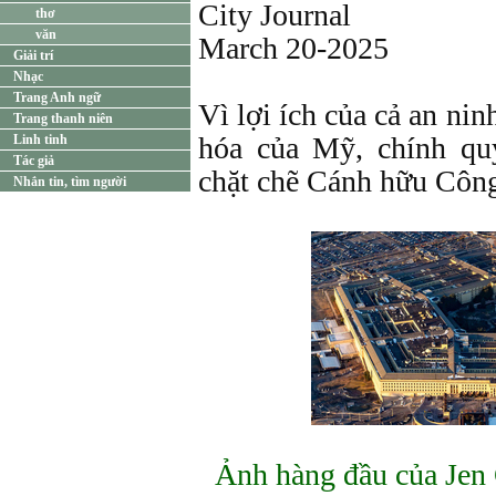
City Journal
thơ
văn
March 20-2025
Giải trí
Nhạc
Trang Anh ngữ
Vì lợi ích của cả an ni
Trang thanh niên
hóa của Mỹ, chính qu
Linh tinh
Tác giả
chặt chẽ Cánh hữu Côn
Nhắn tin, tìm người
Ảnh hàng đầu của Jen