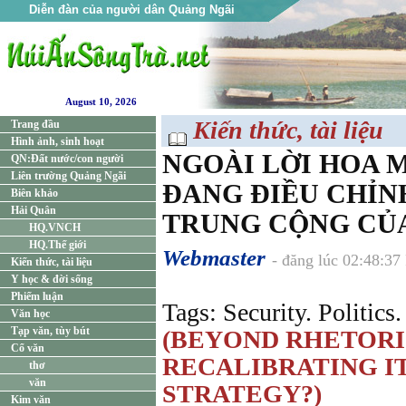
Diễn đàn của người dân Quảng Ngãi
August 10, 2026
Kiến thức, tài liệu
Trang đầu
Hình ảnh, sinh hoạt
NGOÀI LỜI HOA M
QN:Đất nước/con người
Liên trường Quảng Ngãi
ĐANG ĐIỀU CHỈN
Biên khảo
Hải Quân
TRUNG CỘNG CỦ
HQ.VNCH
HQ.Thế giới
Webmaster
- đăng lúc 02:48:3
Kiến thức, tài liệu
Y học & đời sống
Phiếm luận
Tags: Security. Politics.
Văn học
Tạp văn, tùy bút
(BEYOND RHETORIC:
Cổ văn
RECALIBRATING I
thơ
văn
STRATEGY?)
Kim văn