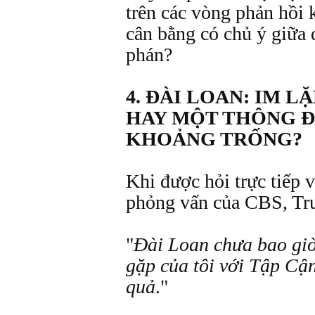
trên các vòng phản hồi k
cân bằng có chủ ý giữa 
phán?
4. ĐÀI LOAN: IM L
HAY MỘT THÔNG Đ
KHOẢNG TRỐNG?
Khi được hỏi trực tiếp 
phỏng vấn của CBS, Tru
"
Đài Loan chưa bao giờ
gặp của tôi với Tập Cận
quả
."