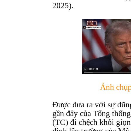
2025).
Ảnh chụp
Được đưa ra với sự dũn
gần đây của Tổng thốn
(TC) đi chệch khỏi giọn
định lập trường của Mỹ