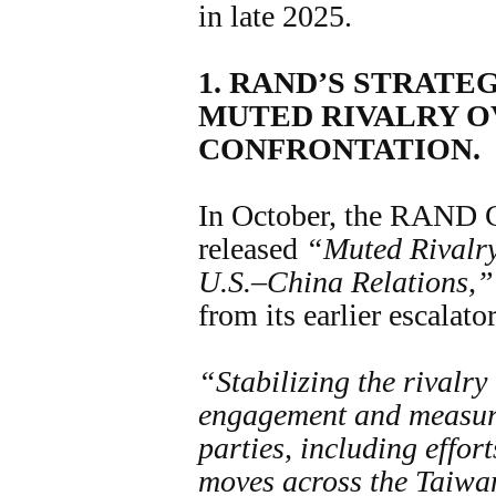
in late 2025.
1.
RAND’S STRATE
MUTED RIVALRY 
CONFRONTATION.
In October, the RAND 
released
“Muted Rivalry:
U.S.–China Relations,”
from its earlier escalat
“Stabilizing the rivalry
engagement and measure
parties, including effort
moves across the Taiwan