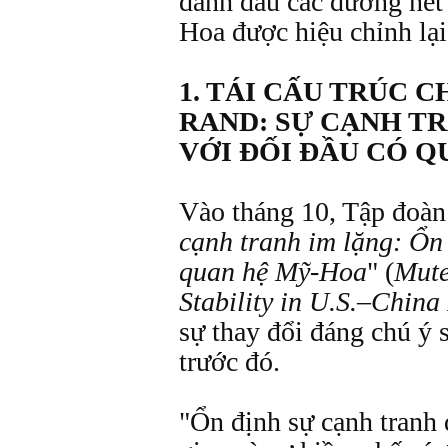
đánh dấu các đường nét
Hoa được hiệu chỉnh lạ
1. TÁI CẤU TRÚC 
RAND: SỰ CẠNH T
VỚI ĐỐI ĐẦU CÓ Q
Vào tháng 10, Tập đoà
cạnh tranh im lặng: Ổn 
quan hệ Mỹ-Hoa
" (
Mute
Stability in U.S.–China
sự thay đổi đáng chú ý 
trước đó.
"Ổn định sự cạnh tranh 