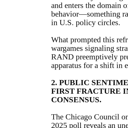
and enters the domain o
behavior—something rare
in U.S. policy circles.
What prompted this refr
wargames signaling stra
RAND preemptively prep
apparatus for a shift in 
2.
PUBLIC SENTIME
FIRST FRACTURE I
CONSENSUS.
The Chicago Council on
2025 poll reveals an un