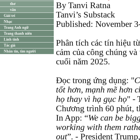
By Tanvi Ratna
thơ
văn
Tanvi’s Substack
Giải trí
Published: November 3
Nhạc
Trang Anh ngữ
Trang thanh niên
Linh tinh
Phân tích các tín hiệu
Tác giả
cảm của công chúng và t
Nhắn tin, tìm người
cuối năm 2025.
Đọc trong ứng dụng: "
C
tốt hơn, mạnh mẽ hơn c
họ thay vì hạ gục họ
" -
Chương trình 60 phút, 
In App: “
We can be bigge
working with them rath
out
”. - President Trump