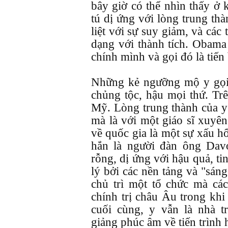
bây giờ có thể nhìn thấy ở 
tú dị ứng với lòng trung th
liệt với sự suy giảm, và các
dạng với thành tích. Obama
chính mình và gọi đó là tiến
Những kẻ ngưỡng mộ y gọi 
chủng tộc, hậu mọi thứ. Trê
Mỹ. Lòng trung thành của y
mà là với một giáo sĩ xuyê
về quốc gia là một sự xấu h
hắn là người đàn ông Davo
rỗng, dị ứng với hậu quả, ti
lý bởi các nền tảng và "sán
chủ trì một tổ chức mà các
chính trị châu Âu trong kh
cuối cùng, y vẫn là nhà t
giảng phúc âm về tiến trình 