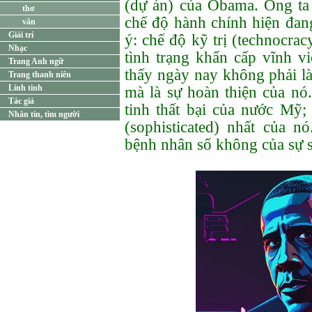
(dự án) của Obama. Ông t
thơ
chế độ hành chính hiện đan
văn
Giải trí
ý: chế độ kỹ trị (technocrac
Nhạc
tình trạng khẩn cấp vĩnh v
Trang Anh ngữ
thấy ngày nay không phải là
Trang thanh niên
Linh tinh
mà là sự hoàn thiện của nó
Tác giả
tinh thất bại của nước Mỹ; 
Nhắn tin, tìm người
(sophisticated) nhất của n
bệnh nhân số không của sự 