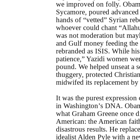
we improved on folly. Obama
Sycamore, poured advanced 
hands of “vetted” Syrian rebe
whoever could chant “Allahu
was not moderation but ma
and Gulf money feeding the 
rebranded as ISIS. While his 
patience,” Yazidi women wer
pound. We helped unseat a sec
thuggery, protected Christian
midwifed its replacement by a
It was the purest expression
in Washington’s DNA. Obama
what Graham Greene once di
American: the American faith
disastrous results. He repla
idealist Alden Pyle with a ne