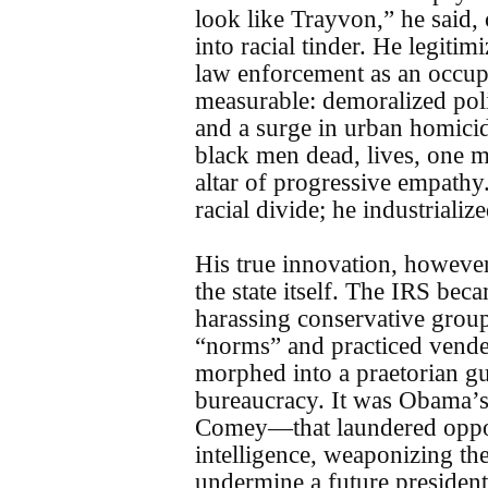
look like Trayvon,” he said,
into racial tinder. He legiti
law enforcement as an occupy
measurable: demoralized pol
and a surge in urban homicid
black men dead, lives, one mi
altar of progressive empath
racial divide; he industrialize
His true innovation, however,
the state itself. The IRS bec
harassing conservative group
“norms” and practiced vendet
morphed into a praetorian g
bureaucracy. It was Obama’
Comey—that laundered oppos
intelligence, weaponizing th
undermine a future president