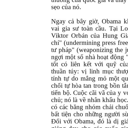
sẹo của nó.
Ngay cả bây giờ, Obama kh
vai gia sư toàn cầu. Tại L
Viktor Orbán của Hung Gia
chí" (undermining press fre
tư pháp" (weaponizing the j
ngợi một số nhà hoạt động 
tốt có liên kết với quỹ c
thuần túy: vị linh mục th
tính tự do mắng mỏ một quố
chối tự hòa tan trong bồn t
tiến bộ. Cuộc cãi vã của y 
chủ; nó là về nhân khẩu họ
có các băng nhóm chải chuốt
bất tiện cho những người sù
Đối với Obama, đó là dị gi