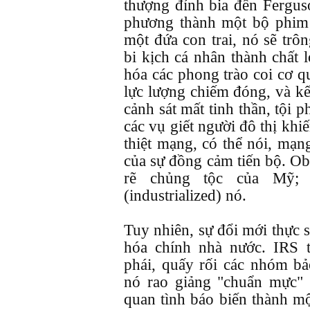
thượng đỉnh bia đến Fergus
phương thành một bộ phim 
một đứa con trai, nó sẽ trô
bi kịch cá nhân thành chất
hóa các phong trào coi cơ q
lực lượng chiếm đóng, và kế
cảnh sát mất tinh thần, tội 
các vụ giết người đô thị khi
thiệt mạng, có thể nói, mạn
của sự đồng cảm tiến bộ. O
rẽ chủng tộc của Mỹ;
(industrialized) nó.
Tuy nhiên, sự đổi mới thực s
hóa chính nhà nước. IRS 
phái, quấy rối các nhóm bả
nó rao giảng "chuẩn mực" 
quan tình báo biến thành m