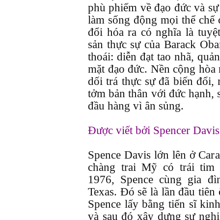
phù phiếm về đạo đức và sự 
làm sống động mọi thể chế 
đổi hóa ra có nghĩa là tuyệ
sản thực sự của Barack Oba
thoái: diễn đạt tao nhã, quả
mặt đạo đức. Nền cộng hòa m
dối trá thực sự đã biến đổi
tởm bản thân với đức hạnh, s
đầu hàng vì ân sủng.
Được viết bởi Spencer Davis
Spence Davis lớn lên ở Cara
chàng trai Mỹ có trái ti
1976, Spence cùng gia đì
Texas. Đó sẽ là lần đầu tiên
Spence lấy bằng tiến sĩ kinh
và sau đó xây dựng sự nghiệ