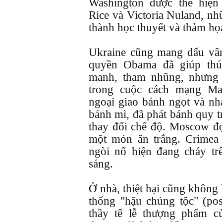
Washington được thể hiện
Rice và Victoria Nuland, nh
thành học thuyết và thảm họ
Ukraine cũng mang dấu vân
quyền Obama đã giúp th
manh, tham nhũng, nhưng 
trong cuộc cách mạng Ma
ngoại giao bánh ngọt và nhà
bánh mì, đã phát bánh quy t
thay đổi chế độ. Moscow đọ
một món ăn trắng. Crimea 
ngòi nổ hiện đang cháy tr
sáng.
Ở nhà, thiệt hại cũng khôn
thống "hậu chủng tộc" (post-
thầy tế lễ thượng phẩm c