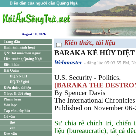
Diễn đàn của người dân Quảng Ngãi
August 10, 2026
Kiến thức, tài liệu
Trang đầu
Hình ảnh, sinh hoạt
BARAKA KẺ HỦY DIỆT
QN:Đất nước/con người
Liên trường Quảng Ngãi
Webmaster
- đăng lúc 05:03:55 PM, N
Biên khảo
Hải Quân
U.S. Security - Politics.
HQ.VNCH
HQ.Thế giới
(BARAKA THE DESTRO
Kiến thức, tài liệu
By Spencer Davis
Y học & đời sống
The International Chronicles
Phiếm luận
Văn học
Published on November 06
Tạp văn, tùy bút
Cổ văn
Sự chia rẽ chính trị, chiến
thơ
văn
liệu (bureaucratic), tất cả đ
Kim văn