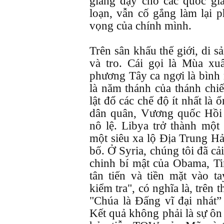
giảng dạy cho các quốc gia
loạn, vẫn cố gắng làm lại 
vọng của chính mình.
Trên sân khấu thế giới, di 
và tro. Cái gọi là Mùa x
phương Tây ca ngợi là bình 
là năm thánh của thánh chi
lật đổ các chế độ ít nhất là
dân quân, Vương quốc Hồi g
nô lệ. Libya trở thành một
một siêu xa lộ Địa Trung Hả
bố. Ở Syria, chúng tôi đã cải
chinh bí mật của Obama, T
tân tiến và tiền mặt vào t
kiểm tra", có nghĩa là, trên t
"Chúa là Đấng vĩ đại nhát” 
Kết quả không phải là sự ôn 