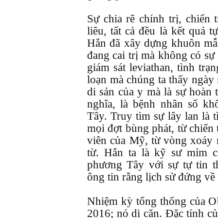
Sự chia rẽ chính trị, chiến
liêu, tất cả đều là kết quả
Hắn đã xây dựng khuôn mẫu
đang cai trị mà không có sự 
giám sát leviathan, tình tr
loạn mà chúng ta thấy ngày 
di sản của y mà là sự hoàn 
nghĩa, là bệnh nhân số kh
Tây. Truy tìm sự lây lan là 
mọi đợt bùng phát, từ chiến
viên của Mỹ, từ vòng xoáy 
từ. Hắn ta là kỹ sư mỉm c
phương Tây với sự tự tin 
ông tin rằng lịch sử đứng về
Nhiệm kỳ tổng thống của O
2016; nó di căn. Đặc tính củ