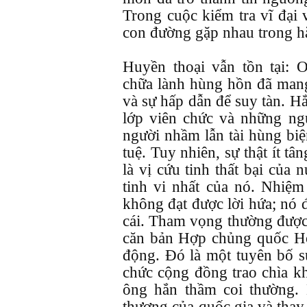
Trong cuộc kiểm tra vĩ đại 
con đường gặp nhau trong hắ
Huyền thoại vẫn tồn tại: O
chữa lành hùng hồn đã mang
và sự hấp dẫn để suy tàn. H
lớp viên chức và những ng
người nhầm lẫn tài hùng biện
tuệ. Tuy nhiên, sự thật ít 
là vị cứu tinh thất bại của 
tinh vi nhất của nó. Nhiệm
không đạt được lời hứa; nó 
cái. Tham vọng thường được 
căn bản Hợp chủng quốc Ho
động. Đó là một tuyên bố sứ
chức cộng đồng trao chìa 
ông hắn thầm coi thường. 
thương của quốc gia và thay