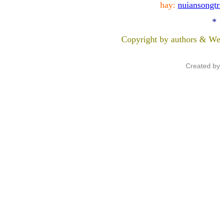
hay:
nuiansongt
*
Copyright by authors & We
Created b