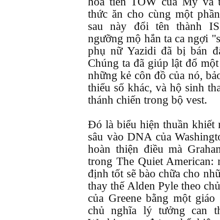
hỏa tiễn TOW của Mỹ và t
thức ăn cho cùng một phần
sau này đổi tên thành I
ngưỡng mộ hắn ta ca ngợi "s
phụ nữ Yazidi đã bị bán 
Chúng ta đã giúp lật đổ một 
những kẻ côn đồ của nó, bả
thiểu số khác, và hộ sinh t
thánh chiến trong bộ vest.
Đó là biểu hiện thuần khiết 
sâu vào DNA của Washingto
hoàn thiện điều mà Graha
trong The Quiet American: 
định tốt sẽ bào chữa cho nh
thay thế Alden Pyle theo ch
của Greene bằng một giáo 
chủ nghĩa lý tưởng can 