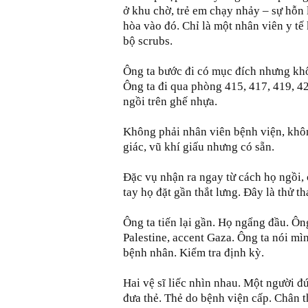
ở khu chờ, trẻ em chạy nhảy – sự hỗn
hòa vào đó. Chỉ là một nhân viên y tế
bộ scrubs.
Ông ta bước đi có mục đích nhưng khôn
Ông ta đi qua phòng 415, 417, 419, 4
ngồi trên ghế nhựa.
Không phải nhân viên bệnh viện, không
giác, vũ khí giấu nhưng có sẵn.
Đặc vụ nhận ra ngay từ cách họ ngồi,
tay họ đặt gần thắt lưng. Đây là thử th
Ông ta tiến lại gần. Họ ngẩng đầu. Ôn
Palestine, accent Gaza. Ông ta nói mì
bệnh nhân. Kiểm tra định kỳ.
Hai vệ sĩ liếc nhìn nhau. Một người đ
đưa thẻ. Thẻ do bệnh viện cấp. Chân th