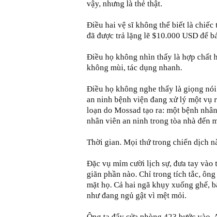
vậy, nhưng là thẻ thật.
Điều hai vệ sĩ không thể biết là chiế
đã được trả lặng lẽ $10.000 USD để b
Điều họ không nhìn thấy là hợp chất 
không mùi, tác dụng nhanh.
Điều họ không nghe thấy là giọng nói 
an ninh bệnh viện đang xử lý một vụ r
loạn do Mossad tạo ra: một bệnh nhân 
nhân viên an ninh trong tòa nhà đến mộ
Thời gian. Mọi thứ trong chiến dịch n
Đặc vụ mỉm cười lịch sự, đưa tay vào t
giãn phần nào. Chỉ trong tích tắc, ôn
mặt họ. Cả hai ngã khụy xuống ghế, bấ
như đang ngủ gật vì mệt mỏi.
Ông ta đẩy cửa phòng 423 bước vào. 