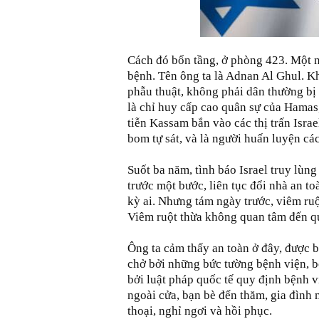
Cách đó bốn tầng, ở phòng 423. Một 
bệnh. Tên ông ta là Adnan Al Ghul. 
phẫu thuật, không phải dân thường bị
là chỉ huy cấp cao quân sự của Hamas
tiễn Kassam bắn vào các thị trấn Isra
bom tự sát, và là người huấn luyện cá
Suốt ba năm, tình báo Israel truy lùng
trước một bước, liên tục đổi nhà an to
kỳ ai. Nhưng tám ngày trước, viêm ruộ
Viêm ruột thừa không quan tâm đến qu
Ông ta cảm thấy an toàn ở đây, được 
chở bởi những bức tường bệnh viện, bở
bởi luật pháp quốc tế quy định bệnh vi
ngoài cửa, bạn bè đến thăm, gia đình m
thoại, nghỉ ngơi và hồi phục.