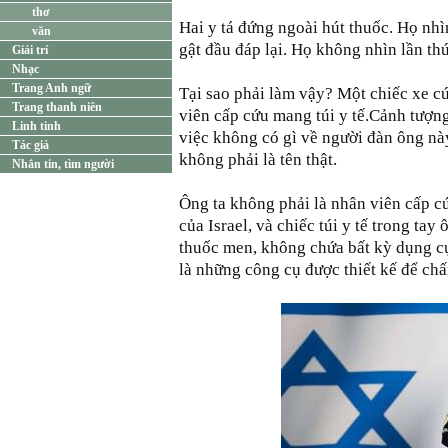
thơ
Hai y tá đứng ngoài hút thuốc. Họ nhì
văn
gật đầu đáp lại. Họ không nhìn lần thứ
Giải trí
Nhạc
Trang Anh ngữ
Tại sao phải làm vậy? Một chiếc xe c
Trang thanh niên
viên cấp cứu mang túi y tế.Cảnh tượng
Linh tinh
việc không có gì về người đàn ông này
Tác giả
không phải là tên thật.
Nhắn tin, tìm người
Ông ta không phải là nhân viên cấp c
của Israel, và chiếc túi y tế trong ta
thuốc men, không chứa bất kỳ dụng cụ
là những công cụ được thiết kế để chấ