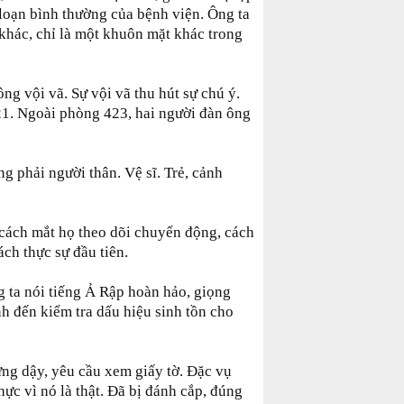
 loạn bình thường của bệnh viện. Ông ta
 khác, chỉ là một khuôn mặt khác trong
g vội vã. Sự vội vã thu hút sự chú ý.
21. Ngoài phòng 423, hai người đàn ông
 phải người thân. Vệ sĩ. Trẻ, cảnh
 cách mắt họ theo dõi chuyển động, cách
ách thực sự đầu tiên.
g ta nói tiếng Ả Rập hoàn hảo, giọng
nh đến kiểm tra dấu hiệu sinh tồn cho
ứng dậy, yêu cầu xem giấy tờ. Đặc vụ
ực vì nó là thật. Đã bị đánh cắp, đúng