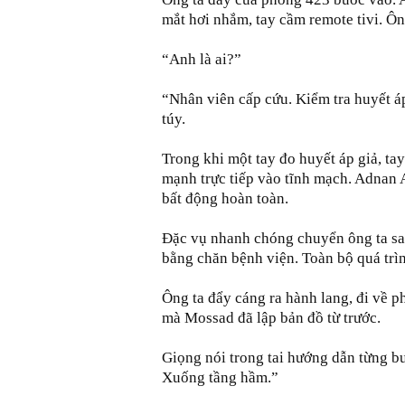
mắt hơi nhắm, tay cầm remote tivi. Ô
“Anh là ai?”
“Nhân viên cấp cứu. Kiểm tra huyết áp
túy.
Trong khi một tay đo huyết áp giả, tay
mạnh trực tiếp vào tĩnh mạch. Adnan A
bất động hoàn toàn.
Đặc vụ nhanh chóng chuyển ông ta san
bằng chăn bệnh viện. Toàn bộ quá trìn
Ông ta đẩy cáng ra hành lang, đi về ph
mà Mossad đã lập bản đồ từ trước.
Giọng nói trong tai hướng dẫn từng b
Xuống tầng hầm.”