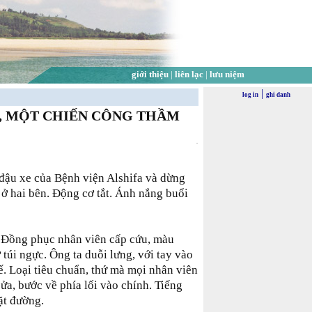
giới thiệu
|
liên lạc
|
lưu niệm
|
log in
ghi danh
S, MỘT CHIẾN CÔNG THẦM
 đậu xe của Bệnh viện Alshifa và dừng
ỏ ở hai bên. Động cơ tắt. Ánh nắng buổi
. Đồng phục nhân viên cấp cứu, màu
 túi ngực. Ông ta duỗi lưng, với tay vào
tế. Loại tiêu chuẩn, thứ mà mọi nhân viên
ửa, bước về phía lối vào chính. Tiếng
ặt đường.