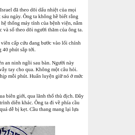
Israel đã theo dõi dấu nhiệt của mọi
 sáu ngày. Ông ta không hề biết rằng
hệ thống máy tính của bệnh viện, nắm
c và sổ theo dõi người thăm của ông ta.
 viên cấp cứu đang bước vào lối chính
 40 phút sắp tới.
ên an ninh ngồi sau bàn. Người này
 vẫy tay cho qua. Không một câu hỏi.
nhịp mỗi phút. Huấn luyện giữ nó ở mức
ua biên giới, qua lãnh thổ thù địch. Đây
rình diễn khác. Ông ta đi về phía cầu
uá dễ bị kẹt. Cầu thang mang lại lựa