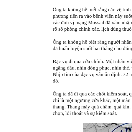
Ông ta không hề biết rằng các vệ tinh 
phương tiện ra vào bệnh viện này suốt
các đơn vị mạng Mossad đã xâm nhập 
rõ số phòng chính xác, lịch dùng thuố
Ông ta không hề biết rằng người nhân
đã huấn luyện suốt hai tháng cho đúng
Đặc vụ đi qua cửa chính. Một nhân vi
ngẩng đầu, nhìn đồng phục, nhìn thẻ,
Nhịp tim của đặc vụ vẫn ổn định. 72 
đó.
Ông ta đã đi qua các chốt kiểm soát, q
chỉ là một ngưỡng cửa khác, một màn t
thang. Thang máy quá chậm, quá kín, q
chọn, lối thoát và sự kiểm soát.