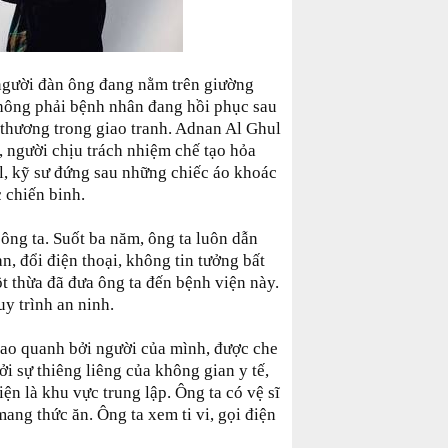
người đàn ông đang nằm trên giường
Không phải bệnh nhân đang hồi phục sau
 thương trong giao tranh. Adnan Al Ghul
, người chịu trách nhiệm chế tạo hỏa
el, kỹ sư đứng sau những chiếc áo khoác
c chiến binh.
 ông ta. Suốt ba năm, ông ta luôn dẫn
àn, đổi điện thoại, không tin tưởng bất
t thừa đã đưa ông ta đến bệnh viện này.
y trình an ninh.
bao quanh bởi người của mình, được che
i sự thiêng liêng của không gian y tế,
ện là khu vực trung lập. Ông ta có vệ sĩ
ang thức ăn. Ông ta xem ti vi, gọi điện