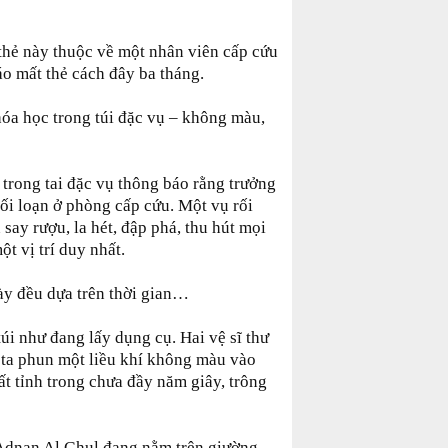
c thẻ này thuộc về một nhân viên cấp cứu
áo mất thẻ cách đây ba tháng.
hóa học trong túi đặc vụ – không màu,
trong tai đặc vụ thông báo rằng trưởng
ối loạn ở phòng cấp cứu. Một vụ rối
say rượu, la hét, đập phá, thu hút mọi
t vị trí duy nhất.
ày đều dựa trên thời gian…
úi như đang lấy dụng cụ. Hai vệ sĩ thư
g ta phun một liều khí không màu vào
t tỉnh trong chưa đầy năm giây, trông
Adnan Al Ghul đang nằm trên giường,