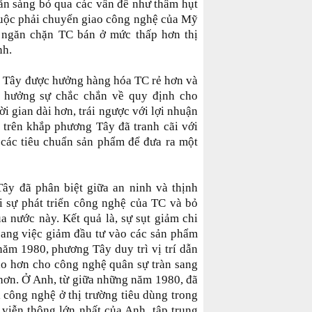
sẵn sàng bỏ qua các vấn đề như thâm hụt
, buộc phải chuyển giao công nghệ của Mỹ
 ngăn chặn TC bán ở mức thấp hơn thị
nh.
g Tây được hưởng hàng hóa TC rẻ hơn và
 hưởng sự chắc chắn về quy định cho
ời gian dài hơn, trái ngược với lợi nhuận
ủ trên khắp phương Tây đã tranh cãi với
các tiêu chuẩn sản phẩm để đưa ra một
ây đã phân biệt giữa an ninh và thịnh
i sự phát triển công nghệ của TC và bỏ
ủa nước này. Kết quả là, sự sụt giảm chi
sang việc giảm đầu tư vào các sản phẩm
năm 1980, phương Tây duy trì vị trí dẫn
ao hơn cho công nghệ quân sự tràn sang
n hơn. Ở Anh, từ giữa những năm 1980, đã
i công nghệ ở thị trường tiêu dùng trong
viễn thông lớn nhất của Anh, tập trung