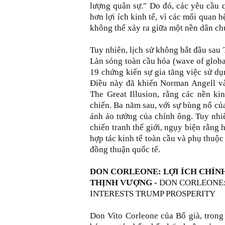
lượng quân sự." Do đó, các yêu cầu 
hơn lợi ích kinh tế, vì các mối quan h
không thể xảy ra giữa một nền dân chủ
Tuy nhiên, lịch sử không bắt đầu sau 
Làn sóng toàn cầu hóa (wave of global
19 chứng kiến sự gia tăng việc sử dụ
Điều này đã khiến Norman Angell và
The Great Illusion, rằng các nền ki
chiến. Ba năm sau, với sự bùng nổ của
ảnh ảo tưởng của chính ông. Tuy nhi
chiến tranh thế giới, ngụy biện rằng 
hợp tác kinh tế toàn cầu và phụ thuộc
đồng thuận quốc tế.
DON CORLEONE: LỢI ÍCH CHÍNH
THỊNH VƯỢNG -
DON CORLEONE:
INTERESTS TRUMP PROSPERITY
Don Vito Corleone của Bố già, trong