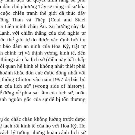
ền dân chủ phương Tây sẽ củng cố sự hòa
cuộc chiến tranh thế giới đã thúc đẩy
ồng Than và Thép (Coal and Steel
ủa Liên minh châu Âu. Xu hướng này đã
ạnh, với chiến thắng của chủ nghĩa tư
ức thế giới tự do được xác định bởi thị
 bảo đảm an ninh của Hoa Kỳ, trật tự
h chính trị và thịnh vượng kinh tế, đến
thùng rác của lịch sử (điều này bất chấp
 mối quan hệ kinh tế không nhất thiết phải
 Khoảnh khắc đơn cực được đồng nhất với
ng thống Clinton vào năm 1997 đã bác bỏ
 của lịch sử" (wrong side of history).
ể đứng về phía sai lầm của lịch sử, hoặc
thành nguồn gốc của sự dễ bị tổn thương
tự do chắc chắn không lường trước được
ự tách rời kinh tế của họ với Hoa Kỳ. Họ
cách lý tưởng những hoàn cảnh lịch sử