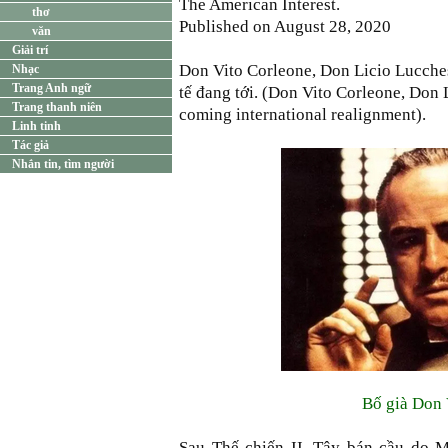
The American Interest.
thơ
Published on August 28, 2020
văn
Giải trí
Don Vito Corleone, Don Licio Lucches
Nhạc
Trang Anh ngữ
tế đang tới. (Don Vito Corleone, Don
Trang thanh niên
coming international realignment).
Linh tinh
Tác giả
Nhắn tin, tìm người
Bố già Don 
Sau Thế chiến II, Tây bán cầu do M