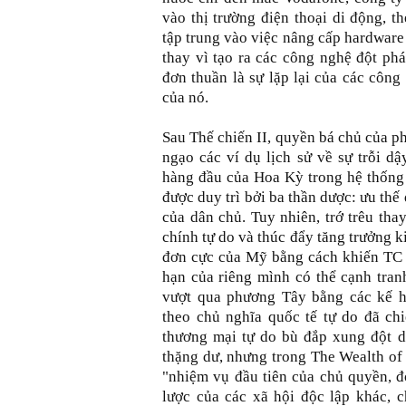
vào thị trường điện thoại di động, t
tập trung vào việc nâng cấp hardware
thay vì tạo ra các công nghệ đột ph
đơn thuần là sự lặp lại của các công
của nó.
Sau Thế chiến II, quyền bá chủ của p
ngạo các ví dụ lịch sử về sự trỗi d
hàng đầu của Hoa Kỳ trong hệ thống 
được duy trì bởi ba thần dược: ưu thế
của dân chủ. Tuy nhiên, trớ trêu tha
chính tự do và thúc đẩy tăng trưởng k
đơn cực của Mỹ bằng cách khiến TC tă
hạn của riêng mình có thể cạnh tran
vượt qua phương Tây bằng các kế h
theo chủ nghĩa quốc tế tự do đã ch
thương mại tự do bù đắp xung đột do
thặng dư, nhưng trong The Wealth of
"nhiệm vụ đầu tiên của chủ quyền, đ
lược của các xã hội độc lập khác, c