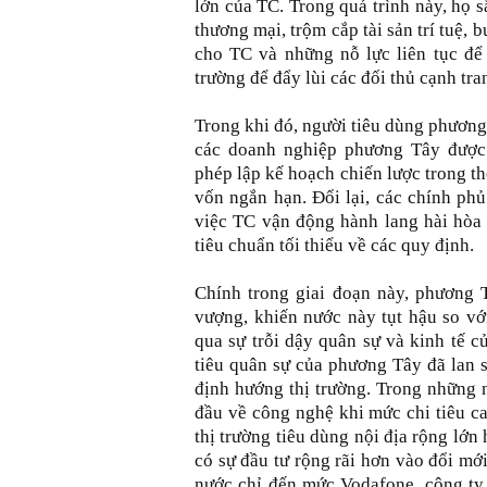
lớn của TC. Trong quá trình này, họ 
thương mại, trộm cắp tài sản trí tuệ
cho TC và những nỗ lực liên tục để
trường để đẩy lùi các đối thủ cạnh tra
Trong khi đó, người tiêu dùng phươn
các doanh nghiệp phương Tây được
phép lập kế hoạch chiến lược trong th
vốn ngắn hạn. Đổi lại, các chính ph
việc TC vận động hành lang hài hòa 
tiêu chuẩn tối thiểu về các quy định.
Chính trong giai đoạn này, phương T
vượng, khiến nước này tụt hậu so vớ
qua sự trỗi dậy quân sự và kinh tế c
tiêu quân sự của phương Tây đã lan 
định hướng thị trường. Trong những 
đầu về công nghệ khi mức chi tiêu c
thị trường tiêu dùng nội địa rộng lớ
có sự đầu tư rộng rãi hơn vào đổi mớ
nước chỉ đến mức Vodafone, công ty 