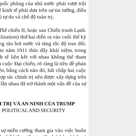
quốc phòng của nhà nước phải vượt trội
ệ kinh tế phải dựa trên sự tin tưởng, điều
 tự do và chế độ toàn trị.
Thế chiến II, hoặc sau Chiến tranh Lạnh.
ization) thứ hai diễn ra vào cuối thế kỷ
ng tàu hơi nước và tăng tốc độ trao đổi.
o năm 1911 thúc đẩy khái niệm, trong
nh tế liên kết với nhau không thể tham
 cuộc Đại chiến, rõ ràng là tiêu đề phản
ên, bằng cách nào đó, bất chấp hai cuộc
hợp tác chính trị nên được xây dựng trên
 lẫn nhau đã trở thành một vấn đề của sự
 TRỊ VÀ AN NINH CỦA TRUMP
 POLITICAL AND SECURITY
 sự miễn cưỡng tham gia vào việc buôn