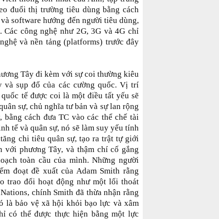
heo đuổi thị trường tiêu dùng bằng cách
 và software hướng đến người tiêu dùng,
á. Các công nghệ như 2G, 3G và 4G chỉ
 nghệ và nền tảng (platforms) trước đây
hương Tây đi kèm với sự coi thường kiêu
ậy và sụp đổ của các cường quốc. Vị trí
quốc tế được coi là một điều tất yếu sẽ
 quân sự, chủ nghĩa tư bản và sự lan rộng
y, bằng cách đưa TC vào các thể chế tài
inh tế và quân sự, nó sẽ làm suy yếu tính
ng chi tiêu quân sự, tạo ra trật tự giới
h với phương Tây, và thậm chí cố gắng
oạch toàn cầu của mình. Những người
iếm đoạt đề xuất của Adam Smith rằng
 trao đổi hoạt động như một lối thoát
 Nations, chính Smith đã thừa nhận rằng
ó là bảo vệ xã hội khỏi bạo lực và xâm
hỉ có thể được thực hiện bằng một lực