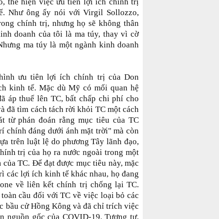
 thể hiện việc ưu tiên lợi ích chính trị
 tế. Như ông ấy nói với Virgil Sollozzo,
trong chính trị, nhưng họ sẽ không thân
kinh doanh của tôi là ma túy, thay vì cờ
 Nhưng ma túy là một ngành kinh doanh
nh ưu tiên lợi ích chính trị của Don
i ích kinh tế. Mặc dù Mỹ có mối quan hệ
ã áp thuế lên TC, bất chấp chi phí cho
à đã tìm cách tách rời khỏi TC một cách
át từ phán đoán rằng mục tiêu của TC
trí chính đáng dưới ánh mặt trời" mà còn
dựa trên luật lệ do phương Tây lãnh đạo,
hính trị của họ ra nước ngoài trong một
ểm của TC. Để đạt được mục tiêu này, mặc
ì các lợi ích kinh tế khác nhau, họ đang
one về liên kết chính trị chống lại TC.
toàn cầu đối với TC về việc loại bỏ các
c bầu cử Hồng Kông và đã chỉ trích việc
ến nguồn gốc của COVID-19. Tương tự,