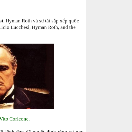
i, Hyman Roth và sự tái sắp xếp quốc
 Licio Lucchesi, Hyman Roth, and the
Vito Corleone.
ỹ lãnh đạo đã quyết định rằng sự phụ