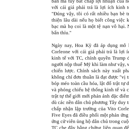
bán ma túy bất chấp lợi nhuận của nó,
với cái giá phải trả là lợi ích kinh
"Đúng vậy, tôi có rất nhiều bạn bè 
thiện lâu dài nếu họ biết công việc 
bạc mà họ coi là một tệ nạn vô hại.
bẩn thỉu."
Ngày nay, Hoa Kỳ đã áp dụng mô hì
Corleone với cái giá phải trả là lợ
kinh tế với TC, chính quyền Trump đ
người nộp thuế Mỹ khi làm như vậy, v
chiến lược. Chính sách này xuất ph
không chỉ đơn thuần là đạt được "vị 
bóp méo toàn cầu hóa, lật đổ trật tự 
và phóng chiếu hệ thống kinh tế và c
trật tự thế giới mới phản ánh đặc đi
dù các nền dân chủ phương Tây duy tr
chấp nhận lập trường của Vito Corle
Five Eyes đã điều phối một phản ứng 
ứng cử viên ủng hộ dân chủ trong cuộ
TC che đậy bằng chứng liên quan đ