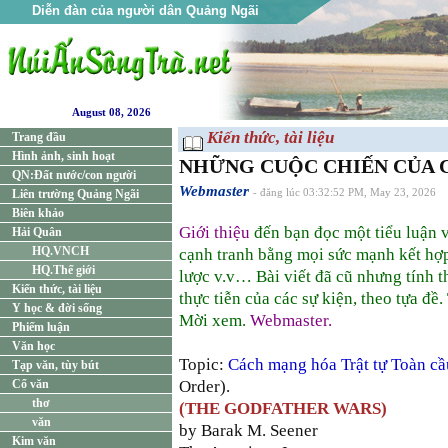
Diễn đàn của người dân Quảng Ngãi
August 08, 2026
Kiến thức, tài liệu
Trang đầu
Hình ảnh, sinh hoạt
NHỮNG CUỘC CHIẾN CỦA C
QN:Đất nước/con người
Webmaster
Liên trường Quảng Ngãi
- đăng lúc 03:32:52 PM, May 23, 2026
Biên khảo
Giới thiệu
đến bạn đọc một tiểu luận v
Hải Quân
HQ.VNCH
cạnh tranh bằng mọi sức mạnh kết hợp v
HQ.Thế giới
lược v.v… Bài viết đã cũ nhưng tính th
Kiến thức, tài liệu
thực tiễn của các sự kiện, theo tựa đề.
Y học & đời sống
Mời xem.
Webmaster.
Phiếm luận
Văn học
Topic:
Cách mạng hóa Trật tự Toàn c
Tạp văn, tùy bút
Cổ văn
Order).
thơ
(THE GODFATHER WARS)
văn
by Barak M. Seener
Kim văn