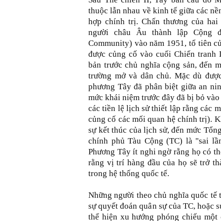
thuộc lẫn nhau về kinh tế giữa các n
hợp chính trị. Chấn thương của hai 
người châu Âu thành lập Cộng đ
Community) vào năm 1951, tổ tiên c
được củng cố vào cuối Chiến tranh L
bản trước chủ nghĩa cộng sản, đến m
trường mở và dân chủ. Mặc dù được
phương Tây đã phân biệt giữa an nin
mức khái niệm trước đây đã bị bỏ vào 
các tiền lệ lịch sử thiết lập rằng các
củng cố các mối quan hệ chính trị).
sự kết thúc của lịch sử, đến mức Tổ
chính phủ Tàu Cộng (TC) là "sai lầm
Phương Tây ít nghi ngờ rằng họ có th
rằng vị trí hàng đầu của họ sẽ trở 
trong hệ thống quốc tế.
Những người theo chủ nghĩa quốc tế 
sự quyết đoán quân sự của TC, hoặc s
thể hiện xu hướng phóng chiếu một 