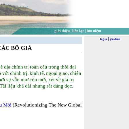
giới thiệu
|
liên lạc
|
lưu niệm
|
log in
ghi danh
ÁC BỐ GIÀ
ề địa chính trị toàn cầu trong thời đại
ới chính trị, kinh tế, ngoại giao, chiến
ời sự vẫn như còn mới, xét về giá trị
 Tài liệu khá dài nhưng rất đáng đọc.
ầu Mới
(Revolutionizing The New Global