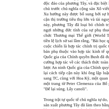
độc đáo của phương Tây, và đặc biệt 
chủ trước chủ nghĩa cộng sản Xô viết,
Xu hướng này được bổ sung bởi sự h
cận thị trường tiêu thụ lớn và tài ng
này, phương Tây đã loại bỏ chính tr
ngợi những đức tính của sự phụ thu
chức Thương mại Thế giới (World T
tiền lệ lịch sử sai lầm rằng, "Bài học
cuộc chiến là hợp tác chính trị quốc 
bản phụ thuộc vào hợp tác kinh tế q
Quốc gia của Chính quyền Bush đã đư
cường hợp tác về các thách thức toàn
lược An ninh Quốc gia của Chính quy
lại cách tiếp cận này khi ông lập l
sang TC, cùng với Hoa Kỳ, một quan h
một trang từ Peter Clemenza của Bố 
"Để lại súng. Lấy canoli".
Trong trật tự quốc tế chủ nghĩa tự do
sản xuất phương Tây đã làm theo bằng