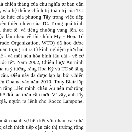
là chiến thắng của chủ nghĩa tư bản dân
 vào hệ thống chính trị toàn trị của TC.
áo hức của phương Tây trong việc tiếp
uyên thiên nhiên của TC. Trong quá trình
ị thực tế, và tiếng chuông vang lên, ca
ộc lẫn nhau về tài chính Mỹ - Hoa. Tổ
rade Organization, WTO) đã học được
 quan trọng rút ra từ kinh nghiệm giữa hai
tế - và một nền hòa bình lâu dài - về cơ
uốc tế". Năm 2002, Chiến lược An ninh
a ra ý tưởng rằng Hoa Kỳ và TC sẽ tăng
 cầu. Điều này đã được lặp lại bởi Chiến
ền Obama vào năm 2010. Tony Blair lặp
uận rằng Liên minh châu Âu nên mở rộng
ệ đối tác toàn cầu mới. Vì vậy, anh lấy
già, người ra lệnh cho Rocco Lampone,
, nhấn mạnh sự liên kết với nhau, các nhà
 cách thích tiếp cận các thị trường rộng