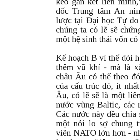
keo gắn kết liên minh
đốc Trung tâm An nin
lược tại Đại học Tự do
chúng ta có lẽ sẽ chứ
một hệ sinh thái vốn có
Kế hoạch B vì thế đòi h
thêm vũ khí - mà là x
châu Âu có thể theo đ
của cấu trúc đó, ít nhấ
Âu, có lẽ sẽ là một li
nước vùng Baltic, các
Các nước này đều chia 
một nỗi lo sợ chung 
viên NATO lớn hơn - n