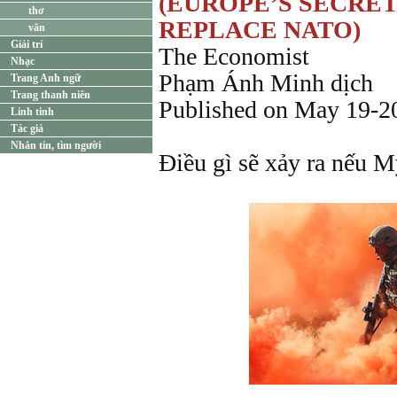
(EUROPE’S SECRET
thơ
REPLACE NATO)
văn
Giải trí
The Economist
Nhạc
Phạm Ánh Minh dịch
Trang Anh ngữ
Trang thanh niên
Published on May 19-2
Linh tinh
Tác giả
Nhắn tin, tìm người
Điều gì sẽ xảy ra nếu M