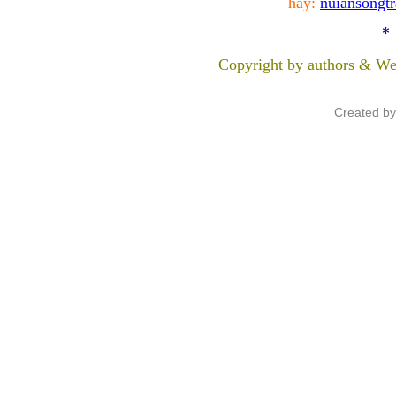
hay:
nuiansongt
*
Copyright by authors & We
Created b