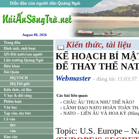
Diễn đàn của người dân Quảng Ngãi
August 08, 2026
Kiến thức, tài liệu
Trang đầu
Hình ảnh, sinh hoạt
KẾ HOẠCH BÍ MẬ
QN:Đất nước/con người
Liên trường Quảng Ngãi
ĐỂ THAY THẾ NA
Biên khảo
Hải Quân
Webmaster
HQ.VNCH
- đăng lúc 11:03:3
HQ.Thế giới
Kiến thức, tài liệu
Các bài liên quan:
Y học & đời sống
Phiếm luận
CHÂU ÂU THUA NHƯ THẾ NÀO?
Văn học
LÃNH ĐẠO NATO HOÀN TOÀN TH
NATO – LIÊN ÂU VÀ HOA KỲ (Hùn
Tạp văn, tùy bút
Cổ văn
thơ
Topic: U.S. Europe – NA
văn
Kim văn