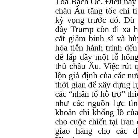
Tòa Bạch Ốc. Điều này 
châu Âu tăng tốc chi 
kỳ vọng trước đó. Dù 
đây Trump còn đi xa h
cắt giảm binh sĩ và hủ
hỏa tiễn hành trình đế
để lấp đầy một lỗ hổn
thủ châu Âu. Việc rút
lộn giả định của các n
thời gian để xây dựng l
các “nhân tố hỗ trợ” th
như các nguồn lực tì
khoản chi khổng lồ của
cho cuộc chiến tại Ira
giao hàng cho các 