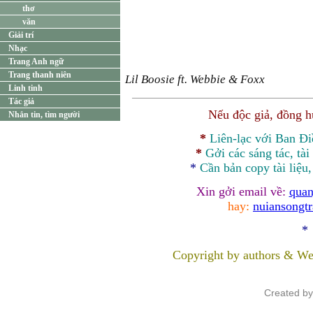
thơ
văn
Giải trí
Nhạc
Trang Anh ngữ
Trang thanh niên
Lil Boosie ft. Webbie & Foxx
Linh tinh
Tác giả
Nếu độc giả, đồng 
Nhắn tin, tìm người
*
Liên-lạc với Ban Đ
*
Gởi các sáng tác, tài
*
Cần bản
copy
tài liệu
Xin gởi email về:
quan
hay:
nuiansongt
*
Copyright by authors & We
Created b