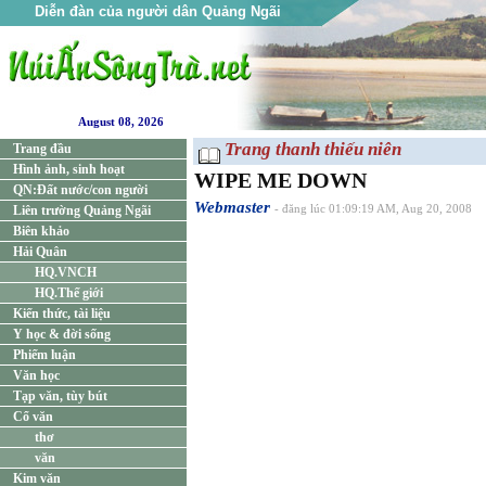
Diễn đàn của người dân Quảng Ngãi
August 08, 2026
Trang thanh thiếu niên
Trang đầu
Hình ảnh, sinh hoạt
WIPE ME DOWN
QN:Đất nước/con người
Webmaster
Liên trường Quảng Ngãi
- đăng lúc 01:09:19 AM, Aug 20, 2008
Biên khảo
Hải Quân
HQ.VNCH
HQ.Thế giới
Kiến thức, tài liệu
Y học & đời sống
Phiếm luận
Văn học
Tạp văn, tùy bút
Cổ văn
thơ
văn
Kim văn