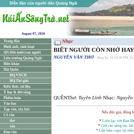
Diễn đàn của người dân Quảng Ngãi
August 07, 2026
Nhạc
Trang đầu
Hình ảnh, sinh hoạt
BIẾT NGƯỜI CÒN NHỚ HAY
QN:Đất nước/con người
NGUYỄN VĂN THƠ
Liên trường Quảng Ngãi
- đăng lúc 10:54:30 PM, Oc
Biên khảo
Hải Quân
HQ.VNCH
HQ.Thế giới
Kiến thức, tài liệu
Y học & đời sống
QUÊNThơ:
Tuyền Linh
Nhạc:
Nguyễn
Phiếm luận
Văn học
Tạp văn, tùy bút
Nếu độc giả, đồng 
Cổ văn
thơ
*
Liên-lạc với Ban 
*
Gởi các sáng tác, tài
văn
*
Cần bản
copy
tài liệu
Kim văn