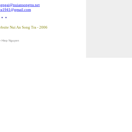
gngai@nuiansongtra.net
tra1941@gmail.com
 * *
bsite Nui An Song Tra -
2006
y Hiep Nguyen