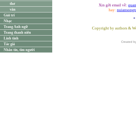
thơ
Xin gởi email về:
quan
văn
hay:
nuiansong
Giải trí
*
Nhạc
Trang Anh ngữ
Copyright by authors & We
Trang thanh niên
Linh tinh
Created b
Tác giả
Nhắn tin, tìm người