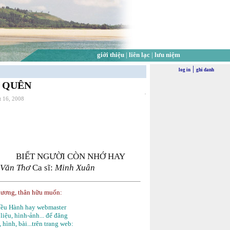
giới thiệu
|
liên lạc
|
lưu niệm
|
log in
ghi danh
 QUÊN
t 16, 2008
BIẾT NGƯỜI CÒN NHỚ HAY
 Văn Thơ
Ca sĩ:
Minh Xuân
hương, thân hữu muốn:
Điều Hành hay webmaster
 liệu, hình-ảnh... để đăng
, hình, bài...trên trang web: