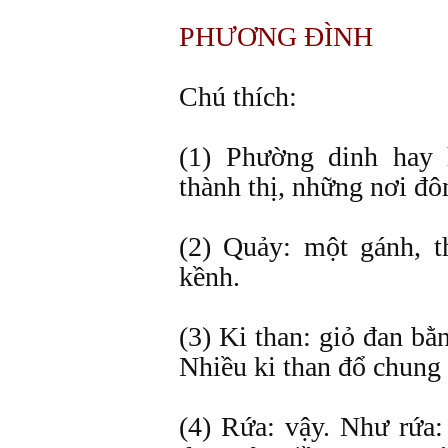
PHƯƠNG ĐÌNH
Chú thích:
(1) Phường dinh hay 
thành thị, những nơi đô
(2) Quảy: một gánh, t
kềnh.
(3) Ki than: giỏ đan bằn
Nhiều ki than đổ chung 
(4) Rứa: vậy. Như rứa