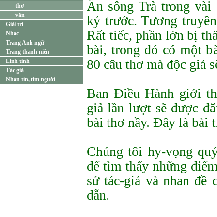
Ấn sông Trà trong vài 
thơ
văn
kỷ trước. Tương truyền
Giải trí
Rất tiếc, phần lớn bị th
Nhạc
Trang Anh ngữ
bài, trong đó có một bà
Trang thanh niên
80 câu thơ mà độc giả s
Linh tinh
Tác giả
Nhắn tin, tìm người
Ban Điều Hành giới thi
giả lần lượt sẽ được đ
bài thơ nầy. Đây là bài 
Chúng tôi hy-vọng quý
để tìm thấy những điểm 
sử tác-giả và nhan đề c
dẫn.