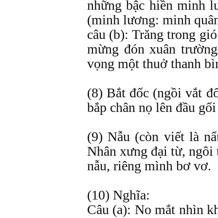
những bậc hiền minh l
(minh lương: minh quân
câu (b): Trăng trong gi
mừng đón xuân trường
vọng một thuở thanh bìn
(8) Bắt đốc (ngồi vắt đ
bắp chân nọ lên đầu gối
(9) Nẫu (còn viết là nẩ
Nhân xưng đại từ, ngôi 
nẫu, riêng mình bơ vơ.
(10) Nghĩa:
Câu (a): No mắt nhìn k