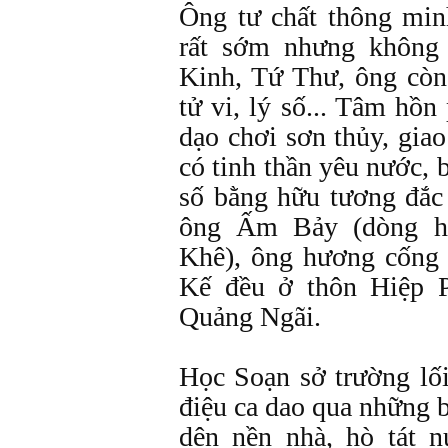
Ông tư chất thông minh
rất sớm nhưng không 
Kinh, Tứ Thư, ông còn
tử vi, lý số... Tâm hồn 
dạo chơi sơn thủy, gia
có tinh thần yêu nước, 
số bằng hữu tương đắc
ông Ấm Bảy (dòng 
Khê), ông hương cống
Kế đều ở thôn Hiệp 
Quảng Ngãi.
Học Soạn sở trường lố
điệu ca dao qua những b
dện nền nhà, hò tát n