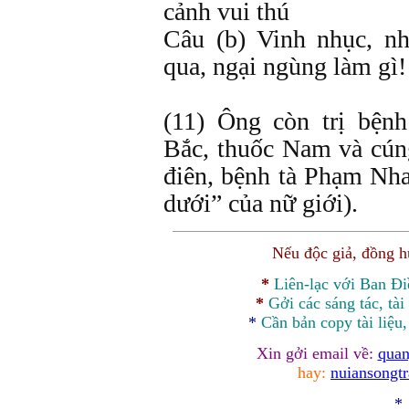
cảnh vui thú
Câu (b) Vinh nhục, nh
qua, ngại ngùng làm gì!
(11) Ông còn trị bện
Bắc, thuốc Nam và cún
điên, bệnh tà Phạm Nha
dưới” của nữ giới).
Nếu độc giả, đồng 
*
Liên-lạc với Ban Đ
*
Gởi các sáng tác, tài
*
Cần bản
copy
tài liệu
Xin gởi email về:
quan
hay:
nuiansongt
*