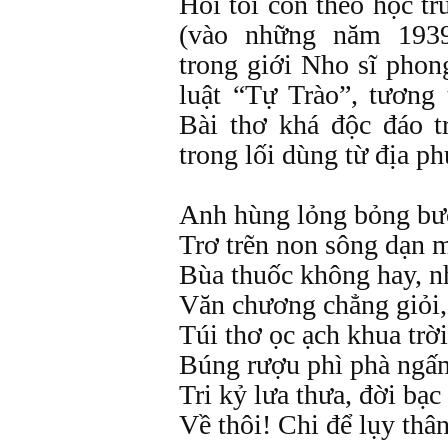
Hồi tôi còn theo học t
(vào những năm 1939
trong giới Nho sĩ pho
luật “Tự Trào”, tương
Bài thơ khá độc đáo 
trong lối dùng từ địa p
Anh hùng lỏng bỏng bư
Trơ trẽn non sông dạn m
Bùa thuốc không hay, nh
Văn chương chẳng giỏi, í
Túi thơ ọc ạch khua trời
Búng rượu phì phà ngấm
Tri kỷ lưa thưa, đời bạc
Về thôi! Chi để lụy thâ