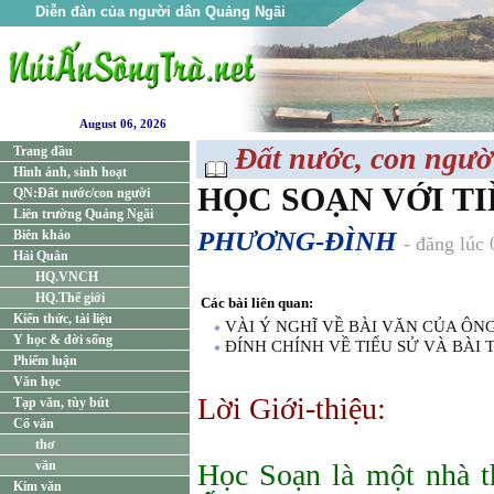
Diễn đàn của người dân Quảng Ngãi
August 06, 2026
Đất nước, con ngườ
Trang đầu
Hình ảnh, sinh hoạt
HỌC SOẠN VỚI T
QN:Đất nước/con người
Liên trường Quảng Ngãi
PHƯƠNG-ĐÌNH
Biên khảo
- đăng lúc
Hải Quân
HQ.VNCH
HQ.Thế giới
Các bài liên quan:
Kiến thức, tài liệu
VÀI Ý NGHĨ VỀ BÀI VĂN CỦA ÔN
Y học & đời sống
ĐÍNH CHÍNH VỀ TIỂU SỬ VÀ BÀI
Phiếm luận
Văn học
Lời Giới-thiệu:
Tạp văn, tùy bút
Cổ văn
thơ
văn
Học Soạn là một nhà t
Kim văn