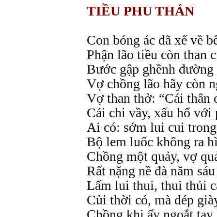
TIỀU PHU THÁN
Con bóng ác đã xế về bê
Phận lão tiều còn than c
Bước gập ghềnh đường 
Vợ chồng lão hãy còn n
Vợ than thở: “Cái thân 
Cái chi vầy, xấu hổ với
Ai có: sớm lui cui tron
Bộ lem luốc không ra hì
Chồng một quảy, vợ quả
Rất nặng nề đà năm sáu
Lấm lui thui, thui thủi c
Củi thời có, mà dép già
Chồng khi ấy ngoắt tay 