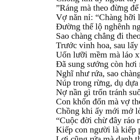
”Ráng mà theo đừng để 
Vợ năn nỉ: “Chàng hỡi l
Đường thế lộ nghênh ng
Sao chàng chẳng đi theo
Trước vinh hoa, sau lấy 
Uốn lưỡi mềm mà láo x
Đã sung sướng còn hơi 
Nghĩ như rứa, sao chàn
Núp trong rừng, dụ dựa
Nợ nần gì trốn tránh suố
Con khốn đốn mà vợ thờ
Chồng khi ấy mới mở lờ
“Cuộc đời chừ đây ráo r
Kiếp con người là kiếp 
Lợi cũng rứa mà danh th