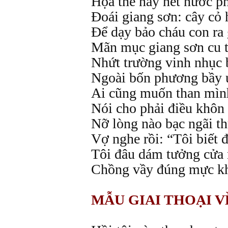
Họa thế này hết nước ph
Đoái giang sơn: cây cỏ 
Để dạy bảo cháu con ra 
Mãn mục giang sơn cu th
Nhứt trường vinh nhục b
Ngoài bốn phương bầy ú
Ai cũng muốn than mình
Nói cho phải điều khôn 
Nỡ lòng nào bạc ngãi th
Vợ nghe rồi: “Tôi biết đ
Tôi đâu dám tưởng cửa 
Chồng vầy đúng mực kh
MẪU GIAI THOẠI 