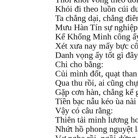
Khỏi đi theo luồn cúi d
Ta chẳng dại, chẳng điê
Mưu Hàn Tín sự nghiệp g
Kế Khổng Minh công ấy
Xét xưa nay mấy bực cô
Danh vọng ấy tốt gì đâ
Chi cho bằng:
Củi mình đốt, quạt than 
Qua thu rồi, ai cũng ch
Gặp cơn hàn, chẳng kể g
Tiền bạc nẫu kéo ùa nài 
Vậy có câu rằng:
Thiên tải minh lương h
Nhứt hồ phong nguyệt l