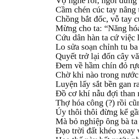
Vợ nghe rồi, ngồi dửng
Cầm chén cúc tay nâng t
Chồng bắt đốc, vỗ tay c
Mừng cho ta: “Năng hó
Cứu dân hàn ta cứ việc 
Lo sửa soạn chỉnh tu ba 
Quyết trở lại đốn cây v
Đem về hầm chín đỏ rực
Chờ khi nào trong nước
Luyện lấy sắt bền gan r
Đồ cơ khí nẫu đợi than 
Thợ hóa công (?) rồi cũn
Úy thôi thôi đừng kể gầ
Mà bỏ nghiệp ông bà ta 
Đạo trời đất khéo xoay 