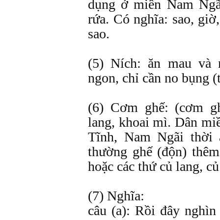
dụng ở miền Nam Ngãi
rứa. Có nghĩa: sao, giờ
sao.
(5) Ních: ăn mau và 
ngon, chỉ cần no bụng (t
(6) Cơm ghế: (cơm g
lang, khoai mì. Dân mi
Tĩnh, Nam Ngãi thời
thường ghế (độn) thêm
hoặc các thứ củ lang, c
(7) Nghĩa:
câu (a): Rồi đây nghìn