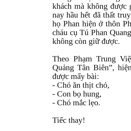
khách mà không được g
nay hầu hết đã thất tru
họ Phan hiện ở thôn P
cháu cụ Tú Phan Quan
không còn giữ được.
Theo Phạm Trung Vi
Quảng Tân Biên”, hiện
được mấy bài:
- Chó ăn thịt chó,
- Con bọ hung,
- Chó mắc lẹo.
Tiếc thay!