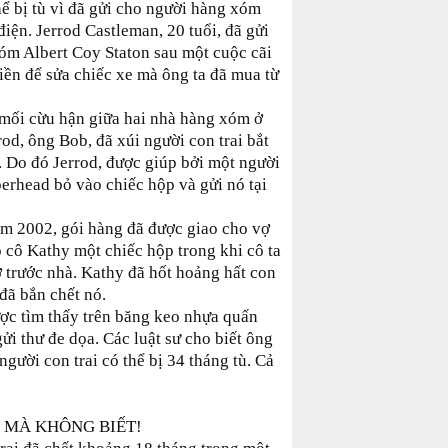
ể bị tù vì đã gửi cho người hàng xóm
ện. Jerrod Castleman, 20 tuổi, đã gửi
óm Albert Coy Staton sau một cuộc cãi
tiền để sửa chiếc xe mà ông ta đã mua từ
 mối cừu hận giữa hai nhà hàng xóm ở
od, ông Bob, đã xúi người con trai bắt
. Do đó Jerrod, được giúp bởi một người
erhead bỏ vào chiếc hộp và gửi nó tại
m 2002, gói hàng đã được giao cho vợ
o cô Kathy một chiếc hộp trong khi cô ta
ở trước nhà. Kathy đã hốt hoảng hất con
ó đã bắn chết nó.
ợc tìm thấy trên băng keo nhựa quấn
̉i thư đe dọa. Các luật sư cho biết ông
gười con trai có thể bị 34 tháng tù. Cả
 MÀ KHÔNG BIẾT!