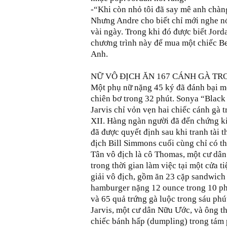
-“Khi còn nhỏ tôi đã say mê anh chàng
Nhưng Andre cho biết chỉ mới nghe n
vài ngày. Trong khi đó được biết Jord
chương trình này để mua một chiếc Ben
Anh.
NỮ VÔ ĐỊCH ĂN 167 CÁNH GÀ TR
Một phụ nữ nặng 45 ký đã đánh bại một
chiên bơ trong 32 phút. Sonya “Bla
Jarvis chỉ vỏn vẹn hai chiếc cánh gà
XII. Hàng ngàn người đã đến chứng ki
đã được quyết định sau khi tranh tài 
địch Bill Simmons cuối cùng chỉ có thể
Tân vô địch là cô Thomas, một cư dân 3
trong thời gian làm việc tại một cửa 
giải vô địch, gồm ăn 23 cặp sandwich
hamburger nặng 12 ounce trong 10 phú
và 65 quả trứng gà luộc trong sáu phút
Jarvis, một cư dân Nữu Ước, và ông th
chiếc bánh hấp (dumpling) trong tám 