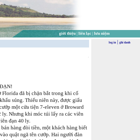
giới thiệu
|
liên lạc
|
lưu niệm
|
log in
ghi danh
 ĐẠN!
̉ Florida đã bị chặn bắt trong khi cố
khẩu súng. Thiếu niên này, được giấu
 cướp một cửa tiện 7-eleven ở Broward
ly. Nhưng khi móc túi lấy ra các viên
iên đạn 40 ly.
 bán hàng đòi tiền, một khách hàng biết
vào quật ngã tên cướp. Hai người đàn