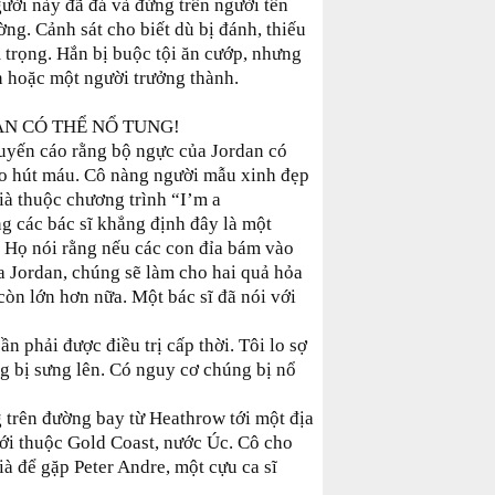
gười này đã đá và đứng trên người tên
ờng. Cảnh sát cho biết dù bị đánh, thiếu
 trọng. Hắn bị buộc tội ăn cướp, nhưng
n hoặc một người trưởng thành.
N CÓ THỂ NỔ TUNG!
uyến cáo rằng bộ ngực của Jordan có
ào hút máu. Cô nàng người mẫu xinh đẹp
ià thuộc chương trình “I’m a
g các bác sĩ khẳng định đây là một
 Họ nói rằng nếu các con đỉa bám vào
 Jordan, chúng sẽ làm cho hai quả hỏa
còn lớn hơn nữa. Một bác sĩ đã nói với
n phải được điều trị cấp thời. Tôi lo sợ
ng bị sưng lên. Có nguy cơ chúng bị nổ
g trên đường bay từ Heathrow tới một địa
đới thuộc Gold Coast, nước Úc. Cô cho
ià để gặp Peter Andre, một cựu ca sĩ