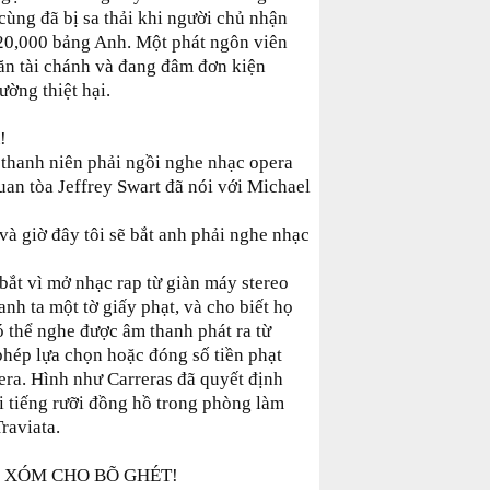
ng đã bị sa thải khi người chủ nhận
20,000 bảng Anh. Một phát ngôn viên
ăn tài chánh và đang đâm đơn kiện
ường thiệt hại.
!
 thanh niên phải ngồi nghe nhạc opera
Quan tòa Jeffrey Swart đã nói với Michael
 và giờ đây tôi sẽ bắt anh phải nghe nhạc
ị bắt vì mở nhạc rap từ giàn máy stereo
anh ta một tờ giấy phạt, và cho biết họ
ó thể nghe được âm thanh phát ra từ
phép lựa chọn hoặc đóng số tiền phạt
ra. Hình như Carreras đã quyết định
ai tiếng rưỡi đồng hồ trong phòng làm
raviata.
 XÓM CHO BÕ GHÉT!