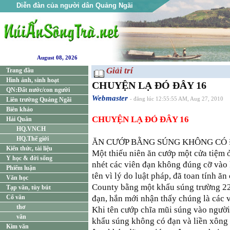
Diễn đàn của người dân Quảng Ngãi
August 08, 2026
Giải trí
Trang đầu
Hình ảnh, sinh hoạt
CHUYỆN LẠ ĐÓ ĐÂY 16
QN:Đất nước/con người
Webmaster
Liên trường Quảng Ngãi
- đăng lúc 12:55:55 AM, Aug 27, 2010
Biên khảo
CHUYỆN LẠ ĐÓ ĐÂY 16
Hải Quân
HQ.VNCH
HQ.Thế giới
ĂN CƯỚP BẰNG SÚNG KHÔNG CÓ
Kiến thức, tài liệu
Một thiếu niên ăn cướp một cửa tiệm ơ
Y học & đời sống
nhét các viên đạn không đúng cỡ vào 
Phiếm luận
tên vì lý do luật pháp, đã toan tính ăn
Văn học
County bằng một khẩu súng trường 22 
Tạp văn, tùy bút
Cổ văn
đạn, hắn mới nhận thấy chúng là các v
thơ
Khi tên cướp chĩa mũi súng vào người
văn
khẩu súng không có đạn và liền xông 
Kim văn