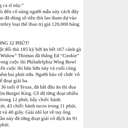
 ca sĩ này.”
ói đến cô nàng người mẫu này cách đây
an đã dùng số tiền thù lao tham dự vào
tley loại thể thao trị giá 120,000 bảng
ONG 32 PHÚT!
 đối thủ 185 ký bởi ăn hết 167 cánh gà
ck Widow” Thomas đã thắng Ed “Cookie”
 trong cuộc thi Philadelphia Wing Bowl
ến cuộc thi hãn hữu này và cuối cùng
thêm hai phút nữa. Người bảo vệ chức vô
 đoạt giải ba.
6 tuổi ở Texas, đã bắt đầu ăn thi đua
tiệm Burger King. Cô đã từng đoạt nhiều
 trong 12 phút, bẩy chiếc bánh
t, 43 chiếc bánh tacos trong 11 phút,
 và 40 giây. Giải nhì lọt về tay ông
ần này đã từng đoạt giải vô địch ăn 91
phút.