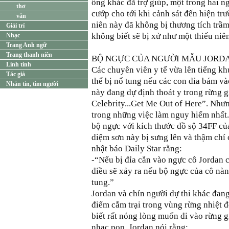
ông khác đã trợ giúp, một trong hai n
thơ
cướp cho tới khi cảnh sát đến hiện trư
văn
niên này đã không bị thương tích trầm
Giải trí
không biết sẽ bị xử như một thiếu niê
Nhạc
Trang Anh ngữ
Trang thanh niên
BỘ NGỰC CỦA NGƯỜI MẪU JORDA
Linh tinh
Các chuyên viên y tế vừa lên tiếng kh
Tác giả
thể bị nổ tung nếu các con đỉa bám v
Nhắn tin, tìm người
này đang dự định thoát y trong rừng g
Celebrity...Get Me Out of Here”. Nhưn
trong những việc làm nguy hiểm nhất.
bộ ngực với kích thước đồ sộ 34FF của
diệm sơn này bị sưng lên và thậm chí 
nhật báo Daily Star rằng:
-“Nếu bị đỉa cắn vào ngực cô Jordan cầ
điều sẽ xảy ra nếu bộ ngực của cô nà
tung.”
Jordan và chín người dự thi khác đan
điểm cắm trại trong vùng rừng nhiệt 
biết rất nóng lòng muốn đi vào rừng g
nhạc pop. Jordan nói rằng: