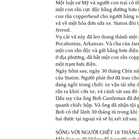
Một luật sư Mỹ và người con trai có th
một con rắn cực độc bằng đường bưu đi
con rắn copperhead cho người hàng x
vã về một hóa đơn sửa xe. Staton đòi 
Jerrod.
Vụ cãi vã này đã leo thang thành một
Pocahontas, Arkansas. Và cha của Jarr
một con rắn độc và gửi bằng bưu điện
ở địa phương, đã bắt một con rắn copp
một trạm bưu điện.
Ngày hôm sau, ngày 30 tháng Chín nă
của Staton. Người phát thơ đã trao ch
đang ngồi trong chiếc xe vận tải nhẹ 
rắn ra khỏi cửa xe, và cảnh sát sau đ
Dấu tay của ông Bob Castleman đã đư
quanh chiếc hộp. Và ông đã nhận tội gư
Bob có thể lãnh 30 tháng tù trong khi n
hai được tại ngoại và sẽ bị xét xử sau.
SỐNG VỚI NGƯỜI CHẾT 18 THÁNG