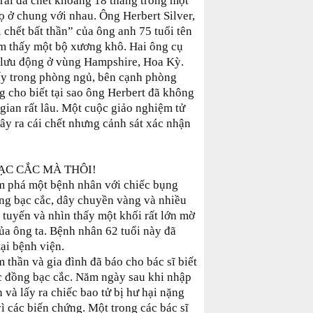
rai đã chết khoảng 18 tháng trong một
 ở chung với nhau. Ông Herbert Silver,
i chết bất thần” của ông anh 75 tuổi tên
tìm thấy một bộ xương khô. Hai ông cụ
 lưu động ở vùng Hampshire, Hoa Kỳ.
ấy trong phòng ngủ, bên cạnh phòng
ng cho biết tại sao ông Herbert đã không
gian rất lâu. Một cuộc giảo nghiệm tử
ây ra cái chết nhưng cảnh sát xác nhận
ẠC CẮC MÀ THÔI!
ám phá một bệnh nhân với chiếc bụng
ồng bạc cắc, dây chuyền vàng và nhiều
 tuyến và nhìn thấy một khối rất lớn mờ
của ông ta. Bệnh nhân 62 tuổi này đã
 tại bệnh viện.
 thần và gia đình đã báo cho bác sĩ biết
ác đồng bạc cắc. Năm ngày sau khi nhập
và lấy ra chiếc bao tử bị hư hại nặng
ì các biến chứng. Một trong các bác sĩ