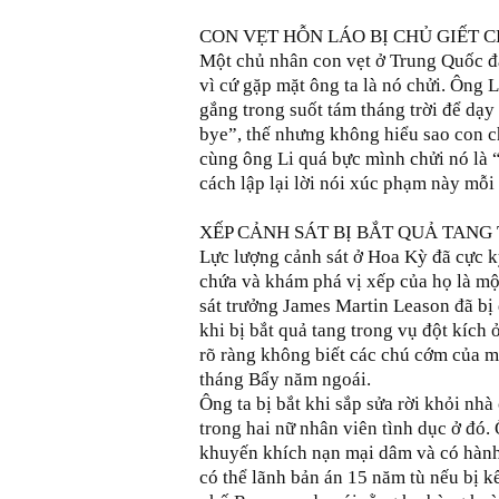
CON VẸT HỖN LÁO BỊ CHỦ GIẾT C
Một chủ nhân con vẹt ở Trung Quốc đã
vì cứ gặp mặt ông ta là nó chửi. Ông
gắng trong suốt tám tháng trời để dạy
bye”, thế nhưng không hiểu sao con c
cùng ông Li quá bực mình chửi nó là “
cách lập lại lời nói xúc phạm này mỗi 
XẾP CẢNH SÁT BỊ BẮT QUẢ TAN
Lực lượng cảnh sát ở Hoa Kỳ đã cực k
chứa và khám phá vị xếp của họ là một
sát trưởng James Martin Leason đã bị
khi bị bắt quả tang trong vụ đột kích 
rõ ràng không biết các chú cớm của m
tháng Bẩy năm ngoái.
Ông ta bị bắt khi sắp sửa rời khỏi nh
trong hai nữ nhân viên tình dục ở đó.
khuyến khích nạn mại dâm và có hành v
có thể lãnh bản án 15 năm tù nếu bị kế