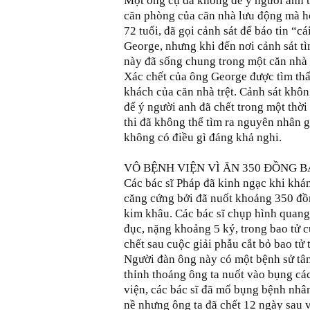
Một ông cụ đã không để ý người anh t
căn phòng của căn nhà lưu động mà họ
72 tuổi, đã gọi cảnh sát để báo tin “cá
George, nhưng khi đến nơi cảnh sát 
này đã sống chung trong một căn nhà
Xác chết của ông George được tìm th
khách của căn nhà trệt. Cảnh sát khô
để ý người anh đã chết trong một thời 
thi đã không thể tìm ra nguyên nhân g
không có điều gì đáng khả nghi.
VÔ BỆNH VIỆN VÌ ĂN 350 ĐỒNG B
Các bác sĩ Pháp đã kinh ngạc khi kh
căng cứng bởi đã nuốt khoảng 350 đ
kim khâu. Các bác sĩ chụp hình quang
đục, nặng khoảng 5 ký, trong bao tử 
chết sau cuộc giải phẫu cắt bỏ bao tử
Người đàn ông này có một bệnh sử tâm
thỉnh thoảng ông ta nuốt vào bụng c
viện, các bác sĩ đã mổ bụng bệnh nhân 
nề nhưng ông ta đã chết 12 ngày sau v