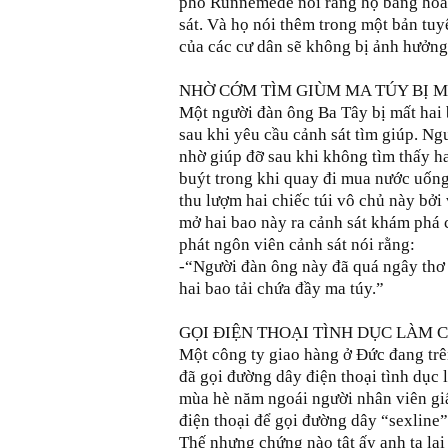
phố Runnemede nói rằng họ bàng hoàng
sát. Và họ nói thêm trong một bản tu
của các cư dân sẽ không bị ảnh hưởng
NHỜ CỚM TÌM GIÙM MA TÚY BỊ M
Một người đàn ông Ba Tây bị mất hai b
sau khi yêu cầu cảnh sát tìm giúp. Ng
nhờ giúp đỡ sau khi không tìm thấy hai
buýt trong khi quay đi mua nước uống. 
thu lượm hai chiếc túi vô chủ này bở
mở hai bao này ra cảnh sát khám phá
phát ngôn viên cảnh sát nói rằng:
-“Người đàn ông này đã quá ngây thơ k
hai bao tải chứa đầy ma túy.”
GỌI ĐIỆN THOẠI TÌNH DỤC LÀM C
Một công ty giao hàng ở Đức đang trê
đã gọi đường dây điện thoại tình dục l
mùa hè năm ngoái người nhân viên giấu
điện thoại để gọi đường dây “sexline”
Thế nhưng chứng nào tật ấy anh ta lại