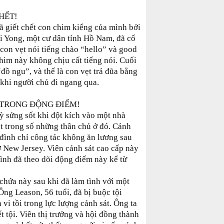
HẾT!
 giết chết con chim kiểng của mình bởi
 Li Yong, một cư dân tỉnh Hồ Nam, đã cố
 con vẹt nói tiếng chào “hello” và good
him này không chịu cất tiếng nói. Cuối
đồ ngu”, và thế là con vẹt trả đũa bằng
khi người chủ đi ngang qua.
G TRONG ĐỘNG ĐIẾM!
ỳ sửng sốt khi đột kích vào một nhà
 trong số những thân chủ ở đó. Cảnh
 đình chỉ công tác không ăn lương sau
ở New Jersey. Viên cảnh sát cao cấp này
ình đã theo dõi động điếm này kể từ
à chứa này sau khi đã làm tình với một
 Ông Leason, 56 tuổi, đã bị buộc tội
i tồi trong lực lượng cảnh sát. Ông ta
t tội. Viên thị trưởng và hội đồng thành