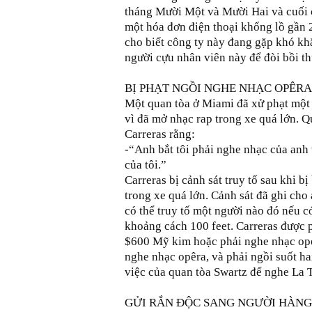
tháng Mười Một và Mười Hai và cuối cù
một hóa đơn điện thoại khổng lồ gần 
cho biết công ty này đang gặp khó kh
người cựu nhân viên này để đòi bồi th
BỊ PHẠT NGỒI NGHE NHẠC OPÊRA
Một quan tòa ở Miami đã xử phạt một
vì đã mở nhạc rap trong xe quá lớn. 
Carreras rằng:
-“Anh bắt tôi phải nghe nhạc của anh
của tôi.”
Carreras bị cảnh sát truy tố sau khi b
trong xe quá lớn. Cảnh sát đã ghi cho 
có thể truy tố một người nào đó nếu c
khoảng cách 100 feet. Carreras được 
$600 Mỹ kim hoặc phải nghe nhạc ope
nghe nhạc opêra, và phải ngồi suốt h
việc của quan tòa Swartz để nghe La T
GỬI RẮN ĐỘC SANG NGƯỜI HÀNG