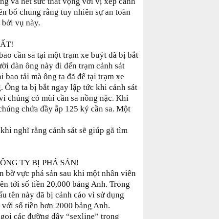
 và hết sức thất vọng với vị xếp cảnh
yên bố chung rằng tuy nhiên sự an toàn
 bởi vụ này.
ẤT!
ao cần sa tại một trạm xe buýt đã bị bắt
ười đàn ông này đi đến trạm cảnh sát
 bao tải mà ông ta đã để tại trạm xe
Ông ta bị bắt ngay lập tức khi cảnh sát
i vì chúng có mùi cần sa nồng nặc. Khi
 chúng chứa đầy ắp 125 ký cần sa. Một
hi nghĩ rằng cảnh sát sẽ giúp gã tìm
ÔNG TY BỊ PHÁ SẢN!
n bờ vực phá sản sau khi một nhân viên
ên tới số tiền 20,000 bảng Anh. Trong
 tên này đã bị cảnh cáo vì sử dụng
 với số tiền hơn 2000 bảng Anh.
 gọi các đường dây “sexline” trong