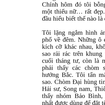
Chính hôm đó tôi bỗng
một thiếu nữ… rất đẹp.
đầu hiểu biết thế nào l
Tôi lặng ngắm hình ả
phố về đêm. Những ô c
kích cỡ khác nhau, kh
sao rải rác trên khung
cuối tháng tư, còn là 
phải thấy các chòm 
hướng Bắc. Tôi tẩn m
sao. Chòm Đại hùng ti
Hải sư, Song nam, Th
thấy nhóm Bảo Bình,
nhất được dùng để đặt t