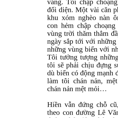
váng. Tôi chập choạng
đối diện. Một vài căn 
khu xóm nghèo nàn ô
con hẻm chập choạng 
vùng trời thăm thẳm đầ
ngày sắp tới với những 
những vùng biển với nh
Tôi tưởng tượng nhữn
tôi sẽ phải chịu đựng s
dù biển có động mạnh 
làm tôi chán nản, mệ
chán nản mệt mỏi…
Hiền vẫn đứng chỗ cũ
theo con đường Lê Văn