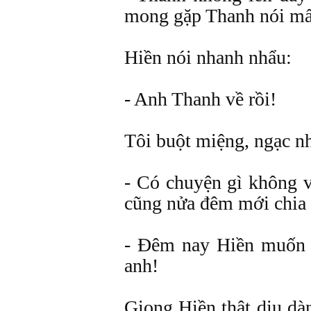
mong gặp Thanh nói mấ
Hiền nói nhanh nhẩu:
- Anh Thanh về rồi!
Tôi buột miệng, ngạc n
- Có chuyện gì không 
cũng nửa đêm mới chia 
- Đêm nay Hiền muốn 
anh!
Giọng Hiền thật dịu dà