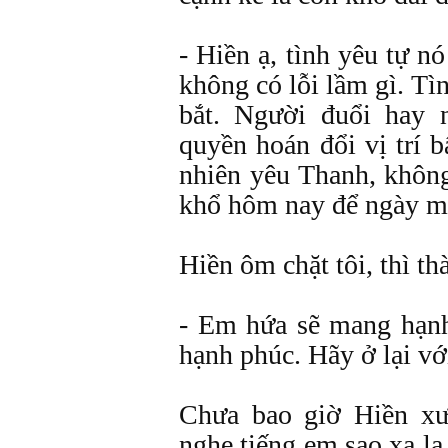
- Hiền ạ, tình yêu tự nó
không có lỗi lầm gì. Tì
bắt. Người đuổi hay 
quyền hoán đổi vị trí b
nhiên yêu Thanh, khôn
khổ hôm nay để ngày m
Hiền ôm chặt tôi, thì th
- Em hứa sẽ mang hạnh
hạnh phúc. Hãy ở lại vớ
Chưa bao giờ Hiền xư
nghe tiếng em sao xa l