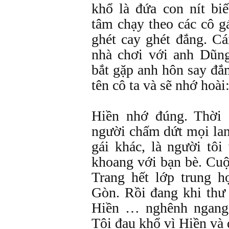
khổ là đứa con nít bi
tâm chạy theo các cô g
ghét cay ghét đắng. C
nhà chơi với anh Dũng
bắt gặp anh hôn say đ
tên cô ta và sẽ nhớ hoài
Hiền nhớ đúng. Thời 
người chấm dứt mọi lan
gái khác, là người tô
khoang với bạn bè. Cuộ
Trang hết lớp trung h
Gòn. Rồi đang khi thư 
Hiền … nghênh ngang 
Tôi đau khổ vì Hiền và 