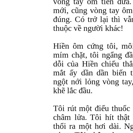
vòng tay ôm tiễn đưa.
mới, cũng vòng tay ôm 
đúng. Có trở lại thì v
thuộc về người khác!
Hiền ôm cứng tôi, mô
mím chặt, tôi ngẩng đ
dỗi của Hiền chiếu th
mắt ấy dần dần biến t
ngột nới lỏng vòng tay
khẽ lắc đầu.
Tôi rút một điếu thuốc
châm lửa. Tôi hít thật
thổi ra một hơi dài. 