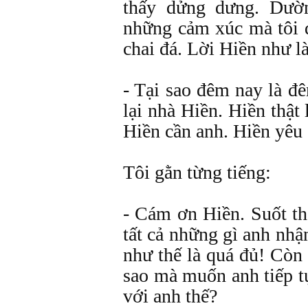
thấy dửng dưng. Dư
những cảm xúc mà tôi 
chai đá. Lời Hiền như l
- Tại sao đêm nay là đ
lại nhà Hiền. Hiền thậ
Hiền cần anh. Hiền yêu 
Tôi gằn từng tiếng:
- Cám ơn Hiền. Suốt th
tất cả những gì anh nh
như thế là quá đủ! Còn
sao mà muốn anh tiếp t
với anh thế?