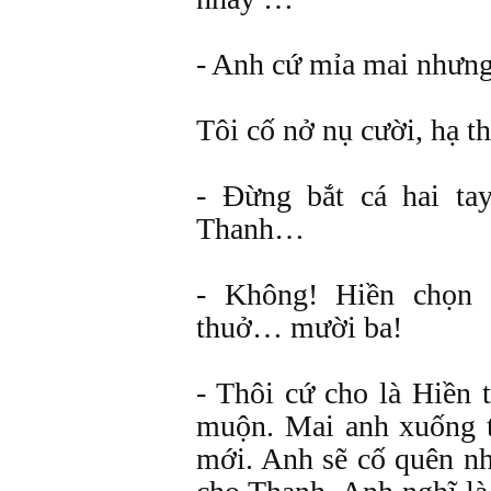
- Anh cứ mỉa mai nhưng
Tôi cố nở nụ cười, hạ t
- Đừng bắt cá hai ta
Thanh…
- Không! Hiền chọn 
thuở… mười ba!
- Thôi cứ cho là Hiền t
muộn. Mai anh xuống t
mới. Anh sẽ cố quên n