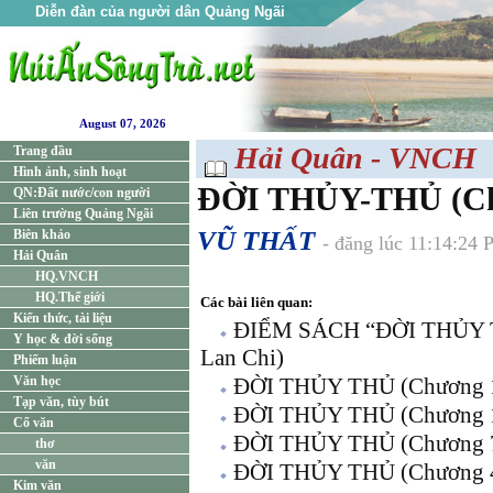
Diễn đàn của người dân Quảng Ngãi
August 07, 2026
Hải Quân - VNCH
Trang đầu
Hình ảnh, sinh hoạt
ĐỜI THỦY-THỦ (Chư
QN:Đất nước/con người
Liên trường Quảng Ngãi
VŨ THẤT
Biên khảo
- đăng lúc 11:14:24
Hải Quân
HQ.VNCH
HQ.Thế giới
Các bài liên quan:
Kiến thức, tài liệu
ĐIỂM SÁCH “ĐỜI THỦY 
Y học & đời sống
Lan Chi)
Phiếm luận
Văn học
ĐỜI THỦY THỦ (Chương 13
Tạp văn, tùy bút
ĐỜI THỦY THỦ (Chương 1
Cổ văn
ĐỜI THỦY THỦ (Chương 7
thơ
văn
ĐỜI THỦY THỦ (Chương 4
Kim văn