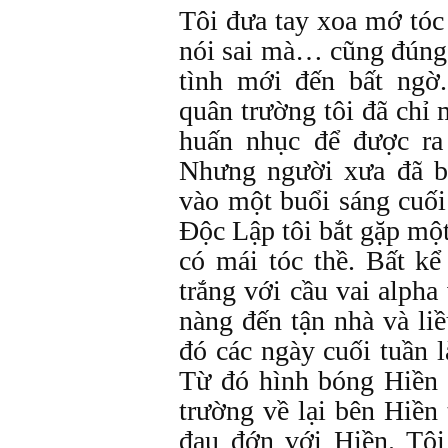
Tôi đưa tay xoa mớ tóc
nói sai mà… cũng đúng!
tình mới đến bất ngờ
quân trường tôi đã chỉ
huấn nhục để được ra
Nhưng người xưa đã b
vào một buổi sáng cuối
Độc Lập tôi bắt gặp mộ
có mái tóc thề. Bất k
trắng với cầu vai alpha
nàng đến tận nhà và l
đó các ngày cuối tuần 
Từ đó hình bóng Hiền 
trường về lại bên Hiền 
đau đớn với Hiền. Tô