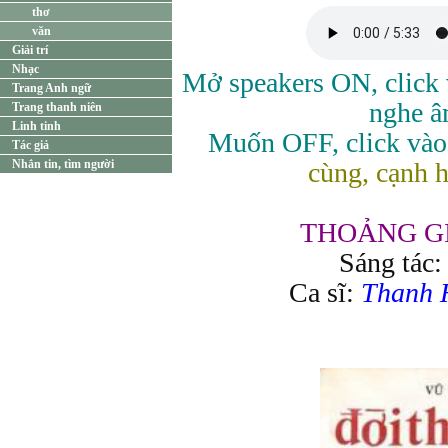
thơ
văn
Giải trí
Nhạc
Mở speakers ON, click 
Trang Anh ngữ
nghe â
Trang thanh niên
Linh tinh
Muốn OFF, click vào
Tác giả
Nhắn tin, tìm người
cùng, cạnh h
THOẢNG G
Sáng tác
Ca sĩ:
Thanh 